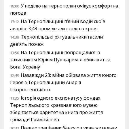
У неділю на тернополян очікує комфортна
18:00
погода
На Тернопільщині п’яний водій скоїв
17:12
аварію: 3,48 проміле алкоголю в крові
Тернопільські рятувальники гасили
14:39
дев’ять пожеж
На Тернопільщині попрощалися із
13:50
захисником Юрієм Пушкарем: любив життя,
Бога, Україну
Назавжди 23: війна обірвала життя юного
12:49
Героя з Тернопільщини Андрія
Іскоростенського
Історія одного експонату: у фондах
11:35
Тернопільського краєзнавчого музею
зберігається раритетна книга про життя
громади Гримайлова
Псевдопрацівник банку ошукав жительку
10:33