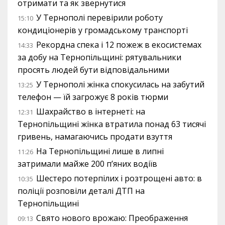
отримати та як звернутися
У Тернополі перевірили роботу
15:10
кондиціонерів у громадському транспорті
Рекордна спека і 12 пожеж в екосистемах
14:33
за добу на Тернопільщині: рятувальники
просять людей бути відповідальними
У Тернополі жінка спокусилась на забутий
13:25
телефон — їй загрожує 8 років тюрми
Шахрайство в інтернеті: на
12:31
Тернопільщині жінка втратила понад 63 тисячі
гривень, намагаючись продати взуття
На Тернопільщині лише в липні
11:26
затримали майже 200 п’яних водіїв
Шестеро потерпілих і розтрощені авто: в
10:35
поліції розповіли деталі ДТП на
Тернопільщині
Свято нового врожаю: Преображення
09:13