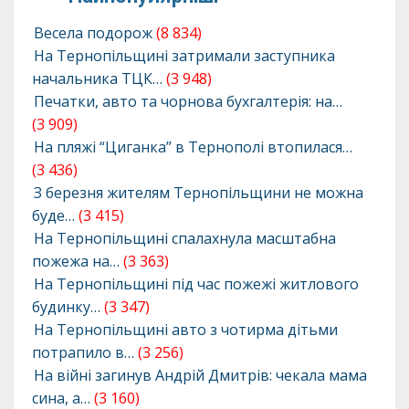
Весела подорож
(8 834)
На Тернопільщині затримали заступника
начальника ТЦК…
(3 948)
Печатки, авто та чорнова бухгалтерія: на…
(3 909)
На пляжі “Циганка” в Тернополі втопилася…
(3 436)
З березня жителям Тернопільщини не можна
буде…
(3 415)
На Тернопільщині спалахнула масштабна
пожежа на…
(3 363)
На Тернопільщині під час пожежі житлового
будинку…
(3 347)
На Тернопільщині авто з чотирма дітьми
потрапило в…
(3 256)
На війні загинув Андрій Дмитрів: чекала мама
сина, а…
(3 160)