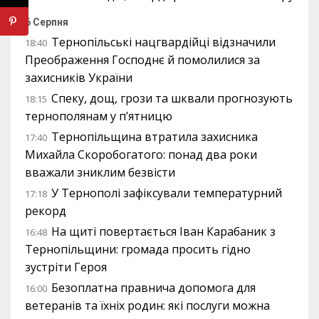
6 Серпня
Тернопільські нацгвардійці відзначили
18:40
Преображення Господнє й помолилися за
захисників України
Спеку, дощ, грози та шквали прогнозують
18:15
тернополянам у п’ятницю
Тернопільщина втратила захисника
17:40
Михайла Скоробогатого: понад два роки
вважали зниклим безвісти
У Тернополі зафіксували температурний
17:18
рекорд
На щиті повертається Іван Карабаник з
16:48
Тернопільщини: громада просить гідно
зустріти Героя
Безоплатна правнича допомога для
16:00
ветеранів та їхніх родин: які послуги можна