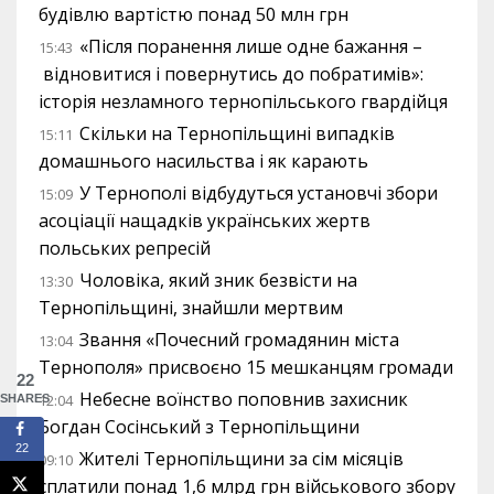
будівлю вартістю понад 50 млн грн
«Після поранення лише одне бажання –
15:43
відновитися і повернутись до побратимів»:
історія незламного тернопільського гвардійця
Скільки на Тернопільщині випадків
15:11
домашнього насильства і як карають
У Тернополі відбудуться установчі збори
15:09
асоціації нащадків українських жертв
польських репресій
Чоловіка, який зник безвісти на
13:30
Тернопільщині, знайшли мертвим
Звання «Почесний громадянин міста
13:04
Тернополя» присвоєно 15 мешканцям громади
22
Небесне воїнство поповнив захисник
12:04
SHARES
Богдан Сосінський з Тернопільщини
22
Жителі Тернопільщини за сім місяців
09:10
сплатили понад 1,6 млрд грн військового збору