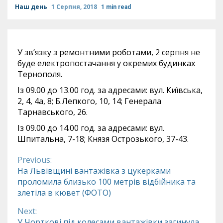
Наш день
1 Серпня, 2018
1 min read
У зв’язку з ремонтними роботами, 2 серпня не
буде електропостачання у окремих будинках
Тернополя.
Із 09.00 до 13.00 год. за адресами: вул. Київська,
2, 4, 4а, 8; Б.Лепкого, 10, 14; Генерала
Тарнавського, 26.
Із 09.00 до 14.00 год. за адресами: вул.
Шпитальна, 7-18; Князя Острозького, 37-43.
Previous:
Continue
На Львівщині вантажівка з цукерками
проломила близько 100 метрів відбійника та
Reading
злетіла в кювет (ФОТО)
Next:
У Чорткові під колесами вантажівки загинула