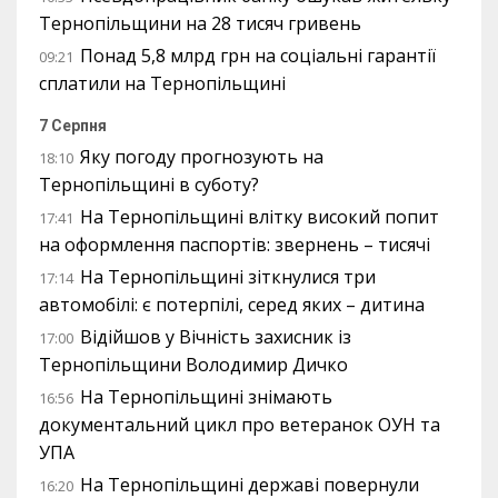
Тернопільщини на 28 тисяч гривень
Понад 5,8 млрд грн на соціальні гарантії
09:21
сплатили на Тернопільщині
7 Серпня
Яку погоду прогнозують на
18:10
Тернопільщині в суботу?
На Тернопільщині влітку високий попит
17:41
на оформлення паспортів: звернень – тисячі
На Тернопільщині зіткнулися три
17:14
автомобілі: є потерпілі, серед яких – дитина
Відійшов у Вічність захисник із
17:00
Тернопільщини Володимир Дичко
На Тернопільщині знімають
16:56
документальний цикл про ветеранок ОУН та
УПА
На Тернопільщині державі повернули
16:20