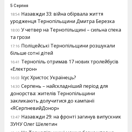
5 Серпня
Назавжди 33: війна обірвала життя
18:54
уродженця Тернопільщини Дмитра Березка
У четвер на Тернопільщині – сильна спека
18:00
та грози
Поліцейські Тернопільщини розшукали
17:16
більше сотні дітей
Тернопіль отримав 17 нових тролейбусів
16:41
«Електрон»
Ісус Христос Українець?
16:03
Серпень – найскладніший період для
14:30
донорства: жителів Тернопільщини
закликають долучитися до кампанії
«ЯСерпневийДонор»
Назавжди 29: на фронті загинув випускник
13:47
ЗУНУ Олег Шелетин