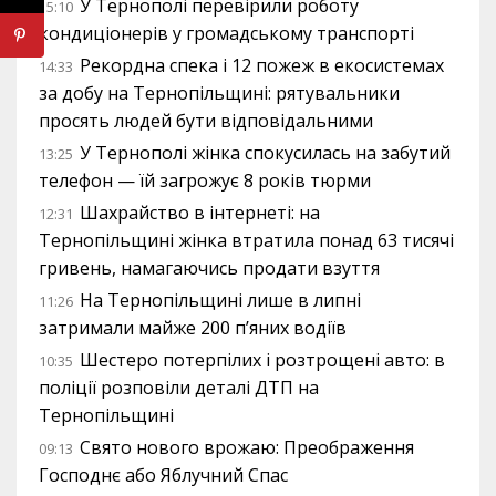
У Тернополі перевірили роботу
15:10
кондиціонерів у громадському транспорті
Рекордна спека і 12 пожеж в екосистемах
14:33
за добу на Тернопільщині: рятувальники
просять людей бути відповідальними
У Тернополі жінка спокусилась на забутий
13:25
телефон — їй загрожує 8 років тюрми
Шахрайство в інтернеті: на
12:31
Тернопільщині жінка втратила понад 63 тисячі
гривень, намагаючись продати взуття
На Тернопільщині лише в липні
11:26
затримали майже 200 п’яних водіїв
Шестеро потерпілих і розтрощені авто: в
10:35
поліції розповіли деталі ДТП на
Тернопільщині
Свято нового врожаю: Преображення
09:13
Господнє або Яблучний Спас