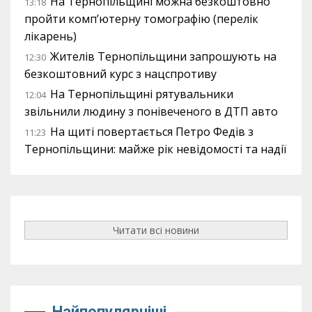
На Тернопільщині можна безкоштовно
13:18
пройти комп’ютерну томографію (перелік
лікарень)
Жителів Тернопільщини запрошують на
12:30
безкоштовний курс з нацспротиву
На Тернопільщині рятувальники
12:04
звільнили людину з понівеченого в ДТП авто
На щиті повертається Петро Федів з
11:23
Тернопільщини: майже рік невідомості та надії
Читати всі новини
Найпопулярніші