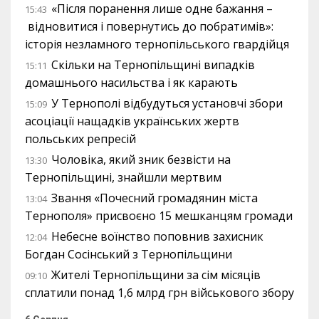
«Після поранення лише одне бажання –
15:43
відновитися і повернутись до побратимів»:
історія незламного тернопільського гвардійця
Скільки на Тернопільщині випадків
15:11
домашнього насильства і як карають
У Тернополі відбудуться установчі збори
15:09
асоціації нащадків українських жертв
польських репресій
Чоловіка, який зник безвісти на
13:30
Тернопільщині, знайшли мертвим
Звання «Почесний громадянин міста
13:04
Тернополя» присвоєно 15 мешканцям громади
Небесне воїнство поповнив захисник
12:04
Богдан Сосінський з Тернопільщини
Жителі Тернопільщини за сім місяців
09:10
сплатили понад 1,6 млрд грн військового збору