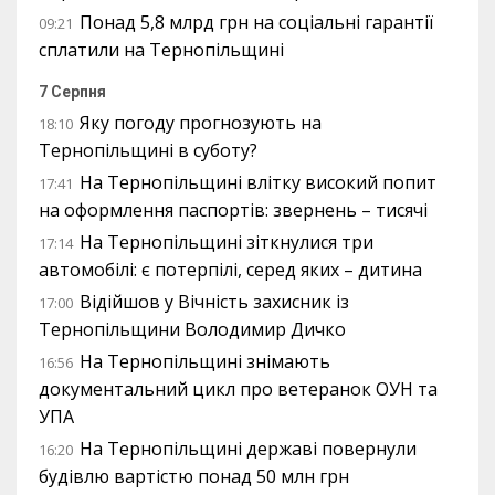
Понад 5,8 млрд грн на соціальні гарантії
09:21
сплатили на Тернопільщині
7 Серпня
Яку погоду прогнозують на
18:10
Тернопільщині в суботу?
На Тернопільщині влітку високий попит
17:41
на оформлення паспортів: звернень – тисячі
На Тернопільщині зіткнулися три
17:14
автомобілі: є потерпілі, серед яких – дитина
Відійшов у Вічність захисник із
17:00
Тернопільщини Володимир Дичко
На Тернопільщині знімають
16:56
документальний цикл про ветеранок ОУН та
УПА
На Тернопільщині державі повернули
16:20
будівлю вартістю понад 50 млн грн