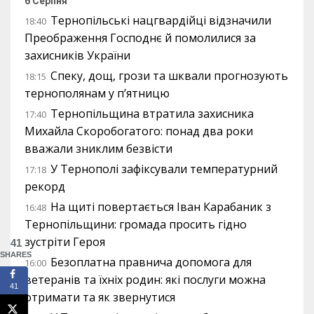
6 Серпня
Тернопільські нацгвардійці відзначили
18:40
Преображення Господнє й помолилися за
захисників України
Спеку, дощ, грози та шквали прогнозують
18:15
тернополянам у п’ятницю
Тернопільщина втратила захисника
17:40
Михайла Скоробогатого: понад два роки
вважали зниклим безвісти
У Тернополі зафіксували температурний
17:18
рекорд
На щиті повертається Іван Карабаник з
16:48
Тернопільщини: громада просить гідно
зустріти Героя
41
SHARES
Безоплатна правнича допомога для
16:00
ветеранів та їхніх родин: які послуги можна
41
отримати та як звернутися