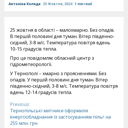
Антоніна Коляда
25 Жовтня, 2024
1 min read
25 жовтня в області – малохмарно. Без опадів.
В першій половині дня туман. Вітер південно-
східний, 3-8 м/с. Температура повітря вдень
10-15 градусів тепла.
Про це повідомляє обласний центр з
гідрометеорології.
У Тернополі – хмарно з проясненнями. Без
опадів. У першій половині дня туман. Вітер
південно-східний, 3-8 м/с. Температура повітря
вдень 12-14 градусів тепла.
Previous:
Continue
Тернопільські митники оформили
енергообладнання із застосуванням пільг на
Reading
255 млн. грн