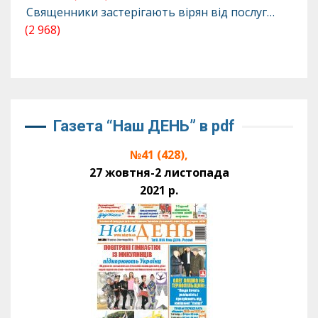
Священники застерігають вірян від послуг…
(2 968)
Газета “Наш ДЕНЬ” в pdf
№41 (428),
27 жовтня-2 листопада
2021 р.