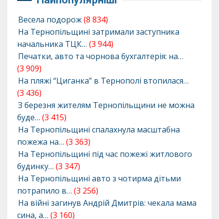
Весела подорож
(8 834)
На Тернопільщині затримали заступника
начальника ТЦК…
(3 944)
Печатки, авто та чорнова бухгалтерія: на…
(3 909)
На пляжі “Циганка” в Тернополі втопилася…
(3 436)
З березня жителям Тернопільщини не можна
буде…
(3 415)
На Тернопільщині спалахнула масштабна
пожежа на…
(3 363)
На Тернопільщині під час пожежі житлового
будинку…
(3 347)
На Тернопільщині авто з чотирма дітьми
потрапило в…
(3 256)
На війні загинув Андрій Дмитрів: чекала мама
сина, а…
(3 160)