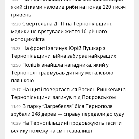
який сітками наловив риби на понад 220 тисяч
гривень
Смертельна ДТП на Тернопільщині:
15:38
медики не врятували життя 16-річного
мотоцикліста
На фронті загинув Юрій Пушкар з
13:23
Тернопільщини: війна забирає найкращих
Поліція знайшла нападника, який у
12:50
Тернополі травмував дитину металевою
пляшкою
На щиті повертається Василь Ришкевич з
12:17
Тернопільщини: загинув під Покровськом
В парку “Загребелля” біля Тернополя
11:49
зрубали 248 дерев — справу передали до суду
На Тернопільщині продовжують гасити
10:39
велику пожежу на сміттєзвалищі