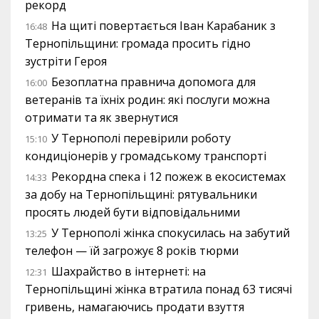
рекорд
На щиті повертається Іван Карабаник з
16:48
Тернопільщини: громада просить гідно
зустріти Героя
Безоплатна правнича допомога для
16:00
ветеранів та їхніх родин: які послуги можна
отримати та як звернутися
У Тернополі перевірили роботу
15:10
кондиціонерів у громадському транспорті
Рекордна спека і 12 пожеж в екосистемах
14:33
за добу на Тернопільщині: рятувальники
просять людей бути відповідальними
У Тернополі жінка спокусилась на забутий
13:25
телефон — їй загрожує 8 років тюрми
Шахрайство в інтернеті: на
12:31
Тернопільщині жінка втратила понад 63 тисячі
гривень, намагаючись продати взуття