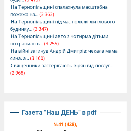
На Тернопільщині спалахнула масштабна
пожежа на…
(3 363)
На Тернопільщині під час пожежі житлового
будинку…
(3 347)
На Тернопільщині авто з чотирма дітьми
потрапило в…
(3 255)
На війні загинув Андрій Дмитрів: чекала мама
сина, а…
(3 160)
Священники застерігають вірян від послуг…
(2 968)
Газета “Наш ДЕНЬ” в pdf
№41 (428),