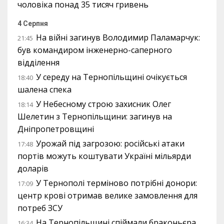
чоловіка понад 35 тисяч гривень
4 Серпня
На війні загинув Володимир Паламарчук:
21:45
був командиром інженерно-саперного
відділення
У середу на Тернопільщині очікується
18:40
шалена спека
У Небесному строю захисник Олег
18:14
Шелетин з Тернопільщини: загинув на
Дніпропетровщині
Урожай під загрозою: російські атаки
17:48
портів можуть коштувати Україні мільярди
доларів
У Тернополі терміново потрібні донори:
17:09
центр крові отримав велике замовлення для
потреб ЗСУ
На Тернопільщині спіймали браконьєра,
16:34