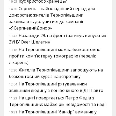
Ісус Христос Українець?
16:03
Серпень – найскладніший період для
14:30
донорства: жителів Тернопільщини
закликають долучитися до кампанії
«ЯСерпневийДонор»
Назавжди 29: на фронті загинув випускник
13:47
ЗУНУ Олег Шелетин
На Тернопільщині можна безкоштовно
13:18
пройти комп’ютерну томографію (перелік
лікарень)
Жителів Тернопільщини запрошують на
12:30
безкоштовний курс з нацспротиву
На Тернопільщині рятувальники
12:04
звільнили людину з понівеченого в ДТП авто
На щиті повертається Петро Федів з
11:23
Тернопільщини: майже рік невідомості та надії
На Тернопільщині “банкір” виманив у
10:31