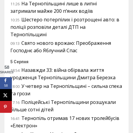
На Тернопільщині лише в липні
11:26
затримали майже 200 п’яних водіїв
Шестеро потерпілих і розтрощені авто: в
10:35
поліції розповіли деталі ДТП на
Тернопільщині
Свято нового врожаю: Преображення
09:13
Господнє або Яблучний Спас
5 Серпня
58
Назавжди 33: війна обірвала життя
18:54
SHARES
уродженця Тернопільщини Дмитра Березка
У четвер на Тернопільщині – сильна спека
58
18:00
та грози
Поліцейські Тернопільщини розшукали
17:16
більше сотні дітей
Тернопіль отримав 17 нових тролейбусів
16:41
«Електрон»