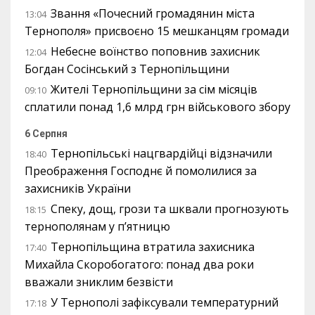
Звання «Почесний громадянин міста
13:04
Тернополя» присвоєно 15 мешканцям громади
Небесне воїнство поповнив захисник
12:04
Богдан Сосінський з Тернопільщини
Жителі Тернопільщини за сім місяців
09:10
сплатили понад 1,6 млрд грн військового збору
6 Серпня
Тернопільські нацгвардійці відзначили
18:40
Преображення Господнє й помолилися за
захисників України
Спеку, дощ, грози та шквали прогнозують
18:15
тернополянам у п’ятницю
Тернопільщина втратила захисника
17:40
Михайла Скоробогатого: понад два роки
вважали зниклим безвісти
У Тернополі зафіксували температурний
17:18