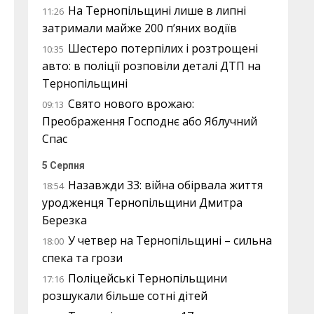
На Тернопільщині лише в липні
11:26
затримали майже 200 п’яних водіїв
Шестеро потерпілих і розтрощені
10:35
авто: в поліції розповіли деталі ДТП на
Тернопільщині
Свято нового врожаю:
09:13
Преображення Господнє або Яблучний
Спас
5 Серпня
Назавжди 33: війна обірвала життя
18:54
уродженця Тернопільщини Дмитра
Березка
У четвер на Тернопільщині – сильна
18:00
спека та грози
Поліцейські Тернопільщини
17:16
розшукали більше сотні дітей