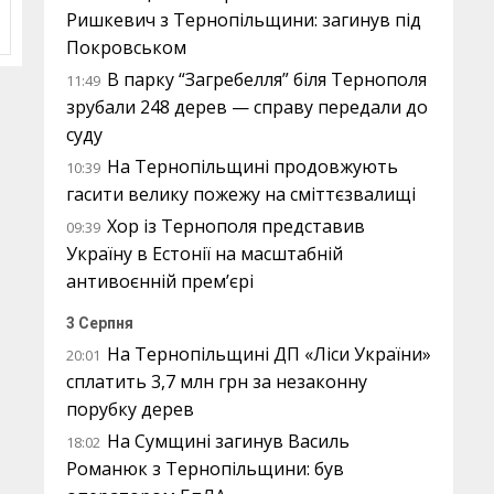
Ришкевич з Тернопільщини: загинув під
Покровськом
В парку “Загребелля” біля Тернополя
11:49
зрубали 248 дерев — справу передали до
суду
На Тернопільщині продовжують
10:39
гасити велику пожежу на сміттєзвалищі
Хор із Тернополя представив
09:39
Україну в Естонії на масштабній
антивоєнній прем’єрі
3 Серпня
На Тернопільщині ДП «Ліси України»
20:01
сплатить 3,7 млн грн за незаконну
порубку дерев
На Сумщині загинув Василь
18:02
Романюк з Тернопільщини: був