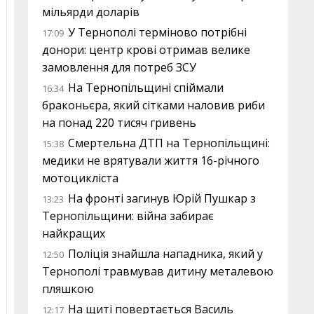
мільярди доларів
У Тернополі терміново потрібні
17:09
донори: центр крові отримав велике
замовлення для потреб ЗСУ
На Тернопільщині спіймали
16:34
браконьєра, який сітками наловив риби
на понад 220 тисяч гривень
Смертельна ДТП на Тернопільщині:
15:38
медики не врятували життя 16-річного
мотоцикліста
На фронті загинув Юрій Пушкар з
13:23
Тернопільщини: війна забирає
найкращих
Поліція знайшла нападника, який у
12:50
Тернополі травмував дитину металевою
пляшкою
На щиті повертається Василь
12:17