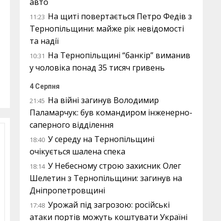
авто
На щиті повертається Петро Федів з
11:23
Тернопільщини: майже рік невідомості
та надії
На Тернопільщині “банкір” виманив
10:31
у чоловіка понад 35 тисяч гривень
4 Серпня
На війні загинув Володимир
21:45
Паламарчук: був командиром інженерно-
саперного відділення
У середу на Тернопільщині
18:40
очікується шалена спека
У Небесному строю захисник Олег
18:14
Шелетин з Тернопільщини: загинув на
Дніпропетровщині
Урожай під загрозою: російські
17:48
атаки портів можуть коштувати Україні