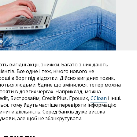
ть вигідні акції, знижки. Багато з них дають
єнтів. Все одне і теж, нічого нового не
оші в борг під відсотки. Дійсно вигідних позик,
аються людьми. Єдине що змінилося, тепер можна
тояти в довгих чергах. Наприклад, можна
edit, Бистрозайм, Credit Plus, Грошик,
CCloan
і інші.
ься, тому йдуть частіше перевіряти інформацію
пинити діяльність. Серед банків дуже висока
 умови, але щоб не збанкрутувати.