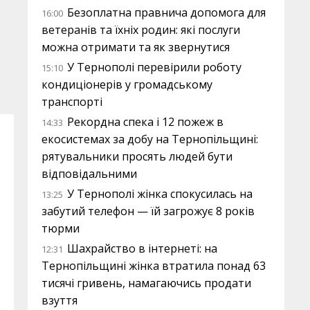
Безоплатна правнича допомога для
16:00
ветеранів та їхніх родин: які послуги
можна отримати та як звернутися
У Тернополі перевірили роботу
15:10
кондиціонерів у громадському
транспорті
Рекордна спека і 12 пожеж в
14:33
екосистемах за добу на Тернопільщині:
рятувальники просять людей бути
відповідальними
У Тернополі жінка спокусилась на
13:25
забутий телефон — їй загрожує 8 років
тюрми
Шахрайство в інтернеті: на
12:31
Тернопільщині жінка втратила понад 63
тисячі гривень, намагаючись продати
взуття