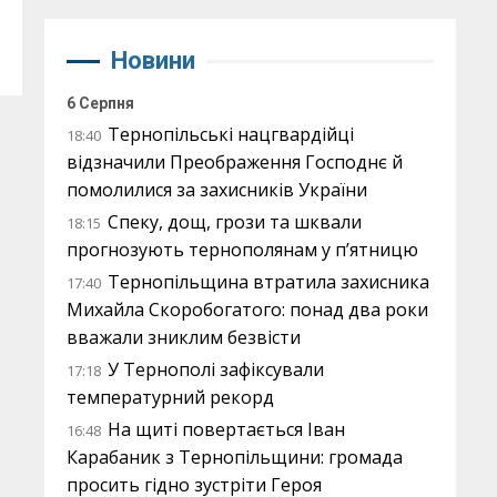
Новини
6 Серпня
Тернопільські нацгвардійці
18:40
відзначили Преображення Господнє й
помолилися за захисників України
Спеку, дощ, грози та шквали
18:15
прогнозують тернополянам у п’ятницю
Тернопільщина втратила захисника
17:40
Михайла Скоробогатого: понад два роки
вважали зниклим безвісти
У Тернополі зафіксували
17:18
температурний рекорд
На щиті повертається Іван
16:48
Карабаник з Тернопільщини: громада
просить гідно зустріти Героя