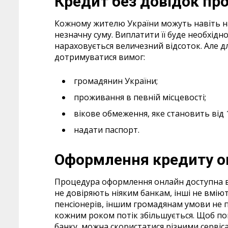
Кредит без довідок пр
Кожному жителю України можуть навіть на
незначну суму. Виплатити її буде необхідн
нараховується величезний відсоток. Але д
дотримуватися вимог:
громадянин України;
проживання в певній місцевості;
вікове обмеження, яке становить від 1
надати паспорт.
Оформлення кредиту о
Процедура оформлення онлайн доступна всі
не довіряють ніяким банкам, інші не вмію
пенсіонерів, іншим громадянам умови не п
кожним роком потік збільшується. Щоб по
банку, можна скористатися різними сервіс