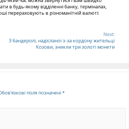
удь-який час можна звернутися і вам швидко
и в будь-якому відділенні банку, терміналах,
роші перераховують в різноманітній валюті:
Next:
З бандеролі, надісланої з-за кордону жительці
Козови, зникли три золоті монети
Обов’язкові поля позначені
*