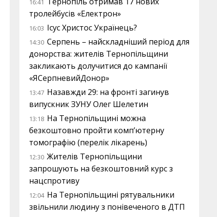
Тернопіль отримав 17 нових
16:41
тролейбусів «Електрон»
Ісус Христос Українець?
16:03
Серпень – найскладніший період для
14:30
донорства: жителів Тернопільщини
закликають долучитися до кампанії
«ЯСерпневийДонор»
Назавжди 29: на фронті загинув
13:47
випускник ЗУНУ Олег Шелетин
На Тернопільщині можна
13:18
безкоштовно пройти комп’ютерну
томографію (перелік лікарень)
Жителів Тернопільщини
12:30
запрошують на безкоштовний курс з
нацспротиву
На Тернопільщині рятувальники
12:04
звільнили людину з понівеченого в ДТП