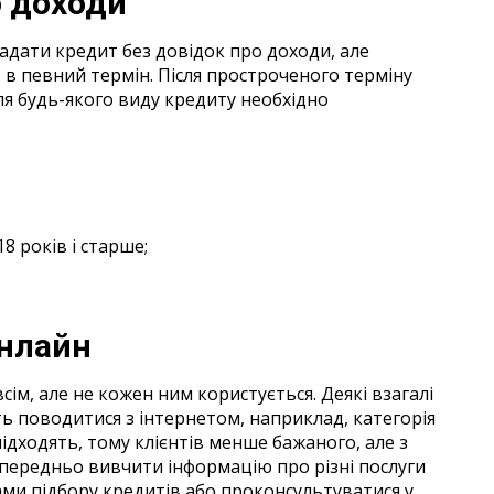
о доходи
дати кредит без довідок про доходи, але
о в певний термін. Після простроченого терміну
ля будь-якого виду кредиту необхідно
8 років і старше;
нлайн
м, але не кожен ним користується. Деякі взагалі
ть поводитися з інтернетом, наприклад, категорія
ідходять, тому клієнтів менше бажаного, але з
передньо вивчити інформацію про різні послуги
ами підбору кредитів або проконсультуватися у