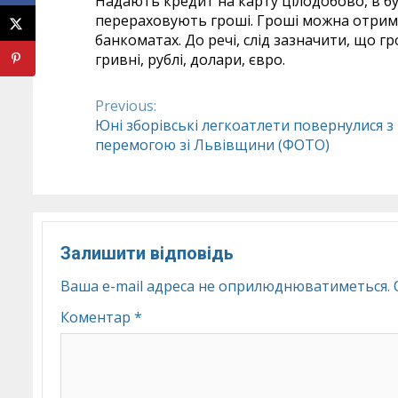
Надають кредит на карту цілодобово, в б
перераховують гроші. Гроші можна отримат
банкоматах. До речі, слід зазначити, що г
гривні, рублі, долари, євро.
Previous:
Continue
Юні зборівські легкоатлети повернулися з
перемогою зі Львівщини (ФОТО)
Reading
Залишити відповідь
Ваша e-mail адреса не оприлюднюватиметься.
Коментар
*