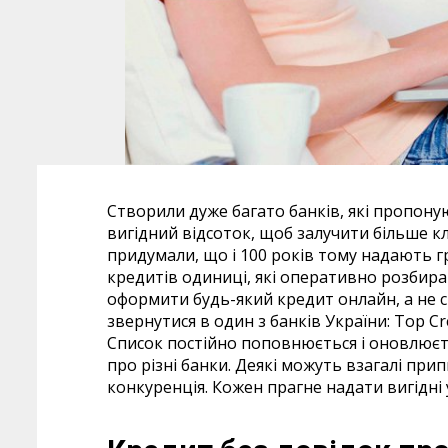
Створили дуже багато банків, які пропоную
вигідний відсоток, щоб залучити більше клі
придумали, що і 100 років тому надають гр
кредитів одиниці, які оперативно розбир
оформити будь-який кредит онлайн, а не с
звернутися в один з банків України: Тop Cr
Список постійно поповнюється і оновлюєт
про різні банки. Деякі можуть взагалі при
конкуренція. Кожен прагне надати вигідні