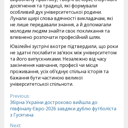
досягнення та традиції, які формували
особливий дух університетської родини.
Лунали щирі слова вдячності викладачам, які
не лише передавали знання, а й допомагали
молодим людям знайти своє покликання та
впевнено розпочати професійний шлях.
Ювілейні зустрічі вкотре підтвердили, що роки
не здатні послабити зв’язок між університетом
та його випускниками. Незалежно від часу
закінчення навчання, професії чи місця
проживання, усіх об’єднує спільна історія та
бажання бути частиною великої
університетської спільноти.
Previous:
Continue
Збірна України достроково вийшла до
півфіналу Євро-2026 завдяки дублю футболіста
Reading
з Гусятина
Next: