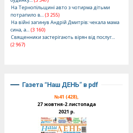
На Тернопільщині авто з чотирма дітьми
потрапило в…
(3 255)
На війні загинув Андрій Дмитрів: чекала мама
сина, а…
(3 160)
Священники застерігають вірян від послуг…
(2 967)
Газета “Наш ДЕНЬ” в pdf
№41 (428),
27 жовтня-2 листопада
2021 р.