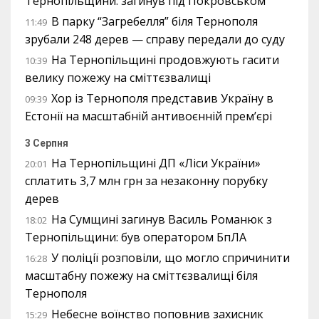
Тернопільщини: загинув під Покровськом
В парку “Загребелля” біля Тернополя
11:49
зрубали 248 дерев — справу передали до суду
На Тернопільщині продовжують гасити
10:39
велику пожежу на сміттєзвалищі
Хор із Тернополя представив Україну в
09:39
Естонії на масштабній антивоєнній прем’єрі
3 Серпня
На Тернопільщині ДП «Ліси України»
20:01
сплатить 3,7 млн грн за незаконну порубку
дерев
На Сумщині загинув Василь Романюк з
18:02
Тернопільщини: був оператором БпЛА
У поліції розповіли, що могло спричинити
16:28
масштабну пожежу на сміттєзвалищі біля
Тернополя
Небесне воїнство поповнив захисник
15:29