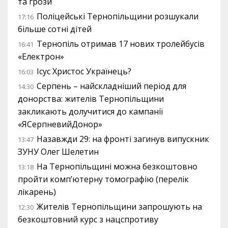
та грози
Поліцейські Тернопільщини розшукали
17:16
більше сотні дітей
Тернопіль отримав 17 нових тролейбусів
16:41
«Електрон»
Ісус Христос Українець?
16:03
Серпень – найскладніший період для
14:30
донорства: жителів Тернопільщини
закликають долучитися до кампанії
«ЯСерпневийДонор»
Назавжди 29: на фронті загинув випускник
13:47
ЗУНУ Олег Шелетин
На Тернопільщині можна безкоштовно
13:18
пройти комп’ютерну томографію (перелік
лікарень)
Жителів Тернопільщини запрошують на
12:30
безкоштовний курс з нацспротиву