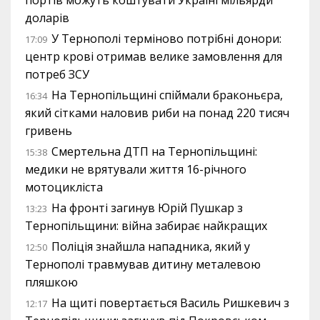
доларів
У Тернополі терміново потрібні донори:
17:09
центр крові отримав велике замовлення для
потреб ЗСУ
На Тернопільщині спіймали браконьєра,
16:34
який сітками наловив риби на понад 220 тисяч
гривень
Смертельна ДТП на Тернопільщині:
15:38
медики не врятували життя 16-річного
мотоцикліста
На фронті загинув Юрій Пушкар з
13:23
Тернопільщини: війна забирає найкращих
Поліція знайшла нападника, який у
12:50
Тернополі травмував дитину металевою
пляшкою
На щиті повертається Василь Ришкевич з
12:17