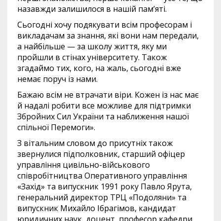
назавжди залишилося в нашій пам’яті.
Сьогодні хочу подякувати всім професорам і
викладачам за знання, які вони нам передали,
а найбільше — за школу життя, яку ми
пройшли в стінах університету. Також
згадаймо тих, кого, на жаль, сьогодні вже
немає поруч із нами.
Бажаю всім не втрачати віри. Кожен із нас має
й надалі робити все можливе для підтримки
Збройних Сил України та наближення нашої
спільної Перемоги».
З вітальним словом до присутніх також
звернулися підполковник, старший офіцер
управління цивільно-військового
співробітництва Оперативного управління
«Захід» та випускник 1991 року Павло Ярута,
генеральний директор ТРЦ «Подоляни» та
випускник Михайло Ібрагімов, кандидат
юридичних наук, доцент, професор кафедри