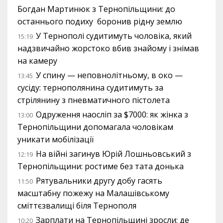
Богдан Мартинюк з Тернопільщини: до
останнього подиху боронив рідну землю
У Тернополі судитимуть чоловіка, який
15:19
надзвичайно жорстоко вбив знайому і знімав
на камеру
У спину — неповнолітньому, в око —
13:45
сусіду: тернополянина судитимуть за
стрілянину з пневматичного пістолета
Одруження наосліп за $7000: як жінка з
13:00
Тернопільщини допомагала чоловікам
уникати мобілізації
На війні загинув Юрій Лошньовський з
12:19
Тернопільщини: ростиме без тата донька
Рятувальники другу добу гасять
11:50
масштабну пожежу на Малашівському
сміттєзвалищі біля Тернополя
Зарплати на Тернопільщині зросли: де
10:20