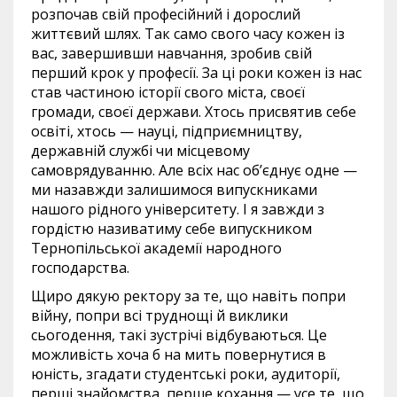
розпочав свій професійний і дорослий
життєвий шлях. Так само свого часу кожен із
вас, завершивши навчання, зробив свій
перший крок у професії. За ці роки кожен із нас
став частиною історії свого міста, своєї
громади, своєї держави. Хтось присвятив себе
освіті, хтось — науці, підприємництву,
державній службі чи місцевому
самоврядуванню. Але всіх нас об’єднує одне —
ми назавжди залишимося випускниками
нашого рідного університету. І я завжди з
гордістю називатиму себе випускником
Тернопільської академії народного
господарства.
Щиро дякую ректору за те, що навіть попри
війну, попри всі труднощі й виклики
сьогодення, такі зустрічі відбуваються. Це
можливість хоча б на мить повернутися в
юність, згадати студентські роки, аудиторії,
перші знайомства, перше кохання — усе те, що