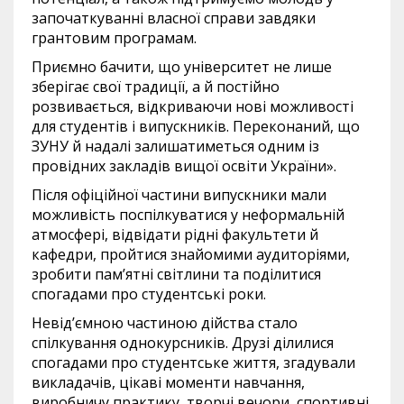
започаткуванні власної справи завдяки
грантовим програмам.
Приємно бачити, що університет не лише
зберігає свої традиції, а й постійно
розвивається, відкриваючи нові можливості
для студентів і випускників. Переконаний, що
ЗУНУ й надалі залишатиметься одним із
провідних закладів вищої освіти України».
Після офіційної частини випускники мали
можливість поспілкуватися у неформальній
атмосфері, відвідати рідні факультети й
кафедри, пройтися знайомими аудиторіями,
зробити пам’ятні світлини та поділитися
спогадами про студентські роки.
Невід’ємною частиною дійства стало
спілкування однокурсників. Друзі ділилися
спогадами про студентське життя, згадували
викладачів, цікаві моменти навчання,
виробничу практику, творчі вечори, спортивні