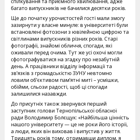
спілкування та приємного хвилювання, адже
багато випускників не бачилися десятки років.
Ще до початку урочистостей гості мали змогу
зазирнути у власне минуле: в університеті були
встановлені фотозони з ювілейною цифрою та
світлинами випускників різних років. Старі
фотографії, знайомі обличчя, спогади, які
оживали перед очима. Тут же усі охочі могли
сфотографуватися на згадку про незабутній
день. А працівники відділу інформації та
зв’язків з громадськістю ЗУНУ невтомно
ловили об’єктивом пам’ятні миті – усмішки,
обійми, сльози радості, щоб ці спогади
залишилися назавжди.
До присутніх також звернувся перший
заступник голови Тернопільської обласної
ради Володимир Болєщук: «Найбільша цінність
нашого університету — це не роки його історії,
а люди, яких він виховав і випустив у життя.
Тридцять років тому, отримавши диплом, я