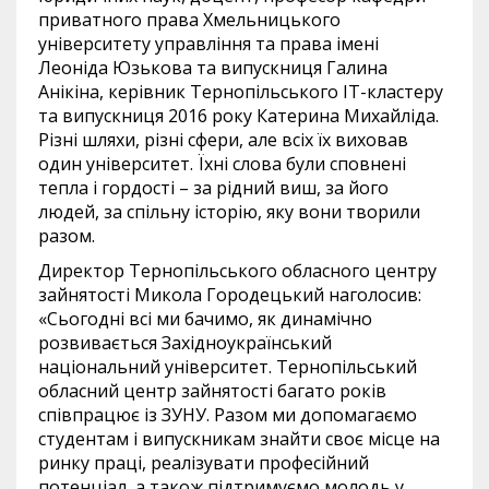
приватного права Хмельницького
університету управління та права імені
Леоніда Юзькова та випускниця Галина
Анікіна, керівник Тернопільського ІТ-кластеру
та випускниця 2016 року Катерина Михайліда.
Різні шляхи, різні сфери, але всіх їх виховав
один університет. Їхні слова були сповнені
тепла і гордості – за рідний виш, за його
людей, за спільну історію, яку вони творили
разом.
Директор Тернопільського обласного центру
зайнятості Микола Городецький наголосив:
«Сьогодні всі ми бачимо, як динамічно
розвивається Західноукраїнський
національний університет. Тернопільський
обласний центр зайнятості багато років
співпрацює із ЗУНУ. Разом ми допомагаємо
студентам і випускникам знайти своє місце на
ринку праці, реалізувати професійний
потенціал, а також підтримуємо молодь у