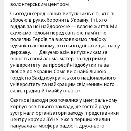
волонтерським центром.
Сьогодні серед наших випускників є ті, хто зі
зброєю в руках боронить Україну, і ті, хто
віддав за неї найдорожче — власне життя. Ми
схиляємо голови перед світлою пам’яттю
полеглих Героїв та висловлюємо глибоку
вдячність кожному, хто сьогодні захищає нашу
державу. Дякуємо всім випускникам за
вірність своїй альма-матер, за підтримку
університету, за професійні здобутки та за
любов до України. Саме ви є найбільшою
гордістю Західноукраїнського національного
університету та найкращим свідченням його
сили, традицій і майбутнього».
Святкові заходи розпочалися у центральному
корпусі освітнього закладу, де гостей радо
зустрічали організатори заходу, представники
центру кар’єри ЗУНУ. Уже з перших хвилин
панувала атмосфера радості, дружнього