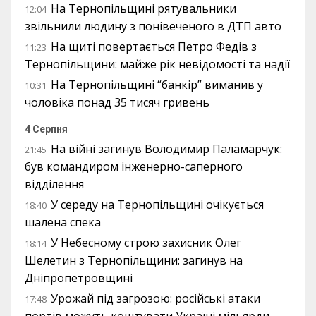
На Тернопільщині рятувальники
12:04
звільнили людину з понівеченого в ДТП авто
На щиті повертається Петро Федів з
11:23
Тернопільщини: майже рік невідомості та надії
На Тернопільщині “банкір” виманив у
10:31
чоловіка понад 35 тисяч гривень
4 Серпня
На війні загинув Володимир Паламарчук:
21:45
був командиром інженерно-саперного
відділення
У середу на Тернопільщині очікується
18:40
шалена спека
У Небесному строю захисник Олег
18:14
Шелетин з Тернопільщини: загинув на
Дніпропетровщині
Урожай під загрозою: російські атаки
17:48
портів можуть коштувати Україні мільярди