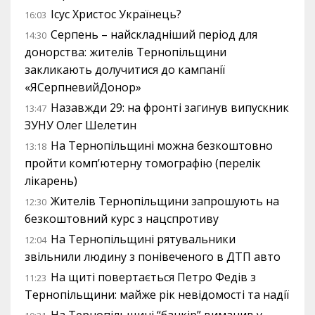
Ісус Христос Українець?
16:03
Серпень – найскладніший період для
14:30
донорства: жителів Тернопільщини
закликають долучитися до кампанії
«ЯСерпневийДонор»
Назавжди 29: на фронті загинув випускник
13:47
ЗУНУ Олег Шелетин
На Тернопільщині можна безкоштовно
13:18
пройти комп’ютерну томографію (перелік
лікарень)
Жителів Тернопільщини запрошують на
12:30
безкоштовний курс з нацспротиву
На Тернопільщині рятувальники
12:04
звільнили людину з понівеченого в ДТП авто
На щиті повертається Петро Федів з
11:23
Тернопільщини: майже рік невідомості та надії