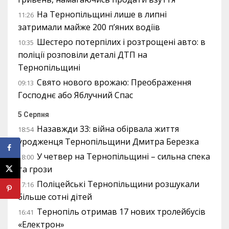
На Тернопільщині лише в липні
11:26
затримали майже 200 п’яних водіїв
Шестеро потерпілих і розтрощені авто: в
10:35
поліції розповіли деталі ДТП на
Тернопільщині
Свято нового врожаю: Преображення
09:13
Господнє або Яблучний Спас
5 Серпня
Назавжди 33: війна обірвала життя
18:54
уродженця Тернопільщини Дмитра Березка
У четвер на Тернопільщині – сильна спека
18:00
та грози
Поліцейські Тернопільщини розшукали
17:16
більше сотні дітей
Тернопіль отримав 17 нових тролейбусів
16:41
«Електрон»