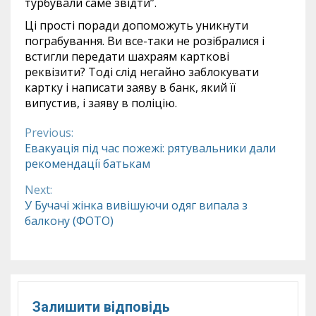
турбували саме звідти”.
Ці прості поради допоможуть уникнути
пограбування. Ви все-таки не розібралися і
встигли передати шахраям карткові
реквізити? Тоді слід негайно заблокувати
картку і написати заяву в банк, який її
випустив, і заяву в поліцію.
Previous:
Continue
Евакуація під час пожежі: рятувальники дали
рекомендації батькам
Reading
Next:
У Бучачі жінка вивішуючи одяг випала з
балкону (ФОТО)
Залишити відповідь