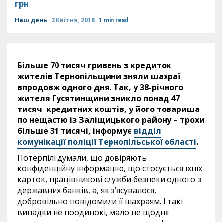
грн
Наш день
2 Квітня, 2018
1 min read
Більше 70 тисяч гривень з кредиток
жителів Тернопільщини зняли шахраї
впродовж одного дня. Так, у 38-річного
жителя Гусятинщини зникло понад 47
тисяч кредитних коштів, у його товариша
по нещастю із Заліщицького району – трохи
більше 31 тисячі, інформує
відділ
комунікації поліції Тернопільської області
.
Потерпілі думали, що довіряють
конфіденційну інформацію, що стосується їхніх
карток, працівникові служби безпеки одного з
державних банків, а, як з’ясувалося,
добровільно повідомили її шахраям. І такі
випадки не поодинокі, мало не щодня