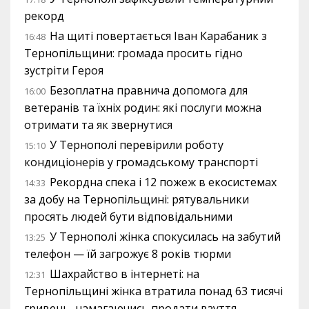
рекорд
На щиті повертається Іван Карабаник з
16:48
Тернопільщини: громада просить гідно
зустріти Героя
Безоплатна правнича допомога для
16:00
ветеранів та їхніх родин: які послуги можна
отримати та як звернутися
У Тернополі перевірили роботу
15:10
кондиціонерів у громадському транспорті
Рекордна спека і 12 пожеж в екосистемах
14:33
за добу на Тернопільщині: рятувальники
просять людей бути відповідальними
У Тернополі жінка спокусилась на забутий
13:25
телефон — їй загрожує 8 років тюрми
Шахрайство в інтернеті: на
12:31
Тернопільщині жінка втратила понад 63 тисячі
гривень, намагаючись продати взуття