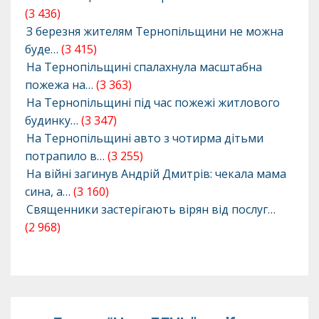
(3 436)
З березня жителям Тернопільщини не можна
буде…
(3 415)
На Тернопільщині спалахнула масштабна
пожежа на…
(3 363)
На Тернопільщині під час пожежі житлового
будинку…
(3 347)
На Тернопільщині авто з чотирма дітьми
потрапило в…
(3 255)
На війні загинув Андрій Дмитрів: чекала мама
сина, а…
(3 160)
Священники застерігають вірян від послуг…
(2 968)