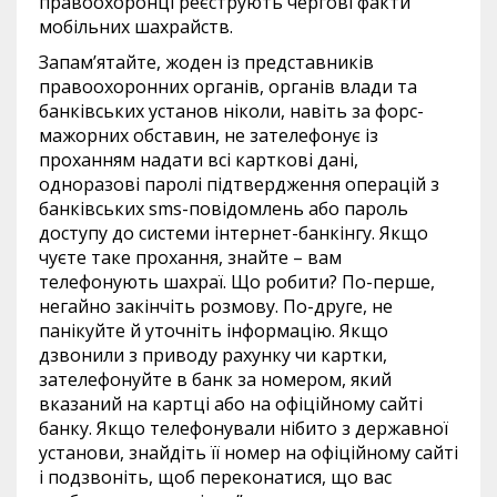
правоохоронці реєструють чергові факти
мобільних шахрайств.
Запам’ятайте, жоден із представників
правоохоронних органів, органів влади та
банківських установ ніколи, навіть за форс-
мажорних обставин, не зателефонує із
проханням надати всі карткові дані,
одноразові паролі підтвердження операцій з
банківських sms-повідомлень або пароль
доступу до системи інтернет-банкінгу. Якщо
чуєте таке прохання, знайте – вам
телефонують шахраї. Що робити? По-перше,
негайно закінчіть розмову. По-друге, не
панікуйте й уточніть інформацію. Якщо
дзвонили з приводу рахунку чи картки,
зателефонуйте в банк за номером, який
вказаний на картці або на офіційному сайті
банку. Якщо телефонували нібито з державної
установи, знайдіть її номер на офіційному сайті
і подзвоніть, щоб переконатися, що вас