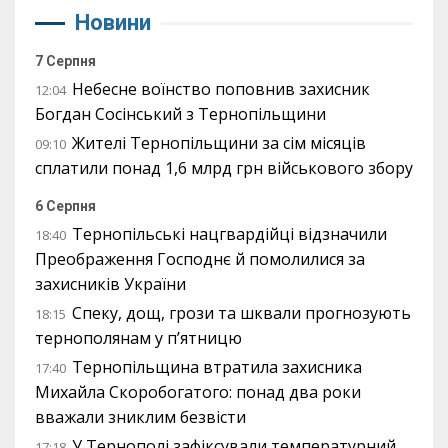
Новини
7 Серпня
Небесне воїнство поповнив захисник
12:04
Богдан Сосінський з Тернопільщини
Жителі Тернопільщини за сім місяців
09:10
сплатили понад 1,6 млрд грн військового збору
6 Серпня
Тернопільські нацгвардійці відзначили
18:40
Преображення Господнє й помолилися за
захисників України
Спеку, дощ, грози та шквали прогнозують
18:15
тернополянам у п’ятницю
Тернопільщина втратила захисника
17:40
Михайла Скоробогатого: понад два роки
вважали зниклим безвісти
У Тернополі зафіксували температурний
17:18