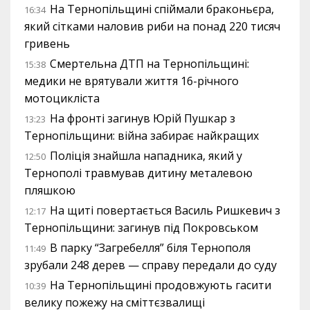
На Тернопільщині спіймали браконьєра,
16:34
який сітками наловив риби на понад 220 тисяч
гривень
Смертельна ДТП на Тернопільщині:
15:38
медики не врятували життя 16-річного
мотоцикліста
На фронті загинув Юрій Пушкар з
13:23
Тернопільщини: війна забирає найкращих
Поліція знайшла нападника, який у
12:50
Тернополі травмував дитину металевою
пляшкою
На щиті повертається Василь Ришкевич з
12:17
Тернопільщини: загинув під Покровськом
В парку “Загребелля” біля Тернополя
11:49
зрубали 248 дерев — справу передали до суду
На Тернопільщині продовжують гасити
10:39
велику пожежу на сміттєзвалищі