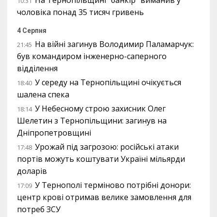
На Тернопільщині “банкір” виманив у
10:31
чоловіка понад 35 тисяч гривень
4 Серпня
На війні загинув Володимир Паламарчук:
21:45
був командиром інженерно-саперного
відділення
У середу на Тернопільщині очікується
18:40
шалена спека
У Небесному строю захисник Олег
18:14
Шелетин з Тернопільщини: загинув на
Дніпропетровщині
Урожай під загрозою: російські атаки
17:48
портів можуть коштувати Україні мільярди
доларів
У Тернополі терміново потрібні донори:
17:09
центр крові отримав велике замовлення для
потреб ЗСУ