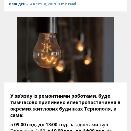
Наш день
4 Квітня, 2019
1 min read
У
зв’язку із ремонтними роботами
,
буде
тимчасово припинено електропостачання в
окремих житлових
будинках Тернополя, а
саме:
з 09.00 год. до 13:00 год.
за адресами: вул.
Проектна, 1-63,
з 10.00 год. до 14:00 год.
за