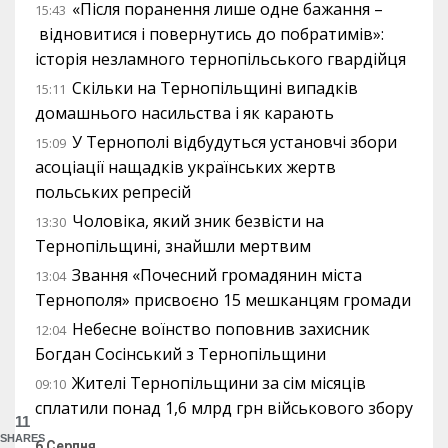
«Після поранення лише одне бажання –
15:43
відновитися і повернутись до побратимів»:
історія незламного тернопільського гвардійця
Скільки на Тернопільщині випадків
15:11
домашнього насильства і як карають
У Тернополі відбудуться установчі збори
15:09
асоціації нащадків українських жертв
польських репресій
Чоловіка, який зник безвісти на
13:30
Тернопільщині, знайшли мертвим
Звання «Почесний громадянин міста
13:04
Тернополя» присвоєно 15 мешканцям громади
Небесне воїнство поповнив захисник
12:04
Богдан Сосінський з Тернопільщини
Жителі Тернопільщини за сім місяців
09:10
сплатили понад 1,6 млрд грн військового збору
11
SHARES
6 Серпня