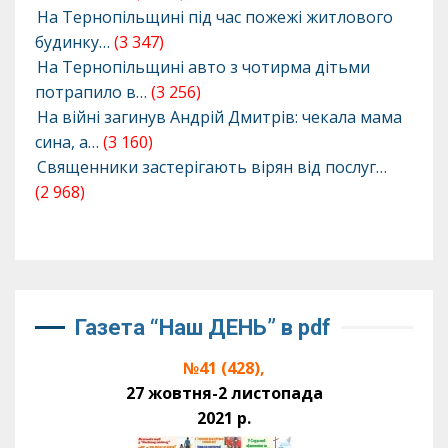
На Тернопільщині під час пожежі житлового
будинку…
(3 347)
На Тернопільщині авто з чотирма дітьми
потрапило в…
(3 256)
На війні загинув Андрій Дмитрів: чекала мама
сина, а…
(3 160)
Священники застерігають вірян від послуг…
(2 968)
Газета “Наш ДЕНЬ” в pdf
№41 (428),
27 жовтня-2 листопада
2021 р.