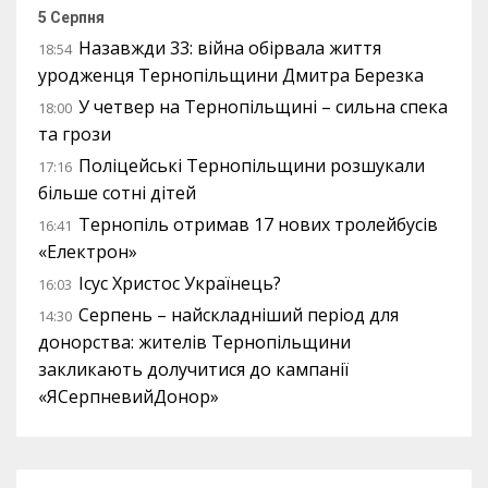
5 Серпня
Назавжди 33: війна обірвала життя
18:54
уродженця Тернопільщини Дмитра Березка
У четвер на Тернопільщині – сильна спека
18:00
та грози
Поліцейські Тернопільщини розшукали
17:16
більше сотні дітей
Тернопіль отримав 17 нових тролейбусів
16:41
«Електрон»
Ісус Христос Українець?
16:03
Серпень – найскладніший період для
14:30
донорства: жителів Тернопільщини
закликають долучитися до кампанії
«ЯСерпневийДонор»