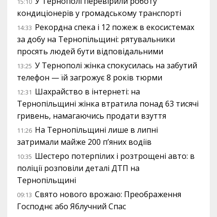
У Тернополі перевірили роботу
15:10
кондиціонерів у громадському транспорті
Рекордна спека і 12 пожеж в екосистемах
14:33
за добу на Тернопільщині: рятувальники
просять людей бути відповідальними
У Тернополі жінка спокусилась на забутий
13:25
телефон — їй загрожує 8 років тюрми
Шахрайство в інтернеті: на
12:31
Тернопільщині жінка втратила понад 63 тисячі
гривень, намагаючись продати взуття
На Тернопільщині лише в липні
11:26
затримали майже 200 п’яних водіїв
Шестеро потерпілих і розтрощені авто: в
10:35
поліції розповіли деталі ДТП на
Тернопільщині
Свято нового врожаю: Преображення
09:13
Господнє або Яблучний Спас