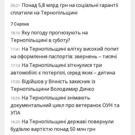
Понад 5,8 млрд грн на соціальні гарантії
09:21
сплатили на Тернопільщині
7 Серпня
Яку погоду прогнозують на
18:10
Тернопільщині в суботу?
На Тернопільщині влітку високий попит
17:41
на оформлення паспортів: звернень – тисячі
На Тернопільщині зіткнулися три
17:14
автомобілі: є потерпілі, серед яких – дитина
Відійшов у Вічність захисник із
17:00
Тернопільщини Володимир Дичко
На Тернопільщині знімають
16:56
документальний цикл про ветеранок ОУН та
УПА
На Тернопільщині державі повернули
16:20
будівлю вартістю понад 50 млн грн