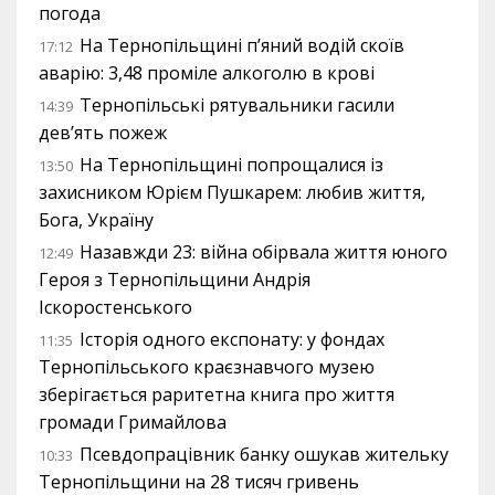
погода
На Тернопільщині п’яний водій скоїв
17:12
аварію: 3,48 проміле алкоголю в крові
Тернопільські рятувальники гасили
14:39
дев’ять пожеж
На Тернопільщині попрощалися із
13:50
захисником Юрієм Пушкарем: любив життя,
Бога, Україну
Назавжди 23: війна обірвала життя юного
12:49
Героя з Тернопільщини Андрія
Іскоростенського
Історія одного експонату: у фондах
11:35
Тернопільського краєзнавчого музею
зберігається раритетна книга про життя
громади Гримайлова
Псевдопрацівник банку ошукав жительку
10:33
Тернопільщини на 28 тисяч гривень