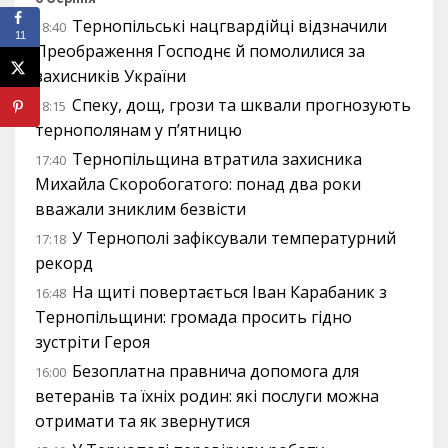
Тернопільські нацгвардійці відзначили
18:40
11
Преображення Господнє й помолилися за
захисників України
Спеку, дощ, грози та шквали прогнозують
18:15
тернополянам у п’ятницю
Тернопільщина втратила захисника
17:40
Михайла Скоробогатого: понад два роки
вважали зниклим безвісти
У Тернополі зафіксували температурний
17:18
рекорд
На щиті повертається Іван Карабаник з
16:48
Тернопільщини: громада просить гідно
зустріти Героя
Безоплатна правнича допомога для
16:00
ветеранів та їхніх родин: які послуги можна
отримати та як звернутися