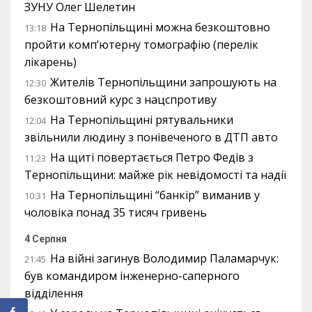
ЗУНУ Олег Шелетин
На Тернопільщині можна безкоштовно
13:18
пройти комп’ютерну томографію (перелік
лікарень)
Жителів Тернопільщини запрошують на
12:30
безкоштовний курс з нацспротиву
На Тернопільщині рятувальники
12:04
звільнили людину з понівеченого в ДТП авто
На щиті повертається Петро Федів з
11:23
Тернопільщини: майже рік невідомості та надії
На Тернопільщині “банкір” виманив у
10:31
чоловіка понад 35 тисяч гривень
4 Серпня
На війні загинув Володимир Паламарчук:
21:45
був командиром інженерно-саперного
відділення