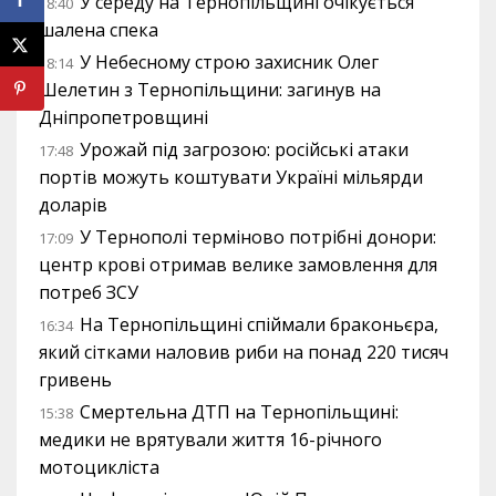
У середу на Тернопільщині очікується
18:40
шалена спека
У Небесному строю захисник Олег
18:14
Шелетин з Тернопільщини: загинув на
Дніпропетровщині
Урожай під загрозою: російські атаки
17:48
портів можуть коштувати Україні мільярди
доларів
У Тернополі терміново потрібні донори:
17:09
центр крові отримав велике замовлення для
потреб ЗСУ
На Тернопільщині спіймали браконьєра,
16:34
який сітками наловив риби на понад 220 тисяч
гривень
Смертельна ДТП на Тернопільщині:
15:38
медики не врятували життя 16-річного
мотоцикліста