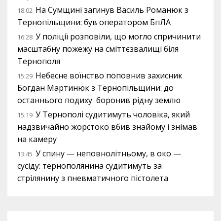
На Сумщині загинув Василь Романюк з
18:02
Тернопільщини: був оператором БпЛА
У поліції розповіли, що могло спричинити
16:28
масштабну пожежу на сміттєзвалищі біля
Тернополя
Небесне воїнство поповнив захисник
15:29
Богдан Мартинюк з Тернопільщини: до
останнього подиху боронив рідну землю
У Тернополі судитимуть чоловіка, який
15:19
надзвичайно жорстоко вбив знайому і знімав
на камеру
У спину — неповнолітньому, в око —
13:45
сусіду: тернополянина судитимуть за
стрілянину з пневматичного пістолета