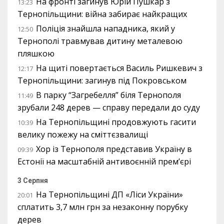
На фронті загинув Юрій Пушкар з
13:23
Тернопільщини: війна забирає найкращих
Поліція знайшла нападника, який у
12:50
Тернополі травмував дитину металевою
пляшкою
На щиті повертається Василь Ришкевич з
12:17
Тернопільщини: загинув під Покровськом
В парку “Загребелля” біля Тернополя
11:49
зрубали 248 дерев — справу передали до суду
На Тернопільщині продовжують гасити
10:39
велику пожежу на сміттєзвалищі
Хор із Тернополя представив Україну в
09:39
Естонії на масштабній антивоєнній прем’єрі
3 Серпня
На Тернопільщині ДП «Ліси України»
20:01
сплатить 3,7 млн грн за незаконну порубку
дерев