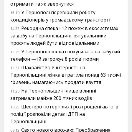
отримати та як звернутися
У Тернополі перевірили роботу
15:10
кондиціонерів у громадському транспорті
Рекордна спека і 12 пожеж в екосистемах
14:33
за добу на Тернопільщині: рятувальники
просять людей бути відповідальними
У Тернополі жінка спокусилась на забутий
13:25
телефон — їй загрожує 8 років тюрми
Шахрайство в інтернеті: на
12:31
Тернопільщині жінка втратила понад 63 тисячі
гривень, намагаючись продати взуття
На Тернопільщині лише в липні
11:26
затримали майже 200 п’яних водіїв
Шестеро потерпілих і розтрощені авто: в
10:35
поліції розповіли деталі ДТП на
Тернопільщині
Свято нового врожаю: Преображення
09:13