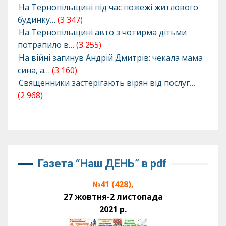
На Тернопільщині під час пожежі житлового
будинку…
(3 347)
На Тернопільщині авто з чотирма дітьми
потрапило в…
(3 255)
На війні загинув Андрій Дмитрів: чекала мама
сина, а…
(3 160)
Священники застерігають вірян від послуг…
(2 968)
Газета “Наш ДЕНЬ” в pdf
№41 (428),
27 жовтня-2 листопада
2021 р.