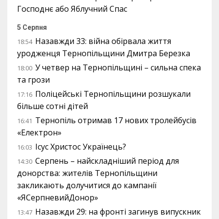
Господнє або Яблучний Спас
5 Серпня
Назавжди 33: війна обірвала життя
18:54
уродженця Тернопільщини Дмитра Березка
У четвер на Тернопільщині – сильна спека
18:00
та грози
Поліцейські Тернопільщини розшукали
17:16
більше сотні дітей
Тернопіль отримав 17 нових тролейбусів
16:41
«Електрон»
Ісус Христос Українець?
16:03
Серпень – найскладніший період для
14:30
донорства: жителів Тернопільщини
закликають долучитися до кампанії
«ЯСерпневийДонор»
Назавжди 29: на фронті загинув випускник
13:47