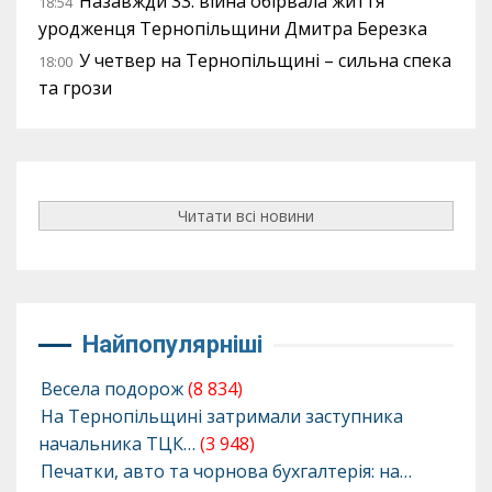
Назавжди 33: війна обірвала життя
18:54
уродженця Тернопільщини Дмитра Березка
У четвер на Тернопільщині – сильна спека
18:00
та грози
Читати всі новини
Найпопулярніші
Весела подорож
(8 834)
На Тернопільщині затримали заступника
начальника ТЦК…
(3 948)
Печатки, авто та чорнова бухгалтерія: на…