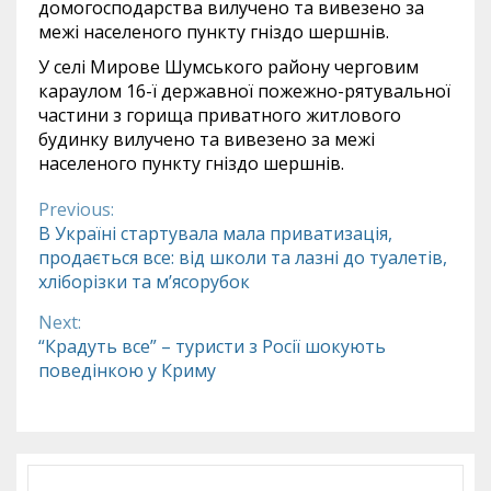
домогосподарства вилучено та вивезено за
межі населеного пункту гніздо шершнів.
У селі Мирове Шумського району черговим
караулом 16-ї державної пожежно-рятувальної
частини з горища приватного житлового
будинку вилучено та вивезено за межі
населеного пункту гніздо шершнів.
Previous:
Continue
В Україні стартувала мала приватизація,
продається все: від школи та лазні до туалетів,
Reading
хліборізки та м’ясорубок
Next:
“Крадуть все” – туристи з Росії шокують
поведінкою у Криму