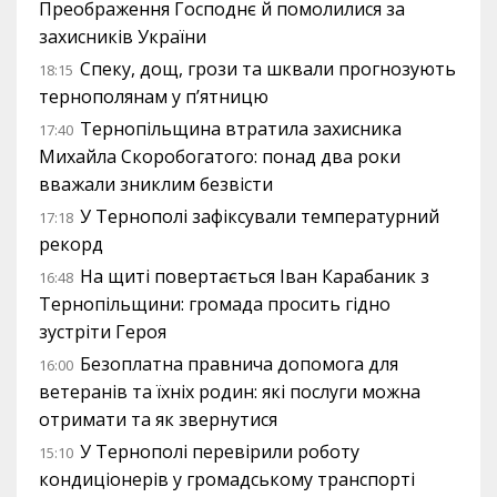
Преображення Господнє й помолилися за
захисників України
Спеку, дощ, грози та шквали прогнозують
18:15
тернополянам у п’ятницю
Тернопільщина втратила захисника
17:40
Михайла Скоробогатого: понад два роки
вважали зниклим безвісти
У Тернополі зафіксували температурний
17:18
рекорд
На щиті повертається Іван Карабаник з
16:48
Тернопільщини: громада просить гідно
зустріти Героя
Безоплатна правнича допомога для
16:00
ветеранів та їхніх родин: які послуги можна
отримати та як звернутися
У Тернополі перевірили роботу
15:10
кондиціонерів у громадському транспорті