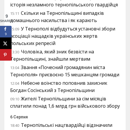
історія незламного тернопільського гвардійця
Скільки на Тернопільщині випадків
15:11
9
домашнього насильства і як карають
SHARES
У Тернополі відбудуться установчі збори
15:09
9
асоціації нащадків українських жертв
польських репресій
Чоловіка, який зник безвісти на
13:30
Тернопільщині, знайшли мертвим
Звання «Почесний громадянин міста
13:04
Тернополя» присвоєно 15 мешканцям громади
Небесне воїнство поповнив захисник
12:04
Богдан Сосінський з Тернопільщини
Жителі Тернопільщини за сім місяців
09:10
сплатили понад 1,6 млрд грн військового збору
6 Серпня
Тернопільські нацгвардійці відзначили
18:40