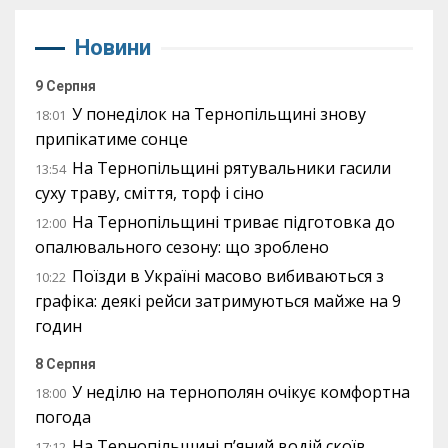
Новини
9 Серпня
У понеділок на Тернопільщині знову
18:01
припікатиме сонце
На Тернопільщині рятувальники гасили
13:54
суху траву, сміття, торф і сіно
На Тернопільщині триває підготовка до
12:00
опалювального сезону: що зроблено
Поїзди в Україні масово вибиваються з
10:22
графіка: деякі рейси затримуються майже на 9
годин
8 Серпня
У неділю на тернополян очікує комфортна
18:00
погода
На Тернопільщині п’яний водій скоїв
17:12