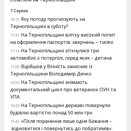
7 Серпня
Яку погоду прогнозують на
18:10
Тернопільщині в суботу?
На Тернопільщині влітку високий попит
17:41
на оформлення паспортів: звернень – тисячі
На Тернопільщині зіткнулися три
17:14
автомобілі: є потерпілі, серед яких – дитина
Відійшов у Вічність захисник із
17:00
Тернопільщини Володимир Дичко
На Тернопільщині знімають
16:56
документальний цикл про ветеранок ОУН та
УПА
На Тернопільщині державі повернули
16:20
будівлю вартістю понад 50 млн грн
«Після поранення лише одне бажання –
15:43
відновитися і повернутись до побратимів»: