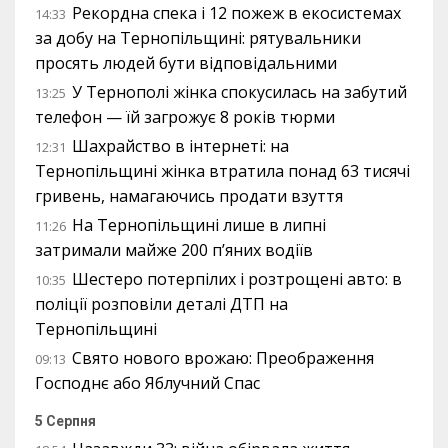
Рекордна спека і 12 пожеж в екосистемах
14:33
за добу на Тернопільщині: рятувальники
просять людей бути відповідальними
У Тернополі жінка спокусилась на забутий
13:25
телефон — їй загрожує 8 років тюрми
Шахрайство в інтернеті: на
12:31
Тернопільщині жінка втратила понад 63 тисячі
гривень, намагаючись продати взуття
На Тернопільщині лише в липні
11:26
затримали майже 200 п’яних водіїв
Шестеро потерпілих і розтрощені авто: в
10:35
поліції розповіли деталі ДТП на
Тернопільщині
Свято нового врожаю: Преображення
09:13
Господнє або Яблучний Спас
5 Серпня