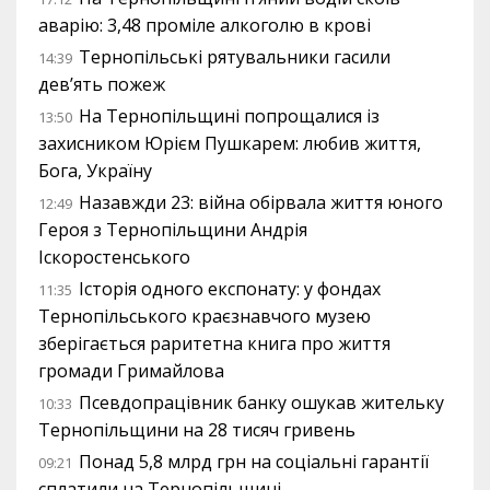
аварію: 3,48 проміле алкоголю в крові
Тернопільські рятувальники гасили
14:39
дев’ять пожеж
На Тернопільщині попрощалися із
13:50
захисником Юрієм Пушкарем: любив життя,
Бога, Україну
Назавжди 23: війна обірвала життя юного
12:49
Героя з Тернопільщини Андрія
Іскоростенського
Історія одного експонату: у фондах
11:35
Тернопільського краєзнавчого музею
зберігається раритетна книга про життя
громади Гримайлова
Псевдопрацівник банку ошукав жительку
10:33
Тернопільщини на 28 тисяч гривень
Понад 5,8 млрд грн на соціальні гарантії
09:21
сплатили на Тернопільщині