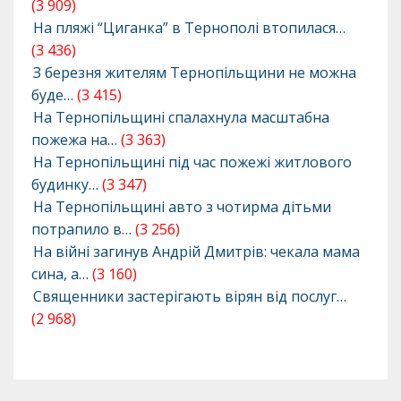
(3 909)
На пляжі “Циганка” в Тернополі втопилася…
(3 436)
З березня жителям Тернопільщини не можна
буде…
(3 415)
На Тернопільщині спалахнула масштабна
пожежа на…
(3 363)
На Тернопільщині під час пожежі житлового
будинку…
(3 347)
На Тернопільщині авто з чотирма дітьми
потрапило в…
(3 256)
На війні загинув Андрій Дмитрів: чекала мама
сина, а…
(3 160)
Священники застерігають вірян від послуг…
(2 968)