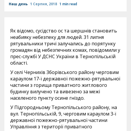
Наш день
1 Серпня, 2018
1 min read
Як відомо, сусідство ос та шершнів становить
неабияку небезпеку для людей. 31 липня
рятувальники тричі залучались до порятунку
громадян від небезпечних комах, повідомили у
прес-службі У ДСНС України в Тернопільській
області.
У селі Чернихів Зборівського району черговим
караулом 17-ї державної пожежно-рятувальної
частини з горища приватного житлового
будинку вилучено та вивезено за межі
населеного пункту осине гніздо.
У Підгородньому Тернопільського району, на
вул. Тернопільській, 9, черговим караулом 3-ї
державної пожежно-рятувальної частини
Управління з території приватного