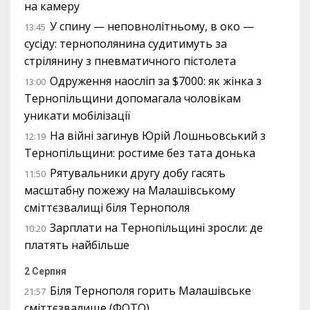
на камеру
У спину — неповнолітньому, в око —
13:45
сусіду: тернополянина судитимуть за
стрілянину з пневматичного пістолета
Одруження наосліп за $7000: як жінка з
13:00
Тернопільщини допомагала чоловікам
уникати мобілізації
На війні загинув Юрій Лошньовський з
12:19
Тернопільщини: ростиме без тата донька
Рятувальники другу добу гасять
11:50
масштабну пожежу на Малашівському
сміттєзвалищі біля Тернополя
Зарплати на Тернопільщині зросли: де
10:20
платять найбільше
2 Серпня
Біля Тернополя горить Малашівське
21:57
сміттєзвалище (ФОТО)