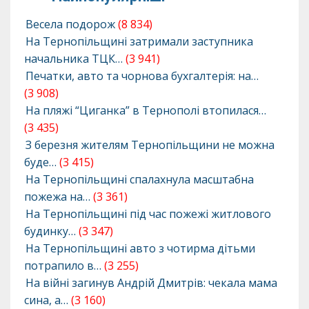
Весела подорож
(8 834)
На Тернопільщині затримали заступника
начальника ТЦК…
(3 941)
Печатки, авто та чорнова бухгалтерія: на…
(3 908)
На пляжі “Циганка” в Тернополі втопилася…
(3 435)
З березня жителям Тернопільщини не можна
буде…
(3 415)
На Тернопільщині спалахнула масштабна
пожежа на…
(3 361)
На Тернопільщині під час пожежі житлового
будинку…
(3 347)
На Тернопільщині авто з чотирма дітьми
потрапило в…
(3 255)
На війні загинув Андрій Дмитрів: чекала мама
сина, а…
(3 160)