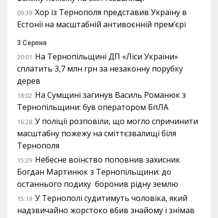
Хор із Тернополя представив Україну в
09:39
Естонії на масштабній антивоєнній прем’єрі
3 Серпня
На Тернопільщині ДП «Ліси України»
20:01
сплатить 3,7 млн грн за незаконну порубку
дерев
На Сумщині загинув Василь Романюк з
18:02
Тернопільщини: був оператором БпЛА
У поліції розповіли, що могло спричинити
16:28
масштабну пожежу на сміттєзвалищі біля
Тернополя
Небесне воїнство поповнив захисник
15:29
Богдан Мартинюк з Тернопільщини: до
останнього подиху боронив рідну землю
У Тернополі судитимуть чоловіка, який
15:19
надзвичайно жорстоко вбив знайому і знімав