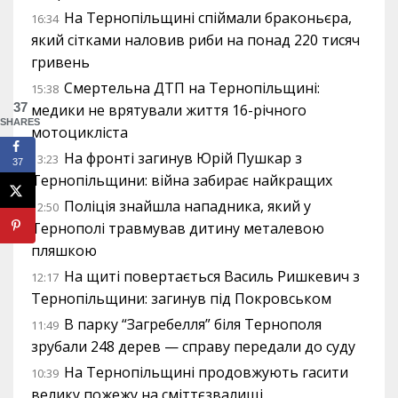
На Тернопільщині спіймали браконьєра,
16:34
який сітками наловив риби на понад 220 тисяч
гривень
Смертельна ДТП на Тернопільщині:
15:38
37
медики не врятували життя 16-річного
SHARES
мотоцикліста
На фронті загинув Юрій Пушкар з
13:23
37
Тернопільщини: війна забирає найкращих
Поліція знайшла нападника, який у
12:50
Тернополі травмував дитину металевою
пляшкою
На щиті повертається Василь Ришкевич з
12:17
Тернопільщини: загинув під Покровськом
В парку “Загребелля” біля Тернополя
11:49
зрубали 248 дерев — справу передали до суду
На Тернопільщині продовжують гасити
10:39
велику пожежу на сміттєзвалищі