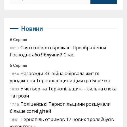
Новини
6 Серпня
Свято нового врожаю: Преображення
09:13
Господнє або Яблучний Спас
5 Серпня
Назавжди 33: війна обірвала життя
18:54
уродженця Тернопільщини Дмитра Березка
У четвер на Тернопільщині – сильна спека
18:00
та грози
Поліцейські Тернопільщини розшукали
17:16
більше сотні дітей
Тернопіль отримав 17 нових тролейбусів
16:41
«Електрон»