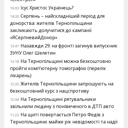
Ісус Христос Українець?
16:03
Серпень – найскладніший період для
14:30
донорства: жителів Тернопільщини
закликають долучитися до кампанії
«ЯСерпневийДонор»
Назавжди 29: на фронті загинув випускник
13:47
ЗУНУ Олег Шелетин
На Тернопільщині можна безкоштовно
13:18
пройти комп’ютерну томографію (перелік
лікарень)
Жителів Тернопільщини запрошують на
12:30
безкоштовний курс з нацспротиву
На Тернопільщині рятувальники
12:04
звільнили людину з понівеченого в ДТП авто
На щиті повертається Петро Федів з
11:23
Тернопільщини: майже рік невідомості та надії