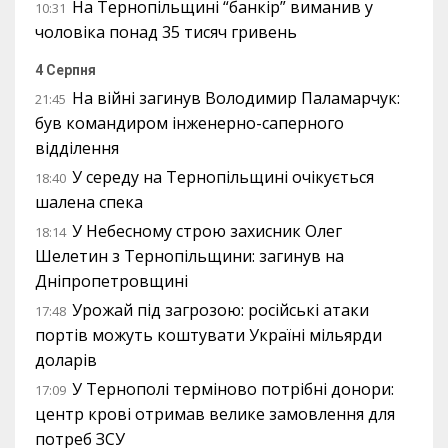
На Тернопільщині “банкір” виманив у
10:31
чоловіка понад 35 тисяч гривень
4 Серпня
На війні загинув Володимир Паламарчук:
21:45
був командиром інженерно-саперного
відділення
У середу на Тернопільщині очікується
18:40
шалена спека
У Небесному строю захисник Олег
18:14
Шелетин з Тернопільщини: загинув на
Дніпропетровщині
Урожай під загрозою: російські атаки
17:48
портів можуть коштувати Україні мільярди
доларів
У Тернополі терміново потрібні донори:
17:09
центр крові отримав велике замовлення для
потреб ЗСУ