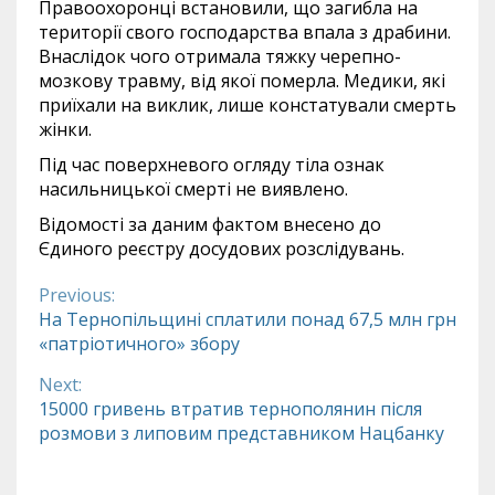
Правоохоронці встановили, що загибла на
території свого господарства впала з драбини.
Внаслідок чого отримала тяжку черепно-
мозкову травму, від якої померла. Медики, які
приїхали на виклик, лише констатували смерть
жінки.
Під час поверхневого огляду тіла ознак
насильницької смерті не виявлено.
Відомості за даним фактом внесено до
Єдиного реєстру досудових розслідувань.
Previous:
Continue
На Тернопільщині сплатили понад 67,5 млн грн
«патріотичного» збору
Reading
Next:
15000 гривень втратив тернополянин після
розмови з липовим представником Нацбанку