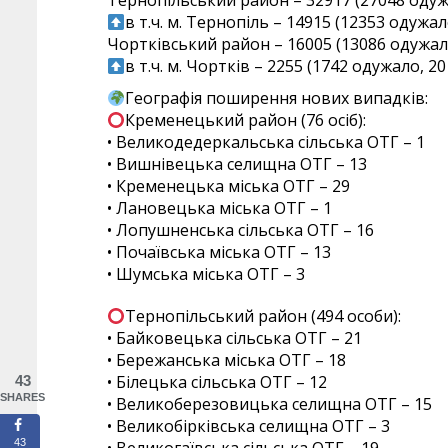
Тернопільський район – 32917 (27048 одуж
в т.ч. м. Тернопіль – 14915 (12353 одужа
Чортківський район – 16005 (13086 одужало
в т.ч. м. Чортків – 2255 (1742 одужало, 2
Географія поширення нових випадків:
Кременецький район (76 осіб):
• Великодедеркальська сільська ОТГ – 1
• Вишнівецька селищна ОТГ – 13
• Кременецька міська ОТГ – 29
• Лановецька міська ОТГ – 1
• Лопушненська сільська ОТГ – 16
• Почаївська міська ОТГ – 13
• Шумська міська ОТГ – 3
Тернопільський район (494 особи):
• Байковецька сільська ОТГ – 21
• Бережанська міська ОТГ – 18
• Білецька сільська ОТГ – 12
43
SHARES
• Великоберезовицька селищна ОТГ – 15
• Великобірківська селищна ОТГ – 3
43