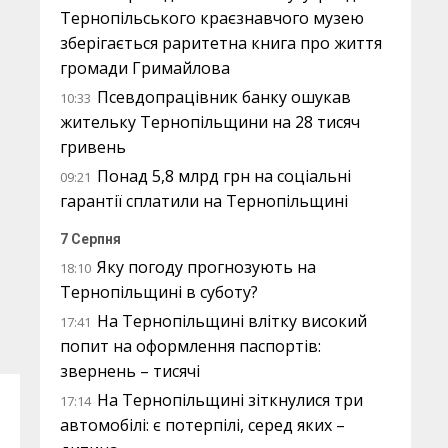
Тернопільського краєзнавчого музею
зберігається раритетна книга про життя
громади Гримайлова
Псевдопрацівник банку ошукав
10:33
жительку Тернопільщини на 28 тисяч
гривень
Понад 5,8 млрд грн на соціальні
09:21
гарантії сплатили на Тернопільщині
7 Серпня
Яку погоду прогнозують на
18:10
Тернопільщині в суботу?
На Тернопільщині влітку високий
17:41
попит на оформлення паспортів:
звернень – тисячі
На Тернопільщині зіткнулися три
17:14
автомобілі: є потерпілі, серед яких –