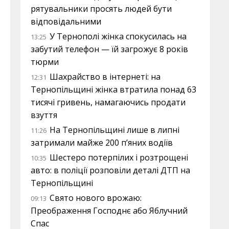
рятувальники просять людей бути
відповідальними
У Тернополі жінка спокусилась на
13:25
забутий телефон — їй загрожує 8 років
тюрми
Шахрайство в інтернеті: на
12:31
Тернопільщині жінка втратила понад 63
тисячі гривень, намагаючись продати
взуття
На Тернопільщині лише в липні
11:26
затримали майже 200 п’яних водіїв
Шестеро потерпілих і розтрощені
10:35
авто: в поліції розповіли деталі ДТП на
Тернопільщині
Свято нового врожаю:
09:13
Преображення Господнє або Яблучний
Спас