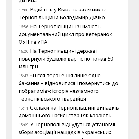
дитина
Відійшов у Вічність захисник із
17:00
Тернопільщини Володимир Дичко
На Тернопільщині знімають
16:56
документальний цикл про ветеранок
ОУН та УПА
На Тернопільщині державі
16:20
повернули будівлю вартістю понад 50
млн грн
«Після поранення лише одне
15:43
бажання – відновитися і повернутись до
побратимів»: історія незламного
тернопільського гвардійця
Скільки на Тернопільщині випадків
15:11
домашнього насильства і як карають
У Тернополі відбудуться установчі
15:09
збори асоціації нащадків українських