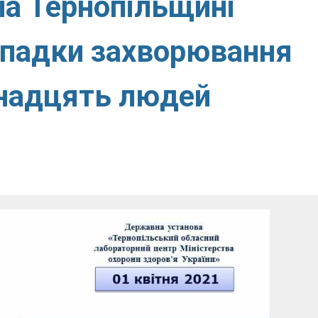
на Тернопільщині
ипадки захворювання
инадцять людей