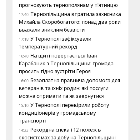
прогнозують тернополянам у п’ятницю
Тернопільщина втратила захисника
17:40
Михайла Скоробогатого: понад два роки
вважали зниклим безвісти
У Тернополі зафіксували
17:18
температурний рекорд
На щиті повертається Іван
16:48
Карабаник з Тернопільщини: громада
просить гідно зустріти Героя
Безоплатна правнича допомога для
16:00
ветеранів та їхніх родин: які послуги
можна отримати та як звернутися
У Тернополі перевірили роботу
15:10
кондиціонерів у громадському
транспорті
Рекордна спека і 12 пожеж в
14:33
екосистемах за добу на Тернопільщині: