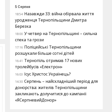
5 Серпня
Назавжди 33: війна обірвала життя
18:54
уродженця Тернопільщини Дмитра
Березка
У четвер на Тернопільщині – сильна
18:00
спека та грози
Поліцейські Тернопільщини
17:16
розшукали більше сотні дітей
Тернопіль отримав 17 нових
16:41
тролейбусів «Електрон»
Ісус Христос Українець?
16:03
Серпень – найскладніший період для
14:30
донорства: жителів Тернопільщини
закликають долучитися до кампанії
«ЯСерпневийДонор»