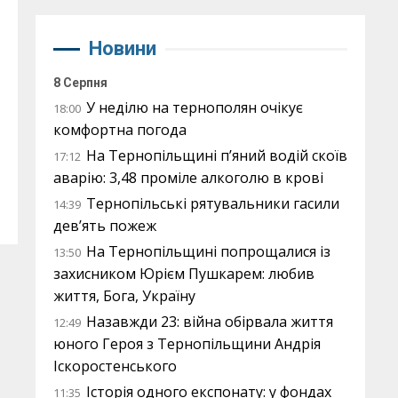
Новини
8 Серпня
У неділю на тернополян очікує
18:00
комфортна погода
На Тернопільщині п’яний водій скоїв
17:12
аварію: 3,48 проміле алкоголю в крові
Тернопільські рятувальники гасили
14:39
дев’ять пожеж
На Тернопільщині попрощалися із
13:50
захисником Юрієм Пушкарем: любив
життя, Бога, Україну
Назавжди 23: війна обірвала життя
12:49
юного Героя з Тернопільщини Андрія
Іскоростенського
Історія одного експонату: у фондах
11:35