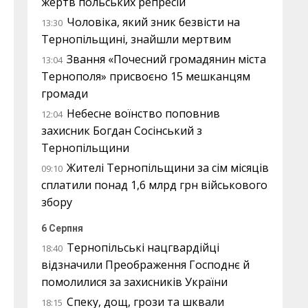
жертв польських репресій
Чоловіка, який зник безвісти на
13:30
Тернопільщині, знайшли мертвим
Звання «Почесний громадянин міста
13:04
Тернополя» присвоєно 15 мешканцям
громади
Небесне воїнство поповнив
12:04
захисник Богдан Сосінський з
Тернопільщини
Жителі Тернопільщини за сім місяців
09:10
сплатили понад 1,6 млрд грн військового
збору
6 Серпня
Тернопільські нацгвардійці
18:40
відзначили Преображення Господнє й
помолилися за захисників України
Спеку, дощ, грози та шквали
18:15