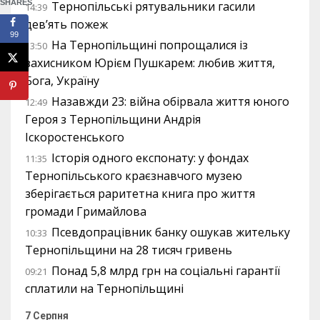
SHARES
Тернопільські рятувальники гасили
14:39
дев’ять пожеж
99
На Тернопільщині попрощалися із
13:50
захисником Юрієм Пушкарем: любив життя,
Бога, Україну
Назавжди 23: війна обірвала життя юного
12:49
Героя з Тернопільщини Андрія
Іскоростенського
Історія одного експонату: у фондах
11:35
Тернопільського краєзнавчого музею
зберігається раритетна книга про життя
громади Гримайлова
Псевдопрацівник банку ошукав жительку
10:33
Тернопільщини на 28 тисяч гривень
Понад 5,8 млрд грн на соціальні гарантії
09:21
сплатили на Тернопільщині
7 Серпня