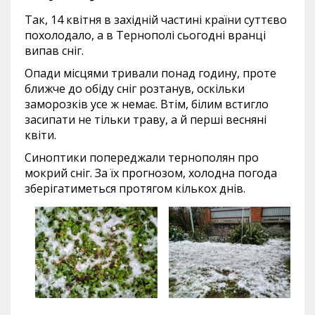
Так, 14 квітня в західній частині країни суттєво
похолодало, а в Тернополі сьогодні вранці
випав сніг.
Опади місцями тривали понад годину, проте
ближче до обіду сніг розтанув, оскільки
заморозків усе ж немає. Втім, білим встигло
засипати не тільки траву, а й перші весняні
квіти.
Синоптики попереджали тернополян про
мокрий сніг. За їх прогнозом, холодна погода
зберігатиметься протягом кількох днів.