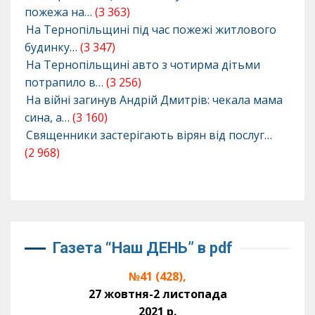
пожежа на…
(3 363)
На Тернопільщині під час пожежі житлового
будинку…
(3 347)
На Тернопільщині авто з чотирма дітьми
потрапило в…
(3 256)
На війні загинув Андрій Дмитрів: чекала мама
сина, а…
(3 160)
Священники застерігають вірян від послуг…
(2 968)
Газета “Наш ДЕНЬ” в pdf
№41 (428),
27 жовтня-2 листопада
2021 р.