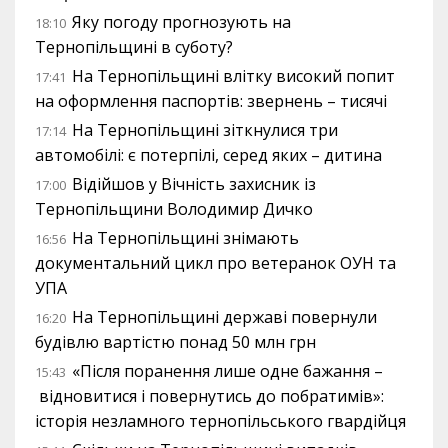
Яку погоду прогнозують на
18:10
Тернопільщині в суботу?
На Тернопільщині влітку високий попит
17:41
на оформлення паспортів: звернень – тисячі
На Тернопільщині зіткнулися три
17:14
автомобілі: є потерпілі, серед яких – дитина
Відійшов у Вічність захисник із
17:00
Тернопільщини Володимир Дичко
На Тернопільщині знімають
16:56
документальний цикл про ветеранок ОУН та
УПА
На Тернопільщині державі повернули
16:20
будівлю вартістю понад 50 млн грн
«Після поранення лише одне бажання –
15:43
відновитися і повернутись до побратимів»:
історія незламного тернопільського гвардійця