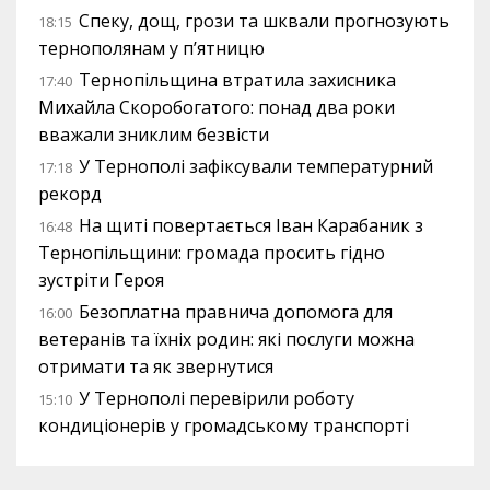
Спеку, дощ, грози та шквали прогнозують
18:15
тернополянам у п’ятницю
Тернопільщина втратила захисника
17:40
Михайла Скоробогатого: понад два роки
вважали зниклим безвісти
У Тернополі зафіксували температурний
17:18
рекорд
На щиті повертається Іван Карабаник з
16:48
Тернопільщини: громада просить гідно
зустріти Героя
Безоплатна правнича допомога для
16:00
ветеранів та їхніх родин: які послуги можна
отримати та як звернутися
У Тернополі перевірили роботу
15:10
кондиціонерів у громадському транспорті