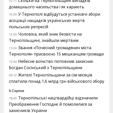
Скільки на Тернопільщині випадків
15:11
домашнього насильства і як карають
У Тернополі відбудуться установчі збори
15:09
асоціації нащадків українських жертв
польських репресій
Чоловіка, який зник безвісти на
13:30
Тернопільщині, знайшли мертвим
Звання «Почесний громадянин міста
13:04
Тернополя» присвоєно 15 мешканцям громади
Небесне воїнство поповнив захисник
12:04
Богдан Сосінський з Тернопільщини
Жителі Тернопільщини за сім місяців
09:10
сплатили понад 1,6 млрд грн військового збору
6 Серпня
Тернопільські нацгвардійці відзначили
18:40
Преображення Господнє й помолилися за
захисників України