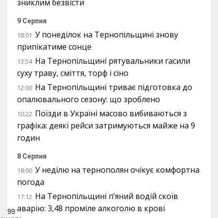
зниклим безвісти
9 Серпня
У понеділок на Тернопільщині знову
18:01
припікатиме сонце
На Тернопільщині рятувальники гасили
13:54
суху траву, сміття, торф і сіно
На Тернопільщині триває підготовка до
12:00
опалювального сезону: що зроблено
Поїзди в Україні масово вибиваються з
10:22
графіка: деякі рейси затримуються майже на 9
годин
8 Серпня
У неділю на тернополян очікує комфортна
18:00
погода
На Тернопільщині п’яний водій скоїв
17:12
аварію: 3,48 проміле алкоголю в крові
99