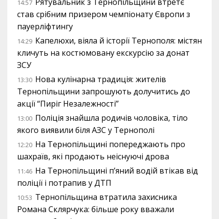
Рятувальник з Тернопільщини втретє
14:57
став срібним призером чемпіонату Європи з
пауерліфтингу
Капелюхи, віяла й історії Тернополя: містян
14:29
кличуть на костюмовану екскурсію за донат
ЗСУ
Нова кулінарна традиція: жителів
13:30
Тернопільщини запрошують долучитись до
акції “Пиріг Незалежності”
Поліція знайшла родичів чоловіка, тіло
13:00
якого виявили біля АЗС у Тернополі
На Тернопільщині попереджають про
12:20
шахраїв, які продають неіснуючі дрова
На Тернопільщині п’яний водій втікав від
11:46
поліції і потрапив у ДТП
Тернопільщина втратила захисника
10:53
Романа Склярчука: більше року вважали