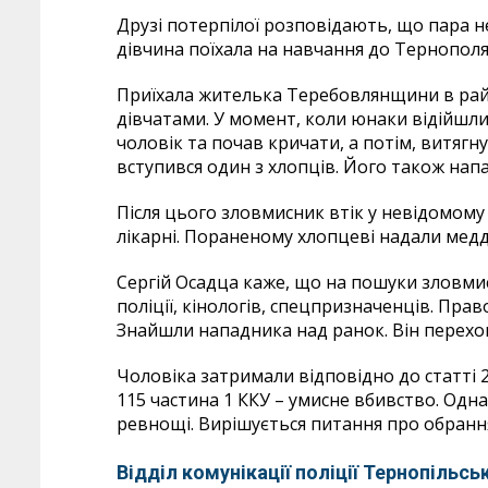
Друзі потерпілої розповідають, що пара не
дівчина поїхала на навчання до Тернополя.
Приїхала жителька Теребовлянщини в райо
дівчатами. У момент, коли юнаки відійшли 
чоловік та почав кричати, а потім, витягну
вступився один з хлопців. Його також нап
Після цього зловмисник втік у невідомом
лікарні. Пораненому хлопцеві надали мед
Сергій Осадца каже, що на пошуки зловми
поліції, кінологів, спецпризначенців. Пра
Знайшли нападника над ранок. Він перехов
Чоловіка затримали відповідно до статті 
115 частина 1 ККУ – умисне вбивство. Одна 
ревнощі. Вирішується питання про обрання
Відділ комунікації поліції Тернопільськ