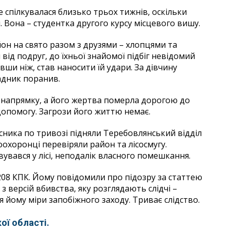
 спілкувалася близько трьох тижнів, оскільки
 Вона – студентка другого курсу місцевого вишу.
н на свято разом з друзями – хлопцями та
від подруг, до їхньої знайомої підбіг невідомий
вши ніж, став наносити їй удари. За дівчину
адник поранив.
у напрямку, а його жертва померла дорогою до
допомогу. Загрози його життю немає.
сника по тривозі підняли Теребовлянський відділ
воохоронці перевіряли район та лісосмугу.
увався у лісі, неподалік власного помешкання.
208 КПК. Йому повідомили про підозру за статтею
з версій вбивства, яку розглядають слідчі –
 йому міри запобіжного заходу. Триває слідство.
ої області.