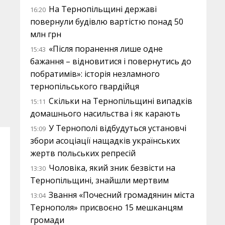
На Тернопільщині державі
16:20
повернули будівлю вартістю понад 50
млн грн
«Після поранення лише одне
15:43
бажання – відновитися і повернутись до
побратимів»: історія незламного
тернопільського гвардійця
Скільки на Тернопільщині випадків
15:11
домашнього насильства і як карають
У Тернополі відбудуться установчі
15:09
збори асоціації нащадків українських
жертв польських репресій
Чоловіка, який зник безвісти на
13:30
Тернопільщині, знайшли мертвим
Звання «Почесний громадянин міста
13:04
Тернополя» присвоєно 15 мешканцям
громади