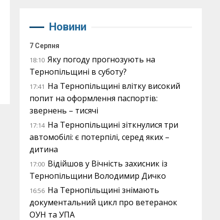
Новини
7 Серпня
Яку погоду прогнозують на
18:10
Тернопільщині в суботу?
На Тернопільщині влітку високий
17:41
попит на оформлення паспортів:
звернень – тисячі
На Тернопільщині зіткнулися три
17:14
автомобілі: є потерпілі, серед яких –
дитина
Відійшов у Вічність захисник із
17:00
Тернопільщини Володимир Дичко
На Тернопільщині знімають
16:56
документальний цикл про ветеранок
ОУН та УПА