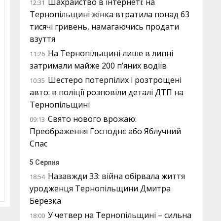
Шахрайство в інтернеті: на
12:31
Тернопільщині жінка втратила понад 63
тисячі гривень, намагаючись продати
взуття
На Тернопільщині лише в липні
11:26
затримали майже 200 п’яних водіїв
Шестеро потерпілих і розтрощені
10:35
авто: в поліції розповіли деталі ДТП на
Тернопільщині
Свято нового врожаю:
09:13
Преображення Господнє або Яблучний
Спас
5 Серпня
Назавжди 33: війна обірвала життя
18:54
уродженця Тернопільщини Дмитра
Березка
У четвер на Тернопільщині – сильна
18:00