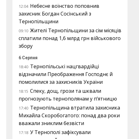
Небесне воїнство поповнив
12:04
захисник Богдан Сосінський з
Тернопільщини
Жителі Тернопільщини за сім місяців
09:10
сплатили понад 1,6 млрд грн військового
збору
6 Серпня
Тернопільські нацгвардійці
18:40
відзначили Преображення Господнє й
помолилися за захисників України
Спеку, дощ, грози та шквали
18:15
прогнозують тернополянам у п’ятницю
Тернопільщина втратила захисника
17:40
Михайла Скоробогатого: понад два роки
вважали зниклим безвісти
У Тернополі зафіксували
17:18