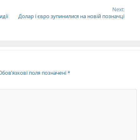
Next:
идії
Долар і євро зупинилися на новій позначці
Обов’язкові поля позначені
*