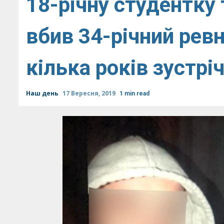
18-річну студентку
вбив 34-річний ревн
кілька років зустрі
Наш день
17 Вересня, 2019
1 min read