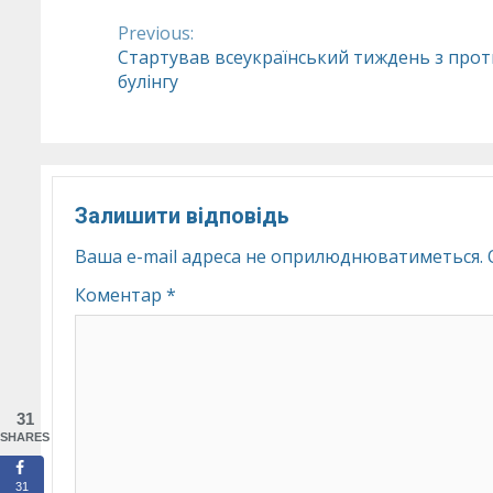
Previous:
Continue
Стартував всеукраїнський тиждень з прот
булінгу
Reading
Залишити відповідь
Ваша e-mail адреса не оприлюднюватиметься.
Коментар
*
31
SHARES
31