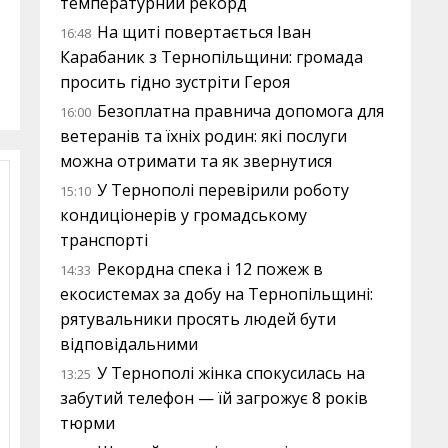
температурний рекорд
На щиті повертається Іван
16:48
Карабаник з Тернопільщини: громада
просить гідно зустріти Героя
Безоплатна правнича допомога для
16:00
ветеранів та їхніх родин: які послуги
можна отримати та як звернутися
У Тернополі перевірили роботу
15:10
кондиціонерів у громадському
транспорті
Рекордна спека і 12 пожеж в
14:33
екосистемах за добу на Тернопільщині:
рятувальники просять людей бути
відповідальними
У Тернополі жінка спокусилась на
13:25
забутий телефон — їй загрожує 8 років
тюрми