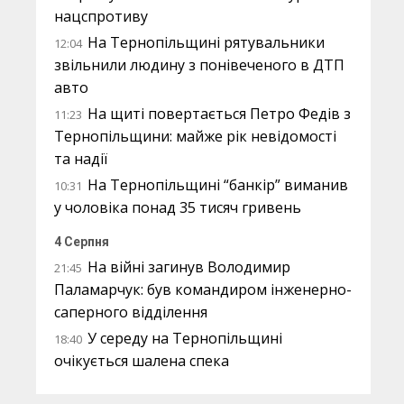
нацспротиву
На Тернопільщині рятувальники
12:04
звільнили людину з понівеченого в ДТП
авто
На щиті повертається Петро Федів з
11:23
Тернопільщини: майже рік невідомості
та надії
На Тернопільщині “банкір” виманив
10:31
у чоловіка понад 35 тисяч гривень
4 Серпня
На війні загинув Володимир
21:45
Паламарчук: був командиром інженерно-
саперного відділення
У середу на Тернопільщині
18:40
очікується шалена спека