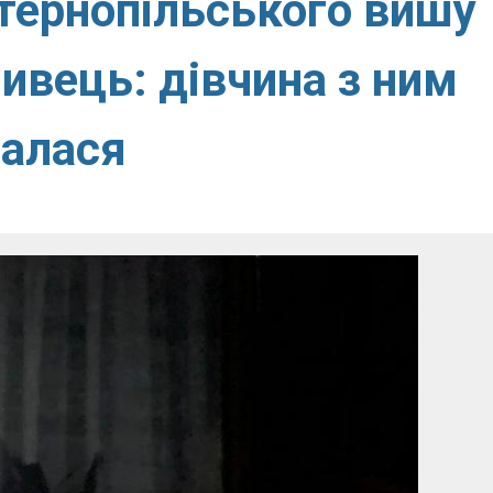
 тернопільського вишу
ивець: дівчина з ним
чалася