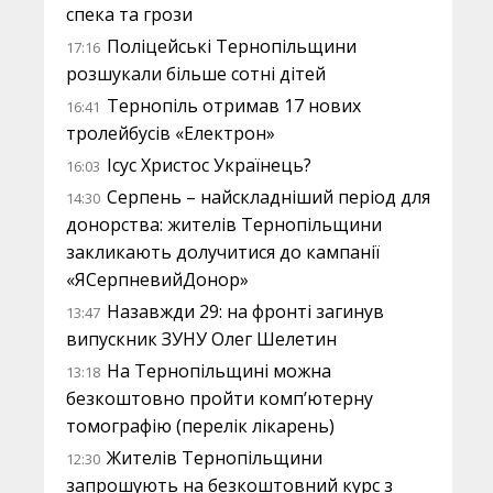
спека та грози
Поліцейські Тернопільщини
17:16
розшукали більше сотні дітей
Тернопіль отримав 17 нових
16:41
тролейбусів «Електрон»
Ісус Христос Українець?
16:03
Серпень – найскладніший період для
14:30
донорства: жителів Тернопільщини
закликають долучитися до кампанії
«ЯСерпневийДонор»
Назавжди 29: на фронті загинув
13:47
випускник ЗУНУ Олег Шелетин
На Тернопільщині можна
13:18
безкоштовно пройти комп’ютерну
томографію (перелік лікарень)
Жителів Тернопільщини
12:30
запрошують на безкоштовний курс з