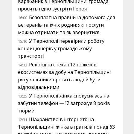
Карабаник з Тернопільщини: громада
просить гідно зустріти Героя
Безоплатна правнича допомога для
16:00
ветеранів та їхніх родин: які послуги
можна отримати та як звернутися
У Тернополі перевірили роботу
15:10
кондиціонерів у громадському
транспорті
Рекордна спека і 12 пожеж в
14:33
екосистемах за добу на Тернопільщині:
рятувальники просять людей бути
відповідальними
У Тернополі жінка спокусилась на
13:25
забутий телефон — їй загрожує 8 років
тюрми
Шахрайство в інтернеті: на
12:31
Тернопільщині жінка втратила понад 63