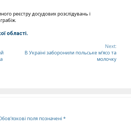
ного реєстру досудових розслідувань і
грабіж.
ої області.
Next:
ий
В Україні заборонили польське м’ясо та
ва
молочку
Обов’язкові поля позначені
*