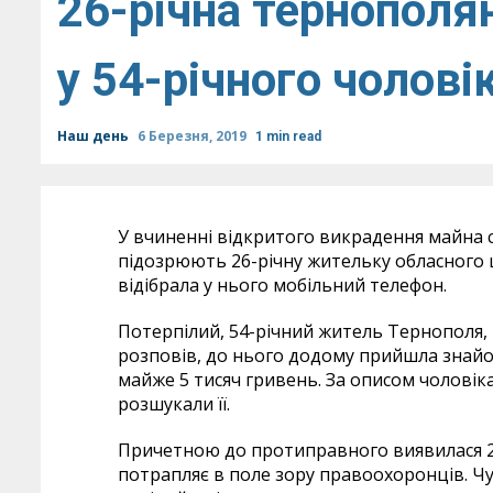
26-річна тернополя
у 54-річного чолові
Наш день
6 Березня, 2019
1 min read
У вчиненні відкритого викрадення майна с
підозрюють 26-річну жительку обласного ц
відібрала у нього мобільний телефон.
Потерпілий, 54-річний житель Тернополя, п
розповів, до нього додому прийшла знайо
майже 5 тисяч гривень. За описом чолові
розшукали її.
Причетною до протиправного виявилася 2
потрапляє в поле зору правоохоронців. Ч