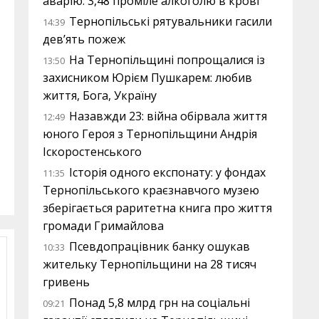
аварію: 3,48 проміле алкоголю в крові
Тернопільські рятувальники гасили
14:39
дев’ять пожеж
На Тернопільщині попрощалися із
13:50
захисником Юрієм Пушкарем: любив
життя, Бога, Україну
Назавжди 23: війна обірвала життя
12:49
юного Героя з Тернопільщини Андрія
Іскоростенського
Історія одного експонату: у фондах
11:35
Тернопільського краєзнавчого музею
зберігається раритетна книга про життя
громади Гримайлова
Псевдопрацівник банку ошукав
10:33
жительку Тернопільщини на 28 тисяч
гривень
Понад 5,8 млрд грн на соціальні
09:21