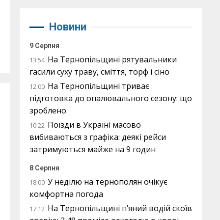
Новини
9 Серпня
На Тернопільщині рятувальники
13:54
гасили суху траву, сміття, торф і сіно
На Тернопільщині триває
12:00
підготовка до опалювального сезону: що
зроблено
Поїзди в Україні масово
10:22
вибиваються з графіка: деякі рейси
затримуються майже на 9 годин
8 Серпня
У неділю на тернополян очікує
18:00
комфортна погода
На Тернопільщині п’яний водій скоїв
17:12