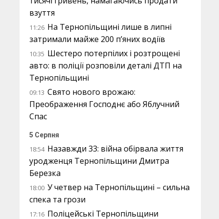
тисячі гривень, намагаючись продати
взуття
На Тернопільщині лише в липні
11:26
затримали майже 200 п’яних водіїв
Шестеро потерпілих і розтрощені
10:35
авто: в поліції розповіли деталі ДТП на
Тернопільщині
Свято нового врожаю:
09:13
Преображення Господнє або Яблучний
Спас
5 Серпня
Назавжди 33: війна обірвала життя
18:54
уродженця Тернопільщини Дмитра
Березка
У четвер на Тернопільщині – сильна
18:00
спека та грози
Поліцейські Тернопільщини
17:16