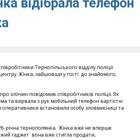
нка відібрала телефон
ка
півробітники Тернопільського відділу поліції
ентру. Жінка, зайшовши у гості до знайомого,
ро злочин повідомив співробітників поліції. Як
ма та вирвала з рук мобільний телефон вартістю
ка оперативники встановили особу зловмисниці та
6-річна тернополянка. Жінка вже не вперше
ужий гаджет вона вже стигла продати,