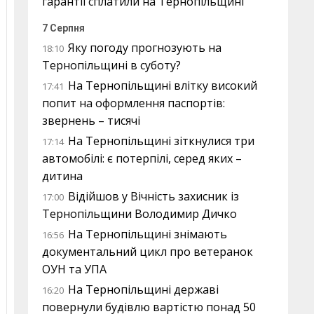
гарантії сплатили на Тернопільщині
7 Серпня
Яку погоду прогнозують на
18:10
Тернопільщині в суботу?
На Тернопільщині влітку високий
17:41
попит на оформлення паспортів:
звернень – тисячі
На Тернопільщині зіткнулися три
17:14
автомобілі: є потерпілі, серед яких –
дитина
Відійшов у Вічність захисник із
17:00
Тернопільщини Володимир Дичко
На Тернопільщині знімають
16:56
документальний цикл про ветеранок
ОУН та УПА
На Тернопільщині державі
16:20
повернули будівлю вартістю понад 50