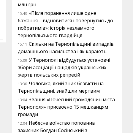
млн грн
«Після поранення лише одне
15:43
бажання – відновитися і повернутись до
побратимів»: історія незламного
тернопільського гвардійця
Скільки на Тернопільщині випадків
15:11
домашнього насильства і як карають
У Тернополі відбудуться установчі
15:09
збори асоціації нащадків українських
жертв польських репресій
Чоловіка, який зник безвісти на
13:30
Тернопільщині, знайшли мертвим
Звання «Почесний громадянин міста
13:04
Тернополя» присвоєно 15 мешканцям
громади
Небесне воїнство поповнив
12:04
захисник Богдан Сосінський з