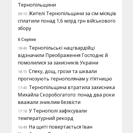
Тернопільщини
Жителі Тернопільщини за сім місяців
09:10
сплатили понад 1,6 млрд грн військового
збору
6 Серпня
Тернопільські нацгвардійці
18:40
відзначили Преображення Господнє й
помолилися за захисників України
Спеку, дощ, грози та шквали
18:15
прогнозують тернополянам у п’ятницю
Тернопільщина втратила захисника
17:40
Михайла Скоробогатого: понад два роки
вважали зниклим безвісти
У Тернополі зафіксували
17:18
температурний рекорд
На щиті повертається Іван
16:48