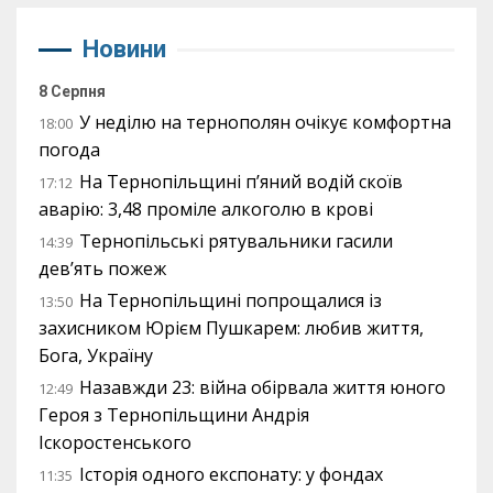
Новини
8 Серпня
У неділю на тернополян очікує комфортна
18:00
погода
На Тернопільщині п’яний водій скоїв
17:12
аварію: 3,48 проміле алкоголю в крові
Тернопільські рятувальники гасили
14:39
дев’ять пожеж
На Тернопільщині попрощалися із
13:50
захисником Юрієм Пушкарем: любив життя,
Бога, Україну
Назавжди 23: війна обірвала життя юного
12:49
Героя з Тернопільщини Андрія
Іскоростенського
Історія одного експонату: у фондах
11:35