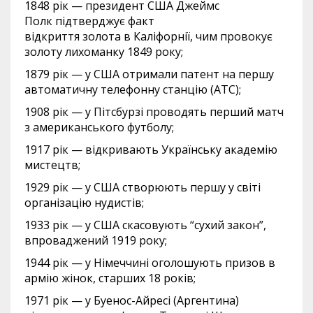
1848 рік — президент США Джеймс
Полк підтверджує факт
відкриття золота в Каліфорнії, чим провокує
золоту лихоманку 1849 року;
1879 рік — у США отримали патент на першу
автоматичну телефонну станцію (АТС);
1908 рік — у Пітсбурзі проводять перший матч
з американського футболу;
1917 рік — відкривають Українську академію
мистецтв;
1929 рік — у США створюють першу у світі
організацію нудистів;
1933 рік — у США скасовують “сухий закон”,
впроваджений 1919 року;
1944 рік — у Німеччині оголошують призов в
армію жінок, старших 18 років;
1971 рік — у Буенос-Айресі (Аргентина)