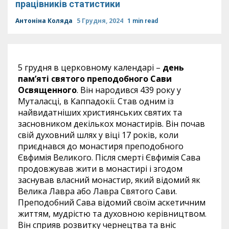
працівників статистики
Антоніна Коляда
5 Грудня, 2024
1 min read
5 грудня в церковному календарі –
день
пам’яті
святого преподобного Сави
Освященного
. Він народився 439 року у
Муталасці, в Каппадокії. Став одним із
найвидатніших християнських святих та
засновником декількох монастирів. Він почав
свій духовний шлях у віці 17 років, коли
приєднався до монастиря преподобного
Євфимія Великого. Після смерті Євфимія Сава
продовжував жити в монастирі і згодом
заснував власний монастир, який відомий як
Велика Лавра або Лавра Святого Сави.
Преподобний Сава відомий своїм аскетичним
життям, мудрістю та духовною керівництвом.
Він сприяв розвитку чернецтва та вніс