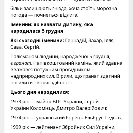
білки залишають гнізда, хоча стоїть морозна
погода — почнеться відлига.
Іменини: як назвати дитину, яка
народилася 5 грудня
Які сьогодні іменини:
Геннадій, Захар, Ілля,
Сава, Сергій.
Талісманом людини, народженої 5 грудня,
є
гранат
. Напівкоштовний камінь, який здавна
вважався потужним провідником
надприродних сил. Вірили, що гранат здатний
посилити творчі здібності.
Цього дня народилися:
1973 рік — майор ВПС України, Герой
України Коломієць Дмитро Валерійович;
1974 рік — український борець Ельбрус Тедєєв;
1999 рік — лейтенант Збройних Сил України,