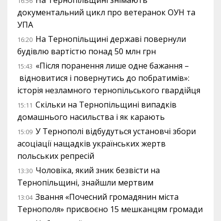
На Тернопільщині знімають
16:56
документальний цикл про ветеранок ОУН та
УПА
На Тернопільщині державі повернули
16:20
будівлю вартістю понад 50 млн грн
«Після поранення лише одне бажання –
15:43
відновитися і повернутись до побратимів»:
історія незламного тернопільського гвардійця
Скільки на Тернопільщині випадків
15:11
домашнього насильства і як карають
У Тернополі відбудуться установчі збори
15:09
асоціації нащадків українських жертв
польських репресій
Чоловіка, який зник безвісти на
13:30
Тернопільщині, знайшли мертвим
Звання «Почесний громадянин міста
13:04
Тернополя» присвоєно 15 мешканцям громади