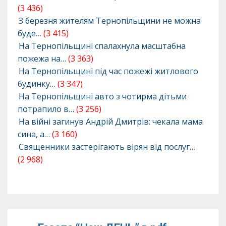
(3 436)
З березня жителям Тернопільщини не можна
буде…
(3 415)
На Тернопільщині спалахнула масштабна
пожежа на…
(3 363)
На Тернопільщині під час пожежі житлового
будинку…
(3 347)
На Тернопільщині авто з чотирма дітьми
потрапило в…
(3 256)
На війні загинув Андрій Дмитрів: чекала мама
сина, а…
(3 160)
Священники застерігають вірян від послуг…
(2 968)