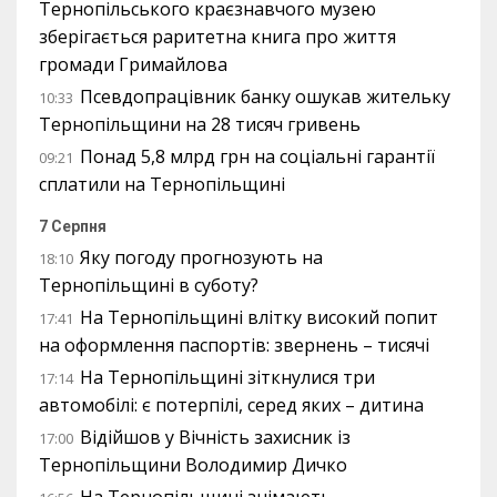
Тернопільського краєзнавчого музею
зберігається раритетна книга про життя
громади Гримайлова
Псевдопрацівник банку ошукав жительку
10:33
Тернопільщини на 28 тисяч гривень
Понад 5,8 млрд грн на соціальні гарантії
09:21
сплатили на Тернопільщині
7 Серпня
Яку погоду прогнозують на
18:10
Тернопільщині в суботу?
На Тернопільщині влітку високий попит
17:41
на оформлення паспортів: звернень – тисячі
На Тернопільщині зіткнулися три
17:14
автомобілі: є потерпілі, серед яких – дитина
Відійшов у Вічність захисник із
17:00
Тернопільщини Володимир Дичко