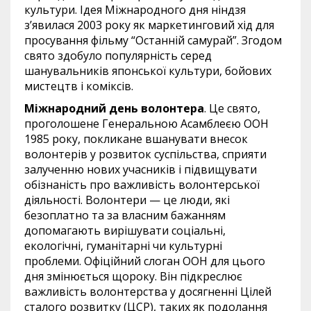
культури. Ідея Міжнародного дня ніндзя
з’явилася 2003 року як маркетинговий хід для
просування фільму “Останній самурай”. Згодом
свято здобуло популярність серед
шанувальників японської культури, бойових
мистецтв і коміксів.
Міжнародний день волонтера
. Це свято,
проголошене Генеральною Асамблеєю ООН
1985 року, покликане вшанувати внесок
волонтерів у розвиток суспільства, сприяти
залученню нових учасників і підвищувати
обізнаність про важливість волонтерської
діяльності. Волонтери — це люди, які
безоплатно та за власним бажанням
допомагають вирішувати соціальні,
екологічні, гуманітарні чи культурні
проблеми. Офіційний слоган ООН для цього
дня змінюється щороку. Він підкреслює
важливість волонтерства у досягненні Цілей
сталого розвитку (ЦСР), таких як подолання