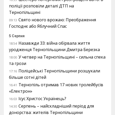
поліції розповіли деталі ДТП на
Тернопільщині
Свято нового врожаю: Преображення
09:13
Господнє або Яблучний Спас
5 Серпня
Назавжди 33: війна обірвала життя
18:54
уродженця Тернопільщини Дмитра Березка
У четвер на Тернопільщині – сильна спека
18:00
та грози
Поліцейські Тернопільщини розшукали
17:16
більше сотні дітей
Тернопіль отримав 17 нових тролейбусів
16:41
«Електрон»
Ісус Христос Українець?
16:03
Серпень – найскладніший період для
14:30
донорства: жителів Тернопільщини