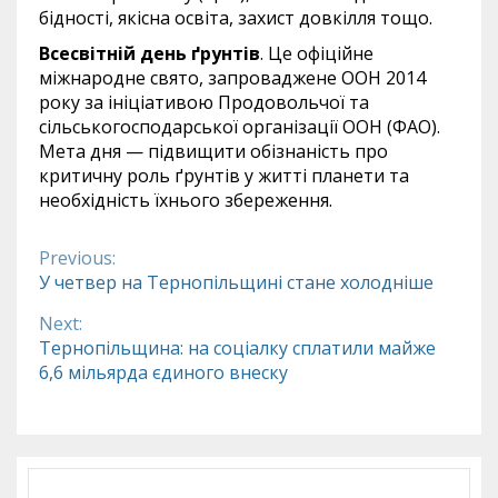
бідності, якісна освіта, захист довкілля тощо.
Всесвітній день ґрунтів
. Це офіційне
міжнародне свято, запроваджене ООН 2014
року за ініціативою Продовольчої та
сільськогосподарської організації ООН (ФАО).
Мета дня — підвищити обізнаність про
критичну роль ґрунтів у житті планети та
необхідність їхнього збереження.
Previous:
Continue
У четвер на Тернопільщині стане холодніше
Reading
Next:
Тернопільщина: на соціалку сплатили майже
6,6 мільярда єдиного внеску