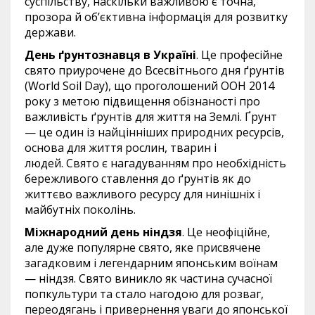
суспільству, наскільки важливою є точна,
прозора й об’єктивна інформація для розвитку
держави.
День ґрунтознавця в Україні
. Це професійне
свято приурочене до Всесвітнього дня ґрунтів
(World Soil Day), що проголошений ООН 2014
року з метою підвищення обізнаності про
важливість ґрунтів для життя на Землі. Ґрунт
— це один із найцінніших природних ресурсів,
основа для життя рослин, тварин і
людей. Свято є нагадуванням про необхідність
бережливого ставлення до ґрунтів як до
життєво важливого ресурсу для нинішніх і
майбутніх поколінь.
Міжнародний день ніндзя
. Це неофіційне,
але дуже популярне свято, яке присвячене
загадковим і легендарним японським воїнам
— ніндзя. Свято виникло як частина сучасної
попкультури та стало нагодою для розваг,
переодягань і привернення уваги до японської