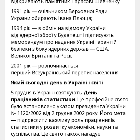
відкривають пам’ятник Тарасові Шевченку;
1991 рік — очільником Верховної Ради
України обирають Івана Плюща;
1994 рік — в обмін на відмову України
від ядерної зброї у Будапешті підписують
меморандум про надання Україні гарантій
безпеки з боку ядерних держав — США,
Великої Британії та Росії;
2001 рік — розпочинається
перший Всеукраїнський перепис населення.
Який сьогодні день в Україні і світі
5 грудня в Україні святкують
День
працівників статистики
. Це професійне свято
було встановлено указом президента України
№ 1120/2002 від 2 грудня 2002 року. Його мета
— підкреслити важливу роль працівників
статистики у розвитку економіки, науки та
суспільства. Це свято також нагадує