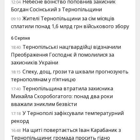
Небесне воїнство поповнив захисник
12:04
Богдан Сосінський з Тернопільщини
Жителі Тернопільщини за сім місяців
09:10
сплатили понад 1,6 млрд грн військового збору
6 Серпня
Тернопільські нацгвардійці відзначили
18:40
Преображення Господнє й помолилися за
захисників України
Спеку, дощ, грози та шквали прогнозують
18:15
тернополянам у п’ятницю
Тернопільщина втратила захисника
17:40
Михайла Скоробогатого: понад два роки
вважали зниклим безвісти
У Тернополі зафіксували температурний
17:18
рекорд
На щиті повертається Іван Карабаник з
16:48
Тернопільщини: громада просить гідно