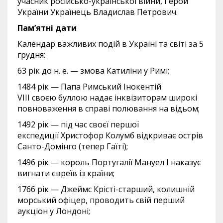
учасник російсько-української війни, Герой
України Українець Владислав Петрович.
Пам’ятні дати
Календар важливих подій в Україні та світі за 5
грудня:
63 рік до н. е. — змова Катиліни у Римі;
1484 рік — Папа Римський Інокентій
VIII своєю буллою надає інквізиторам широкі
повноваження в справі полювання на відьом;
1492 рік — під час своєї першої
експедиції Христофор Колумб відкриває острів
Санто-Домінго (тепер Гаїті);
1496 рік — король Португалії Мануел I наказує
вигнати євреїв із країни;
1766 рік — Джеймс Крісті-старший, колишній
морський офіцер, проводить свій перший
аукціон у Лондоні;