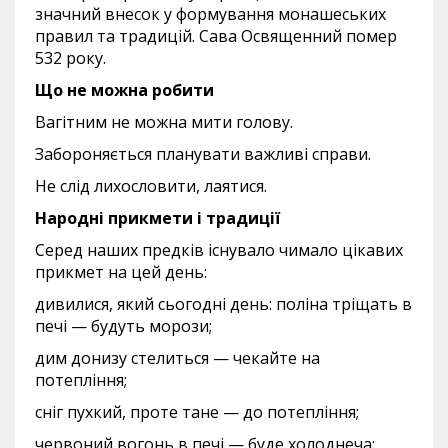
значний внесок у формування монашеських
правил та традицій. Сава Освященний помер
532 року.
Що не можна робити
Вагітним не можна мити голову.
Забороняється планувати важливі справи.
Не слід лихословити, лаятися.
Народні прикмети і традиції
Серед наших предків існувало чимало цікавих
прикмет на цей день:
дивилися, який сьогодні день: поліна тріщать в
печі — будуть морози;
дим донизу стелиться — чекайте на
потепління;
сніг пухкий, проте тане — до потепління;
червоний вогонь в печі — буде холоднеча;