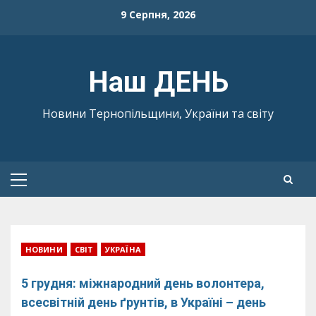
Skip
9 Серпня, 2026
to
content
Наш ДЕНЬ
Новини Тернопільщини, України та світу
Primary
Menu
НОВИНИ
СВІТ
УКРАЇНА
5 грудня: міжнародний день волонтера,
всесвітній день ґрунтів, в Україні – день