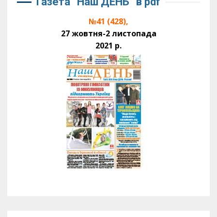
Газета “Наш ДЕНЬ” в pdf
№41 (428),
27 жовтня-2 листопада
2021 р.