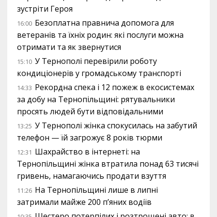
зустріти Героя
Безоплатна правнича допомога для
16:00
ветеранів та їхніх родин: які послуги можна
отримати та як звернутися
У Тернополі перевірили роботу
15:10
кондиціонерів у громадському транспорті
Рекордна спека і 12 пожеж в екосистемах
14:33
за добу на Тернопільщині: рятувальники
просять людей бути відповідальними
У Тернополі жінка спокусилась на забутий
13:25
телефон — їй загрожує 8 років тюрми
Шахрайство в інтернеті: на
12:31
Тернопільщині жінка втратила понад 63 тисячі
гривень, намагаючись продати взуття
На Тернопільщині лише в липні
11:26
затримали майже 200 п’яних водіїв
Шестеро потерпілих і розтрощені авто: в
10:35