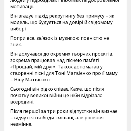
людей у підрозділах і важливість добровільної
мотивації.
Він згадує підхід рекрутингу без примусу – як
модель, що будується на довірі й свідомому
виборі.
Попри все, зв’язок із музикою повністю не
зник.
Він долучався до окремих творчих проєктів,
зокрема працював над піснею пам’яті
«Прощай, мій друг». Також допомагав у
створенні пісні для Тоні Матвієнко про її маму
– Ніну Матвієнко.
Сьогодні він рідко співає. Каже, що після
початку великої війни це ніби відрізало
всередині.
Після першої за три роки відпустки він визнає
– відчуття свободи змішані, але рішення
незмінне.