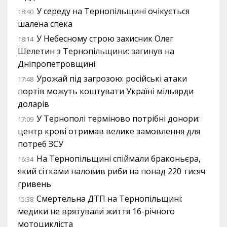
У середу на Тернопільщині очікується
18:40
шалена спека
У Небесному строю захисник Олег
18:14
Шелетин з Тернопільщини: загинув на
Дніпропетровщині
Урожай під загрозою: російські атаки
17:48
портів можуть коштувати Україні мільярди
доларів
У Тернополі терміново потрібні донори:
17:09
центр крові отримав велике замовлення для
потреб ЗСУ
На Тернопільщині спіймали браконьєра,
16:34
який сітками наловив риби на понад 220 тисяч
гривень
Смертельна ДТП на Тернопільщині:
15:38
медики не врятували життя 16-річного
мотоцикліста