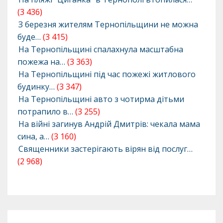
(3 436)
З березня жителям Тернопільщини не можна
буде…
(3 415)
На Тернопільщині спалахнула масштабна
пожежа на…
(3 363)
На Тернопільщині під час пожежі житлового
будинку…
(3 347)
На Тернопільщині авто з чотирма дітьми
потрапило в…
(3 255)
На війні загинув Андрій Дмитрів: чекала мама
сина, а…
(3 160)
Священники застерігають вірян від послуг…
(2 968)