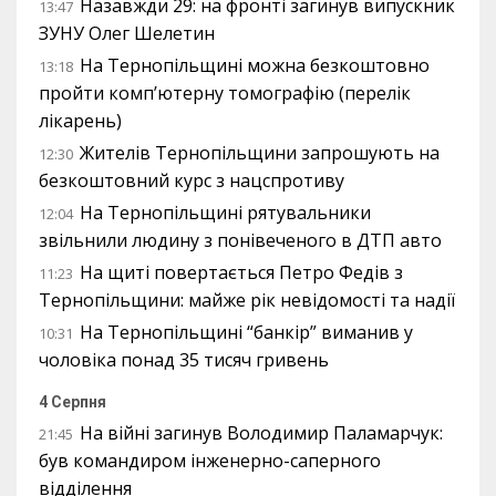
Назавжди 29: на фронті загинув випускник
13:47
ЗУНУ Олег Шелетин
На Тернопільщині можна безкоштовно
13:18
пройти комп’ютерну томографію (перелік
лікарень)
Жителів Тернопільщини запрошують на
12:30
безкоштовний курс з нацспротиву
На Тернопільщині рятувальники
12:04
звільнили людину з понівеченого в ДТП авто
На щиті повертається Петро Федів з
11:23
Тернопільщини: майже рік невідомості та надії
На Тернопільщині “банкір” виманив у
10:31
чоловіка понад 35 тисяч гривень
4 Серпня
На війні загинув Володимир Паламарчук:
21:45
був командиром інженерно-саперного
відділення