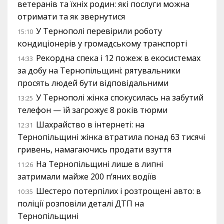
ветеранів та їхніх родин: які послуги можна
отримати та як звернутися
У Тернополі перевірили роботу
15:10
кондиціонерів у громадському транспорті
Рекордна спека і 12 пожеж в екосистемах
14:33
за добу на Тернопільщині: рятувальники
просять людей бути відповідальними
У Тернополі жінка спокусилась на забутий
13:25
телефон — їй загрожує 8 років тюрми
Шахрайство в інтернеті: на
12:31
Тернопільщині жінка втратила понад 63 тисячі
гривень, намагаючись продати взуття
На Тернопільщині лише в липні
11:26
затримали майже 200 п’яних водіїв
Шестеро потерпілих і розтрощені авто: в
10:35
поліції розповіли деталі ДТП на
Тернопільщині