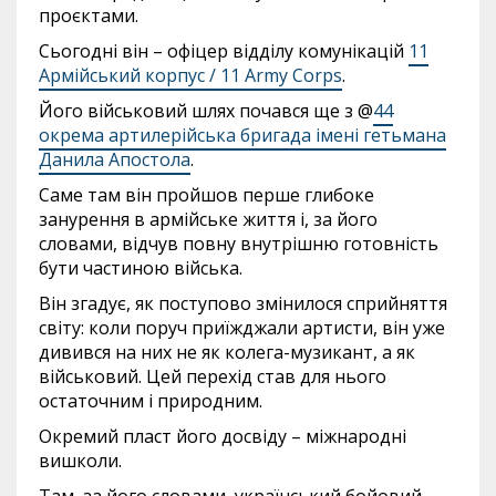
проєктами.
Сьогодні він – офіцер відділу комунікацій
11
Армійський корпус / 11 Army Corps
.
Його військовий шлях почався ще з @
44
окрема артилерійська бригада імені гетьмана
Данила Апостола
.
Саме там він пройшов перше глибоке
занурення в армійське життя і, за його
словами, відчув повну внутрішню готовність
бути частиною війська.
Він згадує, як поступово змінилося сприйняття
світу: коли поруч приїжджали артисти, він уже
дивився на них не як колега-музикант, а як
військовий. Цей перехід став для нього
остаточним і природним.
Окремий пласт його досвіду – міжнародні
вишколи.