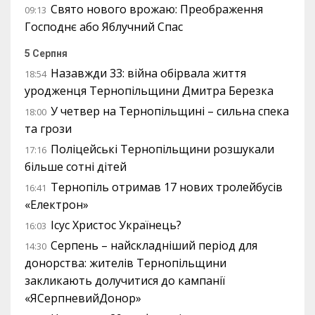
Свято нового врожаю: Преображення
09:13
Господнє або Яблучний Спас
5 Серпня
Назавжди 33: війна обірвала життя
18:54
уродженця Тернопільщини Дмитра Березка
У четвер на Тернопільщині – сильна спека
18:00
та грози
Поліцейські Тернопільщини розшукали
17:16
більше сотні дітей
Тернопіль отримав 17 нових тролейбусів
16:41
«Електрон»
Ісус Христос Українець?
16:03
Серпень – найскладніший період для
14:30
донорства: жителів Тернопільщини
закликають долучитися до кампанії
«ЯСерпневийДонор»