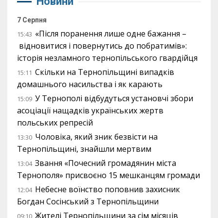
Новини
7 Серпня
«Після поранення лише одне бажання –
15:43
відновитися і повернутись до побратимів»:
історія незламного тернопільського гвардійця
Скільки на Тернопільщині випадків
15:11
домашнього насильства і як карають
У Тернополі відбудуться установчі збори
15:09
асоціації нащадків українських жертв
польських репресій
Чоловіка, який зник безвісти на
13:30
Тернопільщині, знайшли мертвим
Звання «Почесний громадянин міста
13:04
Тернополя» присвоєно 15 мешканцям громади
Небесне воїнство поповнив захисник
12:04
Богдан Сосінський з Тернопільщини
Жителі Тернопільщини за сім місяців
09:10