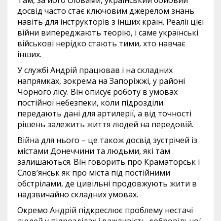
Там, за його словами, український бойовий
досвід часто стає ключовим джерелом знань
навіть для інструкторів з інших країн. Реалії цієї
війни випереджають теорію, і саме українські
військові нерідко стають тими, хто навчає
інших.
У службі Андрій працював і на складних
напрямках, зокрема на Запоріжжі, у районі
Чорного лісу. Він описує роботу в умовах
постійної небезпеки, коли підрозділи
передають дані для артилерії, а від точності
рішень залежить життя людей на передовій.
Війна для нього – це також досвід зустрічей із
містами Донеччини та людьми, які там
залишаються. Він говорить про Краматорськ і
Слов’янськ як про міста під постійними
обстрілами, де цивільні продовжують жити в
надзвичайно складних умовах.
Окремо Андрій підкреслює проблему нестачі