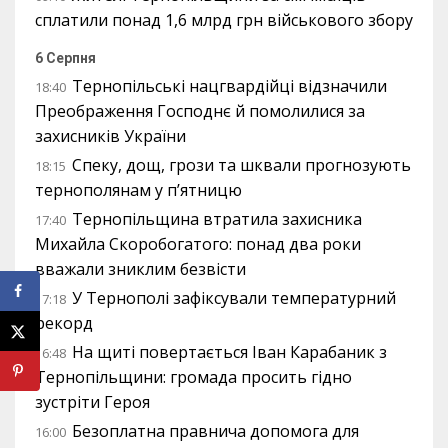
сплатили понад 1,6 млрд грн військового збору
6 Серпня
Тернопільські нацгвардійці відзначили
18:40
Преображення Господнє й помолилися за
захисників України
Спеку, дощ, грози та шквали прогнозують
18:15
тернополянам у п’ятницю
Тернопільщина втратила захисника
17:40
Михайла Скоробогатого: понад два роки
вважали зниклим безвісти
У Тернополі зафіксували температурний
17:18
рекорд
На щиті повертається Іван Карабаник з
16:48
Тернопільщини: громада просить гідно
зустріти Героя
Безоплатна правнича допомога для
16:00