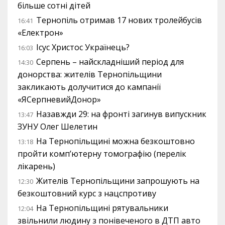
більше сотні дітей
Тернопіль отримав 17 нових тролейбусів
16:41
«Електрон»
Ісус Христос Українець?
16:03
Серпень – найскладніший період для
14:30
донорства: жителів Тернопільщини
закликають долучитися до кампанії
«ЯСерпневийДонор»
Назавжди 29: на фронті загинув випускник
13:47
ЗУНУ Олег Шелетин
На Тернопільщині можна безкоштовно
13:18
пройти комп’ютерну томографію (перелік
лікарень)
Жителів Тернопільщини запрошують на
12:30
безкоштовний курс з нацспротиву
На Тернопільщині рятувальники
12:04
звільнили людину з понівеченого в ДТП авто