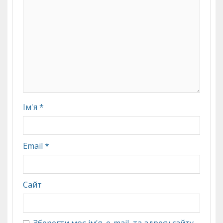
Ім'я
*
Email
*
Сайт
Зберегти моє ім'я, e-mail, та адресу сайту