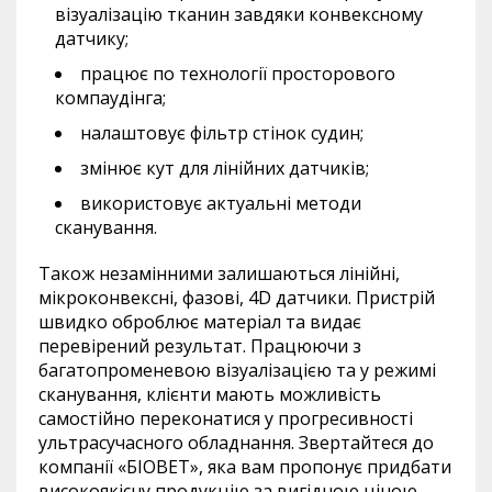
візуалізацію тканин завдяки конвексному
датчику;
працює по технології просторового
компаудінга
;
налаштовує
фільтр стінок судин;
змінює
кут для лінійних датчиків;
використовує актуальні методи
сканування.
Також незамінними залишаються лінійні,
мікроконвексні
, фазові, 4D датчики. Пристрій
швидко оброблює матеріал та видає
перевірений
результат.
Працюючи
з
багатопроменевою візуалізацією та у режимі
сканування, клієнти мають можливість
самостійно переконатися у прогресивності
ультрасучасного
обладнання
. Звертайтеся до
компанії «
БІОВЕТ
», яка вам пропонує придбати
високоякісну продукцію за вигідною ціною.