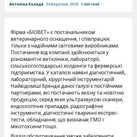
Антоніна Коляда
24 Березня, 2020
1 min read
Фірма «
БІОВЕТ
» є постачальником
ветеринарного оснащення, і співпрацює
тільки з надійними світовими виробниками.
Постачання
від компанії здійснюються у
різноманітні ветклініки, лабораторії,
сільськогосподарські холдинги та фермерські
підприємства. У каталозі наявні діагностичний,
лабораторний, хірургічний інструментарій
Найвідоміші бренди даної галузі є постійними
партнерами, які постачають якісну та новітню
продукцію, серед яких ультразвукові сканери,
ендоскопічне приладдя, радіографічні
інструменти, діагностичні тваринні експрес-
тести, обладнання, що визначає ГМО і
мікотоксини тощо.
Відділ обслуговування зможе забезпечити