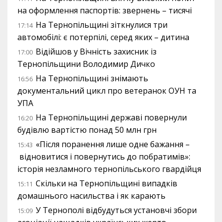
на оформлення паспортів: звернень – тисячі
На Тернопільщині зіткнулися три
17:14
автомобілі: є потерпілі, серед яких – дитина
Відійшов у Вічність захисник із
17:00
Тернопільщини Володимир Дичко
На Тернопільщині знімають
16:56
документальний цикл про ветеранок ОУН та
УПА
На Тернопільщині державі повернули
16:20
будівлю вартістю понад 50 млн грн
«Після поранення лише одне бажання –
15:43
відновитися і повернутись до побратимів»:
історія незламного тернопільського гвардійця
Скільки на Тернопільщині випадків
15:11
домашнього насильства і як карають
У Тернополі відбудуться установчі збори
15:09