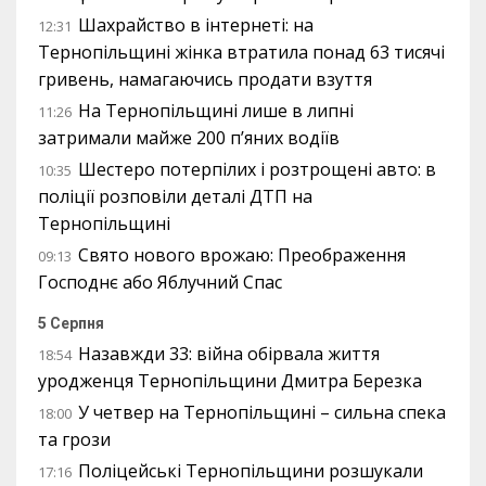
Шахрайство в інтернеті: на
12:31
Тернопільщині жінка втратила понад 63 тисячі
гривень, намагаючись продати взуття
На Тернопільщині лише в липні
11:26
затримали майже 200 п’яних водіїв
Шестеро потерпілих і розтрощені авто: в
10:35
поліції розповіли деталі ДТП на
Тернопільщині
Свято нового врожаю: Преображення
09:13
Господнє або Яблучний Спас
5 Серпня
Назавжди 33: війна обірвала життя
18:54
уродженця Тернопільщини Дмитра Березка
У четвер на Тернопільщині – сильна спека
18:00
та грози
Поліцейські Тернопільщини розшукали
17:16