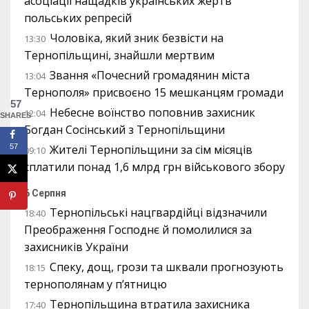
асоціації нащадків українських жертв
польських репресій
Чоловіка, який зник безвісти на
13:30
Тернопільщині, знайшли мертвим
Звання «Почесний громадянин міста
13:04
Тернополя» присвоєно 15 мешканцям громади
57
Небесне воїнство поповнив захисник
12:04
SHARES
Богдан Сосінський з Тернопільщини
57
Жителі Тернопільщини за сім місяців
09:10
сплатили понад 1,6 млрд грн військового збору
6 Серпня
Тернопільські нацгвардійці відзначили
18:40
Преображення Господнє й помолилися за
захисників України
Спеку, дощ, грози та шквали прогнозують
18:15
тернополянам у п’ятницю
Тернопільщина втратила захисника
17:40