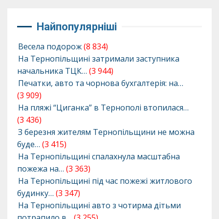
Найпопулярніші
Весела подорож
(8 834)
На Тернопільщині затримали заступника
начальника ТЦК…
(3 944)
Печатки, авто та чорнова бухгалтерія: на…
(3 909)
На пляжі “Циганка” в Тернополі втопилася…
(3 436)
З березня жителям Тернопільщини не можна
буде…
(3 415)
На Тернопільщині спалахнула масштабна
пожежа на…
(3 363)
На Тернопільщині під час пожежі житлового
будинку…
(3 347)
На Тернопільщині авто з чотирма дітьми
потрапило в…
(3 255)