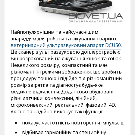
Найпопулярнішим та найсучаснішим
знаряддям для роботи та лікування тварин є
ветеринарний ультразвуковий апарат DCU50
.
Це сканер з ультразвуковою доплерографією.
Він розрахований на лікування кішок та собак.
Невеликого розміру, компактний та має
різноманітні режими зображення, що зробить
процедуру точною і підійде під різноманітний
розмір звірятка та діагностує будь-яке
медичне відхилення. Додатково вбудовані
різні датчики: конвексний, лінійний,
мікроконвексний
, ректальний, фазовий, 4D.
Якісно та надійно виконує такі функції:
показує частотність повторення імпульсів;
відбиває
гармонійну та специфічну