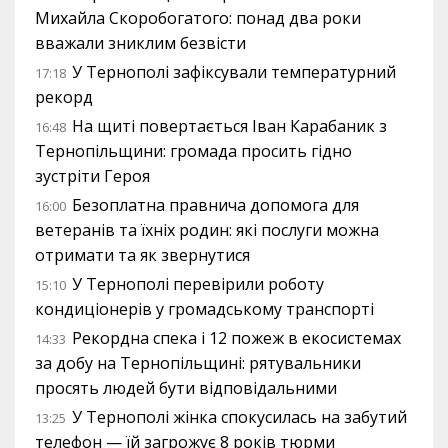
Михайла Скоробогатого: понад два роки
вважали зниклим безвісти
У Тернополі зафіксували температурний
17:18
рекорд
На щиті повертається Іван Карабаник з
16:48
Тернопільщини: громада просить гідно
зустріти Героя
Безоплатна правнича допомога для
16:00
ветеранів та їхніх родин: які послуги можна
отримати та як звернутися
У Тернополі перевірили роботу
15:10
кондиціонерів у громадському транспорті
Рекордна спека і 12 пожеж в екосистемах
14:33
за добу на Тернопільщині: рятувальники
просять людей бути відповідальними
У Тернополі жінка спокусилась на забутий
13:25
телефон — їй загрожує 8 років тюрми