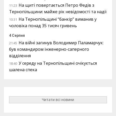
На щиті повертається Петро Федів з
11:23
Тернопільщини: майже рік невідомості та надії
На Тернопільщині “банкір” виманив у
10:31
чоловіка понад 35 тисяч гривень
4 Серпня
На війні загинув Володимир Паламарчук:
21:45
був командиром інженерно-саперного
відділення
У середу на Тернопільщині очікується
18:40
шалена спека
Читати всі новини