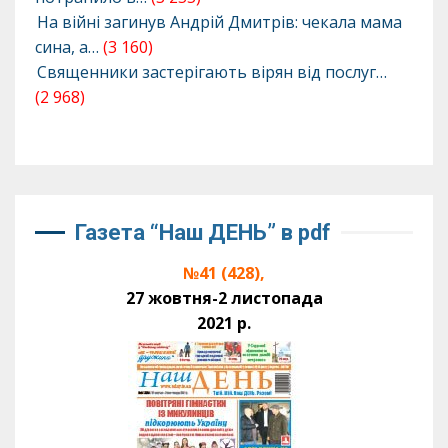
На війні загинув Андрій Дмитрів: чекала мама
сина, а…
(3 160)
Священники застерігають вірян від послуг…
(2 968)
Газета “Наш ДЕНЬ” в pdf
№41 (428),
27 жовтня-2 листопада
2021 р.