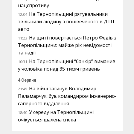
нацспротиву
На Тернопільщині рятувальники
12:04
звільнили людину з понівеченого в ДТП
авто
На щиті повертається Петро Федів з
11:23
Тернопільщини: майже рік невідомості
та надії
На Тернопільщині “банкір” виманив
10:31
у чоловіка понад 35 тисяч гривень
4 Серпня
На війні загинув Володимир
21:45
Паламарчук: був командиром інженерно-
саперного відділення
У середу на Тернопільщині
18:40
очікується шалена спека