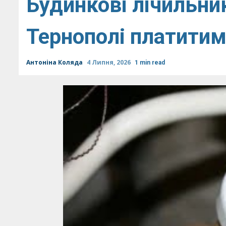
Будинкові лічильник
Тернополі платитим
Антоніна Коляда
4 Липня, 2026
1 min read