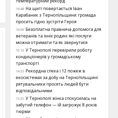
температурний рекорд
На щиті повертається Іван
16:48
Карабаник з Тернопільщини: громада
просить гідно зустріти Героя
Безоплатна правнича допомога для
16:00
ветеранів та їхніх родин: які послуги
можна отримати та як звернутися
У Тернополі перевірили роботу
15:10
кондиціонерів у громадському
транспорті
Рекордна спека і 12 пожеж в
14:33
екосистемах за добу на Тернопільщині:
рятувальники просять людей бути
відповідальними
У Тернополі жінка спокусилась на
13:25
забутий телефон — їй загрожує 8 років
тюрми