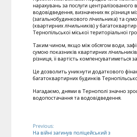
нарахувань за послуги централізованого 
водовідведення, визначених як різниця м
(загальнобудинкового лічильника) та сумо
(квартирних лічильників) у багатоквартир
Тернопільської міської територіальної гр
Таким чином, якщо між обсягом води, заф
сумою показників квартирних лічильникі
різниця, її вартість компенсуватиметься з
Це дозволить уникнути додаткового фіна
багатоквартирних будинків Тернопільської
Нагадаємо, днями в Тернополі значно зро
водопостачання та водовідведення.
Previous:
Continue
На війні загинув поліцейський з