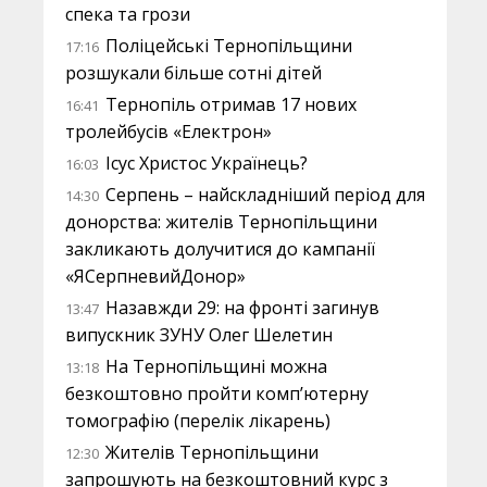
спека та грози
Поліцейські Тернопільщини
17:16
розшукали більше сотні дітей
Тернопіль отримав 17 нових
16:41
тролейбусів «Електрон»
Ісус Христос Українець?
16:03
Серпень – найскладніший період для
14:30
донорства: жителів Тернопільщини
закликають долучитися до кампанії
«ЯСерпневийДонор»
Назавжди 29: на фронті загинув
13:47
випускник ЗУНУ Олег Шелетин
На Тернопільщині можна
13:18
безкоштовно пройти комп’ютерну
томографію (перелік лікарень)
Жителів Тернопільщини
12:30
запрошують на безкоштовний курс з