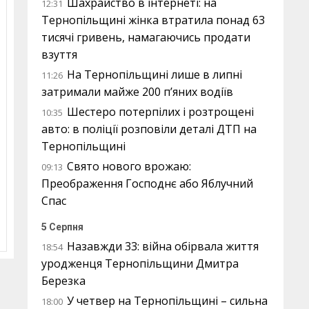
Шахрайство в інтернеті: на
12:31
Тернопільщині жінка втратила понад 63
тисячі гривень, намагаючись продати
взуття
На Тернопільщині лише в липні
11:26
затримали майже 200 п’яних водіїв
Шестеро потерпілих і розтрощені
10:35
авто: в поліції розповіли деталі ДТП на
Тернопільщині
Свято нового врожаю:
09:13
Преображення Господнє або Яблучний
Спас
5 Серпня
Назавжди 33: війна обірвала життя
18:54
уродженця Тернопільщини Дмитра
Березка
У четвер на Тернопільщині – сильна
18:00