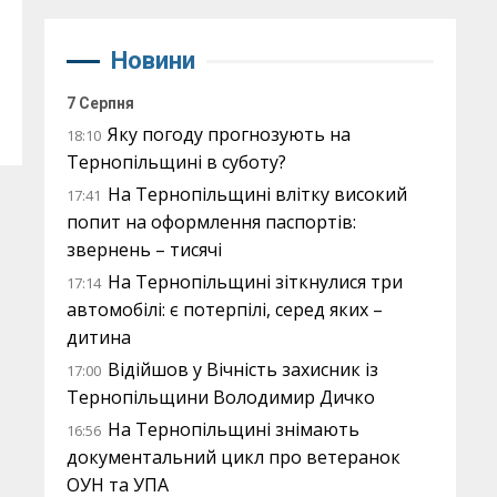
Новини
7 Серпня
Яку погоду прогнозують на
18:10
Тернопільщині в суботу?
На Тернопільщині влітку високий
17:41
попит на оформлення паспортів:
звернень – тисячі
На Тернопільщині зіткнулися три
17:14
автомобілі: є потерпілі, серед яких –
дитина
Відійшов у Вічність захисник із
17:00
Тернопільщини Володимир Дичко
На Тернопільщині знімають
16:56
документальний цикл про ветеранок
ОУН та УПА