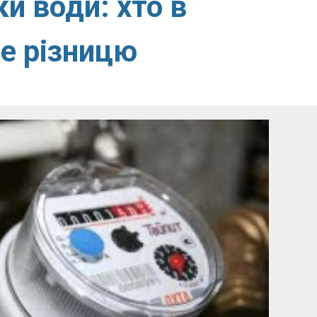
и води: хто в
е різницю