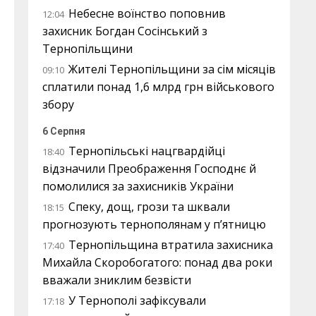
Небесне воїнство поповнив
12:04
захисник Богдан Сосінський з
Тернопільщини
Жителі Тернопільщини за сім місяців
09:10
сплатили понад 1,6 млрд грн військового
збору
6 Серпня
Тернопільські нацгвардійці
18:40
відзначили Преображення Господнє й
помолилися за захисників України
Спеку, дощ, грози та шквали
18:15
прогнозують тернополянам у п’ятницю
Тернопільщина втратила захисника
17:40
Михайла Скоробогатого: понад два роки
вважали зниклим безвісти
У Тернополі зафіксували
17:18