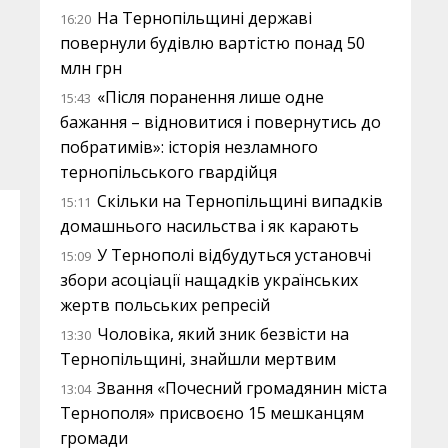
На Тернопільщині державі
16:20
повернули будівлю вартістю понад 50
млн грн
«Після поранення лише одне
15:43
бажання – відновитися і повернутись до
побратимів»: історія незламного
тернопільського гвардійця
Скільки на Тернопільщині випадків
15:11
домашнього насильства і як карають
У Тернополі відбудуться установчі
15:09
збори асоціації нащадків українських
жертв польських репресій
Чоловіка, який зник безвісти на
13:30
Тернопільщині, знайшли мертвим
Звання «Почесний громадянин міста
13:04
Тернополя» присвоєно 15 мешканцям
громади