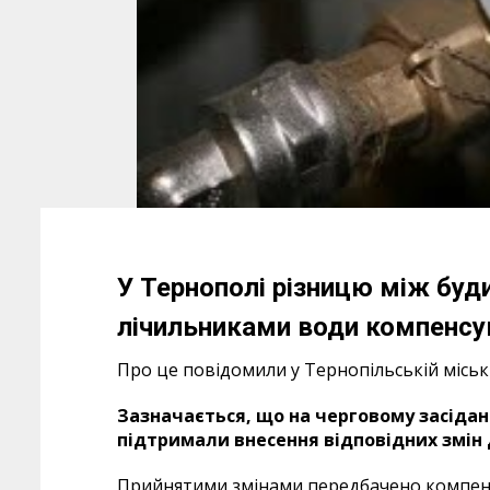
У Тернополі різницю між бу
лічильниками води компенсу
Про це повідомили у Тернопільській міські
Зазначається, що на черговому засіданн
підтримали внесення відповідних змін 
Прийнятими змінами передбачено компен