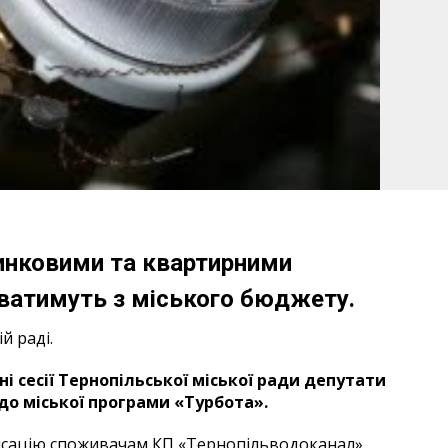
динковими та квартирними
ватимуть з міського бюджету.
й раді.
і сесії Тернопільської міської ради депутати
до міської програми «Турбота».
сацію споживачам КП «Тернопільводоканал»