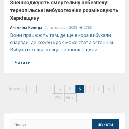
Знешкоджують смертельну небезпеку:
тернопільські вибухотехніки розміновують
Харківщину
Антоніна Коляда
5 листопадаа, 2025
2783
Вони працюють там, де ще вчора вибухали
снаряди, де кожен крок може стати останнім.
Вибухотехніки поліції Тернопільщини...
Читати
Пагінація
Previous
1
…
3
4
5
6
7
8
9
…
701
Next
записів
Пошук: