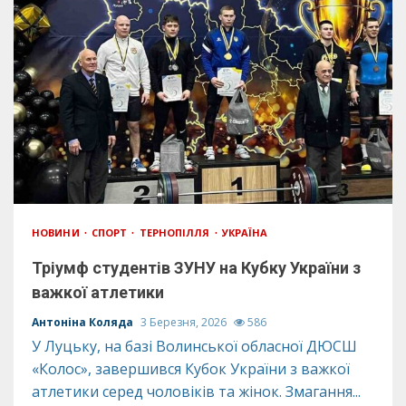
НОВИНИ
СПОРТ
ТЕРНОПІЛЛЯ
УКРАЇНА
Тріумф студентів ЗУНУ на Кубку України з
важкої атлетики
Антоніна Коляда
3 Березня, 2026
586
У Луцьку, на базі Волинської обласної ДЮСШ
«Колос», завершився Кубок України з важкої
атлетики серед чоловіків та жінок. Змагання...