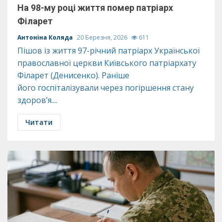
На 98-му році життя помер патріарх
Філарет
Антоніна Коляда
20 Березня, 2026
611
Пішов із життя 97-річний патріарх Української
православної церкви Київського патріархату
Філарет (Денисенко). Раніше
його госпіталізували через погіршення стану
здоров’я....
Читати