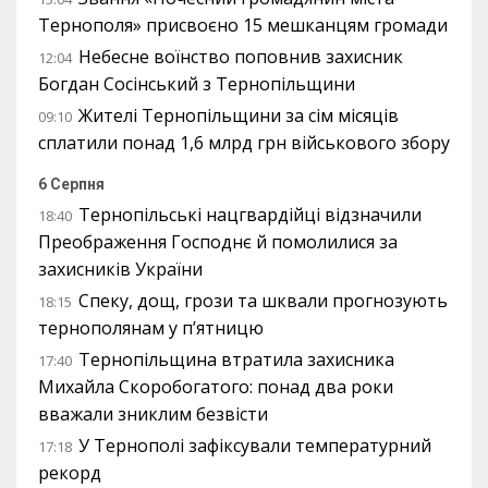
Тернополя» присвоєно 15 мешканцям громади
Небесне воїнство поповнив захисник
12:04
Богдан Сосінський з Тернопільщини
Жителі Тернопільщини за сім місяців
09:10
сплатили понад 1,6 млрд грн військового збору
6 Серпня
Тернопільські нацгвардійці відзначили
18:40
Преображення Господнє й помолилися за
захисників України
Спеку, дощ, грози та шквали прогнозують
18:15
тернополянам у п’ятницю
Тернопільщина втратила захисника
17:40
Михайла Скоробогатого: понад два роки
вважали зниклим безвісти
У Тернополі зафіксували температурний
17:18
рекорд