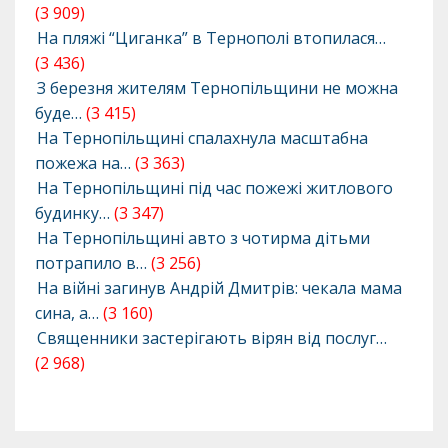
(3 909)
На пляжі “Циганка” в Тернополі втопилася…
(3 436)
З березня жителям Тернопільщини не можна
буде…
(3 415)
На Тернопільщині спалахнула масштабна
пожежа на…
(3 363)
На Тернопільщині під час пожежі житлового
будинку…
(3 347)
На Тернопільщині авто з чотирма дітьми
потрапило в…
(3 256)
На війні загинув Андрій Дмитрів: чекала мама
сина, а…
(3 160)
Священники застерігають вірян від послуг…
(2 968)