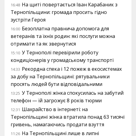
На щиті повертається Іван Карабаник з
16:48
Тернопільщини: громада просить гідно
зустріти Героя
Безоплатна правнича допомога для
16:00
ветеранів та їхніх родин: які послуги можна
отримати та як звернутися
У Тернополі перевірили роботу
15:10
кондиціонерів у громадському транспорті
Рекордна спека і 12 пожеж в екосистемах
14:33
за добу на Тернопільщині: рятувальники
просять людей бути відповідальними
У Тернополі жінка спокусилась на забутий
13:25
телефон — їй загрожує 8 років тюрми
Шахрайство в інтернеті: на
12:31
Тернопільщині жінка втратила понад 63 тисячі
гривень, намагаючись продати взуття
На Тернопільщині лише в липні
11:26