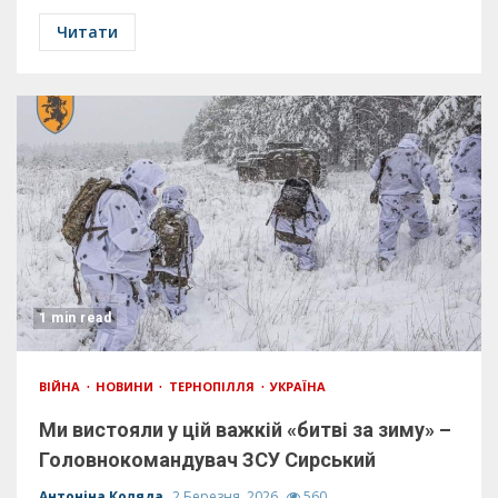
Читати
1 min read
ВІЙНА
НОВИНИ
ТЕРНОПІЛЛЯ
УКРАЇНА
Ми вистояли у цій важкій «битві за зиму» –
Головнокомандувач ЗСУ Сирський
Антоніна Коляда
2 Березня, 2026
560