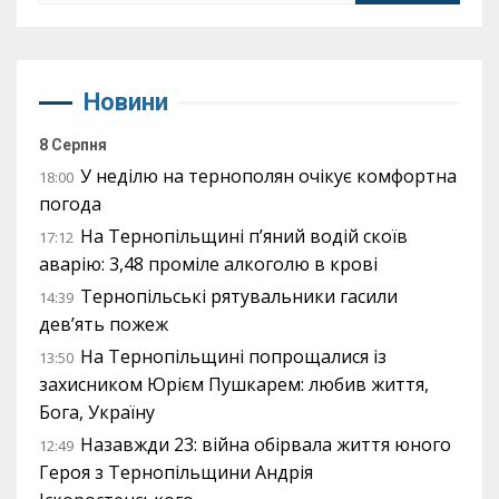
Новини
8 Серпня
У неділю на тернополян очікує комфортна
18:00
погода
На Тернопільщині п’яний водій скоїв
17:12
аварію: 3,48 проміле алкоголю в крові
Тернопільські рятувальники гасили
14:39
дев’ять пожеж
На Тернопільщині попрощалися із
13:50
захисником Юрієм Пушкарем: любив життя,
Бога, Україну
Назавжди 23: війна обірвала життя юного
12:49
Героя з Тернопільщини Андрія