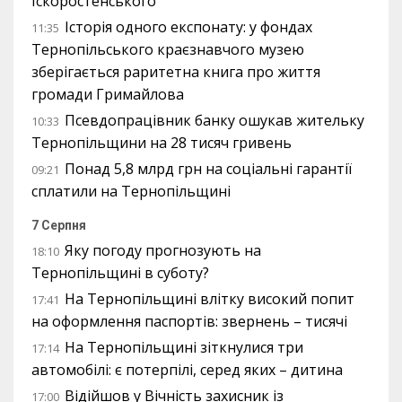
Іскоростенського
Історія одного експонату: у фондах
11:35
Тернопільського краєзнавчого музею
зберігається раритетна книга про життя
громади Гримайлова
Псевдопрацівник банку ошукав жительку
10:33
Тернопільщини на 28 тисяч гривень
Понад 5,8 млрд грн на соціальні гарантії
09:21
сплатили на Тернопільщині
7 Серпня
Яку погоду прогнозують на
18:10
Тернопільщині в суботу?
На Тернопільщині влітку високий попит
17:41
на оформлення паспортів: звернень – тисячі
На Тернопільщині зіткнулися три
17:14
автомобілі: є потерпілі, серед яких – дитина
Відійшов у Вічність захисник із
17:00