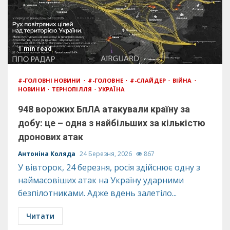
1 min read
#-ГОЛОВНІ НОВИНИ
#-ГОЛОВНЕ
#-СЛАЙДЕР
ВІЙНА
НОВИНИ
ТЕРНОПІЛЛЯ
УКРАЇНА
948 ворожих БпЛА атакували країну за
добу: це – одна з найбільших за кількістю
дронових атак
Антоніна Коляда
24 Березня, 2026
867
У вівторок, 24 березня, росія здійснює одну з
наймасовіших атак на Україну ударними
безпілотниками. Адже вдень залетіло...
Читати