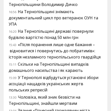
Тернопільщини Володимир Дичко
На Тернопільщині знімають
16:56
документальний цикл про ветеранок ОУН та
УПА
На Тернопільщині державі повернули
16:20
будівлю вартістю понад 50 млн грн
«Після поранення лише одне бажання –
15:43
відновитися і повернутись до побратимів»:
історія незламного тернопільського гвардійця
Скільки на Тернопільщині випадків
15:11
домашнього насильства і як карають
У Тернополі відбудуться установчі збори
15:09
асоціації нащадків українських жертв
польських репресій
Чоловіка, який зник безвісти на
13:30
Тернопільщині, знайшли мертвим
Звання «Почесний громадянин міста
13:04