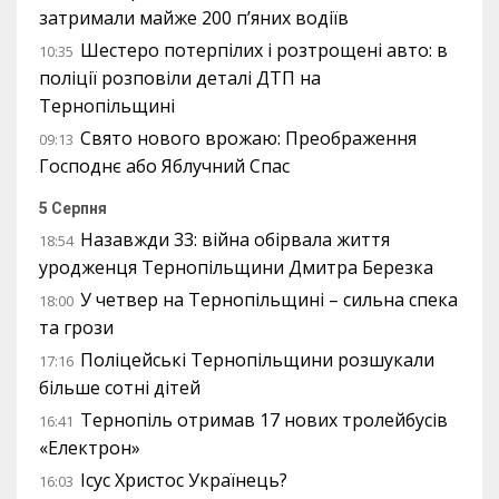
затримали майже 200 п’яних водіїв
Шестеро потерпілих і розтрощені авто: в
10:35
поліції розповіли деталі ДТП на
Тернопільщині
Свято нового врожаю: Преображення
09:13
Господнє або Яблучний Спас
5 Серпня
Назавжди 33: війна обірвала життя
18:54
уродженця Тернопільщини Дмитра Березка
У четвер на Тернопільщині – сильна спека
18:00
та грози
Поліцейські Тернопільщини розшукали
17:16
більше сотні дітей
Тернопіль отримав 17 нових тролейбусів
16:41
«Електрон»
Ісус Христос Українець?
16:03