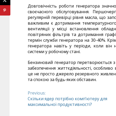
Довговічність роботи генератора значн
своєчасного обслуговування. Першочер
регулярній перевірці рівня масла, що за
важливим є дотримання температурного 
вентиляції у місці встановлення облад
повітряних фільтрів та дотримання граф
термін служби генератора на 30-40%. Крі
генератора навіть у періоди, коли він 
системи у робочому стані.
Бензиновий генератор перетворюється з
забезпечення життєдіяльності, особливо 
це не просто джерело резервного живленн
та спокою за будь-яких обставин.
Previous:
Continue
Скільки ядер потрібно комп’ютеру для
максимальної продуктивності?
Reading