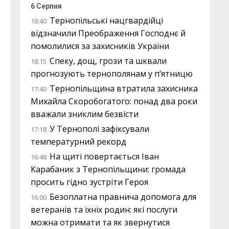
6 Серпня
Тернопільські нацгвардійці
18:40
відзначили Преображення Господнє й
помолилися за захисників України
Спеку, дощ, грози та шквали
18:15
прогнозують тернополянам у п’ятницю
Тернопільщина втратила захисника
17:40
Михайла Скоробогатого: понад два роки
вважали зниклим безвісти
У Тернополі зафіксували
17:18
температурний рекорд
На щиті повертається Іван
16:48
Карабаник з Тернопільщини: громада
просить гідно зустріти Героя
Безоплатна правнича допомога для
16:00
ветеранів та їхніх родин: які послуги
можна отримати та як звернутися