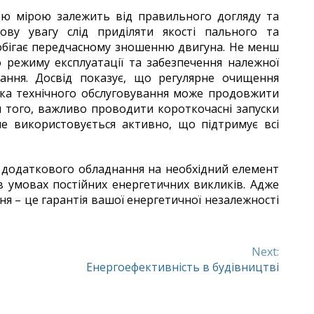
ою мірою залежить від правильного догляду та
гову увагу слід приділяти якості пального та
побігає передчасному зношенню двигуна. Не менш
режиму експлуатації та забезпечення належної
нання. Досвід показує, що регулярне очищення
іка технічного обслуговування може продовжити
м того, важливо проводити короткочасні запуски
не використовується активно, що підтримує всі
 додаткового обладнання на необхідний елемент
в умовах постійних енергетичних викликів. Адже
я – це гарантія вашої енергетичної незалежності
Next:
Енергоефективність в будівництві