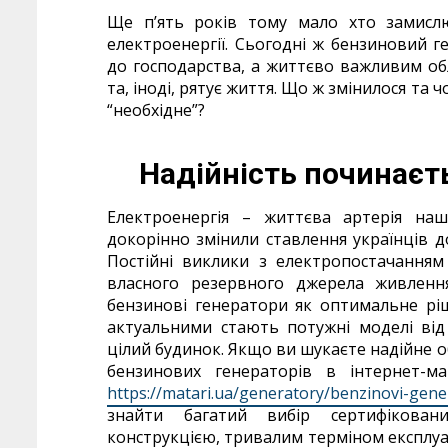
Ще п’ять років тому мало хто замисл
електроенергії. Сьогодні ж бензиновий 
до господарства, а життєво важливим обл
та, іноді, рятує життя. Що ж змінилося та
“необхідне”?
Надійність починаєт
Електроенергія – життєва артерія наш
докорінно змінили ставлення українців д
Постійні виклики з електропостачання
власного резервного джерела живленн
бензинові генератори як оптимальне рі
актуальними стають потужні моделі від 
цілий будинок. Якщо ви шукаєте надійне 
бензинових генераторів в інтернет-ма
https://matari.ua/generatory/benzinovi-gene
знайти багатий вибір сертифіковани
конструкцією, тривалим терміном експлуат