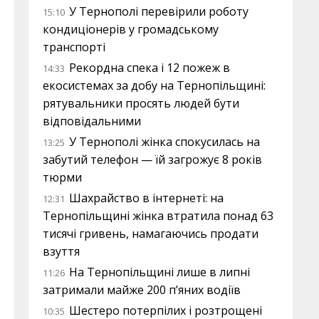
У Тернополі перевірили роботу
15:10
кондиціонерів у громадському
транспорті
Рекордна спека і 12 пожеж в
14:33
екосистемах за добу на Тернопільщині:
рятувальники просять людей бути
відповідальними
У Тернополі жінка спокусилась на
13:25
забутий телефон — їй загрожує 8 років
тюрми
Шахрайство в інтернеті: на
12:31
Тернопільщині жінка втратила понад 63
тисячі гривень, намагаючись продати
взуття
На Тернопільщині лише в липні
11:26
затримали майже 200 п’яних водіїв
Шестеро потерпілих і розтрощені
10:35