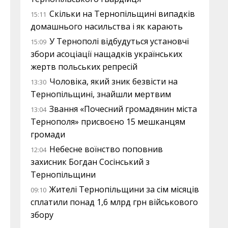
Скільки на Тернопільщині випадків
15:11
домашнього насильства і як карають
У Тернополі відбудуться установчі
15:09
збори асоціації нащадків українських
жертв польських репресій
Чоловіка, який зник безвісти на
13:30
Тернопільщині, знайшли мертвим
Звання «Почесний громадянин міста
13:04
Тернополя» присвоєно 15 мешканцям
громади
Небесне воїнство поповнив
12:04
захисник Богдан Сосінський з
Тернопільщини
Жителі Тернопільщини за сім місяців
09:10
сплатили понад 1,6 млрд грн військового
збору