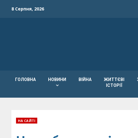
Skip
8 Серпня, 2026
to
content
ГОЛОВНА
НОВИНИ
ВІЙНА
ЖИТТЄВІ
ІСТОРІЇ
НА САЙТІ