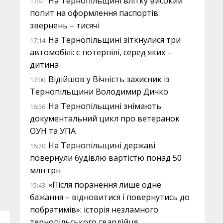
На Тернопільщині влітку високий
17:41
попит на оформлення паспортів:
звернень – тисячі
На Тернопільщині зіткнулися три
17:14
автомобілі: є потерпілі, серед яких –
дитина
Відійшов у Вічність захисник із
17:00
Тернопільщини Володимир Дичко
На Тернопільщині знімають
16:56
документальний цикл про ветеранок
ОУН та УПА
На Тернопільщині державі
16:20
повернули будівлю вартістю понад 50
млн грн
«Після поранення лише одне
15:43
бажання – відновитися і повернутись до
побратимів»: історія незламного
тернопільського гвардійця