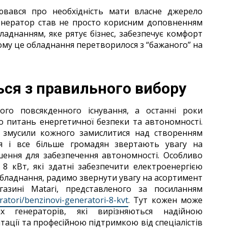
ювався про необхідність мати власне джерело
генератор став не просто корисним доповненням
аднанням, яке рятує бізнес, забезпечує комфорт
 чому це обладнання перетворилося з “бажаного” на
ься з правильного вибору
ого повсякденного існування, а останні роки
о питань енергетичної безпеки та автономності.
м змусили кожного замислитися над створенням
я і все більше громадян звертають увагу на
шення для забезпечення автономності. Особливо
8 кВт, які здатні забезпечити електроенергією
обладнання, радимо звернути увагу на асортимент
газині Matari, представленого за посиланням
ratori/benzinovi-generatori-8-kvt
. Тут кожен може
х генераторів, які вирізняються надійною
ації та професійною підтримкою від спеціалістів