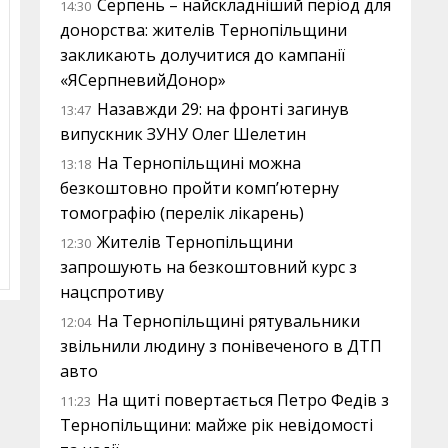
Серпень – найскладніший період для
14:30
донорства: жителів Тернопільщини
закликають долучитися до кампанії
«ЯСерпневийДонор»
Назавжди 29: на фронті загинув
13:47
випускник ЗУНУ Олег Шелетин
На Тернопільщині можна
13:18
безкоштовно пройти комп’ютерну
томографію (перелік лікарень)
Жителів Тернопільщини
12:30
запрошують на безкоштовний курс з
нацспротиву
На Тернопільщині рятувальники
12:04
звільнили людину з понівеченого в ДТП
авто
На щиті повертається Петро Федів з
11:23
Тернопільщини: майже рік невідомості