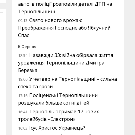
авто: в поліції розповіли деталі ДТП на
Тернопільщині
Свято нового врожаю:
09:13
Преображення Господнє або Яблучний
Спас
5 Серпня
Назавжди 33: війна обірвала життя
18:54
уродженця Тернопільщини Дмитра
Березка
У четвер на Тернопільщині – сильна
18:00
спека та грози
Поліцейські Тернопільщини
17:16
розшукали більше сотні дітей
Тернопіль отримав 17 нових
16:41
тролейбусів «Електрон»
Ісус Христос Українець?
16:03