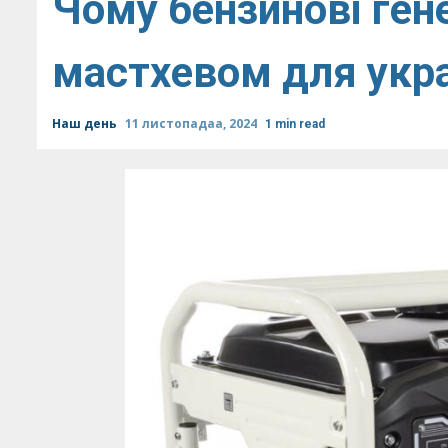
Чому бензинові ген
мастхевом для укра
Наш день
11 листопадаа, 2024
1 min read