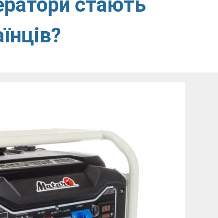
ератори стають
їнців?