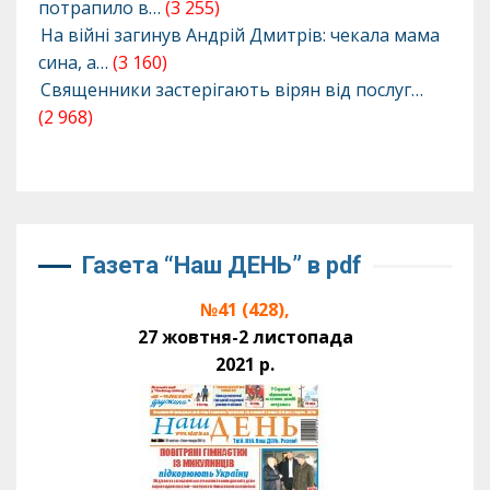
потрапило в…
(3 255)
На війні загинув Андрій Дмитрів: чекала мама
сина, а…
(3 160)
Священники застерігають вірян від послуг…
(2 968)
Газета “Наш ДЕНЬ” в pdf
№41 (428),
27 жовтня-2 листопада
2021 р.