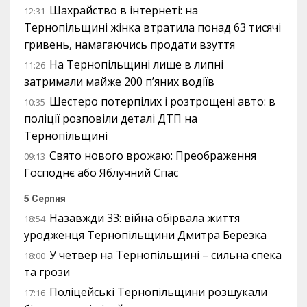
Шахрайство в інтернеті: на
12:31
Тернопільщині жінка втратила понад 63 тисячі
гривень, намагаючись продати взуття
На Тернопільщині лише в липні
11:26
затримали майже 200 п’яних водіїв
Шестеро потерпілих і розтрощені авто: в
10:35
поліції розповіли деталі ДТП на
Тернопільщині
Свято нового врожаю: Преображення
09:13
Господнє або Яблучний Спас
5 Серпня
Назавжди 33: війна обірвала життя
18:54
уродженця Тернопільщини Дмитра Березка
У четвер на Тернопільщині – сильна спека
18:00
та грози
Поліцейські Тернопільщини розшукали
17:16