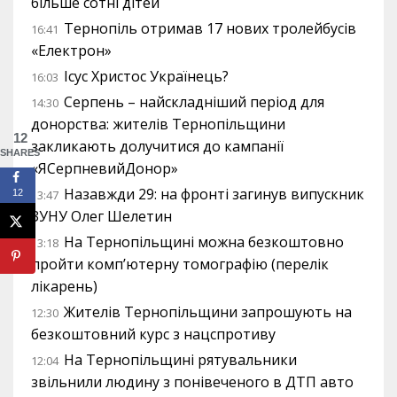
більше сотні дітей
Тернопіль отримав 17 нових тролейбусів
16:41
«Електрон»
Ісус Христос Українець?
16:03
Серпень – найскладніший період для
14:30
донорства: жителів Тернопільщини
12
закликають долучитися до кампанії
SHARES
«ЯСерпневийДонор»
Назавжди 29: на фронті загинув випускник
12
13:47
ЗУНУ Олег Шелетин
На Тернопільщині можна безкоштовно
13:18
пройти комп’ютерну томографію (перелік
лікарень)
Жителів Тернопільщини запрошують на
12:30
безкоштовний курс з нацспротиву
На Тернопільщині рятувальники
12:04
звільнили людину з понівеченого в ДТП авто