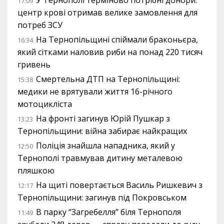
У Тернополі терміново потрібні донори:
17:09
центр крові отримав велике замовлення для
потреб ЗСУ
На Тернопільщині спіймали браконьєра,
16:34
який сітками наловив риби на понад 220 тисяч
гривень
Смертельна ДТП на Тернопільщині:
15:38
медики не врятували життя 16-річного
мотоцикліста
На фронті загинув Юрій Пушкар з
13:23
Тернопільщини: війна забирає найкращих
Поліція знайшла нападника, який у
12:50
Тернополі травмував дитину металевою
пляшкою
На щиті повертається Василь Ришкевич з
12:17
Тернопільщини: загинув під Покровськом
В парку “Загребелля” біля Тернополя
11:49