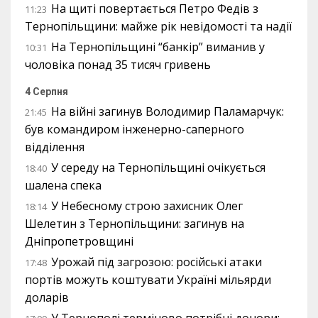
На щиті повертається Петро Федів з
11:23
Тернопільщини: майже рік невідомості та надії
На Тернопільщині “банкір” виманив у
10:31
чоловіка понад 35 тисяч гривень
4 Серпня
На війні загинув Володимир Паламарчук:
21:45
був командиром інженерно-саперного
відділення
У середу на Тернопільщині очікується
18:40
шалена спека
У Небесному строю захисник Олег
18:14
Шелетин з Тернопільщини: загинув на
Дніпропетровщині
Урожай під загрозою: російські атаки
17:48
портів можуть коштувати Україні мільярди
доларів