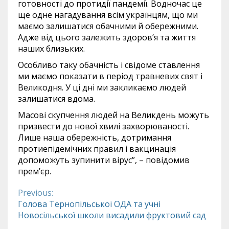
готовності до протидії пандемії. Водночас це
ще одне нагадування всім українцям, що ми
маємо залишатися обачними й обережними.
Адже від цього залежить здоров’я та життя
наших близьких.
Особливо таку обачність і свідоме ставлення
ми маємо показати в період травневих свят і
Великодня. У ці дні ми закликаємо людей
залишатися вдома.
Масові скупчення людей на Великдень можуть
призвести до нової хвилі захворюваності.
Лише наша обережність, дотримання
протиепідемічних правил і вакцинація
допоможуть зупинити вірус”, – повідомив
прем’єр.
Previous:
Continue
Голова Тернопільської ОДА та учні
Новосільської школи висадили фруктовий сад
Reading