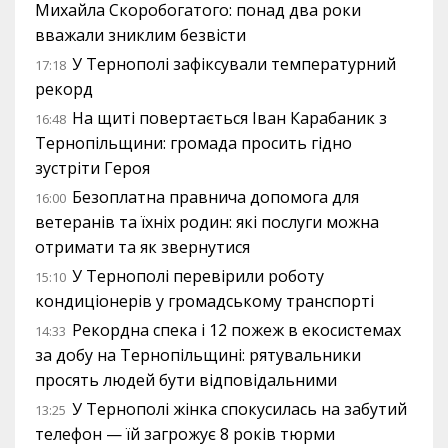
Михайла Скоробогатого: понад два роки
вважали зниклим безвісти
У Тернополі зафіксували температурний
17:18
рекорд
На щиті повертається Іван Карабаник з
16:48
Тернопільщини: громада просить гідно
зустріти Героя
Безоплатна правнича допомога для
16:00
ветеранів та їхніх родин: які послуги можна
отримати та як звернутися
У Тернополі перевірили роботу
15:10
кондиціонерів у громадському транспорті
Рекордна спека і 12 пожеж в екосистемах
14:33
за добу на Тернопільщині: рятувальники
просять людей бути відповідальними
У Тернополі жінка спокусилась на забутий
13:25
телефон — їй загрожує 8 років тюрми