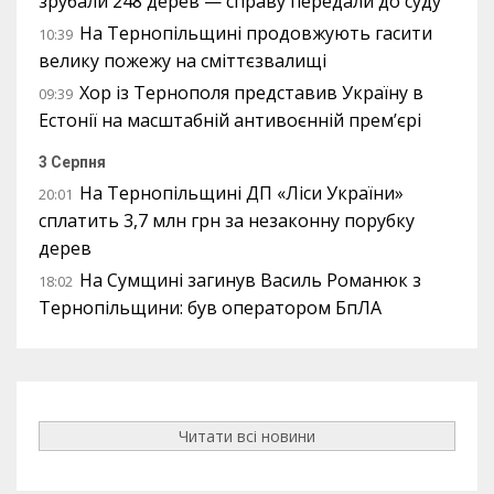
зрубали 248 дерев — справу передали до суду
На Тернопільщині продовжують гасити
10:39
велику пожежу на сміттєзвалищі
Хор із Тернополя представив Україну в
09:39
Естонії на масштабній антивоєнній прем’єрі
3 Серпня
На Тернопільщині ДП «Ліси України»
20:01
сплатить 3,7 млн грн за незаконну порубку
дерев
На Сумщині загинув Василь Романюк з
18:02
Тернопільщини: був оператором БпЛА
Читати всі новини