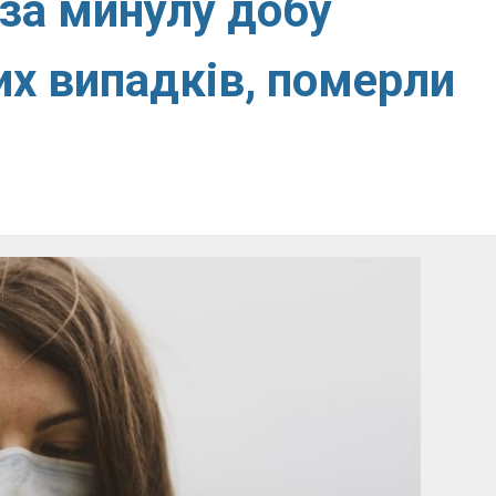
 за минулу добу
их випадків, померли