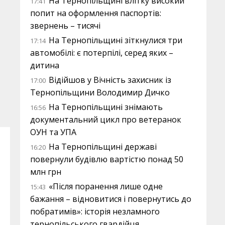
На Тернопільщині влітку високий
17:41
попит на оформлення паспортів:
звернень – тисячі
На Тернопільщині зіткнулися три
17:14
автомобілі: є потерпілі, серед яких –
дитина
Відійшов у Вічність захисник із
17:00
Тернопільщини Володимир Дичко
На Тернопільщині знімають
16:56
документальний цикл про ветеранок
ОУН та УПА
На Тернопільщині державі
16:20
повернули будівлю вартістю понад 50
млн грн
«Після поранення лише одне
15:43
бажання – відновитися і повернутись до
побратимів»: історія незламного
тернопільського гвардійця