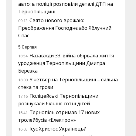
авто: в поліції розповіли деталі ДТП на
Тернопільщині
Свято нового врожаю:
09:13
Преображення Господнє або Яблучний
Спас
5 Серпня
Назавжди 33: війна обірвала життя
18:54
уродженця Тернопільщини Дмитра
Березка
У четвер на Тернопільщині – сильна
18:00
спека та грози
Поліцейські Тернопільщини
17:16
розшукали більше сотні дітей
Тернопіль отримав 17 нових
16:41
тролейбусів «Електрон»
Ісус Христос Українець?
16:03