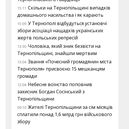
Скільки на Тернопільщині випадків
15:11
домашнього насильства і як карають
У Тернополі відбудуться установчі
15:09
збори асоціації нащадків українських
жертв польських репресій
Чоловіка, який зник безвісти на
13:30
Тернопільщині, знайшли мертвим
Звання «Почесний громадянин міста
13:04
Тернополя» присвоєно 15 мешканцям
громади
Небесне воїнство поповнив
12:04
захисник Богдан Сосінський з
Тернопільщини
Жителі Тернопільщини за сім місяців
09:10
сплатили понад 1,6 млрд грн військового
збору