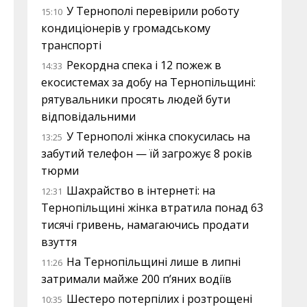
У Тернополі перевірили роботу
15:10
кондиціонерів у громадському
транспорті
Рекордна спека і 12 пожеж в
14:33
екосистемах за добу на Тернопільщині:
рятувальники просять людей бути
відповідальними
У Тернополі жінка спокусилась на
13:25
забутий телефон — їй загрожує 8 років
тюрми
Шахрайство в інтернеті: на
12:31
Тернопільщині жінка втратила понад 63
тисячі гривень, намагаючись продати
взуття
На Тернопільщині лише в липні
11:26
затримали майже 200 п’яних водіїв
Шестеро потерпілих і розтрощені
10:35