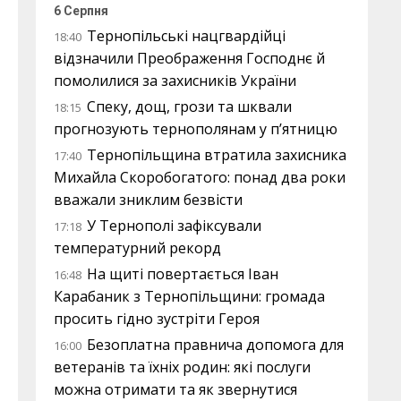
6 Серпня
Тернопільські нацгвардійці
18:40
відзначили Преображення Господнє й
помолилися за захисників України
Спеку, дощ, грози та шквали
18:15
прогнозують тернополянам у п’ятницю
Тернопільщина втратила захисника
17:40
Михайла Скоробогатого: понад два роки
вважали зниклим безвісти
У Тернополі зафіксували
17:18
температурний рекорд
На щиті повертається Іван
16:48
Карабаник з Тернопільщини: громада
просить гідно зустріти Героя
Безоплатна правнича допомога для
16:00
ветеранів та їхніх родин: які послуги
можна отримати та як звернутися