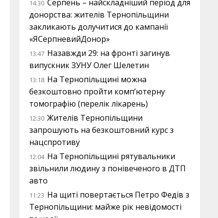
Серпень – найскладніший період для
14:30
донорства: жителів Тернопільщини
закликають долучитися до кампанії
«ЯСерпневийДонор»
Назавжди 29: на фронті загинув
13:47
випускник ЗУНУ Олег Шелетин
На Тернопільщині можна
13:18
безкоштовно пройти комп’ютерну
томографію (перелік лікарень)
Жителів Тернопільщини
12:30
запрошують на безкоштовний курс з
нацспротиву
На Тернопільщині рятувальники
12:04
звільнили людину з понівеченого в ДТП
авто
На щиті повертається Петро Федів з
11:23
Тернопільщини: майже рік невідомості