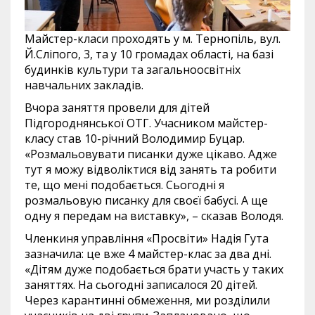
Майстер-класи проходять у м. Тернопіль, вул.
Й.Сліпого, 3, та у 10 громадах області, на базі
будинків культури та загальноосвітніх
навчальних закладів.
Вчора заняття провели для дітей
Підгороднянської ОТГ. Учасником майстер-
класу став 10-річний Володимир Буцар.
«Розмальовувати писанки дуже цікаво. Адже
тут я можу відволіктися від занять та робити
те, що мені подобається. Сьогодні я
розмальовую писанку для своєї бабусі. А ще
одну я передам на виставку», – сказав Володя.
Членкиня управління «Просвіти» Надія Гута
зазначила: це вже 4 майстер-клас за два дні.
«Дітям дуже подобається брати участь у таких
заняттях. На сьогодні записалося 20 дітей.
Через карантинні обмеження, ми розділили