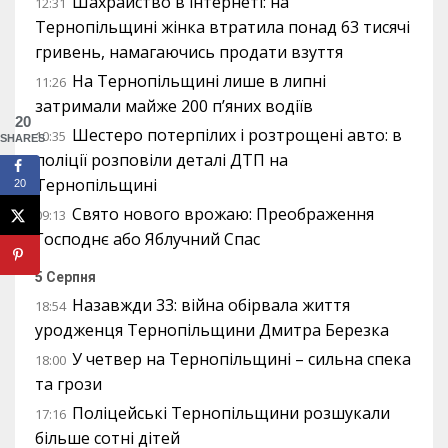
Шахрайство в інтернеті: на
12:31
Тернопільщині жінка втратила понад 63 тисячі
гривень, намагаючись продати взуття
На Тернопільщині лише в липні
11:26
затримали майже 200 п’яних водіїв
20
Шестеро потерпілих і розтрощені авто: в
10:35
SHARES
поліції розповіли деталі ДТП на
Тернопільщині
20
Свято нового врожаю: Преображення
09:13
Господнє або Яблучний Спас
5 Серпня
Назавжди 33: війна обірвала життя
18:54
уродженця Тернопільщини Дмитра Березка
У четвер на Тернопільщині – сильна спека
18:00
та грози
Поліцейські Тернопільщини розшукали
17:16
більше сотні дітей