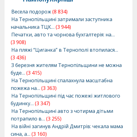
Весела подорож
(8 834)
На Тернопільщині затримали заступника
начальника ТЦК…
(3 944)
Печатки, авто та чорнова бухгалтерія: на…
(3 908)
На пляжі “Циганка” в Тернополі втопилася…
(3 436)
З березня жителям Тернопільщини не можна
буде…
(3 415)
На Тернопільщині спалахнула масштабна
пожежа на…
(3 363)
На Тернопільщині під час пожежі житлового
будинку…
(3 347)
На Тернопільщині авто з чотирма дітьми
потрапило в…
(3 255)
На війні загинув Андрій Дмитрів: чекала мама
сина, а…
(3 160)