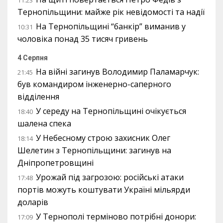
11:23
Тернопільщини: майже рік невідомості та надії
На Тернопільщині “банкір” виманив у
10:31
чоловіка понад 35 тисяч гривень
4 Серпня
На війні загинув Володимир Паламарчук:
21:45
був командиром інженерно-саперного
відділення
У середу на Тернопільщині очікується
18:40
шалена спека
У Небесному строю захисник Олег
18:14
Шелетин з Тернопільщини: загинув на
Дніпропетровщині
Урожай під загрозою: російські атаки
17:48
портів можуть коштувати Україні мільярди
доларів
У Тернополі терміново потрібні донори:
17:09