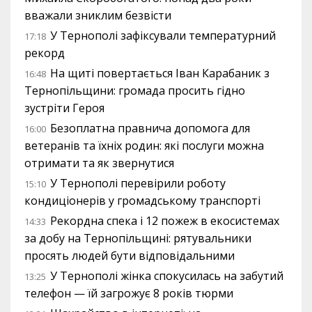
вважали зниклим безвісти
У Тернополі зафіксували температурний
17:18
рекорд
На щиті повертається Іван Карабаник з
16:48
Тернопільщини: громада просить гідно
зустріти Героя
Безоплатна правнича допомога для
16:00
ветеранів та їхніх родин: які послуги можна
отримати та як звернутися
У Тернополі перевірили роботу
15:10
кондиціонерів у громадському транспорті
Рекордна спека і 12 пожеж в екосистемах
14:33
за добу на Тернопільщині: рятувальники
просять людей бути відповідальними
У Тернополі жінка спокусилась на забутий
13:25
телефон — їй загрожує 8 років тюрми