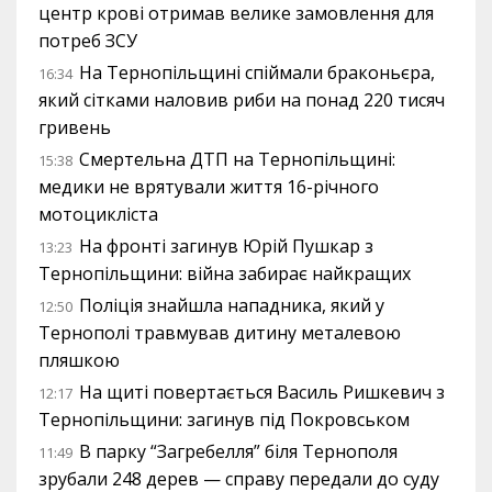
центр крові отримав велике замовлення для
потреб ЗСУ
На Тернопільщині спіймали браконьєра,
16:34
який сітками наловив риби на понад 220 тисяч
гривень
Смертельна ДТП на Тернопільщині:
15:38
медики не врятували життя 16-річного
мотоцикліста
На фронті загинув Юрій Пушкар з
13:23
Тернопільщини: війна забирає найкращих
Поліція знайшла нападника, який у
12:50
Тернополі травмував дитину металевою
пляшкою
На щиті повертається Василь Ришкевич з
12:17
Тернопільщини: загинув під Покровськом
В парку “Загребелля” біля Тернополя
11:49
зрубали 248 дерев — справу передали до суду