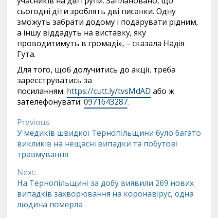
учасників на дві групи. Заплановано, що
сьогодні діти зроблять дві писанки. Одну
зможуть забрати додому і подарувати рідним,
а іншу віддадуть на виставку, яку
проводитимуть в громаді», – сказала Надія
Гута.
Для того, щоб долучитись до акції, треба
зареєструватись за
посиланням:
https://cutt.ly/tvsMdAD
або ж
зателефонувати:
0971643287
.
Previous:
Continue
У медиків швидкої Тернопільщини було багато
викликів на нещасні випадки та побутові
Reading
травмування
Next:
На Тернопільщині за добу виявили 269 нових
випадків захворювання на коронавірус, одна
людина померла