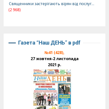
Священники застерігають вірян від послуг…
(2 968)
Газета “Наш ДЕНЬ” в pdf
№41 (428),
27 жовтня-2 листопада
2021 р.