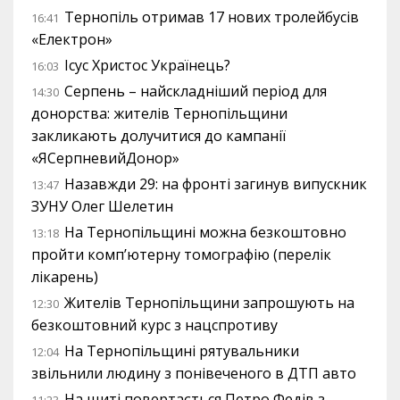
Тернопіль отримав 17 нових тролейбусів
16:41
«Електрон»
Ісус Христос Українець?
16:03
Серпень – найскладніший період для
14:30
донорства: жителів Тернопільщини
закликають долучитися до кампанії
«ЯСерпневийДонор»
Назавжди 29: на фронті загинув випускник
13:47
ЗУНУ Олег Шелетин
На Тернопільщині можна безкоштовно
13:18
пройти комп’ютерну томографію (перелік
лікарень)
Жителів Тернопільщини запрошують на
12:30
безкоштовний курс з нацспротиву
На Тернопільщині рятувальники
12:04
звільнили людину з понівеченого в ДТП авто
На щиті повертається Петро Федів з