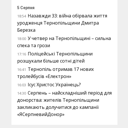
5 Серпня
Назавжди 33: війна обірвала життя
18:54
уродженця Тернопільщини Дмитра
Березка
У четвер на Тернопільщині – сильна
18:00
спека та грози
Поліцейські Тернопільщини
17:16
розшукали більше сотні дітей
Тернопіль отримав 17 нових
16:41
тролейбусів «Електрон»
Ісус Христос Українець?
16:03
Серпень – найскладніший період для
14:30
донорства: жителів Тернопільщини
закликають долучитися до кампанії
«ЯСерпневийДонор»