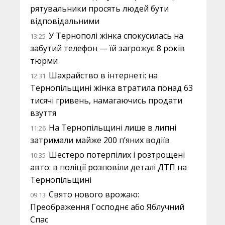
рятувальники просять людей бути
відповідальними
У Тернополі жінка спокусилась на
13:25
забутий телефон — їй загрожує 8 років
тюрми
Шахрайство в інтернеті: на
12:31
Тернопільщині жінка втратила понад 63
тисячі гривень, намагаючись продати
взуття
На Тернопільщині лише в липні
11:26
затримали майже 200 п’яних водіїв
Шестеро потерпілих і розтрощені
10:35
авто: в поліції розповіли деталі ДТП на
Тернопільщині
Свято нового врожаю:
09:13
Преображення Господнє або Яблучний
Спас