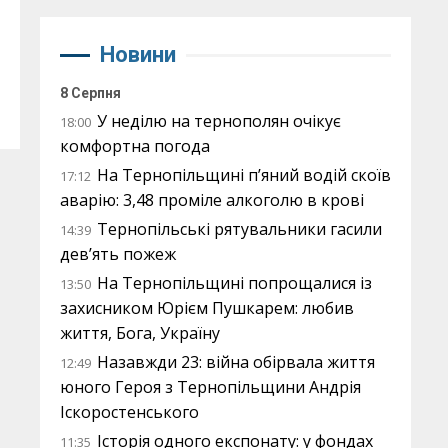
Новини
8 Серпня
У неділю на тернополян очікує
18:00
комфортна погода
На Тернопільщині п’яний водій скоїв
17:12
аварію: 3,48 проміле алкоголю в крові
Тернопільські рятувальники гасили
14:39
дев’ять пожеж
На Тернопільщині попрощалися із
13:50
захисником Юрієм Пушкарем: любив
життя, Бога, Україну
Назавжди 23: війна обірвала життя
12:49
юного Героя з Тернопільщини Андрія
Іскоростенського
Історія одного експонату: у фондах
11:35