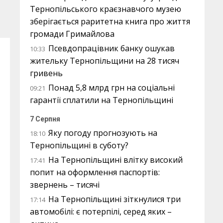
Тернопільського краєзнавчого музею
зберігається раритетна книга про життя
громади Гримайлова
Псевдопрацівник банку ошукав
10:33
жительку Тернопільщини на 28 тисяч
гривень
Понад 5,8 млрд грн на соціальні
09:21
гарантії сплатили на Тернопільщині
7 Серпня
Яку погоду прогнозують на
18:10
Тернопільщині в суботу?
На Тернопільщині влітку високий
17:41
попит на оформлення паспортів:
звернень – тисячі
На Тернопільщині зіткнулися три
17:14
автомобілі: є потерпілі, серед яких –