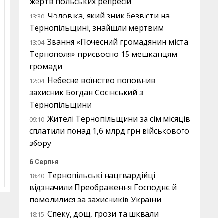
жертв польських репресій
Чоловіка, який зник безвісти на
13:30
Тернопільщині, знайшли мертвим
Звання «Почесний громадянин міста
13:04
Тернополя» присвоєно 15 мешканцям
громади
Небесне воїнство поповнив
12:04
захисник Богдан Сосінський з
Тернопільщини
Жителі Тернопільщини за сім місяців
09:10
сплатили понад 1,6 млрд грн військового
збору
6 Серпня
Тернопільські нацгвардійці
18:40
відзначили Преображення Господнє й
помолилися за захисників України
Спеку, дощ, грози та шквали
18:15