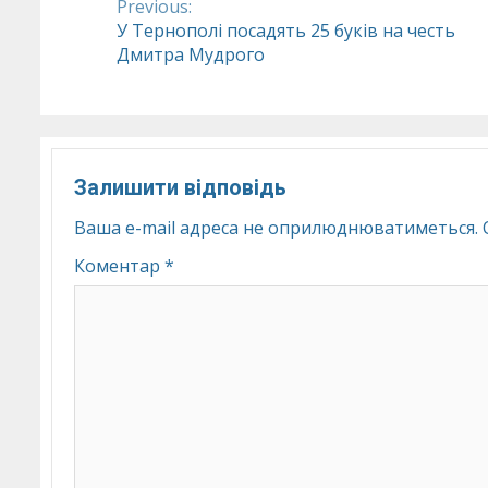
Previous:
Continue
У Тернополі посадять 25 буків на честь
Дмитра Мудрого
Reading
Залишити відповідь
Ваша e-mail адреса не оприлюднюватиметься.
Коментар
*