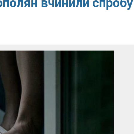
ополян вчинили спробу