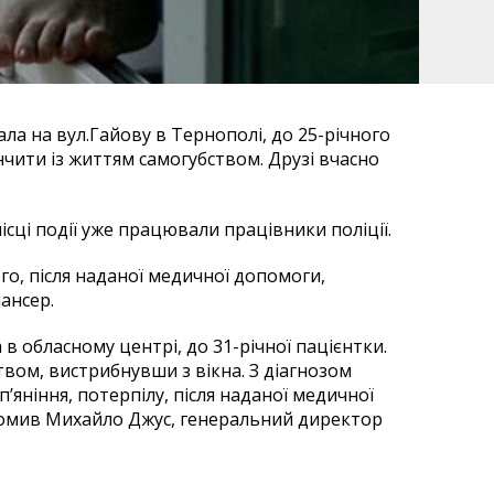
ала на вул.Гайову в Тернополі, до 25-річного
кінчити із життям самогубством. Друзі вчасно
сці події уже працювали працівники поліції.
го, після наданої медичної допомоги,
ансер.
в обласному центрі, до 31-річної пацієнтки.
твом, вистрибнувши з вікна. З діагнозом
п’яніння, потерпілу, після наданої медичної
омив Михайло Джус, генеральний директор