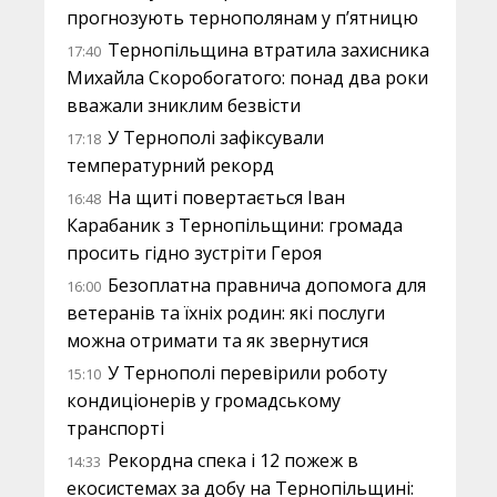
прогнозують тернополянам у п’ятницю
Тернопільщина втратила захисника
17:40
Михайла Скоробогатого: понад два роки
вважали зниклим безвісти
У Тернополі зафіксували
17:18
температурний рекорд
На щиті повертається Іван
16:48
Карабаник з Тернопільщини: громада
просить гідно зустріти Героя
Безоплатна правнича допомога для
16:00
ветеранів та їхніх родин: які послуги
можна отримати та як звернутися
У Тернополі перевірили роботу
15:10
кондиціонерів у громадському
транспорті
Рекордна спека і 12 пожеж в
14:33
екосистемах за добу на Тернопільщині: