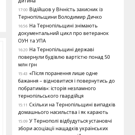
дитина
Відійшов у Вічність захисник із
17:00
Тернопільщини Володимир Дичко
На Тернопільщині знімають
16:56
документальний цикл про ветеранок
ОУН та УПА
На Тернопільщині державі
16:20
повернули будівлю вартістю понад 50
млн грн
«Після поранення лише одне
15:43
бажання – відновитися і повернутись до
побратимів»: історія незламного
тернопільського гвардійця
Скільки на Тернопільщині випадків
15:11
домашнього насильства і як карають
У Тернополі відбудуться установчі
15:09
збори асоціації нащадків українських