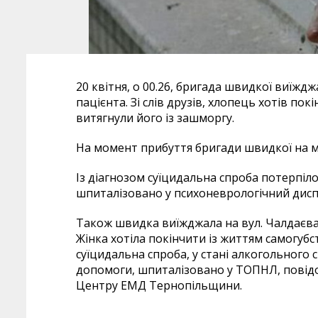
20 квітня, о 00.26, бригада швидкої виїждж
пацієнта. Зі слів друзів, хлопець хотів по
витягнули його із зашморгу.
На момент прибуття бригади швидкої на мі
Із діагнозом суїцидальна спроба потерпіло
шпиталізовано у психоневрологічний дисп
Також швидка виїжджала на вул. Чалдаєва 
Жінка хотіла покінчити із життям самогубс
суїцидальна спроба, у стані алкогольного с
допомоги, шпиталізовано у ТОПНЛ, повід
Центру ЕМД Тернопільщини.