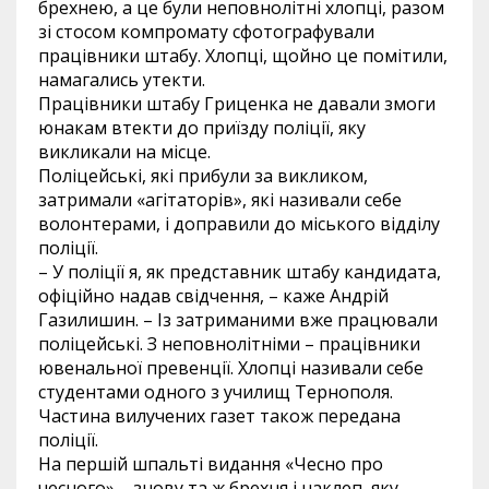
брехнею, а це були неповнолітні хлопці, разом
зі стосом компромату сфотографували
працівники штабу. Хлопці, щойно це помітили,
намагались утекти.
Працівники штабу Гриценка не давали змоги
юнакам втекти до приїзду поліції, яку
викликали на місце.
Поліцейські, які прибули за викликом,
затримали «агітаторів», які називали себе
волонтерами, і доправили до міського відділу
поліції.
– У поліції я, як представник штабу кандидата,
офіційно надав свідчення, – каже Андрій
Газилишин. – Із затриманими вже працювали
поліцейські. З неповнолітніми – працівники
ювенальної превенції. Хлопці називали себе
студентами одного з училищ Тернополя.
Частина вилучених газет також передана
поліції.
На першій шпальті видання «Чесно про
чесного» – знову та ж брехня і наклеп, яку