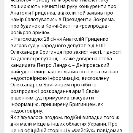
поширюють нечисті на руку конкуренти про
Анатолія Гриценка, відколи той заявив про
намір балотуватись в Президенти. Зокрема,
про будинок в Кончі-Заспі та «розпродав-
розікрав армію».
– Наголошую: 28 січня Анатолій Гриценко
виграв суд у народного депутат від БПП
Олександра Бригинця про захист честі, гідності
та ділової репутації, – каже довірена особа
кандидата Петро Ландяк. – Дніпровський
райсуд столиці задовольнив позов та визнав
недостовірною інформиацію, висловлену
Олександром Бригинцем про нібито
розпродаж і розкрадання армії. Своїм
рішенням суд примусмив скасувати
інформацію, приширену Бригинцем, як
недостовірну.
Як з’ясувалось згодом, подібні випадки того ж
дня мали місце в інших областях України. Про
це на офіційній сторінці у «Фейсбук» повідомив