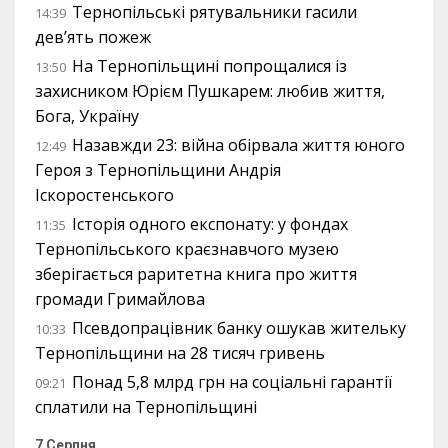
Тернопільські рятувальники гасили
14:39
дев’ять пожеж
На Тернопільщині попрощалися із
13:50
захисником Юрієм Пушкарем: любив життя,
Бога, Україну
Назавжди 23: війна обірвала життя юного
12:49
Героя з Тернопільщини Андрія
Іскоростенського
Історія одного експонату: у фондах
11:35
Тернопільського краєзнавчого музею
зберігається раритетна книга про життя
громади Гримайлова
Псевдопрацівник банку ошукав жительку
10:33
Тернопільщини на 28 тисяч гривень
Понад 5,8 млрд грн на соціальні гарантії
09:21
сплатили на Тернопільщині
7 Серпня