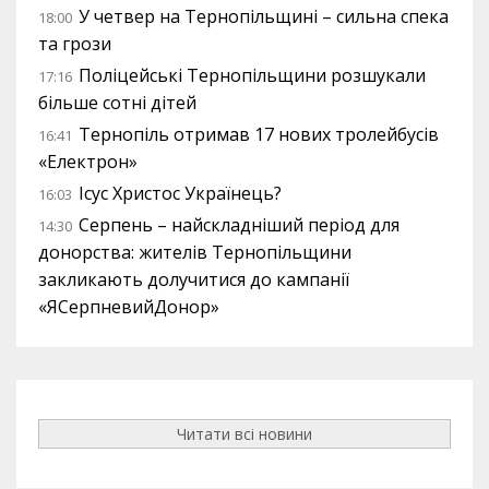
У четвер на Тернопільщині – сильна спека
18:00
та грози
Поліцейські Тернопільщини розшукали
17:16
більше сотні дітей
Тернопіль отримав 17 нових тролейбусів
16:41
«Електрон»
Ісус Христос Українець?
16:03
Серпень – найскладніший період для
14:30
донорства: жителів Тернопільщини
закликають долучитися до кампанії
«ЯСерпневийДонор»
Читати всі новини