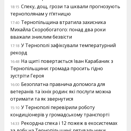
Спеку, дощ, грози та шквали прогнозують
18:15
тернополянам у п’ятницю
Тернопільщина втратила захисника
17:40
Михайла Скоробогатого: понад два роки
вважали зниклим безвісти
У Тернополі зафіксували температурний
17:18
рекорд
На щиті повертається Іван Карабаник з
16:48
Тернопільщини: громада просить гідно
зустріти Героя
Безоплатна правнича допомога для
16:00
ветеранів та їхніх родин: які послуги можна
отримати та як звернутися
У Тернополі перевірили роботу
15:10
кондиціонерів у громадському транспорті
Рекордна спека і 12 пожеж в екосистемах
14:33
за добу на Тернопільщині: рятувальники