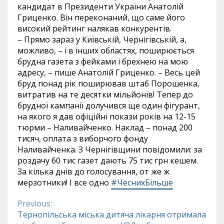
кандидат в Президенти України Анатолій
Гриценко. Він переконаний, що саме його
високий рейтинг налякав конкурентів.
– Прямо зараз у Київській, Чернігівській, а,
можливо, – і в інших областях, поширюється
брудна газета з фейками і брехнею на мою
адресу, – пише Анатолій Гриценко. – Весь цей
бруд понад рік поширював штаб Порошенка,
витратив на те десятки мільйонів! Тепер до
брудної кампанії долучився ще один фігурант,
на якого я дав офіційні покази років на 12-15
тюрми – Наливайченко. Наклад – понад 200
тисяч, оплата з виборчого фонду
Наливайченка. З Чернігівщини повідомили: за
роздачу 60 тис газет дають 75 тис грн кешем.
За кілька днів до голосування, от же ж
мерзотники! І все одно
#
ЧеснихБільше
Previous:
Continue
Тернопільська міська дитяча лікарня отримала