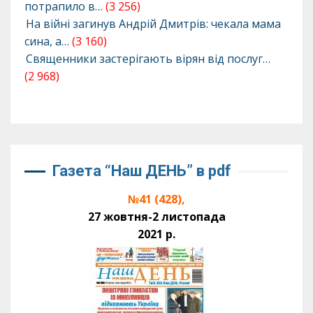
потрапило в…
(3 256)
На війні загинув Андрій Дмитрів: чекала мама
сина, а…
(3 160)
Священники застерігають вірян від послуг…
(2 968)
Газета “Наш ДЕНЬ” в pdf
№41 (428),
27 жовтня-2 листопада
2021 р.