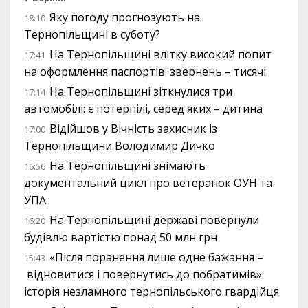
Яку погоду прогнозують на
18:10
Тернопільщині в суботу?
На Тернопільщині влітку високий попит
17:41
на оформлення паспортів: звернень – тисячі
На Тернопільщині зіткнулися три
17:14
автомобілі: є потерпілі, серед яких – дитина
Відійшов у Вічність захисник із
17:00
Тернопільщини Володимир Дичко
На Тернопільщині знімають
16:56
документальний цикл про ветеранок ОУН та
УПА
На Тернопільщині державі повернули
16:20
будівлю вартістю понад 50 млн грн
«Після поранення лише одне бажання –
15:43
відновитися і повернутись до побратимів»:
історія незламного тернопільського гвардійця