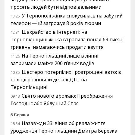
просять людей бути відповідальними
У Тернополі жінка спокусилась на забутий
13:25
телефон — їй загрожує 8 років тюрми
Шахрайство в інтернеті: на
12:31
Тернопільщині жінка втратила понад 63 тисячі
гривень, намагаючись продати взуття
На Тернопільщині лише в липні
11:26
затримали майже 200 п’яних водіїв
Шестеро потерпілих і розтрощені авто: в
10:35
поліції розповіли деталі ДТП на
Тернопільщині
Свято нового врожаю: Преображення
09:13
Господнє або Яблучний Спас
5 Серпня
Назавжди 33: війна обірвала життя
18:54
уродженця Тернопільщини Дмитра Березка