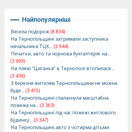
Найпопулярніші
Весела подорож
(8 834)
На Тернопільщині затримали заступника
начальника ТЦК…
(3 944)
Печатки, авто та чорнова бухгалтерія: на…
(3 909)
На пляжі “Циганка” в Тернополі втопилася…
(3 436)
З березня жителям Тернопільщини не можна
буде…
(3 415)
На Тернопільщині спалахнула масштабна
пожежа на…
(3 363)
На Тернопільщині під час пожежі житлового
будинку…
(3 347)
На Тернопільщині авто з чотирма дітьми