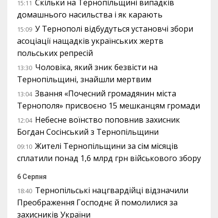
Скільки на Тернопільщині випадків
15:11
домашнього насильства і як карають
У Тернополі відбудуться установчі збори
15:09
асоціації нащадків українських жертв
польських репресій
Чоловіка, який зник безвісти на
13:30
Тернопільщині, знайшли мертвим
Звання «Почесний громадянин міста
13:04
Тернополя» присвоєно 15 мешканцям громади
Небесне воїнство поповнив захисник
12:04
Богдан Сосінський з Тернопільщини
Жителі Тернопільщини за сім місяців
09:10
сплатили понад 1,6 млрд грн військового збору
6 Серпня
Тернопільські нацгвардійці відзначили
18:40
Преображення Господнє й помолилися за
захисників України