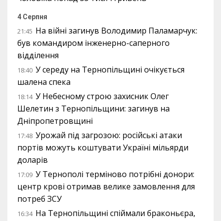
4 Серпня
На війні загинув Володимир Паламарчук:
21:45
був командиром інженерно-саперного
відділення
У середу на Тернопільщині очікується
18:40
шалена спека
У Небесному строю захисник Олег
18:14
Шелетин з Тернопільщини: загинув на
Дніпропетровщині
Урожай під загрозою: російські атаки
17:48
портів можуть коштувати Україні мільярди
доларів
У Тернополі терміново потрібні донори:
17:09
центр крові отримав велике замовлення для
потреб ЗСУ
На Тернопільщині спіймали браконьєра,
16:34