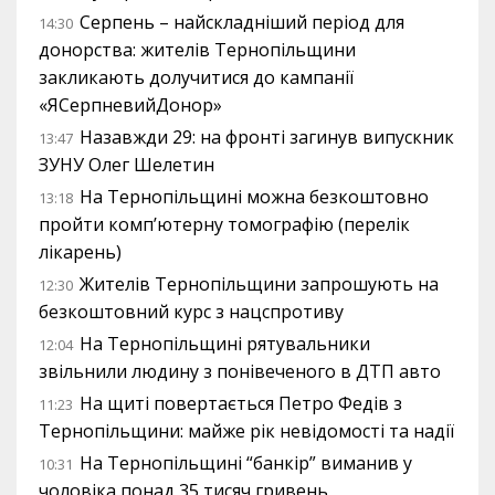
Серпень – найскладніший період для
14:30
донорства: жителів Тернопільщини
закликають долучитися до кампанії
«ЯСерпневийДонор»
Назавжди 29: на фронті загинув випускник
13:47
ЗУНУ Олег Шелетин
На Тернопільщині можна безкоштовно
13:18
пройти комп’ютерну томографію (перелік
лікарень)
Жителів Тернопільщини запрошують на
12:30
безкоштовний курс з нацспротиву
На Тернопільщині рятувальники
12:04
звільнили людину з понівеченого в ДТП авто
На щиті повертається Петро Федів з
11:23
Тернопільщини: майже рік невідомості та надії
На Тернопільщині “банкір” виманив у
10:31
чоловіка понад 35 тисяч гривень