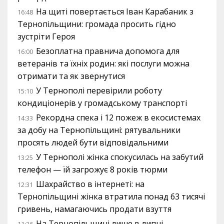
На щиті повертається Іван Карабаник з
16:48
Тернопільщини: громада просить гідно
зустріти Героя
Безоплатна правнича допомога для
16:00
ветеранів та їхніх родин: які послуги можна
отримати та як звернутися
У Тернополі перевірили роботу
15:10
кондиціонерів у громадському транспорті
Рекордна спека і 12 пожеж в екосистемах
14:33
за добу на Тернопільщині: рятувальники
просять людей бути відповідальними
У Тернополі жінка спокусилась на забутий
13:25
телефон — їй загрожує 8 років тюрми
Шахрайство в інтернеті: на
12:31
Тернопільщині жінка втратила понад 63 тисячі
гривень, намагаючись продати взуття
На Тернопільщині лише в липні