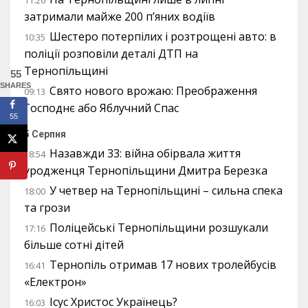
11:26
затримали майже 200 п’яних водіїв
Шестеро потерпілих і розтрощені авто: в
10:35
поліції розповіли деталі ДТП на
Тернопільщині
55
SHARES
Свято нового врожаю: Преображення
09:13
Господнє або Яблучний Спас
55
5 Серпня
Назавжди 33: війна обірвала життя
18:54
уродженця Тернопільщини Дмитра Березка
У четвер на Тернопільщині – сильна спека
18:00
та грози
Поліцейські Тернопільщини розшукали
17:16
більше сотні дітей
Тернопіль отримав 17 нових тролейбусів
16:41
«Електрон»
Ісус Христос Українець?
16:03