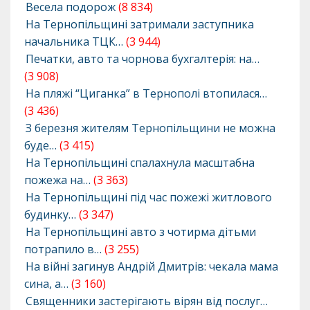
Весела подорож
(8 834)
На Тернопільщині затримали заступника
начальника ТЦК…
(3 944)
Печатки, авто та чорнова бухгалтерія: на…
(3 908)
На пляжі “Циганка” в Тернополі втопилася…
(3 436)
З березня жителям Тернопільщини не можна
буде…
(3 415)
На Тернопільщині спалахнула масштабна
пожежа на…
(3 363)
На Тернопільщині під час пожежі житлового
будинку…
(3 347)
На Тернопільщині авто з чотирма дітьми
потрапило в…
(3 255)
На війні загинув Андрій Дмитрів: чекала мама
сина, а…
(3 160)
Священники застерігають вірян від послуг…