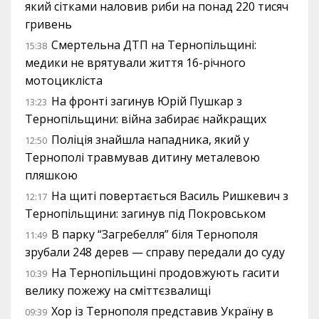
який сітками наловив риби на понад 220 тисяч
гривень
Смертельна ДТП на Тернопільщині:
15:38
медики не врятували життя 16-річного
мотоцикліста
На фронті загинув Юрій Пушкар з
13:23
Тернопільщини: війна забирає найкращих
Поліція знайшла нападника, який у
12:50
Тернополі травмував дитину металевою
пляшкою
На щиті повертається Василь Ришкевич з
12:17
Тернопільщини: загинув під Покровськом
В парку “Загребелля” біля Тернополя
11:49
зрубали 248 дерев — справу передали до суду
На Тернопільщині продовжують гасити
10:39
велику пожежу на сміттєзвалищі
Хор із Тернополя представив Україну в
09:39