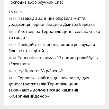
Господнє або Яблучний Спас
5 Серпня
Назавжди 33: війна обірвала життя
18:54
уродженця Тернопільщини Дмитра Березка
У четвер на Тернопільщині – сильна спека
18:00
та грози
Поліцейські Тернопільщини розшукали
17:16
більше сотні дітей
Тернопіль отримав 17 нових тролейбусів
16:41
«Електрон»
Ісус Христос Українець?
16:03
Серпень – найскладніший період для
14:30
донорства: жителів Тернопільщини
закликають долучитися до кампанії
«ЯСерпневийДонор»