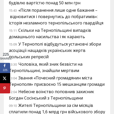
будівлю вартістю понад 50 млн грн
«Після поранення лише одне бажання –
15:43
відновитися і повернутись до побратимів»:
історія незламного тернопільського гвардійця
Скільки на Тернопільщині випадків
15:11
домашнього насильства і як карають
У Тернополі відбудуться установчі збори
15:09
асоціації нащадків українських жертв
225
польських репресій
SHARES
Чоловіка, який зник безвісти на
13:30
Тернопільщині, знайшли мертвим
225
Звання «Почесний громадянин міста
13:04
Тернополя» присвоєно 15 мешканцям громади
Небесне воїнство поповнив захисник
12:04
Богдан Сосінський з Тернопільщини
Жителі Тернопільщини за сім місяців
09:10
сплатили понад 1,6 млрд грн військового збору