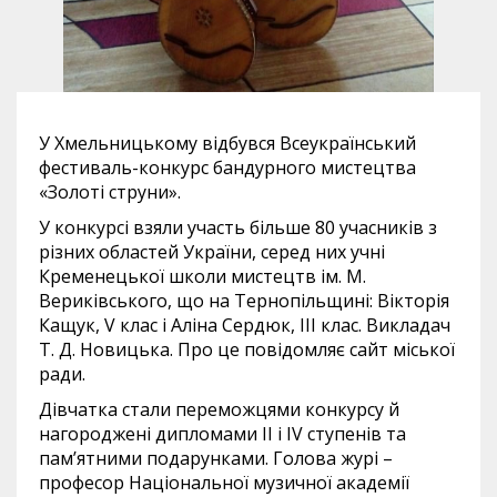
У Хмельницькому відбувся Всеукраїнський
фестиваль-конкурс бандурного мистецтва
«Золоті струни».
У конкурсі взяли участь більше 80 учасників з
різних областей України, серед них учні
Кременецької школи мистецтв ім. М.
Вериківського, що на Тернопільщині: Вікторія
Кащук, V клас і Аліна Сердюк, ІІІ клас. Викладач
Т. Д. Новицька. Про це повідомляє сайт міської
ради.
Дівчатка стали переможцями конкурсу й
нагороджені дипломами ІІ і ІV ступенів та
пам’ятними подарунками. Голова журі –
професор Національної музичної академії