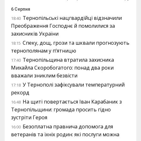
6 Серпня
Тернопільські нацгвардійці відзначили
18:40
Преображення Господнє й помолилися за
захисників України
Спеку, дощ, грози та шквали прогнозують
18:15
тернополянам у п’ятницю
Тернопільщина втратила захисника
17:40
Михайла Скоробогатого: понад два роки
вважали зниклим безвісти
У Тернополі зафіксували температурний
17:18
рекорд
На щиті повертається Іван Карабаник з
16:48
Тернопільщини: громада просить гідно
зустріти Героя
Безоплатна правнича допомога для
16:00
ветеранів та їхніх родин: які послуги можна