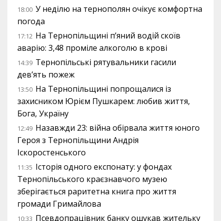
У неділю на тернополян очікує комфортна
18:00
погода
На Тернопільщині п’яний водій скоїв
17:12
аварію: 3,48 проміле алкоголю в крові
Тернопільські рятувальники гасили
14:39
дев’ять пожеж
На Тернопільщині попрощалися із
13:50
захисником Юрієм Пушкарем: любив життя,
Бога, Україну
Назавжди 23: війна обірвала життя юного
12:49
Героя з Тернопільщини Андрія
Іскоростенського
Історія одного експонату: у фондах
11:35
Тернопільського краєзнавчого музею
зберігається раритетна книга про життя
громади Гримайлова
Псевдопрацівник банку ошукав жительку
10:33