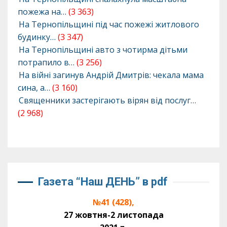
пожежа на…
(3 363)
На Тернопільщині під час пожежі житлового
будинку…
(3 347)
На Тернопільщині авто з чотирма дітьми
потрапило в…
(3 256)
На війні загинув Андрій Дмитрів: чекала мама
сина, а…
(3 160)
Священники застерігають вірян від послуг…
(2 968)
Газета “Наш ДЕНЬ” в pdf
№41 (428),
27 жовтня-2 листопада