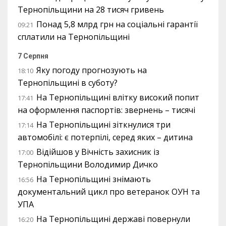
Тернопільщини на 28 тисяч гривень
Понад 5,8 млрд грн на соціальні гарантії
09:21
сплатили на Тернопільщині
7 Серпня
Яку погоду прогнозують на
18:10
Тернопільщині в суботу?
На Тернопільщині влітку високий попит
17:41
на оформлення паспортів: звернень – тисячі
На Тернопільщині зіткнулися три
17:14
автомобілі: є потерпілі, серед яких – дитина
Відійшов у Вічність захисник із
17:00
Тернопільщини Володимир Дичко
На Тернопільщині знімають
16:56
документальний цикл про ветеранок ОУН та
УПА
На Тернопільщині державі повернули
16:20