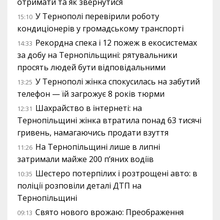
отримати та як звернутися
У Тернополі перевірили роботу
15:10
кондиціонерів у громадському транспорті
Рекордна спека і 12 пожеж в екосистемах
14:33
за добу на Тернопільщині: рятувальники
просять людей бути відповідальними
У Тернополі жінка спокусилась на забутий
13:25
телефон — їй загрожує 8 років тюрми
Шахрайство в інтернеті: на
12:31
Тернопільщині жінка втратила понад 63 тисячі
гривень, намагаючись продати взуття
На Тернопільщині лише в липні
11:26
затримали майже 200 п’яних водіїв
Шестеро потерпілих і розтрощені авто: в
10:35
поліції розповіли деталі ДТП на
Тернопільщині
Свято нового врожаю: Преображення
09:13