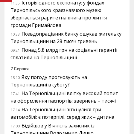
Історія одного експонату: у фондах
11:35
Тернопільського краєзнавчого музею
зберігається раритетна книга про життя
громади Гримайлова
Псевдопрацівник банку ошукав жительку
10:33
Тернопільщини на 28 тисяч гривень
Понад 5,8 млрд грн на соціальні гарантії
09:21
сплатили на Тернопільщині
7 Серпня
Яку погоду прогнозують на
18:10
Тернопільщині в суботу?
На Тернопільщині влітку високий попит
17:41
на оформлення паспортів: звернень – тисячі
На Тернопільщині зіткнулися три
17:14
автомобілі: є потерпілі, серед яких – дитина
Відійшов у Вічність захисник із
17:00
Тернопільщини Володимир Дичко