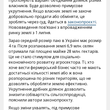
Пропонують варіант об’єднання ділянок різних
власників. Буде дозволено примусове
укрупнення. Якщо власник землі не захоче
добровільно продати або обміняти, це
зроблять через суд, йдеться в
законопроєкті
.
Нововведення пов’язані з впровадженням
ринку землі з 1 липня.
Зараз середній розмір паю в Україні має розмір
4 га. Після розпаювання землі 6,9 млн. селян
отримали паї площею майже 28 млн. гектарів.
Це не стало стимулом для соціально-
економічного розвитку агросектора. Ті, хто
хоче вести фермерський бізнес часто не мають
достатньої кількості землі або ж вона
розпорошена по різних територіях, що не
дозволять обробляти землю ефективно.
Укрупнення дрібних ділянок дозволить
знизити собівартість сільгосппродукції,
пояснили автори законопроєкту.
Якщо зміни ухвалять, під примусове