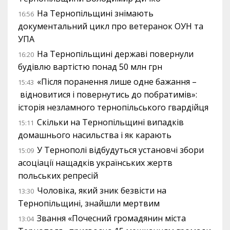
На Тернопільщині знімають
16:56
документальний цикл про ветеранок ОУН та
УПА
На Тернопільщині державі повернули
16:20
будівлю вартістю понад 50 млн грн
«Після поранення лише одне бажання –
15:43
відновитися і повернутись до побратимів»:
історія незламного тернопільського гвардійця
Скільки на Тернопільщині випадків
15:11
домашнього насильства і як карають
У Тернополі відбудуться установчі збори
15:09
асоціації нащадків українських жертв
польських репресій
Чоловіка, який зник безвісти на
13:30
Тернопільщині, знайшли мертвим
Звання «Почесний громадянин міста
13:04