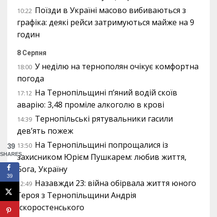
Поїзди в Україні масово вибиваються з
10:22
графіка: деякі рейси затримуються майже на 9
годин
8 Серпня
У неділю на тернополян очікує комфортна
18:00
погода
На Тернопільщині п’яний водій скоїв
17:12
аварію: 3,48 проміле алкоголю в крові
Тернопільські рятувальники гасили
14:39
дев’ять пожеж
На Тернопільщині попрощалися із
13:50
39
SHARES
захисником Юрієм Пушкарем: любив життя,
Бога, Україну
39
Назавжди 23: війна обірвала життя юного
12:49
Героя з Тернопільщини Андрія
Іскоростенського