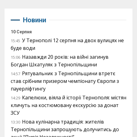
Новини
10 Серпня
У Тернополі 12 серпня на двох вулицях не
15:45
буде води
Назавжди 20 років: на війні загинув
15:06
Богдан Шкатуляк з Тернопільщини
Рятувальник з Тернопільщини втретє
14:57
став срібним призером чемпіонату Європи з
пауерліфтингу
Капелюхи, віяла й історії Тернополя: містян
14:29
кличуть на костюмовану екскурсію за донат
ЗСУ
Нова кулінарна традиція: жителів
13:30
Тернопільщини запрошують долучитись до
акції “Пиріг Незалежності”