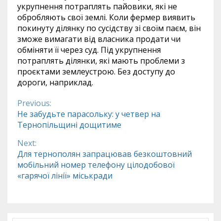
укрупнення потраплять пайовики, які не
обробляють свої землі. Коли фермер виявить
покинуту ділянку по сусідству зі своїм паєм, він
зможе вимагати від власника продати чи
обміняти її через суд. Під укрупнення
потраплять ділянки, які мають проблеми з
проєктами землеустрою. Без доступу до
дороги, наприклад.
Previous:
Continue
Не забудьте парасольку: у четвер на
Тернопільщині дощитиме
Reading
Next:
Для тернополян запрацював безкоштовний
мобільний номер телефону цілодобової
«гарячої лінії» міськради