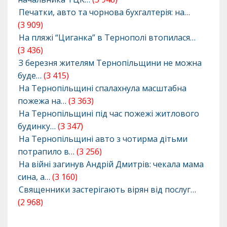
Печатки, авто та чорнова бухгалтерія: на…
(3 909)
На пляжі “Циганка” в Тернополі втопилася…
(3 436)
З березня жителям Тернопільщини не можна
буде…
(3 415)
На Тернопільщині спалахнула масштабна
пожежа на…
(3 363)
На Тернопільщині під час пожежі житлового
будинку…
(3 347)
На Тернопільщині авто з чотирма дітьми
потрапило в…
(3 256)
На війні загинув Андрій Дмитрів: чекала мама
сина, а…
(3 160)
Священники застерігають вірян від послуг…
(2 968)