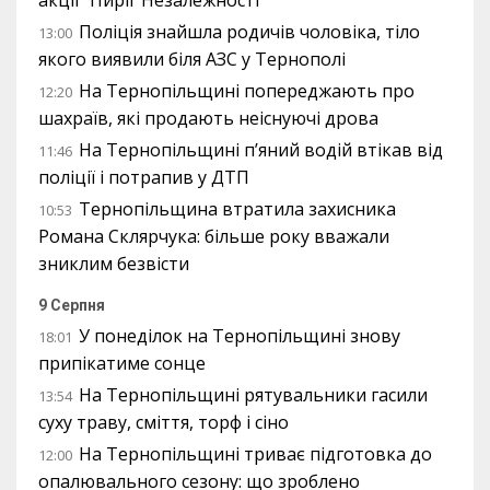
Поліція знайшла родичів чоловіка, тіло
13:00
якого виявили біля АЗС у Тернополі
На Тернопільщині попереджають про
12:20
шахраїв, які продають неіснуючі дрова
На Тернопільщині п’яний водій втікав від
11:46
поліції і потрапив у ДТП
Тернопільщина втратила захисника
10:53
Романа Склярчука: більше року вважали
зниклим безвісти
9 Серпня
У понеділок на Тернопільщині знову
18:01
припікатиме сонце
На Тернопільщині рятувальники гасили
13:54
суху траву, сміття, торф і сіно
На Тернопільщині триває підготовка до
12:00
опалювального сезону: що зроблено