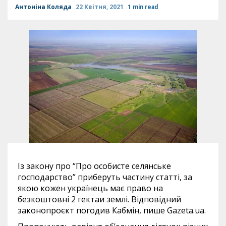
Антоніна Коляда
22 Квітня, 2021
1 min read
Із закону про “Про особисте селянське
господарство” приберуть частину статті, за
якою кожен українець має право на
безкоштовні 2 гектаи землі. Відповідний
законопроєкт погодив Кабмін, пише Gazeta.ua.