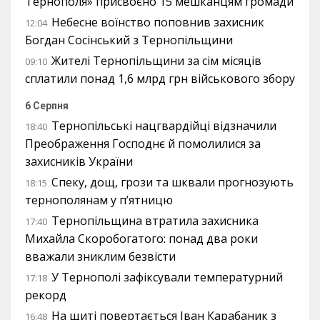
Тернополя» присвоєно 15 мешканцям громади
Небесне воїнство поповнив захисник
12:04
Богдан Сосінський з Тернопільщини
Жителі Тернопільщини за сім місяців
09:10
сплатили понад 1,6 млрд грн військового збору
6 Серпня
Тернопільські нацгвардійці відзначили
18:40
Преображення Господнє й помолилися за
захисників України
Спеку, дощ, грози та шквали прогнозують
18:15
тернополянам у п’ятницю
Тернопільщина втратила захисника
17:40
Михайла Скоробогатого: понад два роки
вважали зниклим безвісти
У Тернополі зафіксували температурний
17:18
рекорд
На щиті повертається Іван Карабаник з
16:48