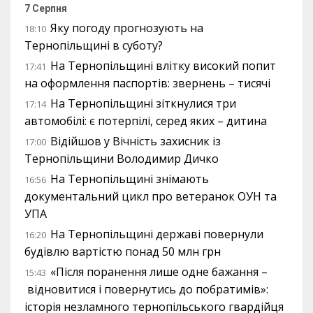
7 Серпня
Яку погоду прогнозують на
18:10
Тернопільщині в суботу?
На Тернопільщині влітку високий попит
17:41
на оформлення паспортів: звернень – тисячі
На Тернопільщині зіткнулися три
17:14
автомобілі: є потерпілі, серед яких – дитина
Відійшов у Вічність захисник із
17:00
Тернопільщини Володимир Дичко
На Тернопільщині знімають
16:56
документальний цикл про ветеранок ОУН та
УПА
На Тернопільщині державі повернули
16:20
будівлю вартістю понад 50 млн грн
«Після поранення лише одне бажання –
15:43
відновитися і повернутись до побратимів»:
історія незламного тернопільського гвардійця