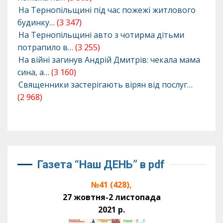
На Тернопільщині під час пожежі житлового
будинку…
(3 347)
На Тернопільщині авто з чотирма дітьми
потрапило в…
(3 255)
На війні загинув Андрій Дмитрів: чекала мама
сина, а…
(3 160)
Священники застерігають вірян від послуг…
(2 968)
Газета “Наш ДЕНЬ” в pdf
№41 (428),
27 жовтня-2 листопада
2021 р.