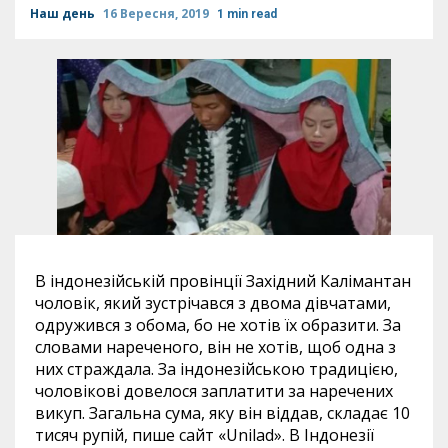
Наш день
16 Вересня, 2019
1 min read
В індонезійській провінції Західний Калімантан
чоловік, який зустрічався з двома дівчатами,
одружився з обома, бо не хотів їх образити. За
словами нареченого, він не хотів, щоб одна з
них страждала. За індонезійською традицією,
чоловікові довелося заплатити за наречених
викуп. Загальна сума, яку він віддав, складає 10
тисяч рупій, пише сайт «Unilad». В Індонезії