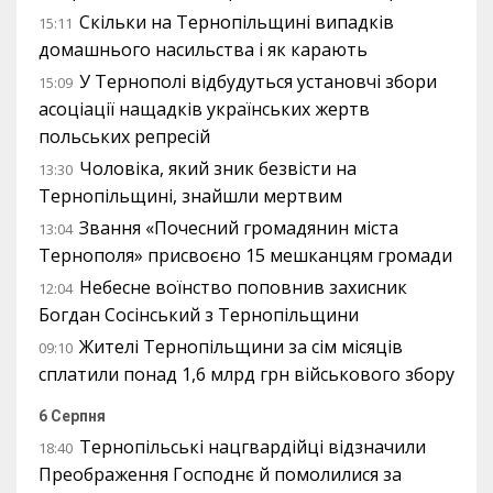
Скільки на Тернопільщині випадків
15:11
домашнього насильства і як карають
У Тернополі відбудуться установчі збори
15:09
асоціації нащадків українських жертв
польських репресій
Чоловіка, який зник безвісти на
13:30
Тернопільщині, знайшли мертвим
Звання «Почесний громадянин міста
13:04
Тернополя» присвоєно 15 мешканцям громади
Небесне воїнство поповнив захисник
12:04
Богдан Сосінський з Тернопільщини
Жителі Тернопільщини за сім місяців
09:10
сплатили понад 1,6 млрд грн військового збору
6 Серпня
Тернопільські нацгвардійці відзначили
18:40
Преображення Господнє й помолилися за