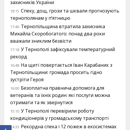
захисників України
Спеку, дощ, грози та шквали прогнозують
18:15
тернополянам у п’ятницю
Тернопільщина втратила захисника
17:40
Михайла Скоробогатого: понад два роки
вважали зниклим безвісти
У Тернополі зафіксували температурний
17:18
рекорд
На щиті повертається Іван Карабаник з
16:48
Тернопільщини: громада просить гідно
зустріти Героя
Безоплатна правнича допомога для
16:00
ветеранів та їхніх родин: які послуги можна
отримати та як звернутися
У Тернополі перевірили роботу
15:10
кондиціонерів у громадському транспорті
Рекордна спека і 12 пожеж в екосистемах
14:33