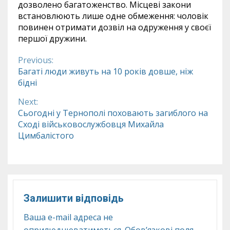
дозволено багатоженство. Місцеві закони
встановлюють лише одне обмеження: чоловік
повинен отримати дозвіл на одруження у своєї
першої дружини.
Previous:
Continue
Багаті люди живуть на 10 років довше, ніж
бідні
Reading
Next:
Сьогодні у Тернополі поховають загиблого на
Сході військовослужбовця Михайла
Цимбалістого
Залишити відповідь
Ваша e-mail адреса не
оприлюднюватиметься.
Обов’язкові поля