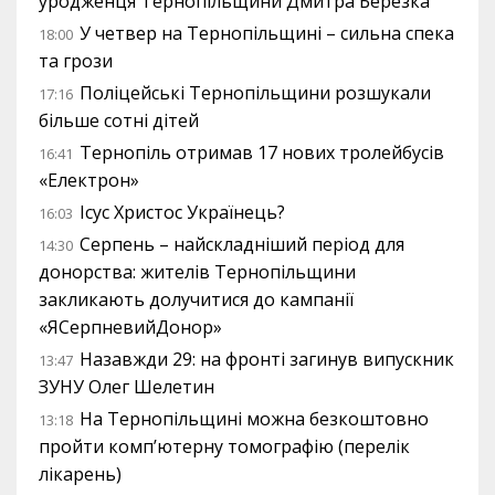
уродженця Тернопільщини Дмитра Березка
У четвер на Тернопільщині – сильна спека
18:00
та грози
Поліцейські Тернопільщини розшукали
17:16
більше сотні дітей
Тернопіль отримав 17 нових тролейбусів
16:41
«Електрон»
Ісус Христос Українець?
16:03
Серпень – найскладніший період для
14:30
донорства: жителів Тернопільщини
закликають долучитися до кампанії
«ЯСерпневийДонор»
Назавжди 29: на фронті загинув випускник
13:47
ЗУНУ Олег Шелетин
На Тернопільщині можна безкоштовно
13:18
пройти комп’ютерну томографію (перелік
лікарень)