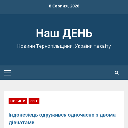
Skip
8 Серпня, 2026
to
content
Наш ДЕНЬ
Новини Тернопільщини, України та світу
Primary
Menu
НОВИНИ
СВІТ
Індонезієць одружився одночасно з двома
дівчатами