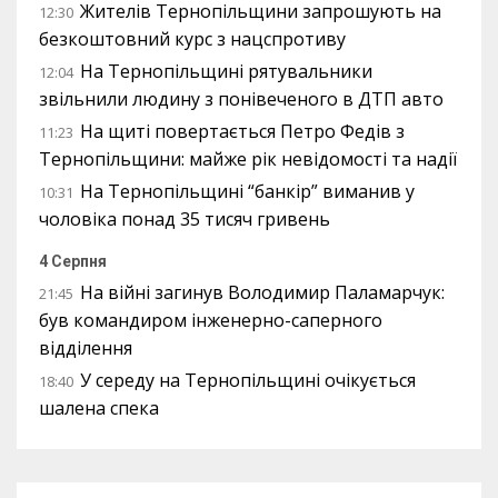
Жителів Тернопільщини запрошують на
12:30
безкоштовний курс з нацспротиву
На Тернопільщині рятувальники
12:04
звільнили людину з понівеченого в ДТП авто
На щиті повертається Петро Федів з
11:23
Тернопільщини: майже рік невідомості та надії
На Тернопільщині “банкір” виманив у
10:31
чоловіка понад 35 тисяч гривень
4 Серпня
На війні загинув Володимир Паламарчук:
21:45
був командиром інженерно-саперного
відділення
У середу на Тернопільщині очікується
18:40
шалена спека