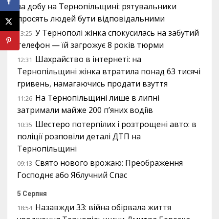
за добу на Тернопільщині: рятувальники
просять людей бути відповідальними
У Тернополі жінка спокусилась на забутий
13:25
телефон — їй загрожує 8 років тюрми
Шахрайство в інтернеті: на
12:31
Тернопільщині жінка втратила понад 63 тисячі
гривень, намагаючись продати взуття
На Тернопільщині лише в липні
11:26
затримали майже 200 п’яних водіїв
Шестеро потерпілих і розтрощені авто: в
10:35
поліції розповіли деталі ДТП на
Тернопільщині
Свято нового врожаю: Преображення
09:13
Господнє або Яблучний Спас
5 Серпня
Назавжди 33: війна обірвала життя
18:54