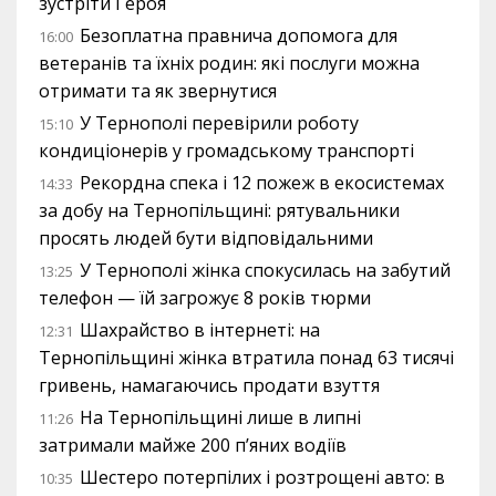
зустріти Героя
Безоплатна правнича допомога для
16:00
ветеранів та їхніх родин: які послуги можна
отримати та як звернутися
У Тернополі перевірили роботу
15:10
кондиціонерів у громадському транспорті
Рекордна спека і 12 пожеж в екосистемах
14:33
за добу на Тернопільщині: рятувальники
просять людей бути відповідальними
У Тернополі жінка спокусилась на забутий
13:25
телефон — їй загрожує 8 років тюрми
Шахрайство в інтернеті: на
12:31
Тернопільщині жінка втратила понад 63 тисячі
гривень, намагаючись продати взуття
На Тернопільщині лише в липні
11:26
затримали майже 200 п’яних водіїв
Шестеро потерпілих і розтрощені авто: в
10:35