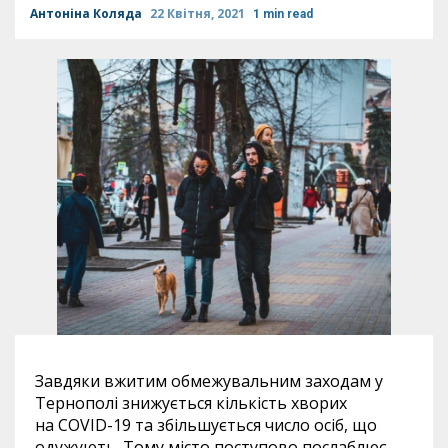
Антоніна Коляда
22 Квітня, 2021
1 min read
Завдяки вжитим обмежувальним заходам у
Тернополі знижується кількість хворих
на COVID-19 та збільшується число осіб, що
одужують. Тому місто поступово послаблює