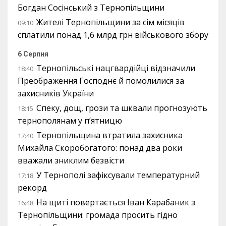
Богдан Сосінський з Тернопільщини
Жителі Тернопільщини за сім місяців
09:10
сплатили понад 1,6 млрд грн військового збору
6 Серпня
Тернопільські нацгвардійці відзначили
18:40
Преображення Господнє й помолилися за
захисників України
Спеку, дощ, грози та шквали прогнозують
18:15
тернополянам у п’ятницю
Тернопільщина втратила захисника
17:40
Михайла Скоробогатого: понад два роки
вважали зниклим безвісти
У Тернополі зафіксували температурний
17:18
рекорд
На щиті повертається Іван Карабаник з
16:48
Тернопільщини: громада просить гідно