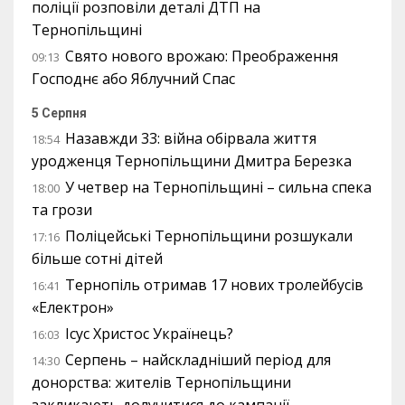
поліції розповіли деталі ДТП на
Тернопільщині
Свято нового врожаю: Преображення
09:13
Господнє або Яблучний Спас
5 Серпня
Назавжди 33: війна обірвала життя
18:54
уродженця Тернопільщини Дмитра Березка
У четвер на Тернопільщині – сильна спека
18:00
та грози
Поліцейські Тернопільщини розшукали
17:16
більше сотні дітей
Тернопіль отримав 17 нових тролейбусів
16:41
«Електрон»
Ісус Христос Українець?
16:03
Серпень – найскладніший період для
14:30
донорства: жителів Тернопільщини
закликають долучитися до кампанії