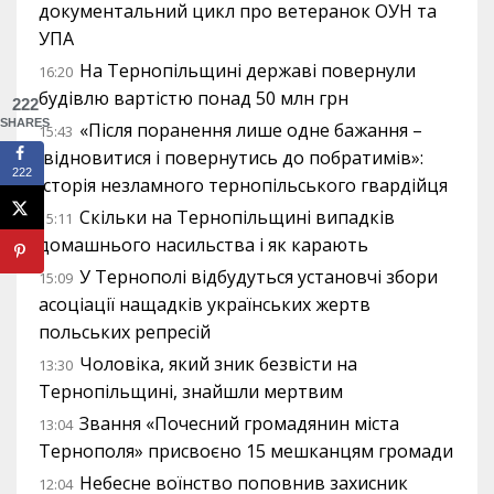
документальний цикл про ветеранок ОУН та
УПА
На Тернопільщині державі повернули
16:20
будівлю вартістю понад 50 млн грн
222
SHARES
«Після поранення лише одне бажання –
15:43
відновитися і повернутись до побратимів»:
222
історія незламного тернопільського гвардійця
Скільки на Тернопільщині випадків
15:11
домашнього насильства і як карають
У Тернополі відбудуться установчі збори
15:09
асоціації нащадків українських жертв
польських репресій
Чоловіка, який зник безвісти на
13:30
Тернопільщині, знайшли мертвим
Звання «Почесний громадянин міста
13:04
Тернополя» присвоєно 15 мешканцям громади
Небесне воїнство поповнив захисник
12:04