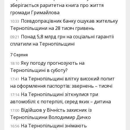
зберігається раритетна книга про життя
громади Гримайлова
Псевдопрацівник банку ошукав жительку
10:33
Тернопільщини на 28 тисяч гривень
Понад 5,8 млрд грн на соціальні гарантії
09:21
сплатили на Тернопільщині
7 Серпня
Яку погоду прогнозують на
18:10
Тернопільщині в суботу?
На Тернопільщині влітку високий попит
17:41
на оформлення паспортів: звернень – тисячі
На Тернопільщині зіткнулися три
17:14
автомобілі: є потерпілі, серед яких – дитина
Відійшов у Вічність захисник із
17:00
Тернопільщини Володимир Дичко
На Тернопільщині знімають
16:56