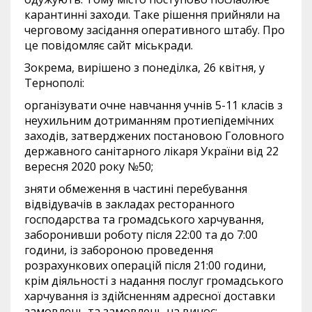
карантинні заходи. Таке рішення прийняли на
черговому засідання оперативного штабу. Про
це повідомляє сайт міськради.
Зокрема, вирішено з понеділка, 26 квітня, у
Тернополі:
організувати очне навчання учнів 5-11 класів з
неухильним дотриманням протиепідемічних
заходів, затверджених постановою Головного
державного санітарного лікаря України від 22
вересня 2020 року №50;
зняти обмеження в частині перебування
відвідувачів в закладах ресторанного
господарства та громадського харчування,
заборонивши роботу після 22:00 та до 7:00
години, із забороною проведення
розрахункових операцій після 21:00 години,
крім діяльності з надання послуг громадського
харчування із здійсненням адресної доставки
замовлень та замовлень на винос;