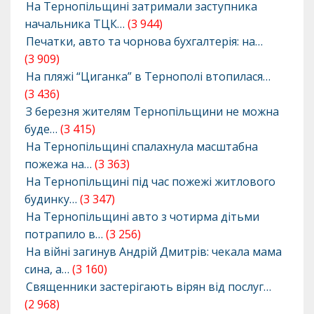
На Тернопільщині затримали заступника
начальника ТЦК…
(3 944)
Печатки, авто та чорнова бухгалтерія: на…
(3 909)
На пляжі “Циганка” в Тернополі втопилася…
(3 436)
З березня жителям Тернопільщини не можна
буде…
(3 415)
На Тернопільщині спалахнула масштабна
пожежа на…
(3 363)
На Тернопільщині під час пожежі житлового
будинку…
(3 347)
На Тернопільщині авто з чотирма дітьми
потрапило в…
(3 256)
На війні загинув Андрій Дмитрів: чекала мама
сина, а…
(3 160)
Священники застерігають вірян від послуг…
(2 968)