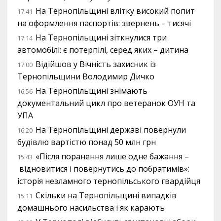
На Тернопільщині влітку високий попит
17:41
на оформлення паспортів: звернень – тисячі
На Тернопільщині зіткнулися три
17:14
автомобілі: є потерпілі, серед яких – дитина
Відійшов у Вічність захисник із
17:00
Тернопільщини Володимир Дичко
На Тернопільщині знімають
16:56
документальний цикл про ветеранок ОУН та
УПА
На Тернопільщині державі повернули
16:20
будівлю вартістю понад 50 млн грн
«Після поранення лише одне бажання –
15:43
відновитися і повернутись до побратимів»:
історія незламного тернопільського гвардійця
Скільки на Тернопільщині випадків
15:11
домашнього насильства і як карають