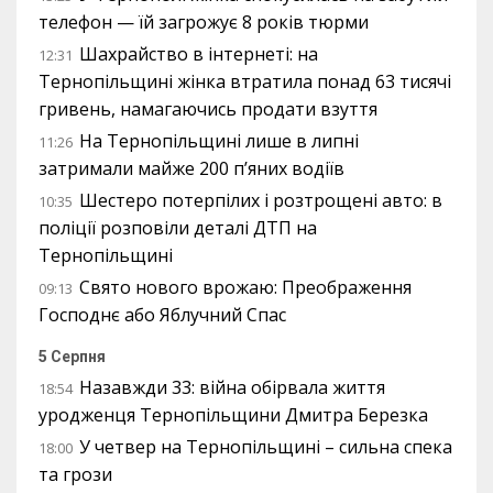
телефон — їй загрожує 8 років тюрми
Шахрайство в інтернеті: на
12:31
Тернопільщині жінка втратила понад 63 тисячі
гривень, намагаючись продати взуття
На Тернопільщині лише в липні
11:26
затримали майже 200 п’яних водіїв
Шестеро потерпілих і розтрощені авто: в
10:35
поліції розповіли деталі ДТП на
Тернопільщині
Свято нового врожаю: Преображення
09:13
Господнє або Яблучний Спас
5 Серпня
Назавжди 33: війна обірвала життя
18:54
уродженця Тернопільщини Дмитра Березка
У четвер на Тернопільщині – сильна спека
18:00
та грози