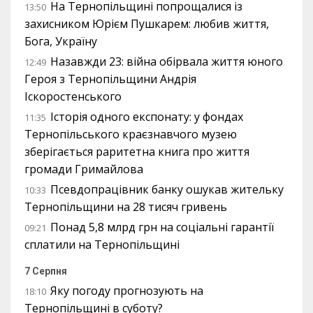
На Тернопільщині попрощалися із
13:50
захисником Юрієм Пушкарем: любив життя,
Бога, Україну
Назавжди 23: війна обірвала життя юного
12:49
Героя з Тернопільщини Андрія
Іскоростенського
Історія одного експонату: у фондах
11:35
Тернопільського краєзнавчого музею
зберігається раритетна книга про життя
громади Гримайлова
Псевдопрацівник банку ошукав жительку
10:33
Тернопільщини на 28 тисяч гривень
Понад 5,8 млрд грн на соціальні гарантії
09:21
сплатили на Тернопільщині
7 Серпня
Яку погоду прогнозують на
18:10
Тернопільщині в суботу?