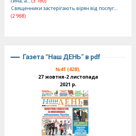
сина, а…
(3 160)
Священники застерігають вірян від послуг…
(2 968)
Газета “Наш ДЕНЬ” в pdf
№41 (428),
27 жовтня-2 листопада
2021 р.