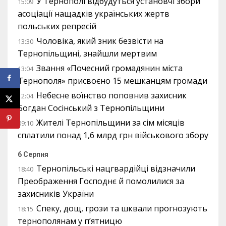
У Тернополі відбудуться установчі збори
15:09
асоціації нащадків українських жертв
польських репресій
Чоловіка, який зник безвісти на
13:30
Тернопільщині, знайшли мертвим
Звання «Почесний громадянин міста
13:04
Тернополя» присвоєно 15 мешканцям громади
Небесне воїнство поповнив захисник
12:04
Богдан Сосінський з Тернопільщини
Жителі Тернопільщини за сім місяців
09:10
сплатили понад 1,6 млрд грн військового збору
6 Серпня
Тернопільські нацгвардійці відзначили
18:40
Преображення Господнє й помолилися за
захисників України
Спеку, дощ, грози та шквали прогнозують
18:15
тернополянам у п’ятницю