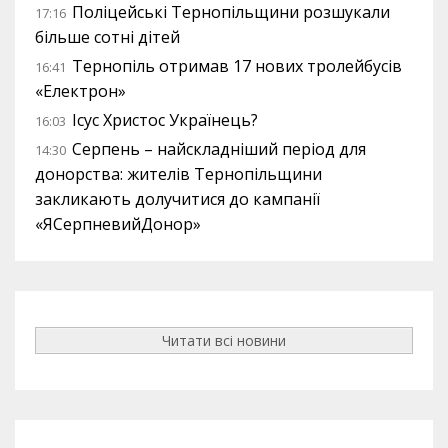
Поліцейські Тернопільщини розшукали
17:16
більше сотні дітей
Тернопіль отримав 17 нових тролейбусів
16:41
«Електрон»
Ісус Христос Українець?
16:03
Серпень – найскладніший період для
14:30
донорства: жителів Тернопільщини
закликають долучитися до кампанії
«ЯСерпневийДонор»
Читати всі новини