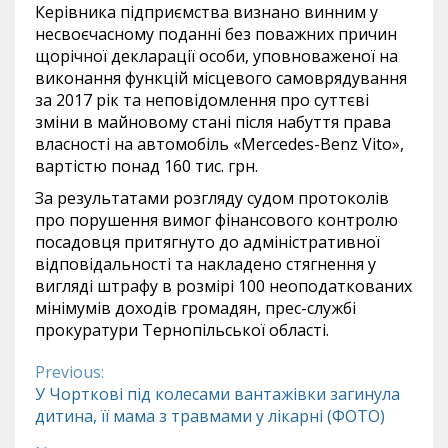
Керівника підприємства визнано винним у
несвоєчасному поданні без поважних причин
щорічної декларації особи, уповноваженої на
виконання функцій місцевого самоврядування
за 2017 рік та неповідомлення про суттєві
зміни в майновому стані після набуття права
власності на автомобіль «Mercedes-Benz Vito»,
вартістю понад 160 тис. грн.
За результатами розгляду судом протоколів
про порушення вимог фінансового контролю
посадовця притягнуто до адміністративної
відповідальності та накладено стягнення у
вигляді штрафу в розмірі 100 неоподаткованих
мінімумів доходів громадян, прес-службі
прокуратури Тернопільської області.
Previous:
Continue
У Чорткові під колесами вантажівки загинула
дитина, її мама з травмами у лікарні (ФОТО)
Reading