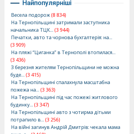
Найпопулярніші
Весела подорож
(8 834)
На Тернопільщині затримали заступника
начальника ТЦК…
(3 944)
Печатки, авто та чорнова бухгалтерія: на…
(3 909)
На пляжі “Циганка” в Тернополі втопилася…
(3 436)
З березня жителям Тернопільщини не можна
буде…
(3 415)
На Тернопільщині спалахнула масштабна
пожежа на…
(3 363)
На Тернопільщині під час пожежі житлового
будинку…
(3 347)
На Тернопільщині авто з чотирма дітьми
потрапило в…
(3 256)
На війні загинув Андрій Дмитрів: чекала мама