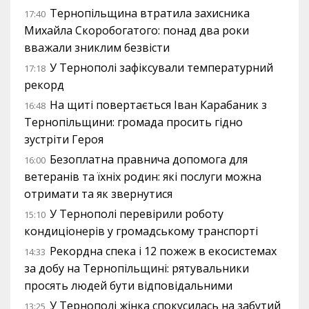
Тернопільщина втратила захисника
17:40
Михайла Скоробогатого: понад два роки
вважали зниклим безвісти
У Тернополі зафіксували температурний
17:18
рекорд
На щиті повертається Іван Карабаник з
16:48
Тернопільщини: громада просить гідно
зустріти Героя
Безоплатна правнича допомога для
16:00
ветеранів та їхніх родин: які послуги можна
отримати та як звернутися
У Тернополі перевірили роботу
15:10
кондиціонерів у громадському транспорті
Рекордна спека і 12 пожеж в екосистемах
14:33
за добу на Тернопільщині: рятувальники
просять людей бути відповідальними
У Тернополі жінка спокусилась на забутий
13:25