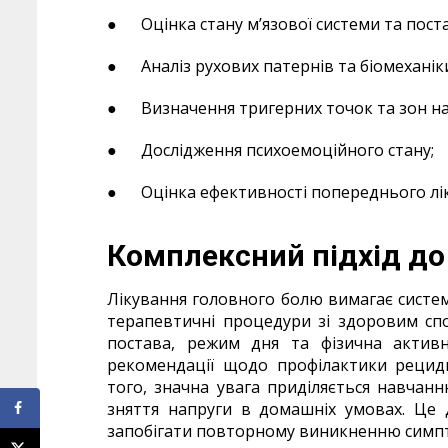
●
Оцінка стану м’язової системи та пост
●
Аналіз рухових патернів та біомеханіки
●
Визначення тригерних точок та зон н
●
Дослідження психоемоційного стану;
●
Оцінка ефективності попереднього лі
Комплексний підхід до
Лікування головного болю вимагає систе
терапевтичні процедури зі здоровим сп
постава, режим дня та фізична активні
рекомендації щодо профілактики рециди
того, значна увага приділяється навчан
зняття напруги в домашніх умовах. Це 
запобігати повторному виникненню симпт