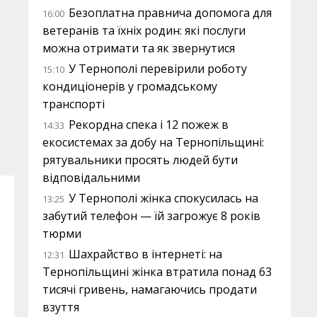
Безоплатна правнича допомога для
16:00
ветеранів та їхніх родин: які послуги
можна отримати та як звернутися
У Тернополі перевірили роботу
15:10
кондиціонерів у громадському
транспорті
Рекордна спека і 12 пожеж в
14:33
екосистемах за добу на Тернопільщині:
рятувальники просять людей бути
відповідальними
У Тернополі жінка спокусилась на
13:25
забутий телефон — їй загрожує 8 років
тюрми
Шахрайство в інтернеті: на
12:31
Тернопільщині жінка втратила понад 63
тисячі гривень, намагаючись продати
взуття