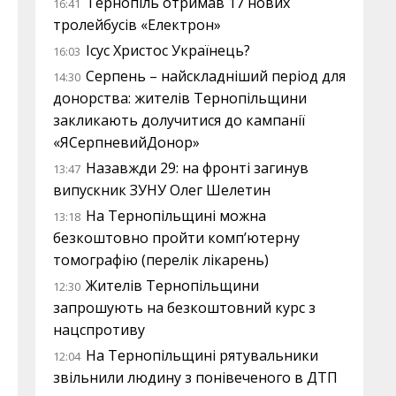
Тернопіль отримав 17 нових
16:41
тролейбусів «Електрон»
Ісус Христос Українець?
16:03
Серпень – найскладніший період для
14:30
донорства: жителів Тернопільщини
закликають долучитися до кампанії
«ЯСерпневийДонор»
Назавжди 29: на фронті загинув
13:47
випускник ЗУНУ Олег Шелетин
На Тернопільщині можна
13:18
безкоштовно пройти комп’ютерну
томографію (перелік лікарень)
Жителів Тернопільщини
12:30
запрошують на безкоштовний курс з
нацспротиву
На Тернопільщині рятувальники
12:04
звільнили людину з понівеченого в ДТП