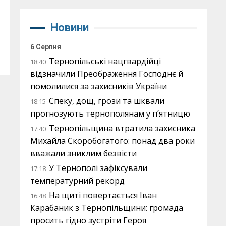
Новини
6 Серпня
Тернопільські нацгвардійці
18:40
відзначили Преображення Господнє й
помолилися за захисників України
Спеку, дощ, грози та шквали
18:15
прогнозують тернополянам у п’ятницю
Тернопільщина втратила захисника
17:40
Михайла Скоробогатого: понад два роки
вважали зниклим безвісти
У Тернополі зафіксували
17:18
температурний рекорд
На щиті повертається Іван
16:48
Карабаник з Тернопільщини: громада
просить гідно зустріти Героя