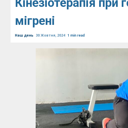
Кінезіотерапія при 
мігрені
Наш день
30 Жовтня, 2024
1 min read