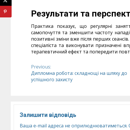
Результати та перспек
Практика показує, що регулярні заня
самопочуття та зменшити частоту нападів
позитивні зміни вже після перших сеансі
спеціаліста та виконувати призначені в
терапевтичний ефект та попередити повт
Previous:
Continue
Дипломна робота: складнощі на шляху до
успішного захисту
Reading
Залишити відповідь
Ваша e-mail адреса не оприлюднюватиметься.