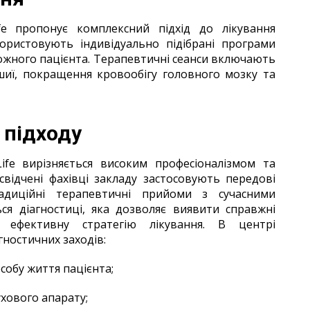
fe пропонує комплексний підхід до лікування
користовують індивідуально підібрані програми
 кожного пацієнта. Терапевтичні сеанси включають
 шиї, покращення кровообігу головного мозку та
 підходу
Life вирізняється високим професіоналізмом та
свідчені фахівці закладу застосовують передові
адиційні терапевтичні прийоми з сучасними
ься діагностиці, яка дозволяє виявити справжні
ефективну стратегію лікування. В центрі
ностичних заходів:
собу життя пацієнта;
хового апарату;