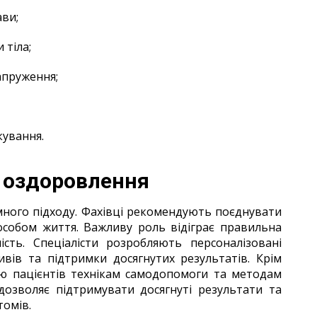
ави;
 тіла;
апруження;
кування.
 оздоровлення
много підходу. Фахівці рекомендують поєднувати
особом життя. Важливу роль відіграє правильна
сть. Спеціалісти розробляють персоналізовані
вів та підтримки досягнутих результатів. Крім
ню пацієнтів технікам самодопомоги та методам
дозволяє підтримувати досягнуті результати та
омів.