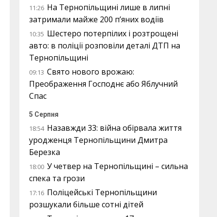
На Тернопільщині лише в липні
11:26
затримали майже 200 п’яних водіїв
Шестеро потерпілих і розтрощені
10:35
авто: в поліції розповіли деталі ДТП на
Тернопільщині
Свято нового врожаю:
09:13
Преображення Господнє або Яблучний
Спас
5 Серпня
Назавжди 33: війна обірвала життя
18:54
уродженця Тернопільщини Дмитра
Березка
У четвер на Тернопільщині – сильна
18:00
спека та грози
Поліцейські Тернопільщини
17:16
розшукали більше сотні дітей