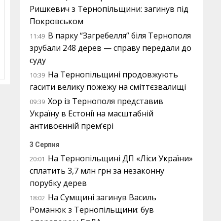
Ришкевич з Тернопільщини: загинув під
Покровськом
В парку “Загребелля” біля Тернополя
11:49
зрубали 248 дерев — справу передали до
суду
На Тернопільщині продовжують
10:39
гасити велику пожежу на сміттєзвалищі
Хор із Тернополя представив
09:39
Україну в Естонії на масштабній
антивоєнній прем’єрі
3 Серпня
На Тернопільщині ДП «Ліси України»
20:01
сплатить 3,7 млн грн за незаконну
порубку дерев
На Сумщині загинув Василь
18:02
Романюк з Тернопільщини: був