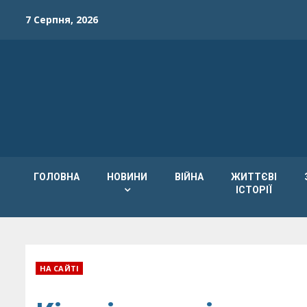
Skip
7 Серпня, 2026
to
content
ГОЛОВНА
НОВИНИ
ВІЙНА
ЖИТТЄВІ
ІСТОРІЇ
НА САЙТІ