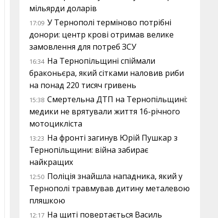
мільярди доларів
У Тернополі терміново потрібні
17:09
донори: центр крові отримав велике
замовлення для потреб ЗСУ
На Тернопільщині спіймали
16:34
браконьєра, який сітками наловив риби
на понад 220 тисяч гривень
Смертельна ДТП на Тернопільщині:
15:38
медики не врятували життя 16-річного
мотоцикліста
На фронті загинув Юрій Пушкар з
13:23
Тернопільщини: війна забирає
найкращих
Поліція знайшла нападника, який у
12:50
Тернополі травмував дитину металевою
пляшкою
На щиті повертається Василь
12:17