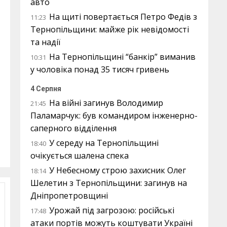
авто
На щиті повертається Петро Федів з
11:23
Тернопільщини: майже рік невідомості
та надії
На Тернопільщині “банкір” виманив
10:31
у чоловіка понад 35 тисяч гривень
4 Серпня
На війні загинув Володимир
21:45
Паламарчук: був командиром інженерно-
саперного відділення
У середу на Тернопільщині
18:40
очікується шалена спека
У Небесному строю захисник Олег
18:14
Шелетин з Тернопільщини: загинув на
Дніпропетровщині
Урожай під загрозою: російські
17:48
атаки портів можуть коштувати Україні