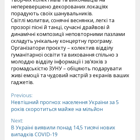
неперевершено декорованих локаціях
порадують своїх шанувальників.
Світлі молитви, сонячні веснянки, легкі та
прозорі пісні й танці, сучасні драйвові й
динамічні композиції неповторними пазлами
складуть унікальну концертну програму.
Організатори проєкту – колектив відділу
гуманітарної освіти та виховання спільно з
молоддю відділу інформації і зв’язків з
громадськістю ЗУНУ – обіцяють подарувати
живі емоції та чудовий настрій з екранів ваших
гаджетів.
Previous:
Continue
Невтішний прогноз: населення України за 5
років скоротиться майже на мільйон
Reading
Next:
В Україні виявили понад 14,5 тисячі нових
випадків COVID-19