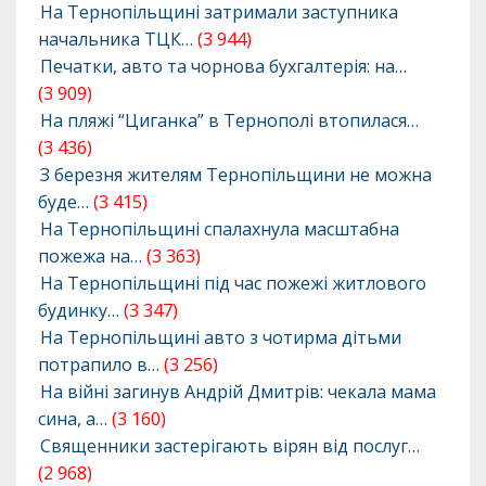
На Тернопільщині затримали заступника
начальника ТЦК…
(3 944)
Печатки, авто та чорнова бухгалтерія: на…
(3 909)
На пляжі “Циганка” в Тернополі втопилася…
(3 436)
З березня жителям Тернопільщини не можна
буде…
(3 415)
На Тернопільщині спалахнула масштабна
пожежа на…
(3 363)
На Тернопільщині під час пожежі житлового
будинку…
(3 347)
На Тернопільщині авто з чотирма дітьми
потрапило в…
(3 256)
На війні загинув Андрій Дмитрів: чекала мама
сина, а…
(3 160)
Священники застерігають вірян від послуг…
(2 968)