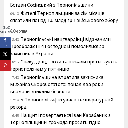
Богдан Сосінський з Тернопільщини
Жителі Тернопільщини за сім місяців
09:10
сплатили понад 1,6 млрд грн військового збору
152
6 Серпня
SHARES
Тернопільські нацгвардійці відзначили
18:40
152
Преображення Господнє й помолилися за
захисників України
Спеку, дощ, грози та шквали прогнозують
18:15
тернополянам у п’ятницю
Тернопільщина втратила захисника
17:40
Михайла Скоробогатого: понад два роки
вважали зниклим безвісти
У Тернополі зафіксували температурний
17:18
рекорд
На щиті повертається Іван Карабаник з
16:48
Тернопільщини: громада просить гідно