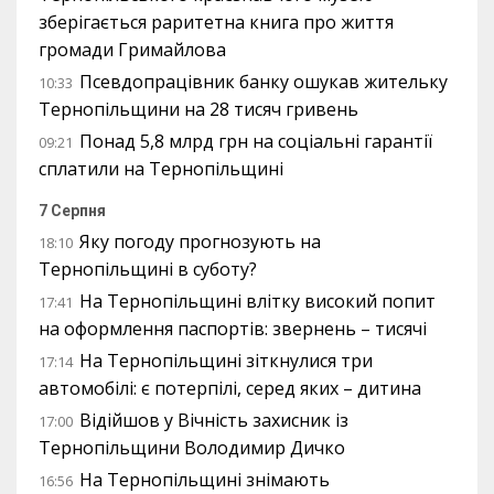
зберігається раритетна книга про життя
громади Гримайлова
Псевдопрацівник банку ошукав жительку
10:33
Тернопільщини на 28 тисяч гривень
Понад 5,8 млрд грн на соціальні гарантії
09:21
сплатили на Тернопільщині
7 Серпня
Яку погоду прогнозують на
18:10
Тернопільщині в суботу?
На Тернопільщині влітку високий попит
17:41
на оформлення паспортів: звернень – тисячі
На Тернопільщині зіткнулися три
17:14
автомобілі: є потерпілі, серед яких – дитина
Відійшов у Вічність захисник із
17:00
Тернопільщини Володимир Дичко
На Тернопільщині знімають
16:56