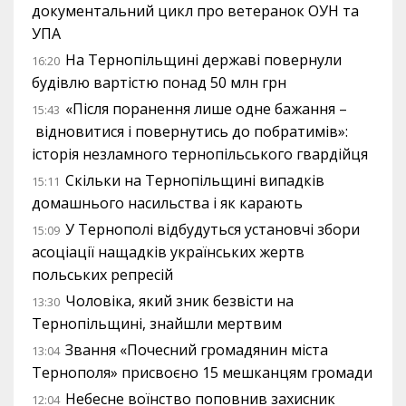
документальний цикл про ветеранок ОУН та
УПА
На Тернопільщині державі повернули
16:20
будівлю вартістю понад 50 млн грн
«Після поранення лише одне бажання –
15:43
відновитися і повернутись до побратимів»:
історія незламного тернопільського гвардійця
Скільки на Тернопільщині випадків
15:11
домашнього насильства і як карають
У Тернополі відбудуться установчі збори
15:09
асоціації нащадків українських жертв
польських репресій
Чоловіка, який зник безвісти на
13:30
Тернопільщині, знайшли мертвим
Звання «Почесний громадянин міста
13:04
Тернополя» присвоєно 15 мешканцям громади
Небесне воїнство поповнив захисник
12:04