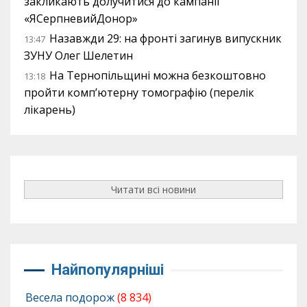
закликають долучитися до кампанії
«ЯСерпневийДонор»
Назавжди 29: на фронті загинув випускник
13:47
ЗУНУ Олег Шелетин
На Тернопільщині можна безкоштовно
13:18
пройти комп’ютерну томографію (перелік
лікарень)
Читати всі новини
Найпопулярніші
Весела подорож
(8 834)