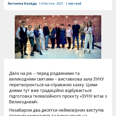
Антоніна Коляда
14 Квітня, 2021
1 min read
Двічі на рік – перед різдвяними та
великодніми святами – виставкова зала ЗУНУ
перетворюється на справжню казку. Цими
днями тут вже традиційно відбувається
підготовка телевізійного проєкту «ЗУНУ вітає з
Великоднем!».
Незабаром два десятки неймовірних виступів
творчих колективів та виконавців на