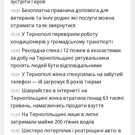
зустріти Героя
Безоплатна правнича допомога для
16:00
ветеранів та їхніх родин: які послуги можна
отримати та як звернутися
У Тернополі перевірили роботу
15:10
кондиціонерів у громадському транспорті
Рекордна спека і 12 пожеж в екосистемах
14:33
за добу на Тернопільщині: рятувальники
просять людей бути відповідальними
У Тернополі жінка спокусилась на забутий
13:25
телефон — їй загрожує 8 років тюрми
Шахрайство в інтернеті: на
12:31
Тернопільщині жінка втратила понад 63 тисячі
гривень, намагаючись продати взуття
На Тернопільщині лише в липні
11:26
затримали майже 200 п’яних водіїв
Шестеро потерпілих і розтрощені авто: в
10:35