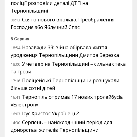
поліції розповіли деталі ДТП на
Тернопільщині
Свято нового врожаю: Преображення
09:13
Господнє або Яблучний Спас
5 Серпня
Назавжди 33: війна обірвала життя
18:54
уродженця Тернопільщини Дмитра Березка
У четвер на Тернопільщині – сильна спека
18:00
та грози
Поліцейські Тернопільщини розшукали
17:16
більше сотні дітей
Тернопіль отримав 17 нових тролейбусів
16:41
«Електрон»
Ісус Христос Українець?
16:03
Серпень – найскладніший період для
14:30
донорства: жителів Тернопільщини