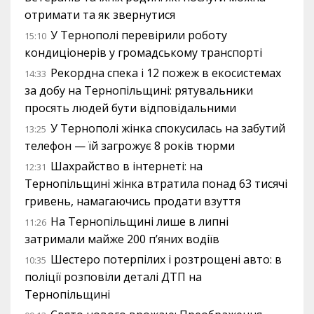
отримати та як звернутися
У Тернополі перевірили роботу
15:10
кондиціонерів у громадському транспорті
Рекордна спека і 12 пожеж в екосистемах
14:33
за добу на Тернопільщині: рятувальники
просять людей бути відповідальними
У Тернополі жінка спокусилась на забутий
13:25
телефон — їй загрожує 8 років тюрми
Шахрайство в інтернеті: на
12:31
Тернопільщині жінка втратила понад 63 тисячі
гривень, намагаючись продати взуття
На Тернопільщині лише в липні
11:26
затримали майже 200 п’яних водіїв
Шестеро потерпілих і розтрощені авто: в
10:35
поліції розповіли деталі ДТП на
Тернопільщині