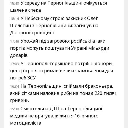
У середу на Тернопільщині очікується
18:40
шалена спека
У Небесному строю захисник Олег
18:14
Шелетин з Тернопільщини: загинув на
Дніпропетровщині
Урожай під загрозою: російські атаки
17:48
портів можуть коштувати Україні мільярди
доларів
У Тернополі терміново потрібні донори:
17:09
центр крові отримав велике замовлення для
потреб ЗСУ
На Тернопільщині спіймали браконьєра,
16:34
який сітками наловив риби на понад 220 тисяч
гривень
Смертельна ДТП на Тернопільщині:
15:38
медики не врятували життя 16-річного
мотоцикліста