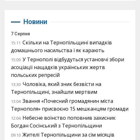
Новини
7 Серпня
Скільки на Тернопільщині випадків
15:11
домашнього насильства і як карають
У Тернополі відбудуться установчі збори
15:09
асоціації нащадків українських жертв
польських репресій
Чоловіка, який зник безвісти на
13:30
Тернопільщині, знайшли мертвим
Звання «Почесний громадянин міста
13:04
Тернополя» присвоєно 15 мешканцям громади
Небесне воїнство поповнив захисник
12:04
Богдан Сосінський з Тернопільщини
Жителі Тернопільщини за сім місяців
09:10