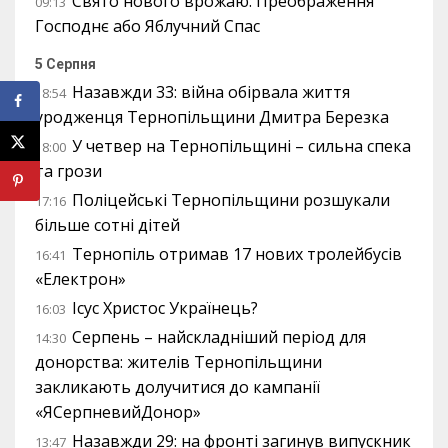
Свято нового врожаю: Преображення
09:13
Господнє або Яблучний Спас
5 Серпня
Назавжди 33: війна обірвала життя
18:54
уродженця Тернопільщини Дмитра Березка
У четвер на Тернопільщині – сильна спека
18:00
та грози
Поліцейські Тернопільщини розшукали
17:16
більше сотні дітей
Тернопіль отримав 17 нових тролейбусів
16:41
«Електрон»
Ісус Христос Українець?
16:03
Серпень – найскладніший період для
14:30
донорства: жителів Тернопільщини
закликають долучитися до кампанії
«ЯСерпневийДонор»
Назавжди 29: на фронті загинув випускник
13:47