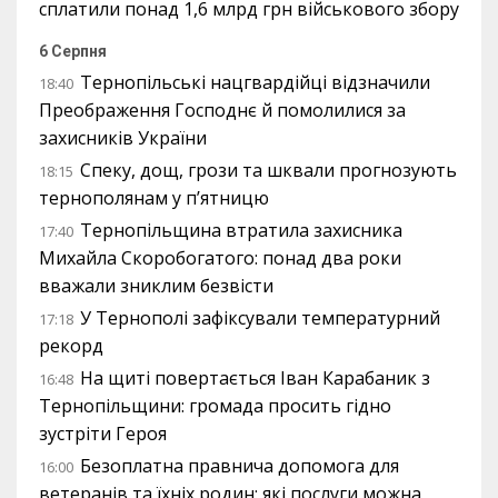
сплатили понад 1,6 млрд грн військового збору
6 Серпня
Тернопільські нацгвардійці відзначили
18:40
Преображення Господнє й помолилися за
захисників України
Спеку, дощ, грози та шквали прогнозують
18:15
тернополянам у п’ятницю
Тернопільщина втратила захисника
17:40
Михайла Скоробогатого: понад два роки
вважали зниклим безвісти
У Тернополі зафіксували температурний
17:18
рекорд
На щиті повертається Іван Карабаник з
16:48
Тернопільщини: громада просить гідно
зустріти Героя
Безоплатна правнича допомога для
16:00
ветеранів та їхніх родин: які послуги можна