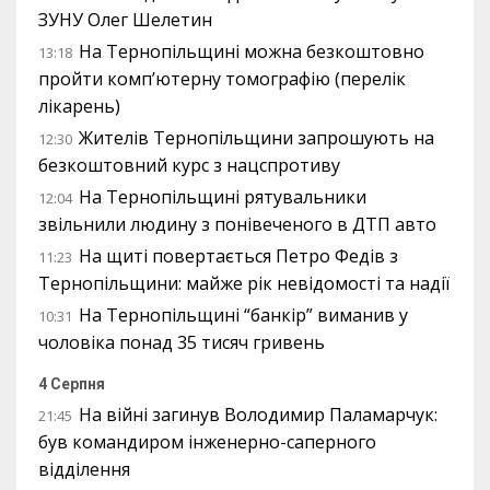
ЗУНУ Олег Шелетин
На Тернопільщині можна безкоштовно
13:18
пройти комп’ютерну томографію (перелік
лікарень)
Жителів Тернопільщини запрошують на
12:30
безкоштовний курс з нацспротиву
На Тернопільщині рятувальники
12:04
звільнили людину з понівеченого в ДТП авто
На щиті повертається Петро Федів з
11:23
Тернопільщини: майже рік невідомості та надії
На Тернопільщині “банкір” виманив у
10:31
чоловіка понад 35 тисяч гривень
4 Серпня
На війні загинув Володимир Паламарчук:
21:45
був командиром інженерно-саперного
відділення