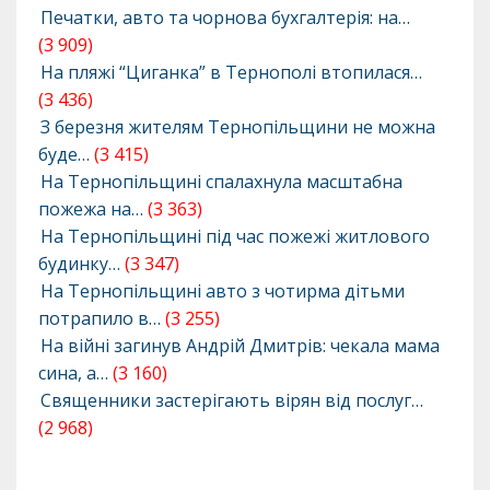
Печатки, авто та чорнова бухгалтерія: на…
(3 909)
На пляжі “Циганка” в Тернополі втопилася…
(3 436)
З березня жителям Тернопільщини не можна
буде…
(3 415)
На Тернопільщині спалахнула масштабна
пожежа на…
(3 363)
На Тернопільщині під час пожежі житлового
будинку…
(3 347)
На Тернопільщині авто з чотирма дітьми
потрапило в…
(3 255)
На війні загинув Андрій Дмитрів: чекала мама
сина, а…
(3 160)
Священники застерігають вірян від послуг…
(2 968)