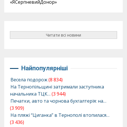
«ЯСерпневийДонор»
Читати всі новини
Найпопулярніші
Весела подорож
(8 834)
На Тернопільщині затримали заступника
начальника ТЦК…
(3 944)
Печатки, авто та чорнова бухгалтерія: на…
(3 909)
На пляжі “Циганка” в Тернополі втопилася…
(3 436)