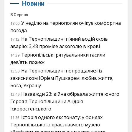
Новини
8 Серпня
У неділю на тернополян очікує комфортна
18:00
погода
На Тернопільщині п’яний водій скоїв
17:12
аварію: 3,48 проміле алкоголю в крові
Тернопільські рятувальники гасили
14:39
дев’ять пожеж
На Тернопільщині попрощалися із
13:50
захисником Юрієм Пушкарем: любив життя,
Бога, Україну
Назавжди 23: війна обірвала життя юного
12:49
Героя з Тернопільщини Андрія
Іскоростенського
Історія одного експонату: у фондах
11:35
Тернопільського краєзнавчого музею