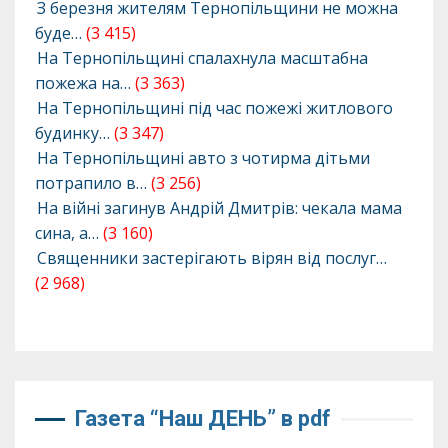
З березня жителям Тернопільщини не можна
буде…
(3 415)
На Тернопільщині спалахнула масштабна
пожежа на…
(3 363)
На Тернопільщині під час пожежі житлового
будинку…
(3 347)
На Тернопільщині авто з чотирма дітьми
потрапило в…
(3 256)
На війні загинув Андрій Дмитрів: чекала мама
сина, а…
(3 160)
Священники застерігають вірян від послуг…
(2 968)
Газета “Наш ДЕНЬ” в pdf