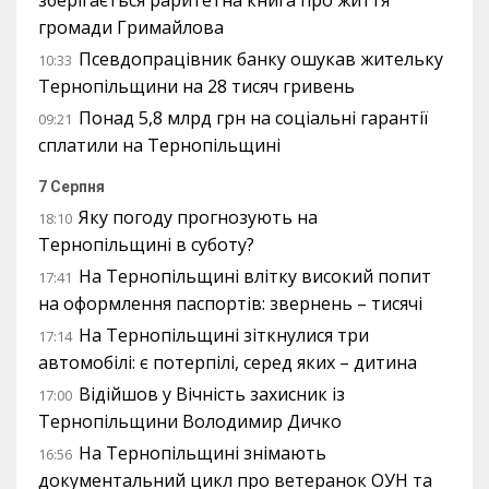
зберігається раритетна книга про життя
громади Гримайлова
Псевдопрацівник банку ошукав жительку
10:33
Тернопільщини на 28 тисяч гривень
Понад 5,8 млрд грн на соціальні гарантії
09:21
сплатили на Тернопільщині
7 Серпня
Яку погоду прогнозують на
18:10
Тернопільщині в суботу?
На Тернопільщині влітку високий попит
17:41
на оформлення паспортів: звернень – тисячі
На Тернопільщині зіткнулися три
17:14
автомобілі: є потерпілі, серед яких – дитина
Відійшов у Вічність захисник із
17:00
Тернопільщини Володимир Дичко
На Тернопільщині знімають
16:56
документальний цикл про ветеранок ОУН та