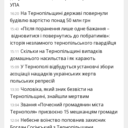
УПА
На Тернопільщині державі повернули
16:20
будівлю вартістю понад 50 млн грн
«Після поранення лише одне бажання –
15:43
відновитися і повернутись до побратимів»:
історія незламного тернопільського гвардійця
Скільки на Тернопільщині випадків
15:11
домашнього насильства і як карають
У Тернополі відбудуться установчі збори
15:09
асоціації нащадків українських жертв
польських репресій
Чоловіка, який зник безвісти на
13:30
Тернопільщині, знайшли мертвим
Звання «Почесний громадянин міста
13:04
Тернополя» присвоєно 15 мешканцям громади
Небесне воїнство поповнив захисник
12:04
Богдан Сосінський з Тернопільщини