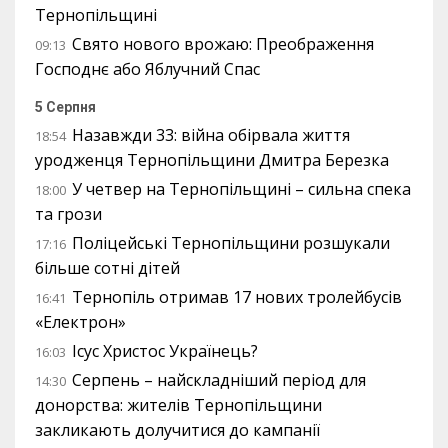
Тернопільщині
Свято нового врожаю: Преображення
09:13
Господнє або Яблучний Спас
5 Серпня
Назавжди 33: війна обірвала життя
18:54
уродженця Тернопільщини Дмитра Березка
У четвер на Тернопільщині – сильна спека
18:00
та грози
Поліцейські Тернопільщини розшукали
17:16
більше сотні дітей
Тернопіль отримав 17 нових тролейбусів
16:41
«Електрон»
Ісус Христос Українець?
16:03
Серпень – найскладніший період для
14:30
донорства: жителів Тернопільщини
закликають долучитися до кампанії