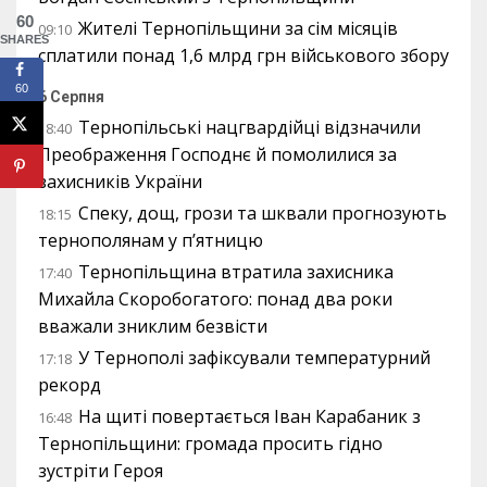
60
Жителі Тернопільщини за сім місяців
09:10
SHARES
сплатили понад 1,6 млрд грн військового збору
60
6 Серпня
Тернопільські нацгвардійці відзначили
18:40
Преображення Господнє й помолилися за
захисників України
Спеку, дощ, грози та шквали прогнозують
18:15
тернополянам у п’ятницю
Тернопільщина втратила захисника
17:40
Михайла Скоробогатого: понад два роки
вважали зниклим безвісти
У Тернополі зафіксували температурний
17:18
рекорд
На щиті повертається Іван Карабаник з
16:48
Тернопільщини: громада просить гідно
зустріти Героя