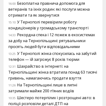
Безоплатна правнича допомога для
16:00
ветеранів та їхніх родин: які послуги можна
отримати та як звернутися
У Тернополі перевірили роботу
15:10
кондиціонерів у громадському транспорті
Рекордна спека і 12 пожеж в екосистемах
14:33
за добу на Тернопільщині: рятувальники
просять людей бути відповідальними
У Тернополі жінка спокусилась на забутий
13:25
телефон — їй загрожує 8 років тюрми
Шахрайство в інтернеті: на
12:31
Тернопільщині жінка втратила понад 63 тисячі
гривень, намагаючись продати взуття
На Тернопільщині лише в липні
11:26
затримали майже 200 п’яних водіїв
Шестеро потерпілих і розтрощені авто: в
10:35
поліції розповіли деталі ДТП на