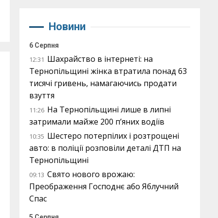
Новини
6 Серпня
Шахрайство в інтернеті: на
12:31
Тернопільщині жінка втратила понад 63
тисячі гривень, намагаючись продати
взуття
На Тернопільщині лише в липні
11:26
затримали майже 200 п’яних водіїв
Шестеро потерпілих і розтрощені
10:35
авто: в поліції розповіли деталі ДТП на
Тернопільщині
Свято нового врожаю:
09:13
Преображення Господнє або Яблучний
Спас
5 Серпня