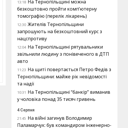
На Тернопільщині можна
13:18
безкоштовно пройти комп’ютерну
томографію (перелік лікарень)
Жителів Тернопільщини
12:30
запрошують на безкоштовний курс з
нацспротиву
На Тернопільщині рятувальники
12:04
звільнили людину з понівеченого в ДТП
авто
На щиті повертається Петро Федів з
11:23
Тернопільщини: майже рік невідомості
та надії
На Тернопільщині “банкір” виманив
10:31
у чоловіка понад 35 тисяч гривень
4 Серпня
На війні загинув Володимир
21:45
Паламарчук: був командиром інженерно-