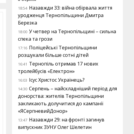
Назавжди 33: війна обірвала життя
18:54
уродженця Тернопільщини Дмитра
Березка
У четвер на Тернопільщині – сильна
18:00
спека та грози
Поліцейські Тернопільщини
17:16
розшукали більше сотні дітей
Тернопіль отримав 17 нових
16:41
тролейбусів «Електрон»
Ісус Христос Українець?
16:03
Серпень – найскладніший період для
14:30
донорства: жителів Тернопільщини
закликають долучитися до кампанії
«ЯСерпневийДонор»
Назавжди 29: на фронті загинув
13:47
випускник ЗУНУ Олег Шелетин