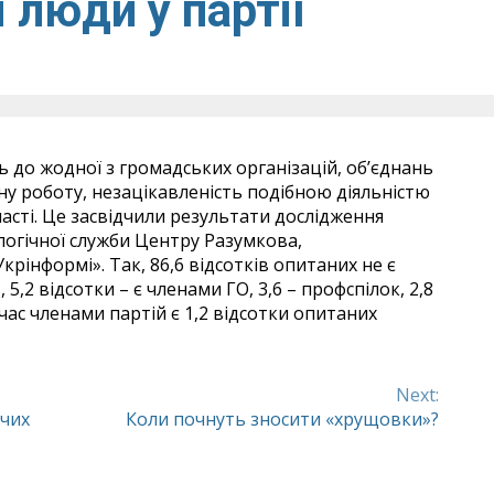
 люди у партії
 до жодної з громадських організацій, об’єднань
атну роботу, незацікавленість подібною діяльністю
часті. Це засвідчили результати дослідження
логічної служби Центру Разумкова,
крінформі». Так, 86,6 відсотків опитаних не є
,2 відсотки – є членами ГО, 3,6 – профспілок, 2,8
час членами партій є 1,2 відсотки опитаних
Next:
жчих
Коли почнуть зносити «хрущовки»?