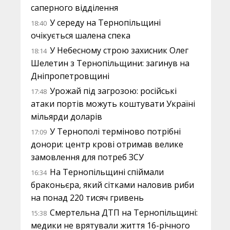
саперного відділення
У середу на Тернопільщині
18:40
очікується шалена спека
У Небесному строю захисник Олег
18:14
Шелетин з Тернопільщини: загинув на
Дніпропетровщині
Урожай під загрозою: російські
17:48
атаки портів можуть коштувати Україні
мільярди доларів
У Тернополі терміново потрібні
17:09
донори: центр крові отримав велике
замовлення для потреб ЗСУ
На Тернопільщині спіймали
16:34
браконьєра, який сітками наловив риби
на понад 220 тисяч гривень
Смертельна ДТП на Тернопільщині:
15:38
медики не врятували життя 16-річного