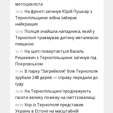
мотоцикліста
На фронті загинув Юрій Пушкар з
13:23
Тернопільщини: війна забирає
найкращих
Поліція знайшла нападника, який у
12:50
Тернополі травмував дитину металевою
пляшкою
На щиті повертається Василь
12:17
Ришкевич з Тернопільщини: загинув під
Покровськом
В парку “Загребелля” біля Тернополя
11:49
зрубали 248 дерев — справу передали до
суду
На Тернопільщині продовжують
10:39
гасити велику пожежу на сміттєзвалищі
Хор із Тернополя представив
09:39
Україну в Естонії на масштабній