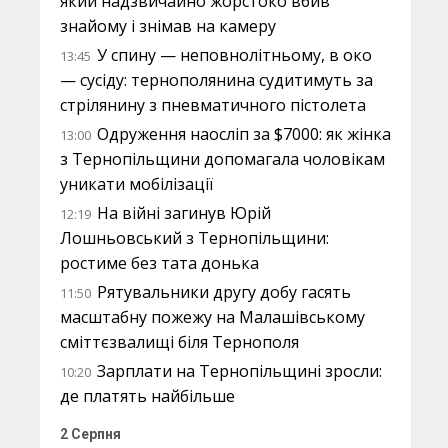
який надзвичайно жорстоко вбив
знайому і знімав на камеру
У спину — неповнолітньому, в око
13:45
— сусіду: тернополянина судитимуть за
стрілянину з пневматичного пістолета
Одруження наосліп за $7000: як жінка
13:00
з Тернопільщини допомагала чоловікам
уникати мобілізації
На війні загинув Юрій
12:19
Лошньовський з Тернопільщини:
ростиме без тата донька
Рятувальники другу добу гасять
11:50
масштабну пожежу на Малашівському
сміттєзвалищі біля Тернополя
Зарплати на Тернопільщині зросли:
10:20
де платять найбільше
2 Серпня