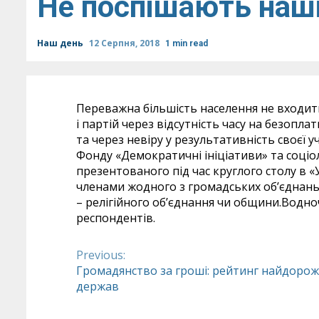
Не поспішають наші
Наш день
12 Серпня, 2018
1 min read
Переважна більшість населення не входить
і партій через відсутність часу на безопл
та через невіру у результативність своєї у
Фонду «Демократичні ініціативи» та соціо
презентованого під час круглого столу в «У
членами жодного з громадських об’єднань, 5
– релігійного об’єднання чи общини.Водно
респондентів.
Previous:
Continue
Громадянство за гроші: рейтинг найдоро
держав
Reading