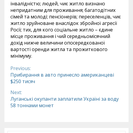
інвалідністю; людей, чиє житло визнано
непридатним для проживання; багатодітних
сімей та молоді; пенсіонерів; переселенців, чиє
житло зруйноване внаслідок збройної агресії
Росії; тих, для кого соціальне житло – єдине
місце проживання і чий середньомісячний
дохід нижче величини опосередкованої
вартості оренди житла та прожиткового
мінімуму.
Previous:
Continue
Прибирання в авто принесло американцеві
$250 тисяч
Reading
Next:
Луганські окупанти заплатили Україні за воду
58 тоннами монет