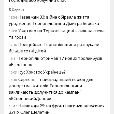
Господнє або Яблучний Спас
5 Серпня
Назавжди 33: війна обірвала життя
18:54
уродженця Тернопільщини Дмитра Березка
У четвер на Тернопільщині – сильна спека
18:00
та грози
Поліцейські Тернопільщини розшукали
17:16
більше сотні дітей
Тернопіль отримав 17 нових тролейбусів
16:41
«Електрон»
Ісус Христос Українець?
16:03
Серпень – найскладніший період для
14:30
донорства: жителів Тернопільщини
закликають долучитися до кампанії
«ЯСерпневийДонор»
Назавжди 29: на фронті загинув випускник
13:47
ЗУНУ Олег Шелетин