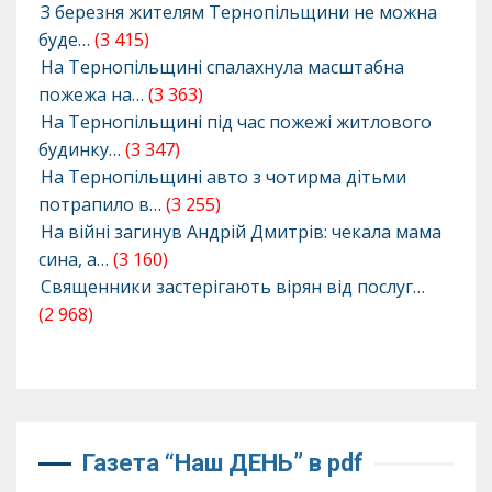
З березня жителям Тернопільщини не можна
буде…
(3 415)
На Тернопільщині спалахнула масштабна
пожежа на…
(3 363)
На Тернопільщині під час пожежі житлового
будинку…
(3 347)
На Тернопільщині авто з чотирма дітьми
потрапило в…
(3 255)
На війні загинув Андрій Дмитрів: чекала мама
сина, а…
(3 160)
Священники застерігають вірян від послуг…
(2 968)
Газета “Наш ДЕНЬ” в pdf