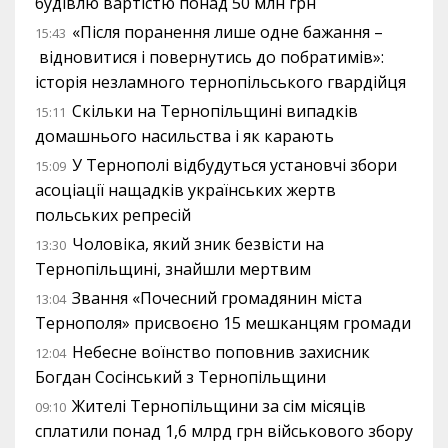
будівлю вартістю понад 50 млн грн
«Після поранення лише одне бажання –
15:43
відновитися і повернутись до побратимів»:
історія незламного тернопільського гвардійця
Скільки на Тернопільщині випадків
15:11
домашнього насильства і як карають
У Тернополі відбудуться установчі збори
15:09
асоціації нащадків українських жертв
польських репресій
Чоловіка, який зник безвісти на
13:30
Тернопільщині, знайшли мертвим
Звання «Почесний громадянин міста
13:04
Тернополя» присвоєно 15 мешканцям громади
Небесне воїнство поповнив захисник
12:04
Богдан Сосінський з Тернопільщини
Жителі Тернопільщини за сім місяців
09:10
сплатили понад 1,6 млрд грн військового збору