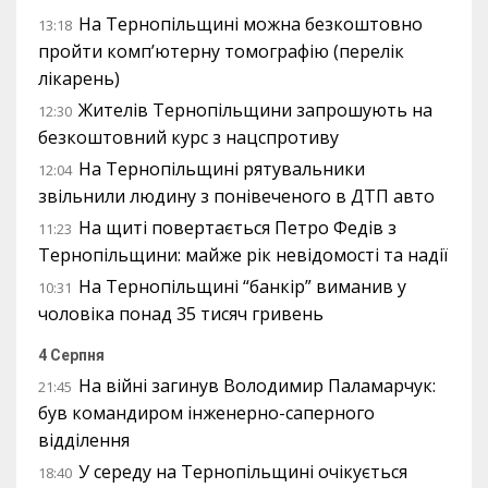
На Тернопільщині можна безкоштовно
13:18
пройти комп’ютерну томографію (перелік
лікарень)
Жителів Тернопільщини запрошують на
12:30
безкоштовний курс з нацспротиву
На Тернопільщині рятувальники
12:04
звільнили людину з понівеченого в ДТП авто
На щиті повертається Петро Федів з
11:23
Тернопільщини: майже рік невідомості та надії
На Тернопільщині “банкір” виманив у
10:31
чоловіка понад 35 тисяч гривень
4 Серпня
На війні загинув Володимир Паламарчук:
21:45
був командиром інженерно-саперного
відділення
У середу на Тернопільщині очікується
18:40