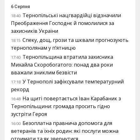
6 Серпня
Тернопільські нацгвардійці відзначили
18:40
Преображення Господнє й помолилися за
захисників України
Спеку, дощ, грози та шквали прогнозують
18:15
тернополянам у п’ятницю
Тернопільщина втратила захисника
17:40
Михайла Скоробогатого: понад два роки
вважали зниклим безвісти
У Тернополі зафіксували температурний
17:18
рекорд
На щиті повертається Іван Карабаник з
16:48
Тернопільщини: громада просить гідно
зустріти Героя
Безоплатна правнича допомога для
16:00
ветеранів та їхніх родин: які послуги можна
отримати та як звернутися