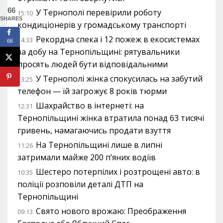
66
У Тернополі перевірили роботу
15:10
SHARES
кондиціонерів у громадському транспорті
Рекордна спека і 12 пожеж в екосистемах
14:33
66
за добу на Тернопільщині: рятувальники
просять людей бути відповідальними
У Тернополі жінка спокусилась на забутий
13:25
телефон — їй загрожує 8 років тюрми
Шахрайство в інтернеті: на
12:31
Тернопільщині жінка втратила понад 63 тисячі
гривень, намагаючись продати взуття
На Тернопільщині лише в липні
11:26
затримали майже 200 п’яних водіїв
Шестеро потерпілих і розтрощені авто: в
10:35
поліції розповіли деталі ДТП на
Тернопільщині
Свято нового врожаю: Преображення
09:13