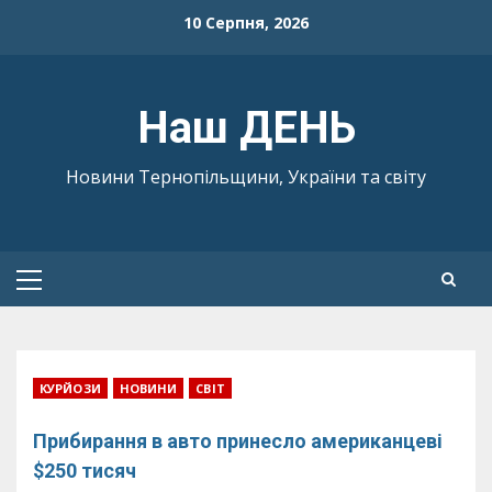
Skip
10 Серпня, 2026
to
content
Наш ДЕНЬ
Новини Тернопільщини, України та світу
Primary
Menu
КУРЙОЗИ
НОВИНИ
СВІТ
Прибирання в авто принесло американцеві
$250 тисяч