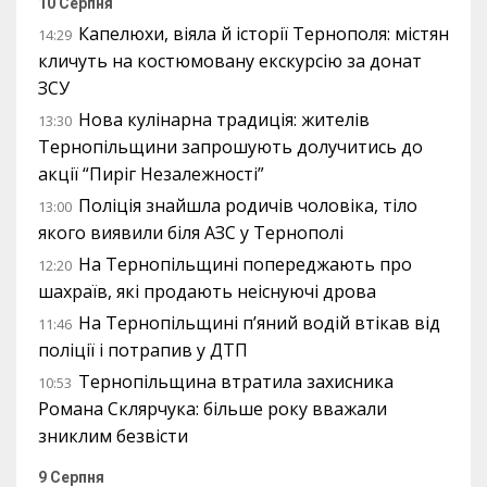
10 Серпня
Капелюхи, віяла й історії Тернополя: містян
14:29
кличуть на костюмовану екскурсію за донат
ЗСУ
Нова кулінарна традиція: жителів
13:30
Тернопільщини запрошують долучитись до
акції “Пиріг Незалежності”
Поліція знайшла родичів чоловіка, тіло
13:00
якого виявили біля АЗС у Тернополі
На Тернопільщині попереджають про
12:20
шахраїв, які продають неіснуючі дрова
На Тернопільщині п’яний водій втікав від
11:46
поліції і потрапив у ДТП
Тернопільщина втратила захисника
10:53
Романа Склярчука: більше року вважали
зниклим безвісти
9 Серпня