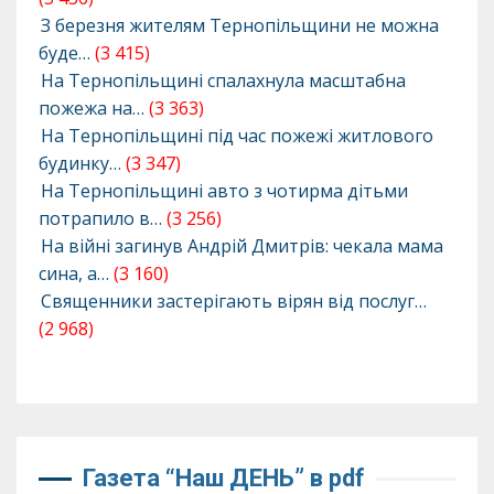
З березня жителям Тернопільщини не можна
буде…
(3 415)
На Тернопільщині спалахнула масштабна
пожежа на…
(3 363)
На Тернопільщині під час пожежі житлового
будинку…
(3 347)
На Тернопільщині авто з чотирма дітьми
потрапило в…
(3 256)
На війні загинув Андрій Дмитрів: чекала мама
сина, а…
(3 160)
Священники застерігають вірян від послуг…
(2 968)
Газета “Наш ДЕНЬ” в pdf