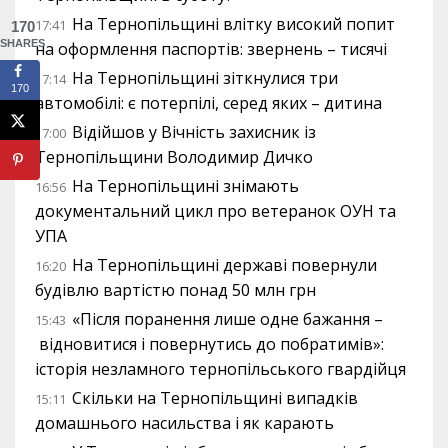
На Тернопільщині влітку високий попит
17:41
170
SHARES
на оформлення паспортів: звернень – тисячі
На Тернопільщині зіткнулися три
17:14
170
автомобілі: є потерпілі, серед яких – дитина
Відійшов у Вічність захисник із
17:00
Тернопільщини Володимир Дичко
На Тернопільщині знімають
16:56
документальний цикл про ветеранок ОУН та
УПА
На Тернопільщині державі повернули
16:20
будівлю вартістю понад 50 млн грн
«Після поранення лише одне бажання –
15:43
відновитися і повернутись до побратимів»:
історія незламного тернопільського гвардійця
Скільки на Тернопільщині випадків
15:11
домашнього насильства і як карають