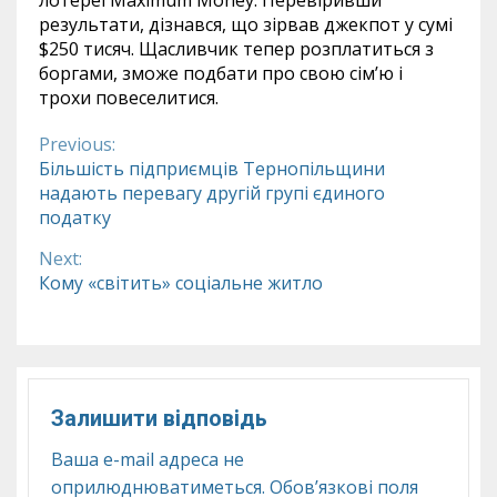
лотереї Maximum Money. Перевіривши
результати, дізнався, що зірвав джекпот у сумі
$250 тисяч. Щасливчик тепер розплатиться з
боргами, зможе подбати про свою сім’ю і
трохи повеселитися.
Previous:
Continue
Більшість підприємців Тернопільщини
надають перевагу другій групі єдиного
Reading
податку
Next:
Кому «світить» соціальне житло
Залишити відповідь
Ваша e-mail адреса не
оприлюднюватиметься.
Обов’язкові поля