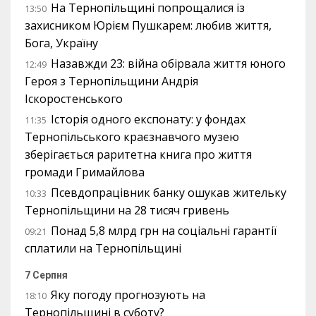
На Тернопільщині попрощалися із
13:50
захисником Юрієм Пушкарем: любив життя,
Бога, Україну
Назавжди 23: війна обірвала життя юного
12:49
Героя з Тернопільщини Андрія
Іскоростенського
Історія одного експонату: у фондах
11:35
Тернопільського краєзнавчого музею
зберігається раритетна книга про життя
громади Гримайлова
Псевдопрацівник банку ошукав жительку
10:33
Тернопільщини на 28 тисяч гривень
Понад 5,8 млрд грн на соціальні гарантії
09:21
сплатили на Тернопільщині
7 Серпня
Яку погоду прогнозують на
18:10
Тернопільщині в суботу?