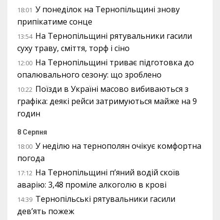
У понеділок на Тернопільщині знову
18:01
припікатиме сонце
На Тернопільщині рятувальники гасили
13:54
суху траву, сміття, торф і сіно
На Тернопільщині триває підготовка до
12:00
опалювального сезону: що зроблено
Поїзди в Україні масово вибиваються з
10:22
графіка: деякі рейси затримуються майже на 9
годин
8 Серпня
У неділю на тернополян очікує комфортна
18:00
погода
На Тернопільщині п’яний водій скоїв
17:12
аварію: 3,48 проміле алкоголю в крові
Тернопільські рятувальники гасили
14:39
дев’ять пожеж