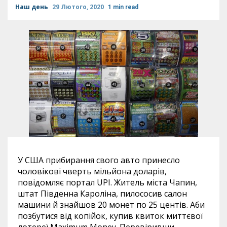
Наш день
29 Лютого, 2020
1 min read
У США прибирання свого авто принесло
чоловікові чверть мільйона доларів,
повідомляє портал UPI. Житель міста Чапин,
штат Південна Кароліна, пилососив салон
машини й знайшов 20 монет по 25 центів. Аби
позбутися від копійок, купив квиток миттєвої