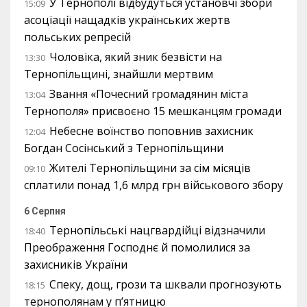
У Тернополі відбудуться установчі збори
15:09
асоціації нащадків українських жертв
польських репресій
Чоловіка, який зник безвісти на
13:30
Тернопільщині, знайшли мертвим
Звання «Почесний громадянин міста
13:04
Тернополя» присвоєно 15 мешканцям громади
Небесне воїнство поповнив захисник
12:04
Богдан Сосінський з Тернопільщини
Жителі Тернопільщини за сім місяців
09:10
сплатили понад 1,6 млрд грн військового збору
6 Серпня
Тернопільські нацгвардійці відзначили
18:40
Преображення Господнє й помолилися за
захисників України
Спеку, дощ, грози та шквали прогнозують
18:15
тернополянам у п’ятницю