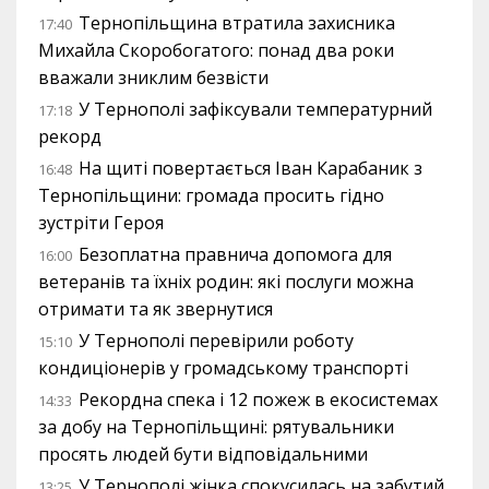
Тернопільщина втратила захисника
17:40
Михайла Скоробогатого: понад два роки
вважали зниклим безвісти
У Тернополі зафіксували температурний
17:18
рекорд
На щиті повертається Іван Карабаник з
16:48
Тернопільщини: громада просить гідно
зустріти Героя
Безоплатна правнича допомога для
16:00
ветеранів та їхніх родин: які послуги можна
отримати та як звернутися
У Тернополі перевірили роботу
15:10
кондиціонерів у громадському транспорті
Рекордна спека і 12 пожеж в екосистемах
14:33
за добу на Тернопільщині: рятувальники
просять людей бути відповідальними
У Тернополі жінка спокусилась на забутий
13:25