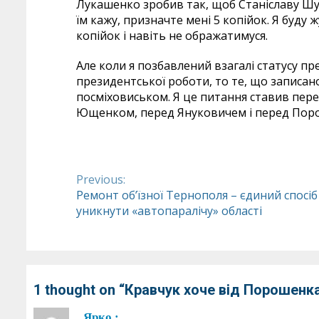
Лукашенко зробив так, щоб Станіславу Шу
їм кажу, призначте мені 5 копійок. Я буду
копійок і навіть не ображатимуся.
Але коли я позбавлений взагалі статусу п
президентської роботи, то те, що записано
посміховиськом. Я це питання ставив пере
Ющенком, перед Януковичем і перед Поро
Previous:
Continue
Ремонт об’їзної Тернополя – єдиний спосіб
уникнути «автопаралічу» області
Reading
1 thought on “
Кравчук хоче від Порошенк
Ярко
: