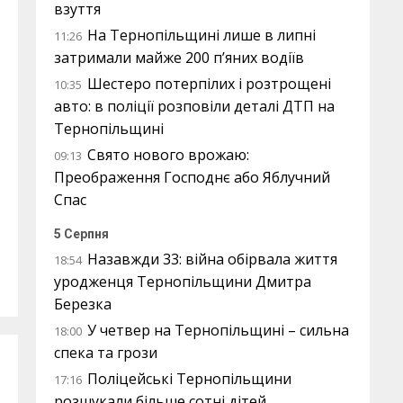
взуття
На Тернопільщині лише в липні
11:26
затримали майже 200 п’яних водіїв
Шестеро потерпілих і розтрощені
10:35
авто: в поліції розповіли деталі ДТП на
Тернопільщині
Свято нового врожаю:
09:13
Преображення Господнє або Яблучний
Спас
5 Серпня
Назавжди 33: війна обірвала життя
18:54
уродженця Тернопільщини Дмитра
Березка
У четвер на Тернопільщині – сильна
18:00
спека та грози
Поліцейські Тернопільщини
17:16
розшукали більше сотні дітей