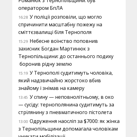
Романюк з Тернопільщини: був
оператором БпЛА
У поліції розповіли, що могло
16:28
спричинити масштабну пожежу на
сміттєзвалищі біля Тернополя
Небесне воїнство поповнив
15:29
захисник Богдан Мартинюк з
Тернопільщини: до останнього подиху
боронив рідну землю
У Тернополі судитимуть чоловіка,
15:19
який надзвичайно жорстоко вбив
знайому і знімав на камеру
У спину — неповнолітньому, в око
13:45
— сусіду: тернополянина судитимуть за
стрілянину з пневматичного пістолета
Одруження наосліп за $7000: як жінка
13:00
з Тернопільщини допомагала чоловікам
уникати мобілізації