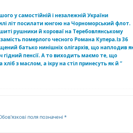
ого у самостійній і незалежній України
илі літ посилати юнгою на Чорноморський флот.
шиті рушники й короваї на Теребовлянському
замість померлого чесного Романа Купера.Із 36
ещений батько нинішніх олігархів, що наплодив я
 гідний пенсії. А то виходить маємо те, що
 хліб з маслом, а ікру на стіл принесуть як й ”
Обов’язкові поля позначені
*