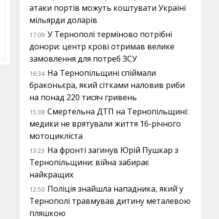
атаки портів можуть коштувати Україні
мільярди доларів
У Тернополі терміново потрібні
17:09
донори: центр крові отримав велике
замовлення для потреб ЗСУ
На Тернопільщині спіймали
16:34
браконьєра, який сітками наловив риби
на понад 220 тисяч гривень
Смертельна ДТП на Тернопільщині:
15:38
медики не врятували життя 16-річного
мотоцикліста
На фронті загинув Юрій Пушкар з
13:23
Тернопільщини: війна забирає
найкращих
Поліція знайшла нападника, який у
12:50
Тернополі травмував дитину металевою
пляшкою