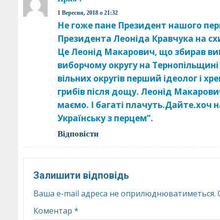
1 Вересня, 2018 о 21:32
Не гоже пане Президент нашого перш
Президента Леоніда Кравчука на сх
Це Леонід Макарович, що збирав ви
виборчому округу на Тернопільщині 
вільних округів перший ідеолог і хр
грибів після дощу. Леонід Макарович
маємо. І багаті плачуть.Дайте.хоч на
Українську з перцем”.
Відповіcти
Залишити відповідь
Ваша e-mail адреса не оприлюднюватиметься.
Коментар
*