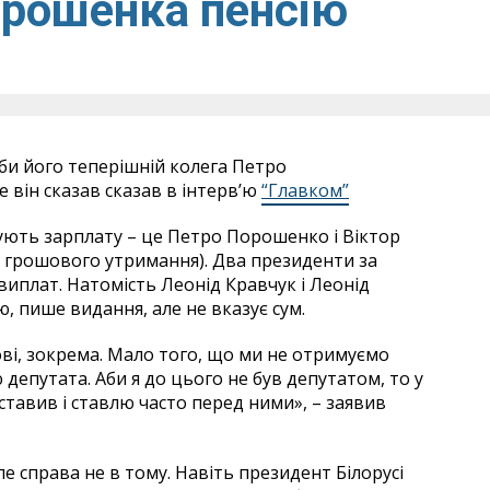
орошенка пенсію
би його теперішній колега Петро
 він сказав сказав в інтерв’ю
“Главком”
ують зарплату – це Петро Порошенко і Віктор
 грошового утримання). Два президенти за
виплат. Натомість Леонід Кравчук і Леонід
 пише видання, але не вказує сум.
ві, зокрема. Мало того, що ми не отримуємо
депутата. Аби я до цього не був депутатом, то у
я ставив і ставлю часто перед ними», – заявив
ле справа не в тому. Навіть президент Білорусі