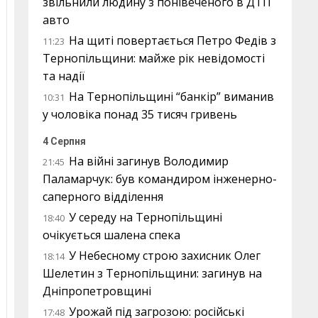
звільнили людину з понівеченого в ДТП
авто
На щиті повертається Петро Федів з
11:23
Тернопільщини: майже рік невідомості
та надії
На Тернопільщині “банкір” виманив
10:31
у чоловіка понад 35 тисяч гривень
4 Серпня
На війні загинув Володимир
21:45
Паламарчук: був командиром інженерно-
саперного відділення
У середу на Тернопільщині
18:40
очікується шалена спека
У Небесному строю захисник Олег
18:14
Шелетин з Тернопільщини: загинув на
Дніпропетровщині
Урожай під загрозою: російські
17:48