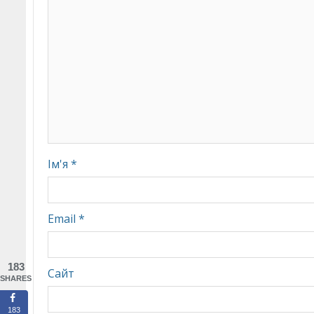
Ім'я
*
Email
*
183
Сайт
SHARES
183