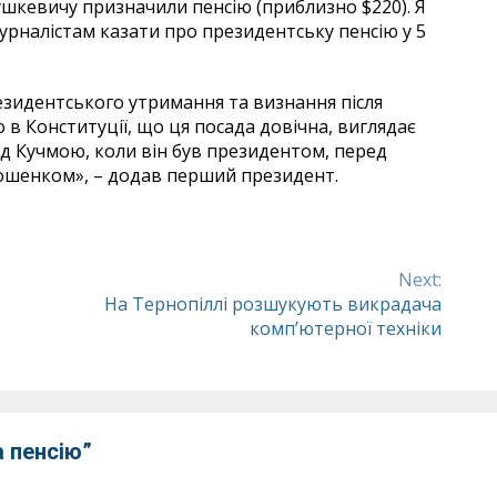
шкевичу призначили пенсію (приблизно $220). Я
 журналістам казати про президентську пенсію у 5
резидентського утримання та визнання після
 в Конституції, що ця посада довічна, виглядає
д Кучмою, коли він був президентом, перед
шенком», – додав перший президент.
Next:
На Тернопіллі розшукують викрадача
комп’ютерної техніки
а пенсію
”