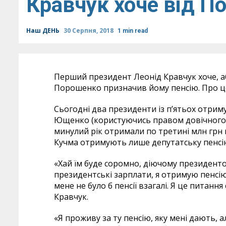
Кравчук хоче від П
Наш ДЕНЬ
30 Серпня, 2018
1 min read
Перший президент Леонід Кравчук хоче, а
Порошенко
призначив йому пенсію. Про це
Сьогодні два президенти із п’ятьох отрим
Ющенко
(користуючись правом довічного
минулий рік отримали по третині млн грн 
Кучма
отримують лише депутатську пенсію,
«Хай їм буде соромно, діючому президенто
президентські зарплати, я отримую пенсію 
мене не було б пенсії взагалі. Я це питанн
Кравчук.
«Я проживу за ту пенсію, яку мені дають, а