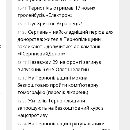
Тернопіль отримав 17 нових
16:41
тролейбусів «Електрон»
Ісус Христос Українець?
16:03
Серпень – найскладніший період для
14:30
донорства: жителів Тернопільщини
к
закликають долучитися до кампанії
«ЯСерпневийДонор»
Назавжди 29: на фронті загинув
13:47
випускник ЗУНУ Олег Шелетин
На Тернопільщині можна
13:18
безкоштовно пройти комп’ютерну
томографію (перелік лікарень)
Жителів Тернопільщини
12:30
запрошують на безкоштовний курс з
нацспротиву
На Тернопільщині рятувальники
12:04