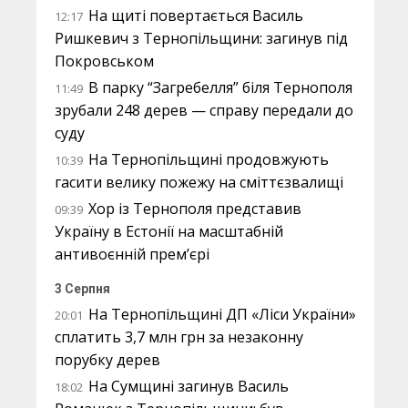
На щиті повертається Василь
12:17
Ришкевич з Тернопільщини: загинув під
Покровськом
В парку “Загребелля” біля Тернополя
11:49
зрубали 248 дерев — справу передали до
суду
На Тернопільщині продовжують
10:39
гасити велику пожежу на сміттєзвалищі
Хор із Тернополя представив
09:39
Україну в Естонії на масштабній
антивоєнній прем’єрі
3 Серпня
На Тернопільщині ДП «Ліси України»
20:01
сплатить 3,7 млн грн за незаконну
порубку дерев
На Сумщині загинув Василь
18:02