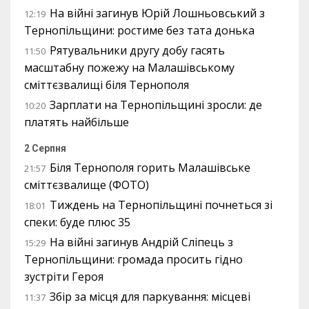
На війні загинув Юрій Лошньовський з
12:19
Тернопільщини: ростиме без тата донька
Рятувальники другу добу гасять
11:50
масштабну пожежу на Малашівському
сміттєзвалищі біля Тернополя
Зарплати на Тернопільщині зросли: де
10:20
платять найбільше
2 Серпня
Біля Тернополя горить Малашівське
21:57
сміттєзвалище (ФОТО)
Тиждень на Тернопільщині почнеться зі
18:01
спеки: буде плюс 35
На війні загинув Андрій Сліпець з
15:29
Тернопільщини: громада просить гідно
зустріти Героя
Збір за місця для паркування: місцеві
11:37