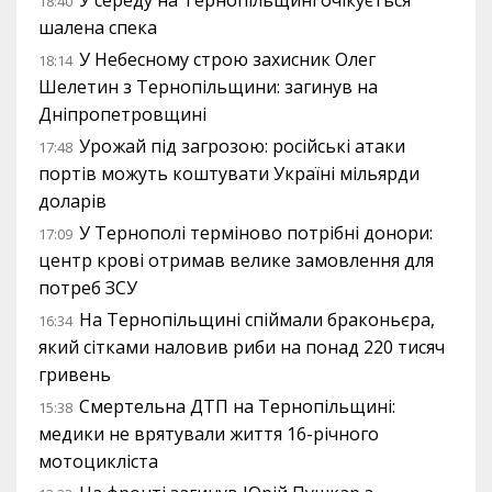
18:40
шалена спека
У Небесному строю захисник Олег
18:14
Шелетин з Тернопільщини: загинув на
Дніпропетровщині
Урожай під загрозою: російські атаки
17:48
портів можуть коштувати Україні мільярди
доларів
У Тернополі терміново потрібні донори:
17:09
центр крові отримав велике замовлення для
потреб ЗСУ
На Тернопільщині спіймали браконьєра,
16:34
який сітками наловив риби на понад 220 тисяч
гривень
Смертельна ДТП на Тернопільщині:
15:38
медики не врятували життя 16-річного
мотоцикліста