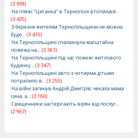
(3 908)
На пляжі “Циганка” в Тернополі втопилася…
(3 435)
З березня жителям Тернопільщини не можна
буде…
(3 415)
На Тернопільщині спалахнула масштабна
пожежа на…
(3 361)
На Тернопільщині під час пожежі житлового
будинку…
(3 347)
На Тернопільщині авто з чотирма дітьми
потрапило в…
(3 255)
На війні загинув Андрій Дмитрів: чекала мама
сина, а…
(3 160)
Священники застерігають вірян від послуг…
(2 967)