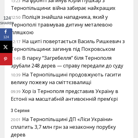
На фронті загинув Юрій Пушкар з
13:23
Тернопільщини: війна забирає найкращих
Поліція знайшла нападника, який у
12:50
124
Тернополі травмував дитину металевою
SHARES
пляшкою
124
На щиті повертається Василь Ришкевич з
12:17
Тернопільщини: загинув під Покровськом
В парку “Загребелля” біля Тернополя
11:49
зрубали 248 дерев — справу передали до суду
На Тернопільщині продовжують гасити
10:39
велику пожежу на сміттєзвалищі
Хор із Тернополя представив Україну в
09:39
Естонії на масштабній антивоєнній прем’єрі
3 Серпня
На Тернопільщині ДП «Ліси України»
20:01
сплатить 3,7 млн грн за незаконну порубку
дерев