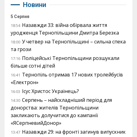
Новини
5 Серпня
Назавжди 33: війна обірвала життя
18:54
уродженця Тернопільщини Дмитра Березка
У четвер на Тернопільщині – сильна спека
18:00
та грози
Поліцейські Тернопільщини розшукали
17:16
більше сотні дітей
Тернопіль отримав 17 нових тролейбусів
16:41
«Електрон»
Ісус Христос Українець?
16:03
Серпень – найскладніший період для
14:30
донорства: жителів Тернопільщини
закликають долучитися до кампанії
«ЯСерпневийДонор»
Назавжди 29: на фронті загинув випускник
13:47