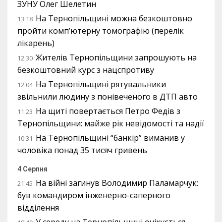
ЗУНУ Олег Шелетин
На Тернопільщині можна безкоштовно
13:18
пройти комп’ютерну томографію (перелік
лікарень)
Жителів Тернопільщини запрошують на
12:30
безкоштовний курс з нацспротиву
На Тернопільщині рятувальники
12:04
звільнили людину з понівеченого в ДТП авто
На щиті повертається Петро Федів з
11:23
Тернопільщини: майже рік невідомості та надії
На Тернопільщині “банкір” виманив у
10:31
чоловіка понад 35 тисяч гривень
4 Серпня
На війні загинув Володимир Паламарчук:
21:45
був командиром інженерно-саперного
відділення
У середу на Тернопільщині очікується