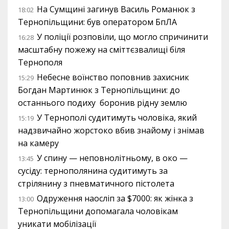
На Сумщині загинув Василь Романюк з
18:02
Тернопільщини: був оператором БпЛА
У поліції розповіли, що могло спричинити
16:28
масштабну пожежу на сміттєзвалищі біля
Тернополя
Небесне воїнство поповнив захисник
15:29
Богдан Мартинюк з Тернопільщини: до
останнього подиху боронив рідну землю
У Тернополі судитимуть чоловіка, який
15:19
надзвичайно жорстоко вбив знайому і знімав
на камеру
У спину — неповнолітньому, в око —
13:45
сусіду: тернополянина судитимуть за
стрілянину з пневматичного пістолета
Одруження наосліп за $7000: як жінка з
13:00
Тернопільщини допомагала чоловікам
уникати мобілізації