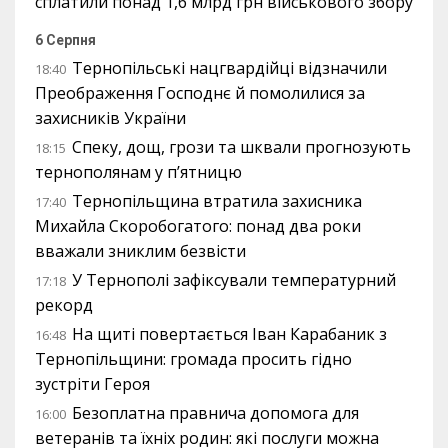
сплатили понад 1,6 млрд грн військового збору
6 Серпня
Тернопільські нацгвардійці відзначили
18:40
Преображення Господнє й помолилися за
захисників України
Спеку, дощ, грози та шквали прогнозують
18:15
тернополянам у п’ятницю
Тернопільщина втратила захисника
17:40
Михайла Скоробогатого: понад два роки
вважали зниклим безвісти
У Тернополі зафіксували температурний
17:18
рекорд
На щиті повертається Іван Карабаник з
16:48
Тернопільщини: громада просить гідно
зустріти Героя
Безоплатна правнича допомога для
16:00
ветеранів та їхніх родин: які послуги можна