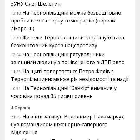
ЗУНУ Олег Шелетин
На Тернопільщині можна безкоштовно
13:18
пройти комп’ютерну томографію (перелік
лікарень)
Жителів Тернопільщини запрошують на
12:30
безкоштовний курс з нацспротиву
На Тернопільщині рятувальники
12:04
звільнили людину з понівеченого в ДТП авто
На щиті повертається Петро Федів з
11:23
Тернопільщини: майже рік невідомості та надії
На Тернопільщині “банкір” виманив у
10:31
чоловіка понад 35 тисяч гривень
4 Серпня
На війні загинув Володимир Паламарчук:
21:45
був командиром інженерно-саперного
відділення