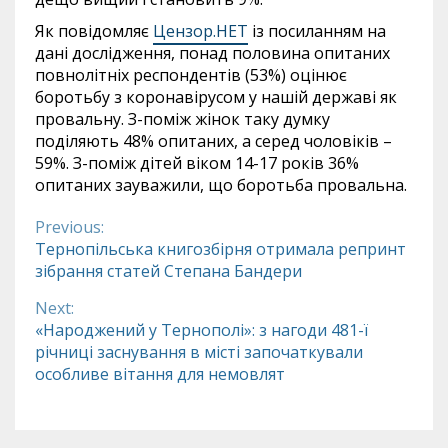
Як повідомляє
Цензор.НЕТ
із посиланням на
дані дослідження, понад половина опитаних
повнолітніх респондентів (53%) оцінює
боротьбу з коронавірусом у нашій державі як
провальну. З-поміж жінок таку думку
поділяють 48% опитаних, а серед чоловіків –
59%. З-поміж дітей віком 14-17 років 36%
опитаних зауважили, що боротьба провальна.
Previous:
Continue
Тернопільська книгозбірня отримала репринт
зібрання статей Степана Бандери
Reading
Next:
«Народжений у Тернополі»: з нагоди 481-ї
річниці заснування в місті започаткували
особливе вітання для немовлят