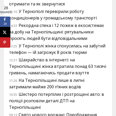
отримати та як звернутися
28
У Тернополі перевірили роботу
15:10
SHARES
кондиціонерів у громадському транспорті
28
Рекордна спека і 12 пожеж в екосистемах
14:33
за добу на Тернопільщині: рятувальники
просять людей бути відповідальними
У Тернополі жінка спокусилась на забутий
13:25
телефон — їй загрожує 8 років тюрми
Шахрайство в інтернеті: на
12:31
Тернопільщині жінка втратила понад 63 тисячі
гривень, намагаючись продати взуття
На Тернопільщині лише в липні
11:26
затримали майже 200 п’яних водіїв
Шестеро потерпілих і розтрощені авто: в
10:35
поліції розповіли деталі ДТП на
Тернопільщині
Свято нового врожаю: Преображення
09:13