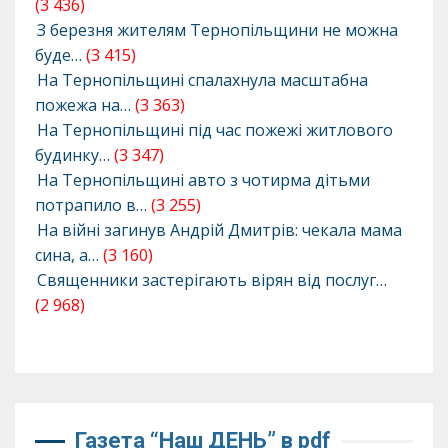
(3 436)
З березня жителям Тернопільщини не можна
буде…
(3 415)
На Тернопільщині спалахнула масштабна
пожежа на…
(3 363)
На Тернопільщині під час пожежі житлового
будинку…
(3 347)
На Тернопільщині авто з чотирма дітьми
потрапило в…
(3 255)
На війні загинув Андрій Дмитрів: чекала мама
сина, а…
(3 160)
Священники застерігають вірян від послуг…
(2 968)
Газета “Наш ДЕНЬ” в pdf