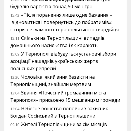
будівлю вартістю понад 50 млн грн
«Після поранення лише одне бажання –
15:43
відновитися і повернутись до побратимів»:
історія незламного тернопільського гвардійця
Скільки на Тернопільщині випадків
15:11
домашнього насильства і як карають
У Тернополі відбудуться установчі збори
15:09
асоціації нащадків українських жертв
польських репресій
Чоловіка, який зник безвісти на
13:30
Тернопільщині, знайшли мертвим
Звання «Почесний громадянин міста
13:04
Тернополя» присвоєно 15 мешканцям громади
Небесне воїнство поповнив захисник
12:04
Богдан Сосінський з Тернопільщини
Жителі Тернопільщини за сім місяців
09:10