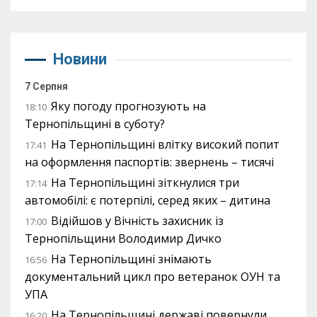
Новини
7 Серпня
Яку погоду прогнозують на
18:10
Тернопільщині в суботу?
На Тернопільщині влітку високий попит
17:41
на оформлення паспортів: звернень – тисячі
На Тернопільщині зіткнулися три
17:14
автомобілі: є потерпілі, серед яких – дитина
Відійшов у Вічність захисник із
17:00
Тернопільщини Володимир Дичко
На Тернопільщині знімають
16:56
документальний цикл про ветеранок ОУН та
УПА
На Тернопільщині державі повернули
16:20