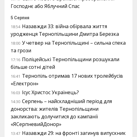
Господнє або Яблучний Спас
5 Серпня
Назавжди 33: війна обірвала життя
18:54
уродженця Тернопільщини Дмитра Березка
У четвер на Тернопільщині – сильна спека
18:00
та грози
Поліцейські Тернопільщини розшукали
17:16
більше сотні дітей
Тернопіль отримав 17 нових тролейбусів
16:41
«Електрон»
Ісус Христос Українець?
16:03
Серпень – найскладніший період для
14:30
донорства: жителів Тернопільщини
закликають долучитися до кампанії
«ЯСерпневийДонор»
Назавжди 29: на фронті загинув випускник
13:47