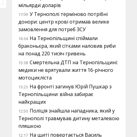
мільярди доларів
У Тернополі терміново потрібні
17:09
донори: центр крові отримав велике
замовлення для потреб ЗСУ
На Тернопільщині спіймали
16:34
браконьєра, який сітками наловив риби
на понад 220 тисяч гривень
Смертельна ДТП на Тернопільщині:
15:38
медики не врятували життя 16-річного
мотоцикліста
На фронті загинув Юрій Пушкар з
13:23
Тернопільщини: війна забирає
найкращих
Поліція знайшла нападника, який у
12:50
Тернополі травмував дитину металевою
пляшкою
На щиті повертається Василь
12:17