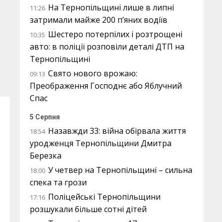
На Тернопільщині лише в липні
11:26
затримали майже 200 п’яних водіїв
Шестеро потерпілих і розтрощені
10:35
авто: в поліції розповіли деталі ДТП на
Тернопільщині
Свято нового врожаю:
09:13
Преображення Господнє або Яблучний
Спас
5 Серпня
Назавжди 33: війна обірвала життя
18:54
уродженця Тернопільщини Дмитра
Березка
У четвер на Тернопільщині – сильна
18:00
спека та грози
Поліцейські Тернопільщини
17:16
розшукали більше сотні дітей