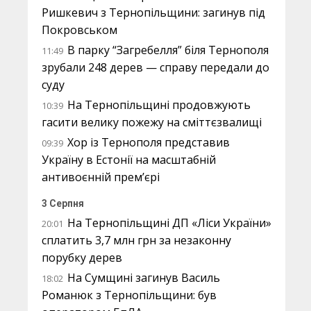
Ришкевич з Тернопільщини: загинув під
Покровськом
В парку “Загребелля” біля Тернополя
11:49
зрубали 248 дерев — справу передали до
суду
На Тернопільщині продовжують
10:39
гасити велику пожежу на сміттєзвалищі
Хор із Тернополя представив
09:39
Україну в Естонії на масштабній
антивоєнній прем’єрі
3 Серпня
На Тернопільщині ДП «Ліси України»
20:01
сплатить 3,7 млн грн за незаконну
порубку дерев
На Сумщині загинув Василь
18:02
Романюк з Тернопільщини: був