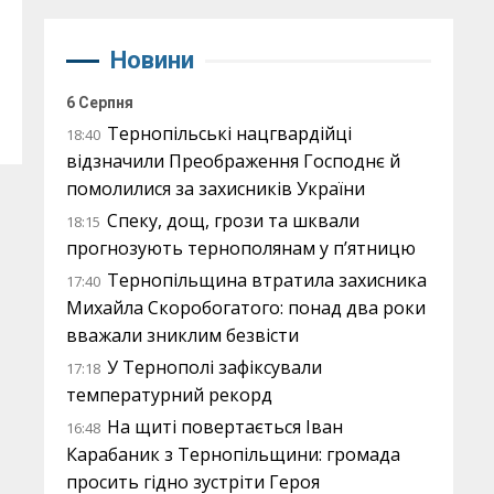
Новини
6 Серпня
Тернопільські нацгвардійці
18:40
відзначили Преображення Господнє й
помолилися за захисників України
Спеку, дощ, грози та шквали
18:15
прогнозують тернополянам у п’ятницю
Тернопільщина втратила захисника
17:40
Михайла Скоробогатого: понад два роки
вважали зниклим безвісти
У Тернополі зафіксували
17:18
температурний рекорд
На щиті повертається Іван
16:48
Карабаник з Тернопільщини: громада
просить гідно зустріти Героя