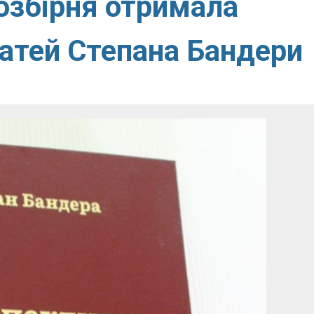
озбірня отримала
татей Степана Бандери