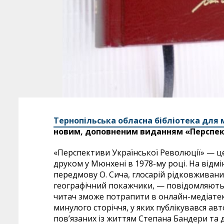
Тернопільська обласна бібліотека для 
новим, доповненим виданням «Перспект
«Перспективи Української Революції» — ц
друком у Мюнхені в 1978-му році. На відмі
передмову О. Сича, глосарій рідковживаних,
географічний покажчики, — повідомляють 
читач зможе потрапити в онлайн-медіатек
минулого сторіччя, у яких публікувався а
пов’язаних із життям Степана Бандери та д