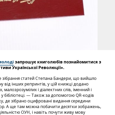
молоді
запрошує книголюбів познайомитися з
иви Української Революції».
е зібрання статей Степана Бандери, що вийшло
ну від інших репринтів, у цій книжці додано
 малозрозумілих і діалектних слів, іменний і
у бібліотеці. — Також за допомогою QR-кодів
у, де зібрано оцифровані видання середини
втор. А ще там можна побачити десятки зображень,
іяльністю ОУН, і навіть почути живу мову