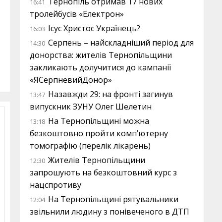
Тернопіль отримав 17 нових
16:41
тролейбусів «Електрон»
Ісус Христос Українець?
16:03
Серпень – найскладніший період для
14:30
донорства: жителів Тернопільщини
закликають долучитися до кампанії
«ЯСерпневийДонор»
Назавжди 29: на фронті загинув
13:47
випускник ЗУНУ Олег Шелетин
На Тернопільщині можна
13:18
безкоштовно пройти комп’ютерну
томографію (перелік лікарень)
Жителів Тернопільщини
12:30
запрошують на безкоштовний курс з
нацспротиву
На Тернопільщині рятувальники
12:04
звільнили людину з понівеченого в ДТП