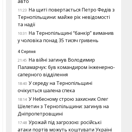
авто
На щиті повертається Петро Федів з
11:23
Тернопільщини: майже рік невідомості
та надії
На Тернопільщині “банкір” виманив
10:31
у чоловіка понад 35 тисяч гривень
4 Серпня
На війні загинув Володимир
21:45
Паламарчук: був командиром інженерно-
саперного відділення
У середу на Тернопільщині
18:40
очікується шалена спека
У Небесному строю захисник Олег
18:14
Шелетин з Тернопільщини: загинув на
Дніпропетровщині
Урожай під загрозою: російські
17:48
атаки портів можуть коштувати Україні