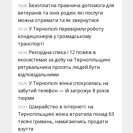
Безоплатна правнича допомога для
16:00
ветеранів та їхніх родин: які послуги
можна отримати та як звернутися
У Тернополі перевірили роботу
15:10
кондиціонерів у громадському
транспорті
Рекордна спека і 12 пожеж в
14:33
екосистемах за добу на Тернопільщині:
рятувальники просять людей бути
відповідальними
У Тернополі жінка спокусилась на
13:25
забутий телефон — їй загрожує 8 років
тюрми
Шахрайство в інтернеті: на
12:31
Тернопільщині жінка втратила понад 63
тисячі гривень, намагаючись продати
взуття