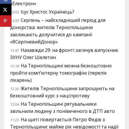
68
«Електрон»
Ісус Христос Українець?
16:03
Серпень – найскладніший період для
14:30
донорства: жителів Тернопільщини
закликають долучитися до кампанії
«ЯСерпневийДонор»
Назавжди 29: на фронті загинув випускник
13:47
ЗУНУ Олег Шелетин
На Тернопільщині можна безкоштовно
13:18
пройти комп’ютерну томографію (перелік
лікарень)
Жителів Тернопільщини запрошують на
12:30
безкоштовний курс з нацспротиву
На Тернопільщині рятувальники
12:04
звільнили людину з понівеченого в ДТП авто
На щиті повертається Петро Федів з
11:23
Тернопільщини: майже рік невідомості та надії