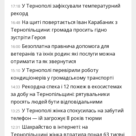
У Тернополі зафіксували температурний
17:18
рекорд
На щиті повертається Іван Карабаник з
16:48
Тернопільщини: громада просить гідно
зустріти Героя
Безоплатна правнича допомога для
16:00
ветеранів та їхніх родин: які послуги можна
отримати та як звернутися
У Тернополі перевірили роботу
15:10
кондиціонерів у громадському транспорті
Рекордна спека і 12 пожеж в екосистемах
14:33
за добу на Тернопільщині: рятувальники
просять людей бути відповідальними
У Тернополі жінка спокусилась на забутий
13:25
телефон — їй загрожує 8 років тюрми
Шахрайство в інтернеті: на
12:31
Тернопільщині жінка втратила понад 63 тисячі