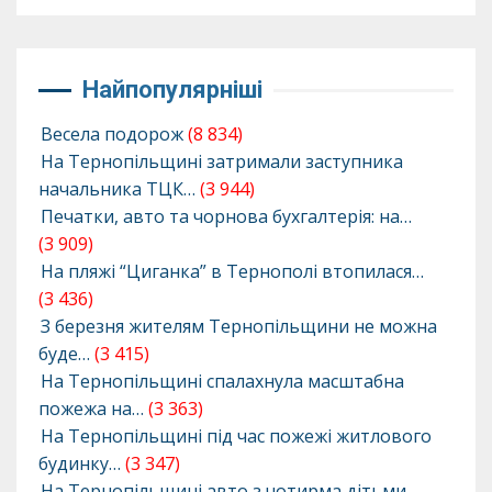
Найпопулярніші
Весела подорож
(8 834)
На Тернопільщині затримали заступника
начальника ТЦК…
(3 944)
Печатки, авто та чорнова бухгалтерія: на…
(3 909)
На пляжі “Циганка” в Тернополі втопилася…
(3 436)
З березня жителям Тернопільщини не можна
буде…
(3 415)
На Тернопільщині спалахнула масштабна
пожежа на…
(3 363)
На Тернопільщині під час пожежі житлового
будинку…
(3 347)
На Тернопільщині авто з чотирма дітьми