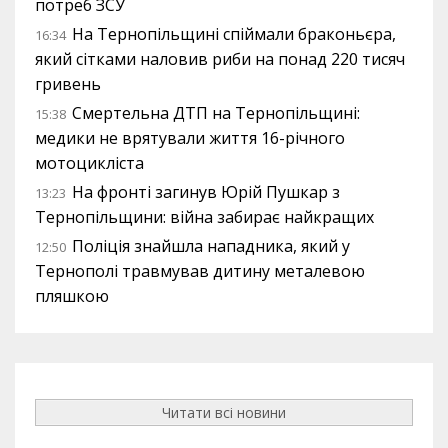
потреб ЗСУ
На Тернопільщині спіймали браконьєра,
16:34
який сітками наловив риби на понад 220 тисяч
гривень
Смертельна ДТП на Тернопільщині:
15:38
медики не врятували життя 16-річного
мотоцикліста
На фронті загинув Юрій Пушкар з
13:23
Тернопільщини: війна забирає найкращих
Поліція знайшла нападника, який у
12:50
Тернополі травмував дитину металевою
пляшкою
Читати всі новини