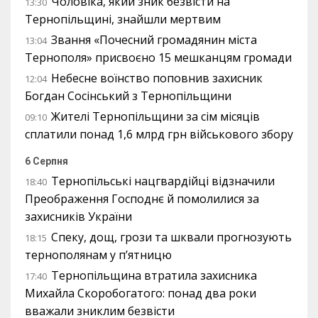
Чоловіка, який зник безвісти на
13:30
Тернопільщині, знайшли мертвим
Звання «Почесний громадянин міста
13:04
Тернополя» присвоєно 15 мешканцям громади
Небесне воїнство поповнив захисник
12:04
Богдан Сосінський з Тернопільщини
Жителі Тернопільщини за сім місяців
09:10
сплатили понад 1,6 млрд грн військового збору
6 Серпня
Тернопільські нацгвардійці відзначили
18:40
Преображення Господнє й помолилися за
захисників України
Спеку, дощ, грози та шквали прогнозують
18:15
тернополянам у п’ятницю
Тернопільщина втратила захисника
17:40
Михайла Скоробогатого: понад два роки
вважали зниклим безвісти