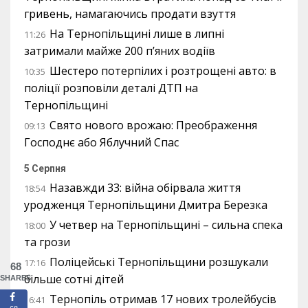
гривень, намагаючись продати взуття
На Тернопільщині лише в липні
11:26
затримали майже 200 п’яних водіїв
Шестеро потерпілих і розтрощені авто: в
10:35
поліції розповіли деталі ДТП на
Тернопільщині
Свято нового врожаю: Преображення
09:13
Господнє або Яблучний Спас
5 Серпня
Назавжди 33: війна обірвала життя
18:54
уродженця Тернопільщини Дмитра Березка
У четвер на Тернопільщині – сильна спека
18:00
та грози
Поліцейські Тернопільщини розшукали
17:16
68
більше сотні дітей
SHARES
Тернопіль отримав 17 нових тролейбусів
16:41