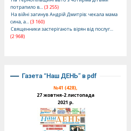
потрапило в…
(3 255)
На війні загинув Андрій Дмитрів: чекала мама
сина, а…
(3 160)
Священники застерігають вірян від послуг…
(2 968)
Газета “Наш ДЕНЬ” в pdf
№41 (428),
27 жовтня-2 листопада
2021 р.