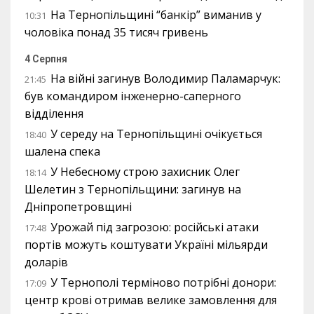
На Тернопільщині “банкір” виманив у
10:31
чоловіка понад 35 тисяч гривень
4 Серпня
На війні загинув Володимир Паламарчук:
21:45
був командиром інженерно-саперного
відділення
У середу на Тернопільщині очікується
18:40
шалена спека
У Небесному строю захисник Олег
18:14
Шелетин з Тернопільщини: загинув на
Дніпропетровщині
Урожай під загрозою: російські атаки
17:48
портів можуть коштувати Україні мільярди
доларів
У Тернополі терміново потрібні донори:
17:09
центр крові отримав велике замовлення для