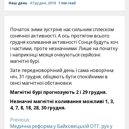
Наш день
4 Грудня, 2018
1 min read
Початок зими зустріне нас сильним сплеском
сонячної активності. А ось протягом всього
грудня коливання активності Сонця будуть хоч
і частими, проте незначними. Лише на початку
і наприкінці місяця очікуються серйозні
магнітні бурі.
Зате передноворічний день і сама новорічна
ніч, 31 грудня, обіцяють бути спокійними в
сенсі магнітної обстановки.
Магнітні бурі прогнозують 2 і 29 грудня.
Незначні магнітні коливання можливі 1, 3,
4, 7, 8, 18, 28, 30 грудня.
Previous:
Continue
Медична реформа у Байковецькій ОТГ: рух у