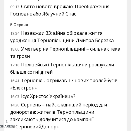
Свято нового врожаю: Преображення
09:13
Господнє або Яблучний Спас
5 Серпня
Назавжди 33: війна обірвала життя
18:54
уродженця Тернопільщини Дмитра Березка
У четвер на Тернопільщині – сильна спека
18:00
та грози
Поліцейські Тернопільщини розшукали
17:16
більше сотні дітей
Тернопіль отримав 17 нових тролейбусів
16:41
«Електрон»
Ісус Христос Українець?
16:03
Серпень – найскладніший період для
14:30
донорства: жителів Тернопільщини
закликають долучитися до кампанії
1
«ЯСерпневийДонор»
SHARES