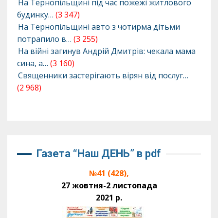
На Тернопільщині під час пожежі житлового
будинку…
(3 347)
На Тернопільщині авто з чотирма дітьми
потрапило в…
(3 255)
На війні загинув Андрій Дмитрів: чекала мама
сина, а…
(3 160)
Священники застерігають вірян від послуг…
(2 968)
Газета “Наш ДЕНЬ” в pdf
№41 (428),
27 жовтня-2 листопада
2021 р.