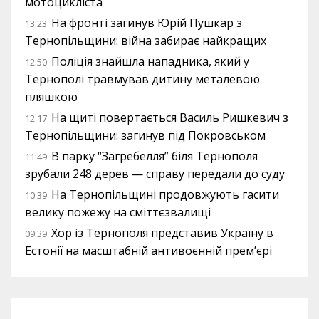
мотоцикліста
На фронті загинув Юрій Пушкар з
13:23
Тернопільщини: війна забирає найкращих
Поліція знайшла нападника, який у
12:50
Тернополі травмував дитину металевою
пляшкою
На щиті повертається Василь Ришкевич з
12:17
Тернопільщини: загинув під Покровськом
В парку “Загребелля” біля Тернополя
11:49
зрубали 248 дерев — справу передали до суду
На Тернопільщині продовжують гасити
10:39
велику пожежу на сміттєзвалищі
Хор із Тернополя представив Україну в
09:39
Естонії на масштабній антивоєнній прем’єрі