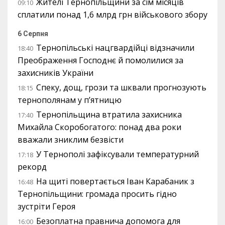
Жителі Тернопільщини за сім місяців
09:10
сплатили понад 1,6 млрд грн військового збору
6 Серпня
Тернопільські нацгвардійці відзначили
18:40
Преображення Господнє й помолилися за
захисників України
Спеку, дощ, грози та шквали прогнозують
18:15
тернополянам у п’ятницю
Тернопільщина втратила захисника
17:40
Михайла Скоробогатого: понад два роки
вважали зниклим безвісти
У Тернополі зафіксували температурний
17:18
рекорд
На щиті повертається Іван Карабаник з
16:48
Тернопільщини: громада просить гідно
зустріти Героя
Безоплатна правнича допомога для
16:00