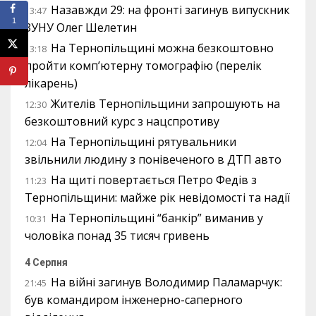
Назавжди 29: на фронті загинув випускник
13:47
1
ЗУНУ Олег Шелетин
На Тернопільщині можна безкоштовно
13:18
пройти комп’ютерну томографію (перелік
лікарень)
Жителів Тернопільщини запрошують на
12:30
безкоштовний курс з нацспротиву
На Тернопільщині рятувальники
12:04
звільнили людину з понівеченого в ДТП авто
На щиті повертається Петро Федів з
11:23
Тернопільщини: майже рік невідомості та надії
На Тернопільщині “банкір” виманив у
10:31
чоловіка понад 35 тисяч гривень
4 Серпня
На війні загинув Володимир Паламарчук:
21:45
був командиром інженерно-саперного