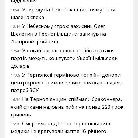
відділення
У середу на Тернопільщині очікується
18:40
шалена спека
У Небесному строю захисник Олег
18:14
Шелетин з Тернопільщини: загинув на
Дніпропетровщині
Урожай під загрозою: російські атаки
17:48
портів можуть коштувати Україні мільярди
доларів
У Тернополі терміново потрібні донори:
17:09
центр крові отримав велике замовлення для
потреб ЗСУ
На Тернопільщині спіймали браконьєра,
16:34
який сітками наловив риби на понад 220 тисяч
гривень
Смертельна ДТП на Тернопільщині:
15:38
медики не врятували життя 16-річного