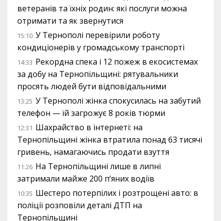
ветеранів та їхніх родин: які послуги можна
отримати та як звернутися
У Тернополі перевірили роботу
15:10
кондиціонерів у громадському транспорті
Рекордна спека і 12 пожеж в екосистемах
14:33
за добу на Тернопільщині: рятувальники
просять людей бути відповідальними
У Тернополі жінка спокусилась на забутий
13:25
телефон — їй загрожує 8 років тюрми
Шахрайство в інтернеті: на
12:31
Тернопільщині жінка втратила понад 63 тисячі
гривень, намагаючись продати взуття
На Тернопільщині лише в липні
11:26
затримали майже 200 п’яних водіїв
Шестеро потерпілих і розтрощені авто: в
10:35
поліції розповіли деталі ДТП на
Тернопільщині