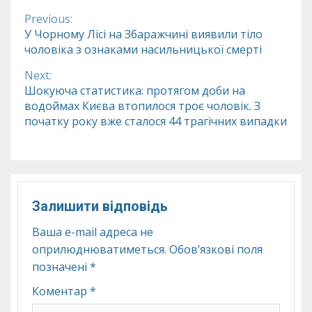
Previous:
Continue
У Чорному Лісі на Збаражчині виявили тіло
чоловіка з ознаками насильницької смерті
Reading
Next:
Шокуюча статистика: протягом доби на
водоймах Києва втопилося троє чоловік. З
початку року вже сталося 44 трагічних випадки
Залишити відповідь
Ваша e-mail адреса не
оприлюднюватиметься.
Обов’язкові поля
позначені
*
Коментар
*