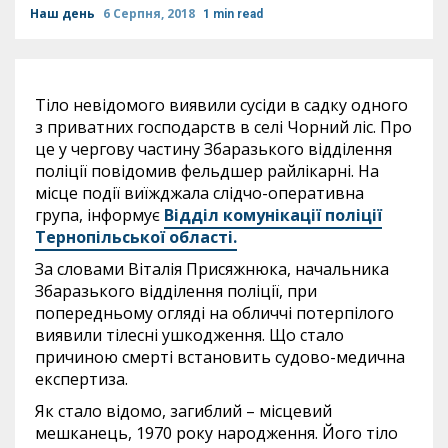
Наш день
6 Серпня, 2018
1 min read
Тіло невідомого виявили сусіди в садку одного
з приватних господарств в селі Чорний ліс. Про
це у чергову частину Збаразького відділення
поліції повідомив фельдшер райлікарні. На
місце події виїжджала слідчо-оперативна
група, інформує
Відділ комунікації поліції
Тернопільської області.
За словами Віталія Присяжнюка, начальника
Збаразького відділення поліції, при
попередньому огляді на обличчі потерпілого
виявили тілесні ушкодження. Що стало
причиною смерті встановить судово-медична
експертиза.
Як стало відомо, загиблий – місцевий
мешканець, 1970 року народження. Його тіло