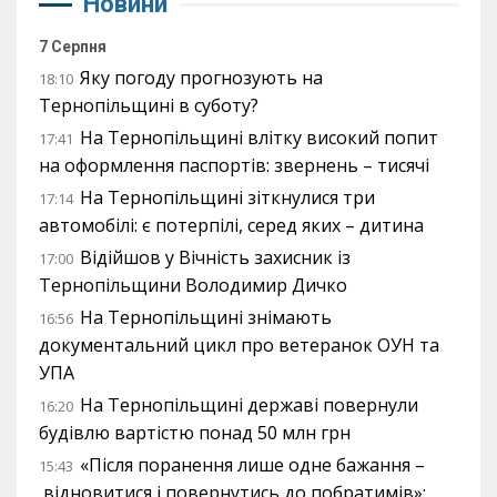
Новини
7 Серпня
Яку погоду прогнозують на
18:10
Тернопільщині в суботу?
На Тернопільщині влітку високий попит
17:41
на оформлення паспортів: звернень – тисячі
На Тернопільщині зіткнулися три
17:14
автомобілі: є потерпілі, серед яких – дитина
Відійшов у Вічність захисник із
17:00
Тернопільщини Володимир Дичко
На Тернопільщині знімають
16:56
документальний цикл про ветеранок ОУН та
УПА
На Тернопільщині державі повернули
16:20
будівлю вартістю понад 50 млн грн
«Після поранення лише одне бажання –
15:43
відновитися і повернутись до побратимів»: