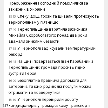
Преображення Господнє й помолилися за
захисників України
Спеку, дощ, грози та шквали прогнозують
18:15
тернополянам у п’ятницю
Тернопільщина втратила захисника
17:40
Михайла Скоробогатого: понад два роки
вважали зниклим безвісти
У Тернополі зафіксували температурний
17:18
рекорд
На щиті повертається Іван Карабаник з
16:48
Тернопільщини: громада просить гідно
зустріти Героя
Безоплатна правнича допомога для
16:00
ветеранів та їхніх родин: які послуги можна
отримати та як звернутися
У Тернополі перевірили роботу
15:10
кондиціонерів у громадському транспорті
117