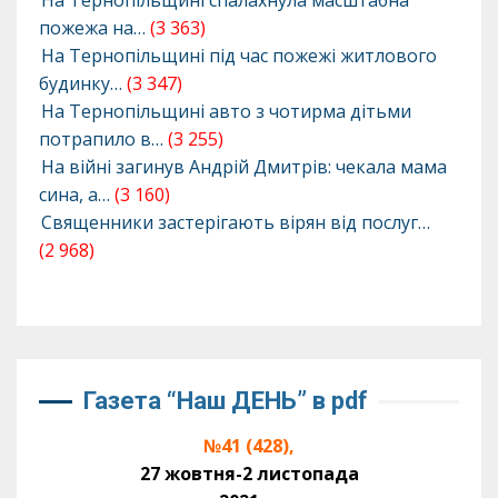
На Тернопільщині спалахнула масштабна
пожежа на…
(3 363)
На Тернопільщині під час пожежі житлового
будинку…
(3 347)
На Тернопільщині авто з чотирма дітьми
потрапило в…
(3 255)
На війні загинув Андрій Дмитрів: чекала мама
сина, а…
(3 160)
Священники застерігають вірян від послуг…
(2 968)
Газета “Наш ДЕНЬ” в pdf
№41 (428),
27 жовтня-2 листопада