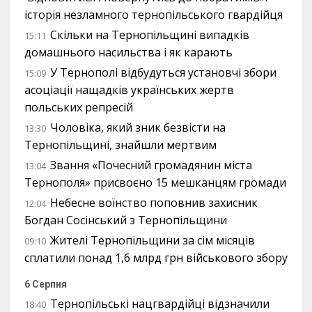
історія незламного тернопільського гвардійця
Скільки на Тернопільщині випадків
15:11
домашнього насильства і як карають
У Тернополі відбудуться установчі збори
15:09
асоціації нащадків українських жертв
польських репресій
Чоловіка, який зник безвісти на
13:30
Тернопільщині, знайшли мертвим
Звання «Почесний громадянин міста
13:04
Тернополя» присвоєно 15 мешканцям громади
Небесне воїнство поповнив захисник
12:04
Богдан Сосінський з Тернопільщини
Жителі Тернопільщини за сім місяців
09:10
сплатили понад 1,6 млрд грн військового збору
6 Серпня
Тернопільські нацгвардійці відзначили
18:40