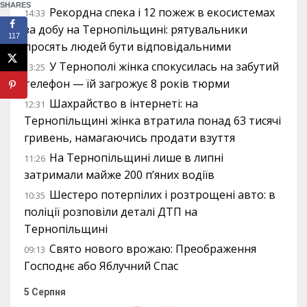
SHARES
Рекордна спека і 12 пожеж в екосистемах
14:33
за добу на Тернопільщині: рятувальники
117
просять людей бути відповідальними
У Тернополі жінка спокусилась на забутий
13:25
телефон — їй загрожує 8 років тюрми
Шахрайство в інтернеті: на
12:31
Тернопільщині жінка втратила понад 63 тисячі
гривень, намагаючись продати взуття
На Тернопільщині лише в липні
11:26
затримали майже 200 п’яних водіїв
Шестеро потерпілих і розтрощені авто: в
10:35
поліції розповіли деталі ДТП на
Тернопільщині
Свято нового врожаю: Преображення
09:13
Господнє або Яблучний Спас
5 Серпня