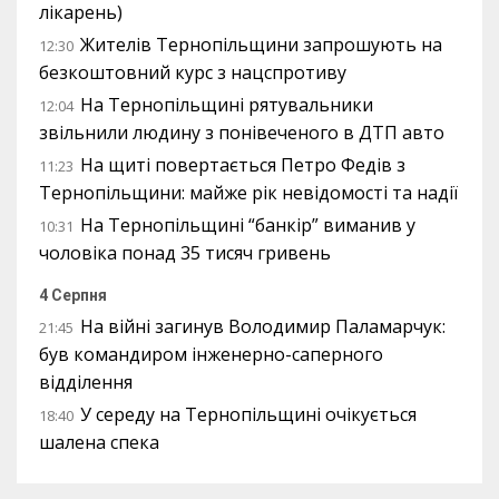
лікарень)
Жителів Тернопільщини запрошують на
12:30
безкоштовний курс з нацспротиву
На Тернопільщині рятувальники
12:04
звільнили людину з понівеченого в ДТП авто
На щиті повертається Петро Федів з
11:23
Тернопільщини: майже рік невідомості та надії
На Тернопільщині “банкір” виманив у
10:31
чоловіка понад 35 тисяч гривень
4 Серпня
На війні загинув Володимир Паламарчук:
21:45
був командиром інженерно-саперного
відділення
У середу на Тернопільщині очікується
18:40
шалена спека