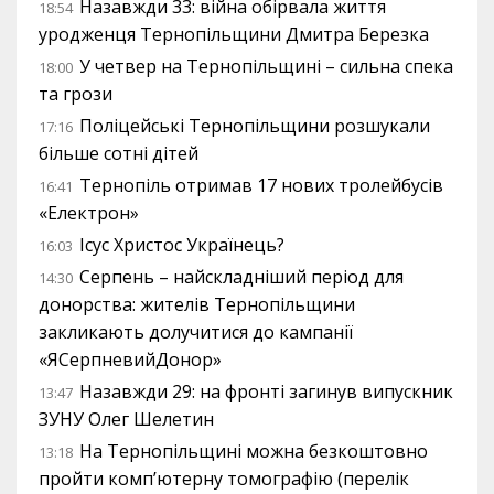
Назавжди 33: війна обірвала життя
18:54
уродженця Тернопільщини Дмитра Березка
У четвер на Тернопільщині – сильна спека
18:00
та грози
Поліцейські Тернопільщини розшукали
17:16
більше сотні дітей
Тернопіль отримав 17 нових тролейбусів
16:41
«Електрон»
Ісус Христос Українець?
16:03
Серпень – найскладніший період для
14:30
донорства: жителів Тернопільщини
закликають долучитися до кампанії
«ЯСерпневийДонор»
Назавжди 29: на фронті загинув випускник
13:47
ЗУНУ Олег Шелетин
На Тернопільщині можна безкоштовно
13:18
пройти комп’ютерну томографію (перелік