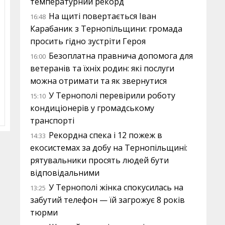
температурний рекорд
На щиті повертається Іван
16:48
Карабаник з Тернопільщини: громада
просить гідно зустріти Героя
Безоплатна правнича допомога для
16:00
ветеранів та їхніх родин: які послуги
можна отримати та як звернутися
У Тернополі перевірили роботу
15:10
кондиціонерів у громадському
транспорті
Рекордна спека і 12 пожеж в
14:33
екосистемах за добу на Тернопільщині:
рятувальники просять людей бути
відповідальними
У Тернополі жінка спокусилась на
13:25
забутий телефон — їй загрожує 8 років
тюрми