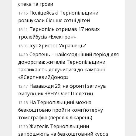
спека та грози
Поліцейські Тернопільщини
17:16
розшукали більше сотні дітей
Тернопіль отримав 17 нових
16:41
тролейбусів «Електрон»
Ісус Христос Українець?
16:03
Серпень – найскладніший період для
14:30
донорства: жителів Тернопільщини
закликають долучитися до кампанії
«ЯСерпневийДонор»
Назавжди 29: на фронті загинув
13:47
випускник ЗУНУ Олег Шелетин
На Тернопільщині можна
13:18
безкоштовно пройти комп’ютерну
томографію (перелік лікарень)
Жителів Тернопільщини
12:30
запрошують на безкоштовний курс з