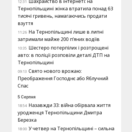
Шахрайство в інтернеті: на
12:31
Тернопільщині жінка втратила понад 63
тисячі гривень, намагаючись продати
взуття
На Тернопільщині лише в липні
11:26
затримали майже 200 п’яних водіїв
Шестеро потерпілих і розтрощені
10:35
авто: в поліції розповіли деталі ДТП на
Тернопільщині
Свято нового врожаю:
09:13
Преображення Господнє або Яблучний
Спас
5 Серпня
Назавжди 33: війна обірвала життя
18:54
уродженця Тернопільщини Дмитра
Березка
У четвер на Тернопільщині – сильна
18:00