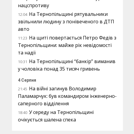
нацспротиву
На Тернопільщині рятувальники
12:04
звільнили людину з понівеченого в ДТП
авто
На щиті повертається Петро Федів з
11:23
Тернопільщини: майже рік невідомості
та надії
На Тернопільщині “банкір” виманив
10:31
у чоловіка понад 35 тисяч гривень
4 Серпня
На війні загинув Володимир
21:45
Паламарчук: був командиром інженерно-
саперного відділення
У середу на Тернопільщині
18:40
очікується шалена спека