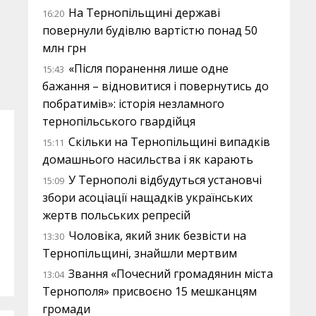
На Тернопільщині державі
16:20
повернули будівлю вартістю понад 50
млн грн
«Після поранення лише одне
15:43
бажання – відновитися і повернутись до
побратимів»: історія незламного
тернопільського гвардійця
Скільки на Тернопільщині випадків
15:11
домашнього насильства і як карають
У Тернополі відбудуться установчі
15:09
збори асоціації нащадків українських
жертв польських репресій
Чоловіка, який зник безвісти на
13:30
Тернопільщині, знайшли мертвим
Звання «Почесний громадянин міста
13:04
Тернополя» присвоєно 15 мешканцям
громади