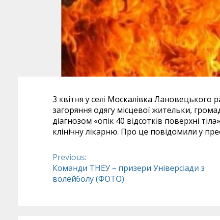
3 квітня у селі Москалівка Лановецького р
загоряння одягу місцевої жительки, грома
діагнозом «опік 40 відсотків поверхні тіл
клінічну лікарню. Про це повідомили у пре
Previous:
Continue
Команди ТНЕУ – призери Універсіади з
волейболу (ФОТО)
Reading