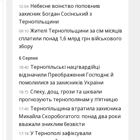
Небесне воїнство поповнив
12:04
захисник Богдан Сосінський з
Тернопільщини
Жителі Тернопільщини за сім місяців
09:10
сплатили понад 1,6 млрд грн військового
збору
6 Серпня
Тернопільські нацгвардійці
18:40
відзначили Преображення Господнє й
помолилися за захисників України
Спеку, дощ, грози та шквали
18:15
прогнозують тернополянам у п’ятницю
Тернопільщина втратила захисника
17:40
Михайла Скоробогатого: понад два роки
вважали зниклим безвісти
У Тернополі зафіксували
17:18