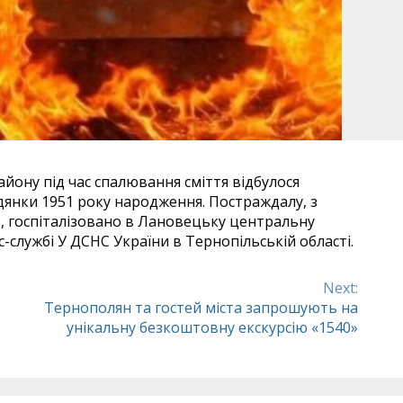
айону під час спалювання сміття відбулося
дянки 1951 року народження. Постраждалу, з
а», госпіталізовано в Лановецьку центральну
с-службі У ДСНС України в Тернопільській області.
Next:
Тернополян та гостей міста запрошують на
унікальну безкоштовну екскурсію «1540»