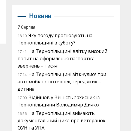
Новини
7 Серпня
Яку погоду прогнозують на
18:10
Тернопільщині в суботу?
На Тернопільщині влітку високий
17:41
попит на оформлення паспортів:
звернень – тисячі
На Тернопільщині зіткнулися три
17:14
автомобілі: є потерпілі, серед яких –
дитина
Відійшов у Вічність захисник із
17:00
Тернопільщини Володимир Дичко
На Тернопільщині знімають
16:56
документальний цикл про ветеранок
ОУН та УПА