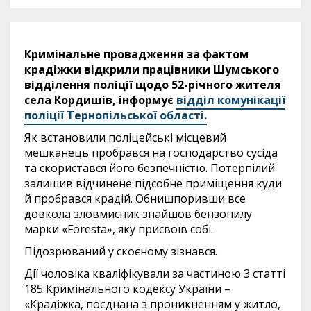
Кримінальне провадження за фактом
крадіжки відкрили працівники Шумського
відділення поліції щодо 52-річного жителя
села Кордишів, інформує
відділ комунікації
поліції Тернопільської області.
Як встановили поліцейські місцевий
мешканець пробрався на господарство сусіда
та скористався його безпечністю. Потерпілий
залишив відчинене підсобне приміщення куди
й пробрався крадій. Обнишпоривши все
довкола зловмисник знайшов бензопилу
марки «Foresta», яку присвоїв собі.
Підозрюваний у скоєному зізнався.
Дії чоловіка кваліфікували за частиною 3 статті
185 Кримінального кодексу України –
«Крадіжка, поєднана з проникненням у житло,