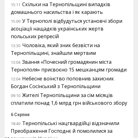
Скільки на Тернопільщині випадків
15:11
домашнього насильства і як карають
У Тернополі відбудуться установчі збори
15:09
асоціації нащадків українських жертв
польських репресій
Чоловіка, який зник безвісти на
13:30
Тернопільщині, знайшли мертвим
Звання «Почесний громадянин міста
13:04
Тернополя» присвоєно 15 мешканцям громади
Небесне воїнство поповнив захисник
12:04
Богдан Сосінський з Тернопільщини
Жителі Тернопільщини за сім місяців
09:10
сплатили понад 1,6 млрд грн військового збору
6 Серпня
Тернопільські нацгвардійці відзначили
18:40
Преображення Господнє й помолилися за