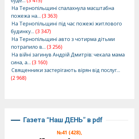
буде…
(3 415)
На Тернопільщині спалахнула масштабна
пожежа на…
(3 363)
На Тернопільщині під час пожежі житлового
будинку…
(3 347)
На Тернопільщині авто з чотирма дітьми
потрапило в…
(3 256)
На війні загинув Андрій Дмитрів: чекала мама
сина, а…
(3 160)
Священники застерігають вірян від послуг…
(2 968)
Газета “Наш ДЕНЬ” в pdf
№41 (428),