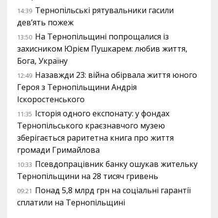
Тернопільські рятувальники гасили
14:39
дев’ять пожеж
На Тернопільщині попрощалися із
13:50
захисником Юрієм Пушкарем: любив життя,
Бога, Україну
Назавжди 23: війна обірвала життя юного
12:49
Героя з Тернопільщини Андрія
Іскоростенського
Історія одного експонату: у фондах
11:35
Тернопільського краєзнавчого музею
зберігається раритетна книга про життя
громади Гримайлова
Псевдопрацівник банку ошукав жительку
10:33
Тернопільщини на 28 тисяч гривень
Понад 5,8 млрд грн на соціальні гарантії
09:21
сплатили на Тернопільщині