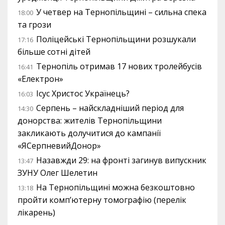
У четвер на Тернопільщині – сильна спека
18:00
та грози
Поліцейські Тернопільщини розшукали
17:16
більше сотні дітей
Тернопіль отримав 17 нових тролейбусів
16:41
«Електрон»
Ісус Христос Українець?
16:03
Серпень – найскладніший період для
14:30
донорства: жителів Тернопільщини
закликають долучитися до кампанії
«ЯСерпневийДонор»
Назавжди 29: на фронті загинув випускник
13:47
ЗУНУ Олег Шелетин
На Тернопільщині можна безкоштовно
13:18
пройти комп’ютерну томографію (перелік
лікарень)