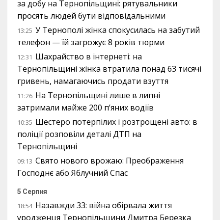
за добу на Тернопільщині: рятувальники
просять людей бути відповідальними
У Тернополі жінка спокусилась на забутий
13:25
телефон — їй загрожує 8 років тюрми
Шахрайство в інтернеті: на
12:31
Тернопільщині жінка втратила понад 63 тисячі
гривень, намагаючись продати взуття
На Тернопільщині лише в липні
11:26
затримали майже 200 п’яних водіїв
Шестеро потерпілих і розтрощені авто: в
10:35
поліції розповіли деталі ДТП на
Тернопільщині
Свято нового врожаю: Преображення
09:13
Господнє або Яблучний Спас
5 Серпня
Назавжди 33: війна обірвала життя
18:54
уродженця Тернопільщини Дмитра Березка