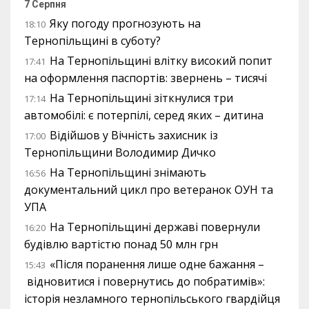
7 Серпня
Яку погоду прогнозують на
18:10
Тернопільщині в суботу?
На Тернопільщині влітку високий попит
17:41
на оформлення паспортів: звернень – тисячі
На Тернопільщині зіткнулися три
17:14
автомобілі: є потерпілі, серед яких – дитина
Відійшов у Вічність захисник із
17:00
Тернопільщини Володимир Дичко
На Тернопільщині знімають
16:56
документальний цикл про ветеранок ОУН та
УПА
На Тернопільщині державі повернули
16:20
будівлю вартістю понад 50 млн грн
«Після поранення лише одне бажання –
15:43
відновитися і повернутись до побратимів»:
історія незламного тернопільського гвардійця