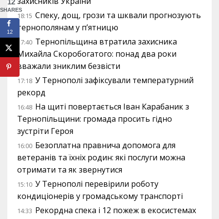
захисників України
12
SHARES
Спеку, дощ, грози та шквали прогнозують
18:15
тернополянам у п’ятницю
12
Тернопільщина втратила захисника
17:40
Михайла Скоробогатого: понад два роки
вважали зниклим безвісти
У Тернополі зафіксували температурний
17:18
рекорд
На щиті повертається Іван Карабаник з
16:48
Тернопільщини: громада просить гідно
зустріти Героя
Безоплатна правнича допомога для
16:00
ветеранів та їхніх родин: які послуги можна
отримати та як звернутися
У Тернополі перевірили роботу
15:10
кондиціонерів у громадському транспорті
Рекордна спека і 12 пожеж в екосистемах
14:33