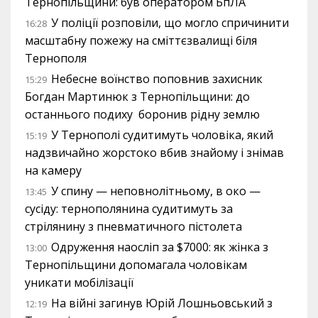
Тернопільщини: був оператором БпЛА
У поліції розповіли, що могло спричинити
16:28
масштабну пожежу на сміттєзвалищі біля
Тернополя
Небесне воїнство поповнив захисник
15:29
Богдан Мартинюк з Тернопільщини: до
останнього подиху боронив рідну землю
У Тернополі судитимуть чоловіка, який
15:19
надзвичайно жорстоко вбив знайому і знімав
на камеру
У спину — неповнолітньому, в око —
13:45
сусіду: тернополянина судитимуть за
стрілянину з пневматичного пістолета
Одруження наосліп за $7000: як жінка з
13:00
Тернопільщини допомагала чоловікам
уникати мобілізації
На війні загинув Юрій Лошньовський з
12:19