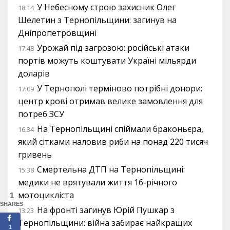
У Небесному строю захисник Олег
18:14
Шелетин з Тернопільщини: загинув на
Дніпропетровщині
Урожай під загрозою: російські атаки
17:48
портів можуть коштувати Україні мільярди
доларів
У Тернополі терміново потрібні донори:
17:09
центр крові отримав велике замовлення для
потреб ЗСУ
На Тернопільщині спіймали браконьєра,
16:34
який сітками наловив риби на понад 220 тисяч
гривень
Смертельна ДТП на Тернопільщині:
15:38
медики не врятували життя 16-річного
мотоцикліста
1
SHARES
На фронті загинув Юрій Пушкар з
13:23
Тернопільщини: війна забирає найкращих
1