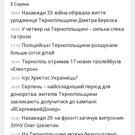
5 Серпня
Назавжди 33: війна обірвала життя
18:54
уродженця Тернопільщини Дмитра Березка
У четвер на Тернопільщині – сильна спека
18:00
та грози
Поліцейські Тернопільщини розшукали
17:16
більше сотні дітей
Тернопіль отримав 17 нових тролейбусів
16:41
«Електрон»
Ісус Христос Українець?
16:03
Серпень – найскладніший період для
14:30
донорства: жителів Тернопільщини
закликають долучитися до кампанії
«ЯСерпневийДонор»
Назавжди 29: на фронті загинув випускник
13:47
ЗУНУ Олег Шелетин
На Тернопільщині можна безкоштовно
13:18