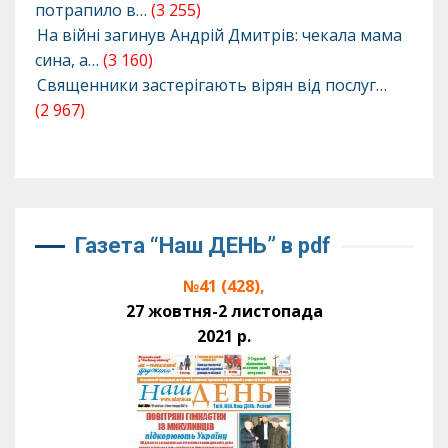
потрапило в…
(3 255)
На війні загинув Андрій Дмитрів: чекала мама
сина, а…
(3 160)
Священники застерігають вірян від послуг…
(2 967)
Газета “Наш ДЕНЬ” в pdf
№41 (428),
27 жовтня-2 листопада
2021 р.