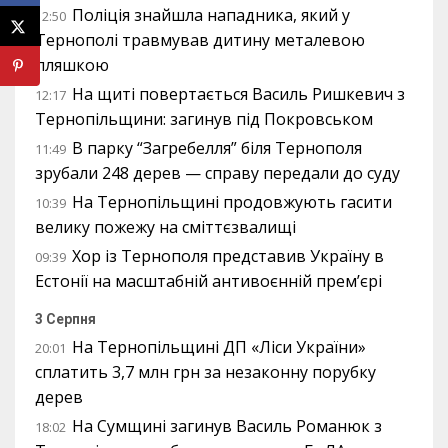
Поліція знайшла нападника, який у
12:50
Тернополі травмував дитину металевою
пляшкою
На щиті повертається Василь Ришкевич з
12:17
Тернопільщини: загинув під Покровськом
В парку “Загребелля” біля Тернополя
11:49
зрубали 248 дерев — справу передали до суду
На Тернопільщині продовжують гасити
10:39
велику пожежу на сміттєзвалищі
Хор із Тернополя представив Україну в
09:39
Естонії на масштабній антивоєнній прем’єрі
3 Серпня
На Тернопільщині ДП «Ліси України»
20:01
сплатить 3,7 млн грн за незаконну порубку
дерев
На Сумщині загинув Василь Романюк з
18:02