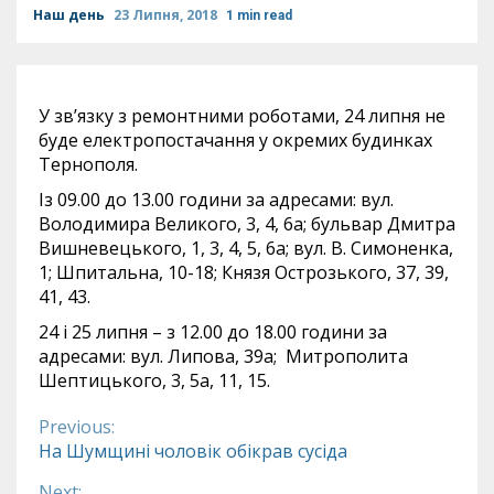
Наш день
23 Липня, 2018
1 min read
У зв’язку з ремонтними роботами, 24 липня не
буде електропостачання у окремих будинках
Тернополя.
Із 09.00 до 13.00 години за адресами: вул.
Володимира Великого, 3, 4, 6а; бульвар Дмитра
Вишневецького, 1, 3, 4, 5, 6а; вул. В. Симоненка,
1; Шпитальна, 10-18; Князя Острозького, 37, 39,
41, 43.
24 і 25 липня – з 12.00 до 18.00 години за
адресами: вул. Липова, 39а; Митрополита
Шептицького, 3, 5а, 11, 15.
Previous:
Continue
На Шумщині чоловік обікрав сусіда
Reading
Next: