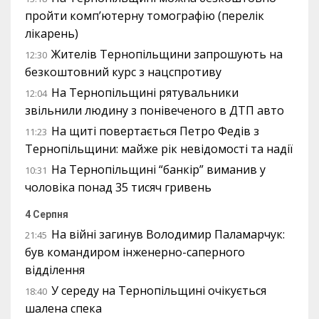
пройти комп’ютерну томографію (перелік
лікарень)
Жителів Тернопільщини запрошують на
12:30
безкоштовний курс з нацспротиву
На Тернопільщині рятувальники
12:04
звільнили людину з понівеченого в ДТП авто
На щиті повертається Петро Федів з
11:23
Тернопільщини: майже рік невідомості та надії
На Тернопільщині “банкір” виманив у
10:31
чоловіка понад 35 тисяч гривень
4 Серпня
На війні загинув Володимир Паламарчук:
21:45
був командиром інженерно-саперного
відділення
У середу на Тернопільщині очікується
18:40
шалена спека