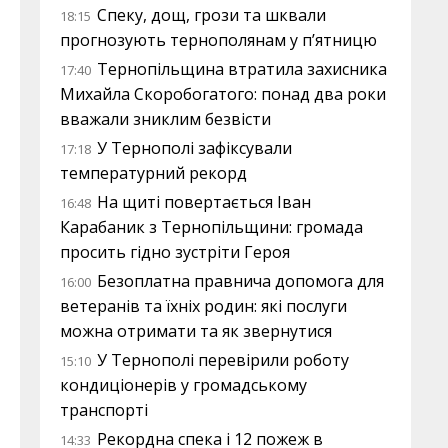
Спеку, дощ, грози та шквали
18:15
прогнозують тернополянам у п’ятницю
Тернопільщина втратила захисника
17:40
Михайла Скоробогатого: понад два роки
вважали зниклим безвісти
У Тернополі зафіксували
17:18
температурний рекорд
На щиті повертається Іван
16:48
Карабаник з Тернопільщини: громада
просить гідно зустріти Героя
Безоплатна правнича допомога для
16:00
ветеранів та їхніх родин: які послуги
можна отримати та як звернутися
У Тернополі перевірили роботу
15:10
кондиціонерів у громадському
транспорті
Рекордна спека і 12 пожеж в
14:33