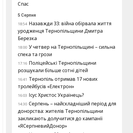
Спас
5 Серпня
Назавжди 33: війна обірвала життя
18:54
уродженця Тернопільщини Дмитра
Березка
У четвер на Тернопільщині – сильна
18:00
спека та грози
Поліцейські Тернопільщини
17:16
розшукали більше сотні дітей
Тернопіль отримав 17 нових
16:41
тролейбусів «Електрон»
Ісус Христос Українець?
16:03
Серпень – найскладніший період для
14:30
донорства: жителів Тернопільщини
закликають долучитися до кампанії
«ЯСерпневийДонор»