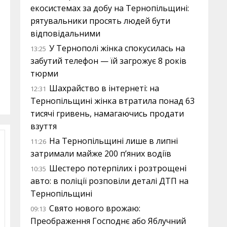
екосистемах за добу на Тернопільщині:
рятувальники просять людей бути
відповідальними
У Тернополі жінка спокусилась на
13:25
забутий телефон — їй загрожує 8 років
тюрми
Шахрайство в інтернеті: на
12:31
Тернопільщині жінка втратила понад 63
тисячі гривень, намагаючись продати
взуття
На Тернопільщині лише в липні
11:26
затримали майже 200 п’яних водіїв
Шестеро потерпілих і розтрощені
10:35
авто: в поліції розповіли деталі ДТП на
Тернопільщині
Свято нового врожаю:
09:13
Преображення Господнє або Яблучний