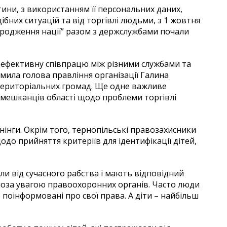
тини, з використанням її персональних даних,
ібних ситуацій та від торгівлі людьми, з 1 жовтня
дродження нації” разом з держслужбами почали
 ефективну співпрацю між різними службами та
омила голова правління організації Галина
 територіальних громад. Ще одне важливе
мешканців області щодо проблеми торгівлі
нінги. Окрім того, тернопільські правозахисники
до прийняття критеріїв для ідентифікації дітей,
піли від сучасного рабства і мають відповідний
поза увагою правоохоронних органів. Часто люди
е поінформовані про свої права. А діти – найбільш