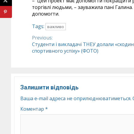
– Цей проект має допомогти покращити ро
торгівлі людьми, – зауважила пані Галина. 
допомогти.
Tags:
важливо
Previous:
Continue
Студенти і викладачі ТНЕУ долали «сходи
спортивного успіху» (ФОТО)
Reading
Залишити відповідь
Ваша e-mail адреса не оприлюднюватиметься.
Коментар
*