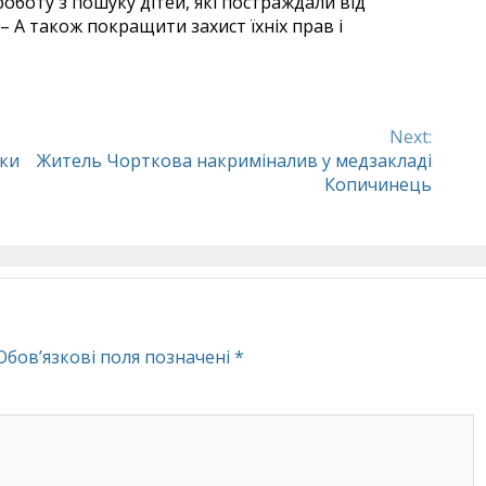
боту з пошуку дітей, які постраждали від
– А також покращити захист їхніх прав і
Next:
нки
Житель Чорткова накриміналив у медзакладі
Копичинець
Обов’язкові поля позначені
*