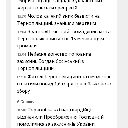
збори асоціації нащадків українських
жертв польських репресій
Чоловіка, який зник безвісти на
13:30
Тернопільщині, знайшли мертвим
Звання «Почесний громадянин міста
13:04
Тернополя» присвоєно 15 мешканцям
громади
Небесне воїнство поповнив
12:04
захисник Богдан Сосінський з
Тернопільщини
Жителі Тернопільщини за сім місяців
09:10
сплатили понад 1,6 млрд грн військового
збору
6 Серпня
Тернопільські нацгвардійці
18:40
відзначили Преображення Господнє й
помолилися за захисників України