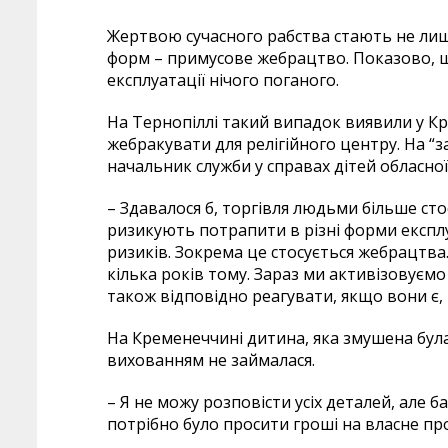
Жертвою сучасного рабства стають не лише
форм – примусове жебрацтво. Показово, що
експлуатації нічого поганого.
На Тернопіллі такий випадок виявили у 
жебракувати для релігійного центру. На “з
начальник служби у справах дітей обласної
– Здавалося б, торгівля людьми більше ст
ризикують потрапити в різні форми експл
ризиків. Зокрема це стосується жебрацтва
кілька років тому. Зараз ми активізовуємо
також відповідно реагувати, якщо вони є,
На Кременеччині дитина, яка змушена була
вихованням не займалася.
– Я не можу розповісти усіх деталей, але б
потрібно було просити гроші на власне пр