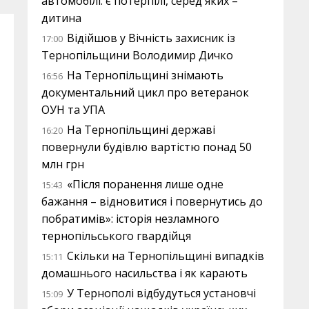
автомобілі: є потерпілі, серед яких –
дитина
Відійшов у Вічність захисник із
17:00
Тернопільщини Володимир Дичко
На Тернопільщині знімають
16:56
документальний цикл про ветеранок
ОУН та УПА
На Тернопільщині державі
16:20
повернули будівлю вартістю понад 50
млн грн
«Після поранення лише одне
15:43
бажання – відновитися і повернутись до
побратимів»: історія незламного
тернопільського гвардійця
Скільки на Тернопільщині випадків
15:11
домашнього насильства і як карають
У Тернополі відбудуться установчі
15:09