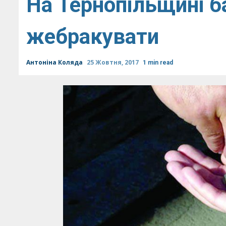
На Тернопільщині б
жебракувати
Антоніна Коляда
25 Жовтня, 2017
1 min read