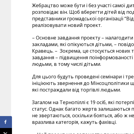
Жебрацтво може бути і без участі самої ди
розповідає він. Щоб вберегти дітей від под
представники громадської організації “Ві
реалізовувати новий проект.
– Основне завдання проекту – налагодити
закладами, які опікуються дітьми, – повід
Кравець. – Зокрема, це стосується нових
завдання – підвищення поінформованості 
людьми, в тому числі дітьми.
Для цього будуть проведені семінари і тре
ініціюють звернення до Мінсоцполітики що
які постраждали від торгівлі людьми.
Загалом на Тернопіллі є 19 осіб, які потер
статус. Однак багато жертв залишаються 
не звертаються, оскільки бояться, або ж н
вразлива категорія, кажуть фахівці.