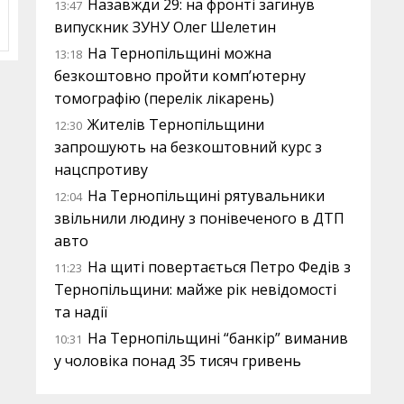
Назавжди 29: на фронті загинув
13:47
випускник ЗУНУ Олег Шелетин
На Тернопільщині можна
13:18
безкоштовно пройти комп’ютерну
томографію (перелік лікарень)
Жителів Тернопільщини
12:30
запрошують на безкоштовний курс з
нацспротиву
На Тернопільщині рятувальники
12:04
звільнили людину з понівеченого в ДТП
авто
На щиті повертається Петро Федів з
11:23
Тернопільщини: майже рік невідомості
та надії
На Тернопільщині “банкір” виманив
10:31
у чоловіка понад 35 тисяч гривень