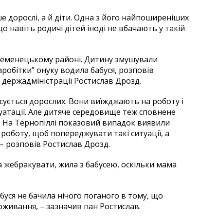
 дорослі, а й діти. Одна з його найпоширеніших
 навіть родичі дітей іноді не вбачають у такій
Кременецькому районі. Дитину змушували
аробітки” онуку водила бабуся, розповів
 держадміністрації Ростислав Дрозд.
осується дорослих. Вони виїжджають на роботу і
уатації. Але дитяче середовище теж сповнене
. На Тернопіллі показовий випадок виявили
 роботу, щоб попереджувати такі ситуації, а
 – розповів Ростислав Дрозд.
 жебракувати, жила з бабусею, оскільки мама
абуся не бачила нічого поганого в тому, що
оживання, – зазначив пан Ростислав.