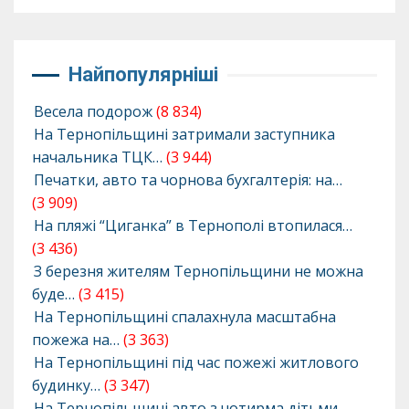
Найпопулярніші
Весела подорож
(8 834)
На Тернопільщині затримали заступника
начальника ТЦК…
(3 944)
Печатки, авто та чорнова бухгалтерія: на…
(3 909)
На пляжі “Циганка” в Тернополі втопилася…
(3 436)
З березня жителям Тернопільщини не можна
буде…
(3 415)
На Тернопільщині спалахнула масштабна
пожежа на…
(3 363)
На Тернопільщині під час пожежі житлового
будинку…
(3 347)
На Тернопільщині авто з чотирма дітьми