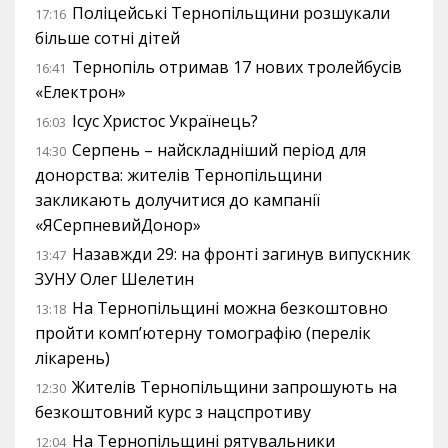
Поліцейські Тернопільщини розшукали
17:16
більше сотні дітей
Тернопіль отримав 17 нових тролейбусів
16:41
«Електрон»
Ісус Христос Українець?
16:03
Серпень – найскладніший період для
14:30
донорства: жителів Тернопільщини
закликають долучитися до кампанії
«ЯСерпневийДонор»
Назавжди 29: на фронті загинув випускник
13:47
ЗУНУ Олег Шелетин
На Тернопільщині можна безкоштовно
13:18
пройти комп’ютерну томографію (перелік
лікарень)
Жителів Тернопільщини запрошують на
12:30
безкоштовний курс з нацспротиву
На Тернопільщині рятувальники
12:04