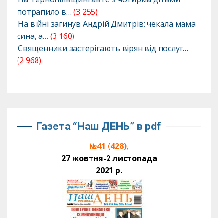
потрапило в…
(3 255)
На війні загинув Андрій Дмитрів: чекала мама
сина, а…
(3 160)
Священники застерігають вірян від послуг…
(2 968)
Газета “Наш ДЕНЬ” в pdf
№41 (428),
27 жовтня-2 листопада
2021 р.