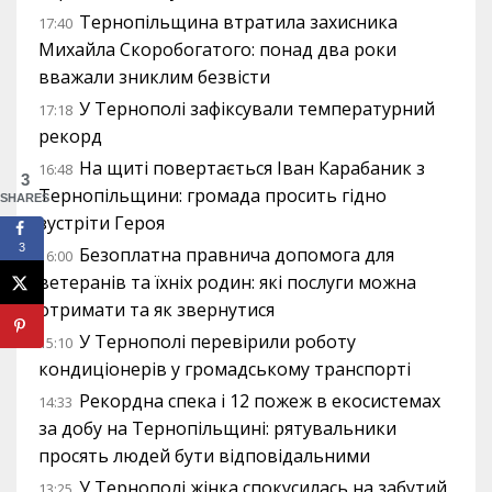
Тернопільщина втратила захисника
17:40
Михайла Скоробогатого: понад два роки
вважали зниклим безвісти
У Тернополі зафіксували температурний
17:18
рекорд
На щиті повертається Іван Карабаник з
16:48
3
Тернопільщини: громада просить гідно
SHARES
зустріти Героя
3
Безоплатна правнича допомога для
16:00
ветеранів та їхніх родин: які послуги можна
отримати та як звернутися
У Тернополі перевірили роботу
15:10
кондиціонерів у громадському транспорті
Рекордна спека і 12 пожеж в екосистемах
14:33
за добу на Тернопільщині: рятувальники
просять людей бути відповідальними
У Тернополі жінка спокусилась на забутий
13:25