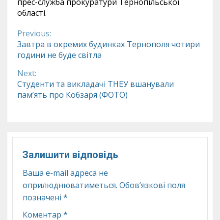
прес-служба прокуратури Тернопільської
області.
Previous:
Continue
Завтра в окремих будинках Тернополя чотири
години не буде світла
Reading
Next:
Студенти та викладачі ТНЕУ вшанували
пам’ять про Кобзаря (ФОТО)
Залишити відповідь
Ваша e-mail адреса не
оприлюднюватиметься.
Обов’язкові поля
позначені
*
Коментар
*