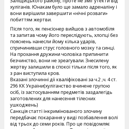
Заліщицького району, проте не зміг утекти від
хуліганів. Юнакам було ще замало адреналіну і
вони вирішили завершити «нічні розваги»
побиттям жертви.
Після того, як пенсіонер вийшов з автомобіля
та запитав чому його переслідують, хлопці без
пояснень нанесли йому кілька ударів,
спричинивши струс головного мозку та синці.
На прохання дружини чоловіка припинити
безчинство, вони не зреагували. Знесилену
жертву залишили в спокої тільки після того, як
з ран виступила кров.
Вказані злочинні дії кваліфіковані за ч.2 ,ч. 4 ст.
296 КК України(хуліганство вчинене групою
осіб, із застосуванням предметів заздалегідь
заготовлених для нанесення тілесних
ушкоджень)
Санкція статті інкримінованого злочину
передбачає покарання у виді позбавлення волі
від трьох до семи років. Про це повідомляє