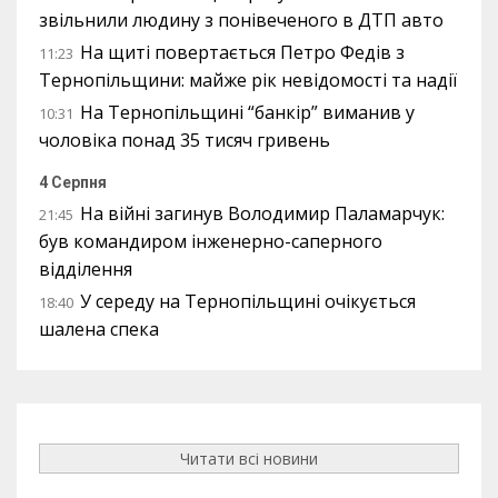
звільнили людину з понівеченого в ДТП авто
На щиті повертається Петро Федів з
11:23
Тернопільщини: майже рік невідомості та надії
На Тернопільщині “банкір” виманив у
10:31
чоловіка понад 35 тисяч гривень
4 Серпня
На війні загинув Володимир Паламарчук:
21:45
був командиром інженерно-саперного
відділення
У середу на Тернопільщині очікується
18:40
шалена спека
Читати всі новини