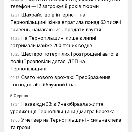
телефон — їй загрожує 8 років тюрми
Шахрайство в інтернеті: на
12:31
Тернопільщині жінка втратила понад 63 тисячі
гривень, намагаючись продати взуття
На Тернопільщині лише в липні
11:26
затримали майже 200 п’яних водіїв
Шестеро потерпілих і розтрощені авто: в
10:35
поліції розповіли деталі ДТП на
Тернопільщині
Свято нового врожаю: Преображення
09:13
Господнє або Яблучний Спас
5 Серпня
Назавжди 33: війна обірвала життя
18:54
уродженця Тернопільщини Дмитра Березка
У четвер на Тернопільщині – сильна спека
18:00
та грози