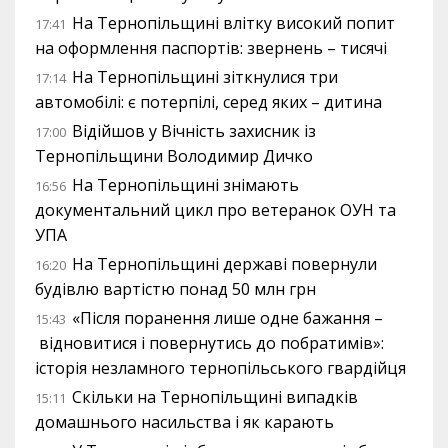
На Тернопільщині влітку високий попит
17:41
на оформлення паспортів: звернень – тисячі
На Тернопільщині зіткнулися три
17:14
автомобілі: є потерпілі, серед яких – дитина
Відійшов у Вічність захисник із
17:00
Тернопільщини Володимир Дичко
На Тернопільщині знімають
16:56
документальний цикл про ветеранок ОУН та
УПА
На Тернопільщині державі повернули
16:20
будівлю вартістю понад 50 млн грн
«Після поранення лише одне бажання –
15:43
відновитися і повернутись до побратимів»:
історія незламного тернопільського гвардійця
Скільки на Тернопільщині випадків
15:11
домашнього насильства і як карають