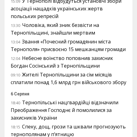
У Тернополі відбудуться установчі збори
15:09
асоціації нащадків українських жертв
польських репресій
Чоловіка, який зник безвісти на
13:30
Тернопільщині, знайшли мертвим
Звання «Почесний громадянин міста
13:04
Тернополя» присвоєно 15 мешканцям громади
Небесне воїнство поповнив захисник
12:04
Богдан Сосінський з Тернопільщини
Жителі Тернопільщини за сім місяців
09:10
сплатили понад 1,6 млрд грн військового збору
6 Серпня
Тернопільські нацгвардійці відзначили
18:40
Преображення Господнє й помолилися за
захисників України
Спеку, дощ, грози та шквали прогнозують
18:15
тернополянам у п’ятницю